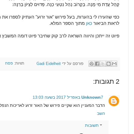
קְהַל עֲדַת מִי מָנָה. בְּקָרוֹב נַהֵל נִטְעֵי כַנָּה. פְּדוּיִם לְצִיּוֹן בְּרִנָּה:
כפי שהעירו לי בהערות, בעל פירוש "אור זרוע" העתיק לספרו את ה
לראות הביאור
כאן
מתוך הספר המלא.
פיוט זה ייתכן והיווה השראה לרב קוק שחיבר פיוט דומה המשבץ 
פורסם על ידי
Gadi Eidelheit
תוויות:
פסח
2 תגובות:
7 באפריל 2017 בשעה 13:03
Unknown
הדבר המעניין הוא שקיים פירוש של האור זרוע לאריכות הנפלא
השב
תשובות