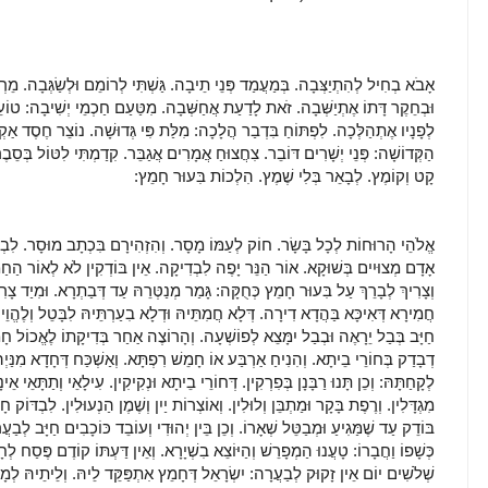
אָבֹא בְחִיל לְהִתְיַצְּבָה. בְּמַעֲמַד פְּנֵי תֵיבָה. גַּשְׁתִּי לְרוֹמֵם וּלְשַׂגְּבָה. מֵר
וּבְחֵקֶר דָּתוֹ אֶתְיַשְּׁבָה. זֹאת לָדַעַת אֲחַשְּׁבָה. מִטַּעַם חַכְמֵי יְשִׁיבָה: טוֹעֵ
לְפָנָיו אֶתְהַלְּכָה. לִפְתּוֹחַ בִּדְבַר הֲלָכָה: מִלַּת פִּי גְּדוּשָׁה. נוֹצֵר חֶסֶד א
הַקְּדוֹשָׁה: פְּנֵי יְשָׁרִים דּוֹבֵר. צִחֲצוּחַ אֲמָרִים אֲגַבֵּר. קִדַמְתִּי לִטּוֹל בְּסֵבֶ
קָט וְקוֹמֶץ. לְבָאֵר בְּלִי שֶׁמֶץ. הִלְכוֹת בִּעוּר חָמֵץ:
אֱלֹהֵי הָרוּחוֹת לְכָל בָּשָׂר. חוֹק לְעַמּוֹ מָסָר. וְהִזְהִירָם בִּכְתָב מוּסָר. לִבְדּ
אָדָם מְצוּיִים בְּשׁוּקָא. אוֹר הַנֵּר יָפֶה לִבְדִיקָה. אֵין בּוֹדְקִין לֹא לְאוֹר הַחַ
וְצָרִיךְ לְבָרֵךְ עַל בִּעוּר חָמֵץ כְּחֻקָּה: גָּמַר מְנַטְּרֵהּ עַד דְּבַתְרָא. וּמִיַד צָ
חֲמִירָא דְּאִיכָּא בַּהֲדָא דִירָה. דְּלָא חֲמִתֵּיהּ וּדְלָא בִעַרְתֵּיהּ לִבָּטֵל וְלֶהֱוֵי
חַיָּב בְּבַל יֵרָאֶה וּבְבַל יִמָּצֵא לְפוֹשְׁעָה. וְהָרוֹצֶה אַחַר בְּדִיקָתוֹ לֶאֱכוֹל חָמֵץ
דְבָדַק בְּחוֹרֵי בֵיתָא. וְהִנִיחַ אַרְבַּע אוֹ חָמֵשׁ רִפְתָּא. וְאַשְׁכַּח דְּחָדָא מִנַּי
לְקָחַתָּהּ: וְכֵן תָּנוּ רַבָּנָן בְּפִרְקִין. דְּחוֹרֵי בֵיתָא וּנְקִיקִין. עִילָאֵי וְתַתָּאֵי אֵינָן
מִגְדָּלִין. וְרֶפֶת בָּקָר וּמַתְבֵּן וְלוּלִין. וְאוֹצְרוֹת יַיִן וְשֶׁמֶן הַנְעוּלִין. לִבְדּוֹק
בּוֹדֵק עַד שֶׁמַּגִיעַ וּמְבַטֵּל שְׁאָרוֹ. וְכֵן בֵּין יְהוּדִי וְעוֹבֵד כּוֹכָבִים חַיָּב לְב
כְּשָׁפוֹ וַחֲבָרוֹ: טָעֲנוּ הַמְפָרֵשׁ וְהַיּוֹצֵא בִשְׁיָרָא. וְאֵין דַּעְתּוֹ קוֹדֶם פֶּסַח לְ
שְׁלֹשִׁים יוֹם אֵין זָקוּק לְבַעֲרָה: יִשְׂרָאֵל דְּחָמֵץ אִתְפַּקֵּד לֵיהּ. וְלֵיתֵיהּ לְמָר