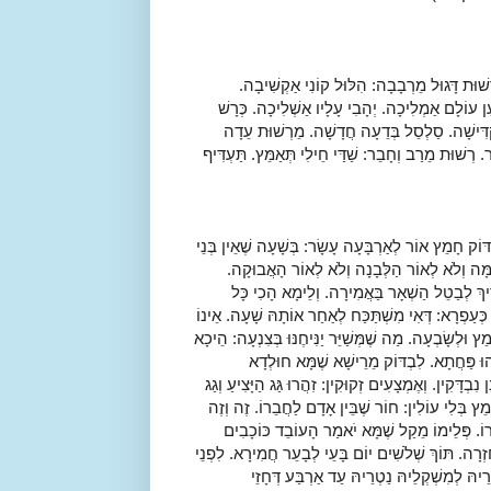
ְשׁוּת דָּגוּל מֵרְבָבָה: הִלּוּל קוֹנִי אַקְשִׁיבָה.
ן עוֹלָם אַמְלִיכָה. יְהָבִי עָלָיו אַשְׁלִיכָה. כְּרָשׁ
ַקְדִּישָׁה. סַלְסֵל בְּדֵעָה חֲדָשָׁה. מֵרְשׁוּת עֵדָה
ר. רְשׁוּת מֵרַב וְחָבֵר: שַׁדַּי חֵילִי תְּאַמֵּץ. תַּעְדִּיף
וֹק חָמֵץ אוֹר לְאַרְבָּעָה עָשָׂר: בְּשָׁעָה שֶׁאֵין בְּנֵי
מָּה וְלֹא לְאוֹר הַלְּבָנָה וְלֹא לְאוֹר הָאֲבוּקָה.
רִיךְ לְבַטֵל הַשְׁאָר בַּאֲמִירָה. וְלֵימָא הָכִי כָּל
 כְּעַפְרָא: דְּאִי מִשְׁתַּכַּח לְאַחַר אוֹתָהּ שָׁעָה. אֵינוֹ
 וּלְשָׂבְעָה. מַה שֶׁמְּשַׁיֵּר יַנִּיחֶנּוּ בְּצִנְעָה: הֵיכָא
ְהוּ פַּחֲתָא. לִבְדּוֹק מֵרֵישָׁא שֶׁמָּא חוּלְדָא
 נִבְדָּקִין. וְאֶמְצָעִים זְקוּקִין: זִהֲרוּ גַּג הַיָּצִיעַ וְגַג
 חָמֵץ בְּלִי עוֹלִין: חוֹר שֶׁבֵּין אָדָם לַחֲבֵרוֹ. זֶה וְזֶה
ַעֲרוֹ. פְּלֵימוֹ מֵקַל שֶׁמָּא יֹאמַר הָעוֹבֵד כּוֹכָבִים
חָזְרָה. תּוֹךְ שְׁלֹשִׁים יוֹם בָּעֵי לְבָעֵר חֲמִירָא. לִפְנֵי
ֵיהּ לְמִשְׁקְלֵיהּ נַטְרֵיהּ עַד אַרְבַּע דְּחָזֵי