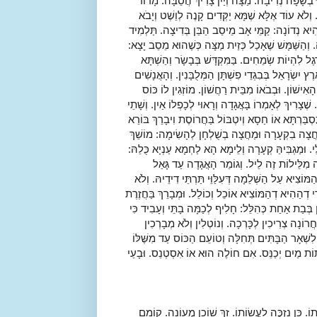
ּ בְשָׂפָה נְדִיבָה. מַצָּה וְיַיִן צָרִיךְ הֲסֵבָּה. מָרוֹר
. וְלֹא עוֹד אֶלָּא שֶׁמָּא יַקְּדִים קָנֶה לְוֵשֶׁט וְיָבֹא
 הִיא נְדוֹנָה: קַמֵּי אָב מֵיסַב הַבֵּן בְּדִיצָה. תַּלְמִיד
. וְהַשַּׁמָּשׁ שֶׁאָכַל כְּזַיִת מַצָּה כְּשֶׁהוּא מֵסֵב יָצָא:
ֶגֶל לִהְיוֹת שְׂמֵחִים. בַּמִּקְדָּשׁ בְּבָשָׂר וְהַשְׁתָּא
רֶץ יִשְׂרָאֵל בְּבִגְדֵי פִשְׁתָּן הַמְּלֻבָּנִין. וְהָאֲנָשִׁים
ִישׁוֹן. וּבְבֹאוֹ מִבֵּית רַחֲשׁוֹן. מוֹזְגִין לוֹ כּוֹס
 שֶׁצָרִיךְ לְאָמְרוֹ בָּאֲגָדָה וְרָאוּי לְכָפְלוֹ אַיִן. וְשָׁתֵי
ֻּסְבַּרְתָּא אוֹ חַסָא וְיִטְבּוֹל בַּחֲרוֹסֶת וִיבָרֵךְ בּוֹרֵא
חֲצָה בִקְעָרָה וּמַחֲצָה בְשֻׁלְחָן לְהָשִׂימָה: מוֹשֵׁךְ
וּלֵי. וּמַגְבִּיהַּ קְעָרָה וְלֵימָא הָא לַחְמָא עַנְיָא כֻּלֵהּ:
ָּה מִלֵּילוֹת זֶה לֵיל. וְגוֹמֵר הָאֲגָדָה עַד גָּאַל
מּוֹצִיא עַל הַשְּׁלֵמָה דְּעִלַּוֵּי תַּרְתֵּי דִידֵיהּ. וְלֹא
ֵי דְהַהִיא דְהַמּוֹצִיא אוֹכֵל וְכוֹלֵל. וּמְבָרֵךְ בַּחֲזֶרֶת
 בְּבַת אַחַת כְּהִלֵּל: חָלִיף לְכַמָּה בָתֵּי וְעָבִיד כִּי
חֲרוֹנָה צְרִיכִין לְכָּרְכָה. וְנוֹטְלִין וְלֹא מְבָרְכִין
ְלִשְׁאָר הַבָּתִּים תְּחִלָּה וְטוֹעֵם הַכּוֹס עַד מִשֶּׁלּוֹ
ְׁתּוֹת מַיִם יְכַנֵּס. אִם חוֹלֶה הוּא אוֹ אִסְטְנֵס. וּבָעֵי
תוֹ. כֵּן נִזְכֶּה לַעֲשׂוֹתוֹ. זָךְ שׁוֹכֵן מְעוֹנָה. קוֹמֵם