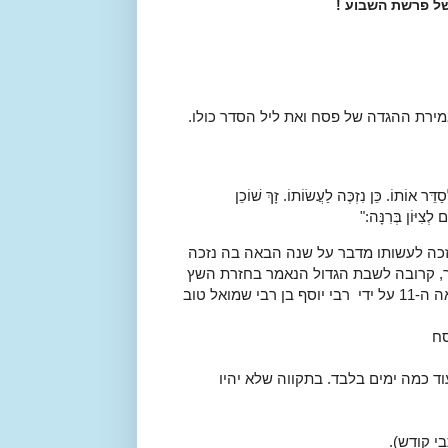
ל פרשת השבוע !
 אמירת ההגדה של פסח ואת ליל הסדר כולו.
דֵּר אוֹתוֹ. כֵּן נִזְכֶּה לַעֲשׂוֹתוֹ. זָךְ שׁוֹכֵן
ְצִיּוֹן בְּרִנָּה:"
נזכה לעשותו מדבר על שנה הבאה בה נזכה
ר, קרובה לשבת הגדול הנאמר בחזרת השץ
והוא מכיל עשרות הלכות שונות הקשורות לפסח. הפיוט חובר במאה ה-11 על ידי רבי יוסף בן רבי שמואל טוב
סח
וד כמה ימים בלבד. בתקווה שלא יהיו
י קודש).