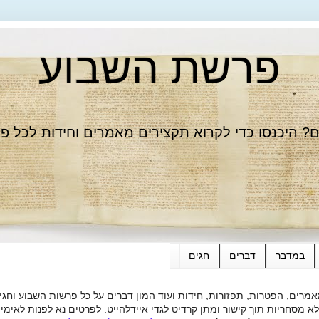
פרשת השבוע
 היכנסו כדי לקרוא תקצירים מאמרים וחידות לכל פ
במדבר
דברים
חגים
רים, הפטרות, תפזורות, חידות ועוד המון דברים על כל פרשות השבוע וחגי
ות תוך קישור ומתן קרדיט לגדי איידלהייט. לפרטים נא לפנות לאימייל dieide@yahoo.com