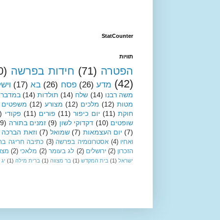
StatCounter
תוויות
הפטרה
(71)
חידות בפרשה
0)
(42)
מדע
(26)
פסח
(26)
בא
(17)
ויש
משה רבנו
(14)
שלח
(14)
תולדות
(14)
במדבר
מטות
(12)
מלכים
(12)
מצורע
(12)
משפטים
חוקת
(11)
יום כיפור
(11)
פורים
(11)
פקודי
)
שופטים
(10)
דקדוקי לשון
(9)
זמנים בתורה
(9)
(7)
יום העצמאות
(7)
שמואל
(7)
וזאת הברכה
ואחיו
(4)
אסטרונומיה בפרשה
(3)
כתיבה חריגה בת
הזכרון
(2)
ירושלים
(2)
לג בעומר
(2)
מלאכי
(2)
מצו
ישראל
(1)
בית המקדש
(1)
בר מצווה
(1)
ברית מילה
(1)
יג 