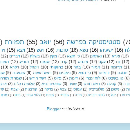
(7
סטטיסטיקה בפרשה
(56)
יואב
(55)
תפזורת
)
לח
(16)
ישעיהו
(16)
נשא
(16)
סוכות
(16)
ויגש
(15)
ויצא
(15)
ויר
(13)
וארא
(13)
ואתחנן
(13)
כי תשא
(13)
מקץ
(13)
בשלח
(12)
דברים
(12)
(12)
נח
(12)
עקב
(12)
פינחס
(12)
קרח
(12)
שמות
(12)
תזריע
(12)
תצווה
(11
תרומה
(11)
אמור
(10)
בהר
(10)
בחוקותי
(10)
ויקהל
(10)
ויקרא
(10)
חנוכה
(9)
ירמיהו
(9)
כי-תצא
(9)
ניצבים
(9)
ראש השנה
(9)
שבועות
(9)
שמי
(6)
טו בשבט
(6)
לוח עברי
(6)
דעות
(5)
פיוט
(5)
רשר הירש
(5)
שמחת תורה
ורה
(3)
קהלת
(3)
ראש חודש
(3)
שואה
(3)
שופטים-נביא
(3)
שלושה רגלים
(3)
ארכיו
ות
(2)
משכן
(2)
סולובייציק
(2)
עמוס
(2)
צבא
(2)
צדקה
(2)
קורבנות
(2)
שבת
(2)
שיר
מידות
(1)
יונה
(1)
לוחות הברית
(1)
מיכה
(1)
עובדיה
(1)
עופות
(1)
עלוני שבת
(1)
פרה
(1)
רמבם
מופעל על ידי
Blogger
.