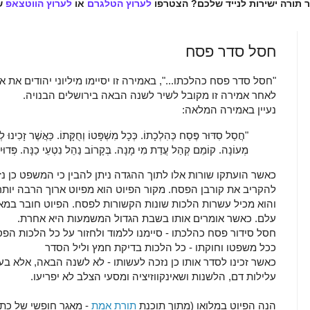
ר תורה ישירות לנייד שלכם? הצטרפו
לערוץ הטלגרם
או
לערוץ הווטצאפ
ש
חסל סדר פסח
"חסל סדר פסח כהלכתו...", באמירה זו יסיימו מיליוני יהודים את
לאחר אמירה זו מקובל לשיר לשנה הבאה בירושלים הבנויה.
נעיין באמירה המלאה:
"חֲסַל סִדּוּר פֶּסַח כְּהִלְכָתוֹ. כְּכָל מִשְׁפָּטוֹ וְחֻקָּתוֹ. כַּאֲשֶׁר זָכִינוּ לְסַ
מְעוֹנָה. קוֹמֵם קְהַל עֲדַת מִי מָנָה. בְּקָרוֹב נַהֵל נִטְעֵי כַנָּה. פְּדוּיִם ל
כאשר הועתקו שורות אלו לתוך ההגדה ניתן להבין כי המשפט כן 
להקריב את קורבן הפסח. מקור הפיוט הוא מפיוט ארוך הרבה יות
עלם. כאשר אומרים אותו בשבת הגדול המשמעות היא אחרת.
חסל סידור פסח כהלכתו - סיימנו ללמוד ולחזור על כל הלכות הפ
ככל משפטו וחוקתו - כל הלכות בדיקת חמץ וליל הסדר
כאשר זכינו לסדר אותו כן נזכה לעשותו - לא לשנה הבאה, אלא בע
עלילות דם, הלשנות ושאינקווזיציה ומסעי הצלב לא יפריעו.
הנה הפיוט במלואו (מתוך תוכנת
תורת אמת
- מאגר חופשי של כתב