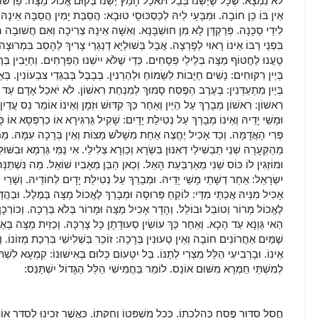
לֹא נִמְצָא. שֶׁכָּל שֶׁיֶּשְׁנוֹ בְּבַל תֹּאכַל חָמֵץ יֶשְׁנוֹ בְּקוּם אֱכוֹל מַצָּה: פֵּרְשׁו
אֵין בּוֹ כֵּן חוֹבָה. וּמִבָּעֵי לֵיהּ לְכַסְכּוּסֵי טוּבָא: הֲסֵבַּת יָמִין הֲסֵבָּהּ אֵינָהּ
לִידֵי סַכָּנָה. פְּרַקְדָּן לָא מִן חוּשְׁבָּנָא. וְאִשָּׁה אֵינָהּ צְרִיכָה וְאִם חֲשׁוּבָה
בִּפְנֵי רַבּוֹ אֵינוֹ רָאוּי לְפָרְצָה. אֲבָל בְּשׁוּלְיָא דְנַגְרֵי צָרִיךְ לְהָסֵב בִּמְרוּצָה
טָעֲנוּ לַחֲטוֹף מַצָּה בְּלֵילֵי פְסָחִים. כְּדֵי שֶׁלֹּא יִישְׁנוּ הַפְּרָחִים. וְחַיָּבִין בְּר
בְּיֵין רִקּוּחִים: נָשִׁים חַיָּבוֹת לִשְׂמוֹחַ וּלְהַרְנִין. בְּבָבֶל בְּבִגְדֵי צִּבְעוֹנִין. בְּאֶ
בְּיַיִן מִתְעַדְּנִין: בְּעֶרֶב הַפֶּסַח סָמוּךְ לְמִנְחַת רִאשׁוֹן. לֹא יֹאכַל אָדָם עַד הָא
רִאשׁוֹן: רִאשׁוֹן מְבָרֵךְ עַל הַיַּיִן וְאַחַר כַּךְ קִדּוּשׁ וּזְמָן וְאֵינוֹ אוֹמֵר נֵס עֲדַיִן.
וּמָשֵׁי יָדֵיהּ וְאֵינוֹ מְבָרֵךְ עַל נְטִילַת יָדָיִם: שָׁקִיל גַּרְגִּירָא אוֹ כַרְפְּסָא אוֹ כ
פְּרִי הָאֲדָמָה. וְכַד אָכִיל יֶחֱצֶה אַחַת מִשָׁלֹשׁ מַצוֹת וְאֵין בְּרָכָה עִמָּהּ. מַ
מֵהַקְּעָרָה שְׁנֵי תַבְשִׁילֵי דְּאִנּוּן בִּשְׂרָא וְכַוְרָא צְלִילֵי. אִי נַמֵּי גַּרְמָא וּבִשּׁ
וּמוֹזְגִין לוֹ כּוֹס שֵׁנִי מֵאַרְבַּעַת הָאֵל. וְכַאן הַבֵּן מֵאָבִיו שׁוֹאֵל. מַה נִּשְׁתַּנ
יִשְׂרָאֵל: אַחַר דְשָׁתֵי מָשֵׁי יָדֵיהּ. וּמְבָרֵךְ עַל נְטִילַת יָדָיִם לְחוֹדֵיהּ. וְשָׁרֵי הַ
אָכִיל מִנֵּיהּ אֲכַתֵּי מִדֵּי: לוֹקֵחַ פְּרוּסָה וּמְבָרֵךְ לֶאֱכוֹל מַצָּה בְּמֶלֶל. וּבַהֲד
לֶאֱכוֹל מָרוֹר וְטוֹבֵל וּבוֹלֵל. וְהָדָר אָכִיל מַצָּה וּמָרוֹר בְּלֹא בְּרָכָה. וְכוֹרְכָן
הַאי גַּוְנָא עַד הָכָא. וְאַחַר כַּךְ עוֹשִׂין סְעוּדָתָן כָּל צָרְכָּהּ. וְכַזַיִת מַצָּה בָּאַ
שֶׁמַּיִם אַחֲרוֹנִים חוֹבָה וְאֵין טְעוּנִין בְּרָכָה: זוֹכֵר בַּשְׁלִישִׁי בִּרְכַת מְזוֹנוֹ. ו
אֵינוֹ. וּבָרְבִיעִי הַלֵּל מִצְרִי לְתַנּוֹ. בַּל יִטְעוֹם כְּלוּם בְּאִישׁוּנוֹ: קִמְעָא לִש
לְמִשְׁתֵּי חַמְרָא מִשּׁוּם אוֹנֵס. לוֹמַר בַּחֲמִישִׁי הַלֵּל הַגָּדוֹל יִשְׁתַּנֵּס:
חֲסַל סִדּוּר פֶּסַח כְּהִלְכָתוֹ. כְּכָל מִשְׁפָּטוֹ וְחֻקָּתוֹ. כַּאֲשֶׁר זָכִינוּ לְסַדֵּר אוֹ