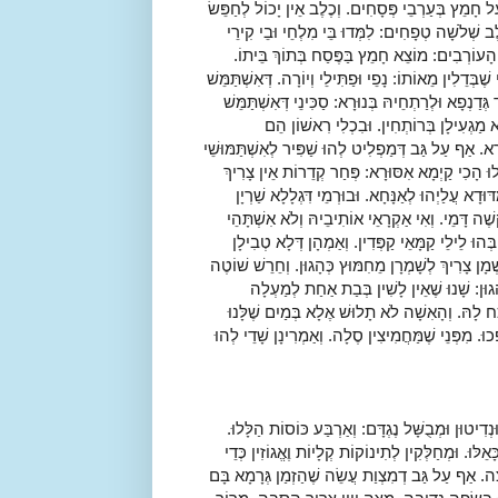
ַל חָמֵץ בְּעַרְבֵי פְּסָחִים. וְכֶלֶב אֵין יָכוֹל לְחַפֵּשׂ
 שְׁלֹשָׁה טְפָחִים: לִמְּדוּ בֵּי מִלְחֵי וּבֵי קִירֵי
הָעוֹרְבִים: מוֹצֵא חָמֵץ בַּפֶּסַח בְּתוֹךְ בֵּיתוֹ.
ֶבְּדֵלִין מֵאוֹתוֹ: נָפֵי וּפַתִּילֵי וְיוֹרָה. דְּאִשְׁתַּמֵּשׁ
גְּדַנְפָא וּלְרַתְחֵיהּ בְּנוּרָא: סַכִּינֵי דְּאִשְׁתַּמֵּשׁ
מַגְעִילָן בְּרוֹתְחִין. וּבִכְלִי רִאשׁוֹן הֵם
חֲרָא. אַף עַל גַּב דְּמַפְלִיט לְהוּ שַׁפִּיר לְאִשְׁתַּמּוּשֵׁי
ילוּ הָכִי קַיְמָא אִסּוּרָא: פְּחַר קְדֵרוֹת אֵין צָרִיךְ
ָא עֲלַיְהוּ לְאַנָּחָא. וּבוּרְמֵי דִּגְלָלָא שַׁרְיָן
ֶׁה דָּמֵי. וְאִי אַקְרָאֵי אוֹתִיבֵיהּ וְלֹא אִשְׁתָּהֵי
 בְּהוּ לֵילֵי קַמָּאֵי קַפְּדִין. וְאַמְהָן דְּלָא טְבִילָן
ְׁמָן צָרִיךְ לְשָׁמְרָן מֵחִמּוּץ כְּהָגוּן. וְחֵרֵשׁ שׁוֹטֶה
הֲגוּן: שָׁנוּ שֶׁאֵין לָשִׁין בְּבַת אַחַת לְמַעְלָה
ח לָהּ. וְהָאִשָׁה לֹא תָלוּשׁ אֶלָא בְּמַיִם שֶׁלָּנוּ
כוּ. מִפְּנֵי שֶׁמַּחֲמִיצִין סֶלָה. וְאַמְרִינָן שָׁדֵי לְהוּ
ִיטוּן וּמְבֻשָּׁל נֶגְדָּם: וְאַרְבַּע כּוֹסוֹת הַלָּלוּ.
ֵלּוּ. וּמְחַלְּקִין לְתִינוֹקוֹת קְלָיוֹת וֶאֱגוֹזִין כְּדֵי
ְצָה. אַף עַל גַּב דְמִצְוַת עֲשֵׂה שֶׁהַזְמַן גְּרָמָא בָּם