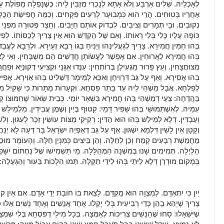
לְאָכְלֵיהּ. שְׁלִים אַרְבַּע וְלֹא אָתָא לְנָכְרִי מְזַבִּין לֵיהּ: כְּשֶׁנָפְלָה מַפּוֹלֶת ע
אַחֲרָיו בְּטוּחִים. הֲרֵי הוּא כִּמְבוּעָר לְרֵעִים פִּקְחִים. וְכַמָּה חֲפִישַׂת הַכֶּלֶב
נְקוּבִים. וּבֵי תְמָרִים וְצִיבִים. לִבְדוֹק אוֹתָם חַיָּבִים. וְחָצֵר פְּטוּרָה מִפְּנֵי 
כּוֹפֶה עָלָיו כֶּלִי בְּלִי רְאוֹתוֹ. וְאִם שֶׁל הֶקְדֵּשׁ הוּא אֵין צָרִיךְ לְכַסּוֹתוֹ. לְפִי שׁ
בְּהוּ חַמִּין חֲמִירָא. צָרִיךְ לְגַעֲלִינְהוּ וְיַנִּיחַ בְּגוֹ רַבָּא זְעֵירָא. וּלְרַבָּא לֶעֱבַד 
בְּהוּ חֲמִירָא לַאֲרוּחִין. אִם אֶפְשַׁר לַעֲשׂוֹתָן חֲדָשִׁים הֵם מְשֻׁבָּחִין. וְאִי לָא 
מְצוּחֲצָחִין. וְעֵץ פָּרוּר מַגְעִילָן בְּרוֹתְחִין: עִנְּדוּ אַגָּנֵי וּקְצִיעֵי דְקוּנְיָא וּפַ
בְהוּ אֲסִירָא. וְאַף עַל גַּב דִּרְוִיחָן וְאִכָּא לְמֵימָר דְּשַׁלִּיט בְּהוּ אַוִּירָא. אֲפִ
לְפַלְחָא. אֲבָל מַשְׁהֵי לֵיהּ עַד בָּתַר פִּסְחָא. וּקְעָרוֹת מֻתָּרוֹת כִּי שָׁקִיל מִדּוּד
בַּהֲדָחָה: צָעֵי דְמַשְׁהֵי בְּהוּ חֲמִירָא בִּשְׁאָר יוֹמֵי. כְּבֵית שְׂאוֹר שֶׁחִמּוּצוֹ קָש
עִמֵּיהּ. לְאִשְׁתַּמּוּשֵׁי בְּהוּ שַׁפִּיר דָּמֵי: קִטּוּף בְּיַיִן וְשֶׁמֶן עֲבִידִין. מִלְמֵילַשׁ
וְעַבְדִּין. דְלָא לְמֵילַשׁ בְּהוּ הוּא הַדִּין: רְקִיקֵי מַצּוֹת עוֹשִׂין זֵכֶר לְעִגּוּן. וְלִש
וְקָטָן אֵין לָשִׁין דִּלְמָא יִשְׁגּוּן. אַף עַל גַּב דְאַפְיֵה יִשְׂרָאֵל בַּר דֵּעָה לָא יְנַ
מֵחֲמֵשֶׁת רְבָעִים קֶמַח וְכֵן לְחַלָּה. וְהֵן בֵּיצִים כְּמִנְיַן חַלָּה. וְהָעוֹמֶר מוּכַ
הַלַּיְלָה. תְּמִימִים שָׁנוּ בְּמִשְׁנָה הַמְּהֻלָּלָה. מֵי תַּשְׁמִישׁוֹ שֶׁל נַחְתּוֹם יִשָּׁפֵ
בְּמָקוֹם מוּדְרָן דְּלָא לֵיתֵי בְּהוּ לִידֵי תַקָּלָה. תַּמוּ הִלְכוֹת בִּעוּר וְהַגְעָלָה:
יַיִן כִּי יִתְאַדָּם. לְמִצְוָה הוּא מֻקְדָּם. לָצֵאת בּוֹ חוֹבַת יְדֵי אָדָם. אִם אַיִן קוּנְד
צָרִיךְ שֶׁיְהֵא בָהֵן כְּדֵי רְבִיעִית בְּלִי יָקֵלוּ. אֶחָד אֲנָשִׁים וְאֶחָד נָשִׁים אֵלּוּ כָּא
שֶׁיִּשְׁאָלוּ: סָחוּ שֶׁהַנָּשִׁים צְרִיכוֹת לְאַמְּצָה. בְּכָל מִילֵי דְפִּסְחָא בְּלִי שִׁמ