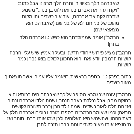
שאברהם הלך בציווי ה' ותרח הלך מרצונו אבל כתוב:
"ויקח תרח את אברם בנו ואת לוט בן בנו..." משמע
שתרח לקח את אברהם, ועוד אור כשדים זהו מקום
מושב של בני חם ולא של בני שם (שאברהם הוא
מצאצאי שם).
הרמב"ן אומר שממולדתך הוא כפשוטו אברהם נולד
בחרן!
הרמב"ן מציע פירוש ייחודי חדשני ובעיקר אמיץ שיש עליו הרבה
קושיות הרמב"ן יודע זאת והוא התכונן לכולם בואו נבחן כמה
קושיות.
כתוב בפרק ט"ו בספר בראשית: "ויאמר אליו אני ה' אשר הוצאתיך
מאור כשדים"...
הרמב"ן עונה שבגמרא מסופר על כך שאברהם היה בכותא והיא
רחוקה מחרן אבל נכללת בעבר הנהר, ושמה נולדו אברהם ונחור
ואז הם הלכו לאור כשדים ושמה נולד הרן (כבר תשובה לקושיה
הבאה) וכמו שאומר הרמב"ם בספרו מורה נבוכים אברהם חלק על
דעת ההמון שהשמש היא האלוהים ולכן שמו אותו בבתי סוהר ואז
ה' הוציא אותו מאור כשדים והם ברחו חזרה לחרן.