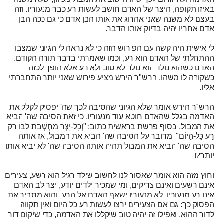
באיזו תקופה, היצר של האדם חושב לעשות רע כבר מנעוריו. וזה
בעצם לא משנה שאני אהרוג את אותו הבן אדם כי גם ככה הבן
אדם אחריו יהיה בדיוק אותו הדבר.
לי אישית היה קשה עם הפירוש הזה כי לא נראה לי הגיוני שמצבו
ההתחלתי של האדם הוא רע, וכמו שאמרתי בדבר תורה הקודם.
האדם כשהוא נולד הוא נולד לא טוב ולא רע אלא הופך לכזה
כשקורה לו משהו. הרש"ר הירש מציע פירוש שאני יותר התחברתי
אליו.
הרש"ר הירש אומר שלא הגיוני שהסיבה לכך שה' יפסיק לקלל את
האדמה בגלל שהאדם חוטא עוד מנעוריו, כי זאת הסיבה שה' הביא
את המבול, בסוף פרשת בראשית כתוב: "וְכָל-יֵצֶר מַחְשְׁבֹת לִבּוֹ רַק
רַע כָּל-הַיּוֹם", מדובר על הסיבה שה' הביא את המבול, אז אותה
הסיבה שה' הביא את המבול תהיה אותה הסיבה שה' לא יביא אותו
יותר?!
וחוץ מזה הוא אומר שאסור לנו לחשוב שילד רגיל הוא רשע, צעירים
אינם רשעים ואינם צדיקים, ומי שמכיר ילדים יודע, יצר לב האדם
אינו רע מנעוריו, לא מנעוריו ישאף האדם אל הרע. והוא מסביר את
הפסוק כך: גם אם הצעירים ירצו לעשות רע כל היום ואין תקווה
לדור ההוא, ואפילו זה יהיה טוב שיקללו את האדמה, כדי שיקום דור