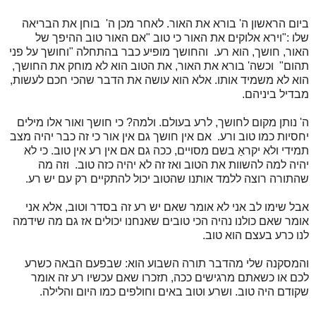
ביום הראשון ה' בורא את האור. לאחר מכן ה' בוחן את הבריאה
שלו :"וירא אלוקים את האור כי טוב "אם האור טוב ההיפך של
האור, חושך, הוא רע. והחושך מופיע כבר בהתחלה "וחושך על פני
תהום" וכשה' בורא את האור, את הטוב הוא לא מוחק את החושך,
הוא לא משמיד אותו. אלא הוא עושה את הדבר שהכי חכם לעשות,
מבדיל ביניהם.
ה' נותן מקום לחושך, לרע בעולם. ולמה? כי חושך ואור אלו מילים
יחסיות כמו טוב ורע. אם אין חושך גם אין אור כי זה כבר יהיה מצב
תמידי ולא יקראַ בשם מסויים, ככה גם אם אין רע אין טוב. כי לא
יהיה למה להשוות את הטוב ואז זה לא יהיה כזה טוב. וזה מה
שהתורה רוצה ללמד אותנו שהטוב יכול להתקיים רק עם יש רע.
אבל שימו לב אני לא אומר שאם יש רע זה בסדר וטוב, אלא אני
אומר שאם כולנו נהיה הכי טובים שאנחנו יכולים אז גם מה שידמה
לנו כרע בעצם הוא טוב.
והמסקנה שלי מהדבר תורה השבוע הוא: שבפעם הבאה כשרע
לכם או כשאתם מרגישים ככה, תזכרו שאם עכשיו רע זה אומר
שקודם היה טוב. ושרע וטוב באים וחולפים כמו היום והלילה.