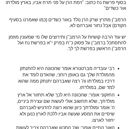
בסוף פרשת נח כתוב: "וימת הרן על פני תרח אביו, בארץ מולדתו
אור כשדים"
הרמב"ן מתרץ שרק הרן נולד באור כשדים (כמו שאמרנו בסעיף
הקודם) אבל נחור ואברהם לא.
יש עוד הרבה קושיות על הרמב"ן ותירוצים שלו מי שמעונין מוזמן
להתסתכל ברמב"ן על פסוק כ"ח בפרק י"א בפרשת נח ועל
הרמב"ן הראשון בפרשת לך לך.
רבי עובדיה מברטנורא אומר שהכוונה היא להתנתק
מהמולדת שלך גם באופן רוחני, שהאדם לומד את
דרכיו במולדתו וה' רצה שאברהם יתנתק ממה שהוא
למד שם, במולדתו.
החזקוני אומר: שהכוונה היא לכך שלא תחזור אל ארץ
מולדתך, שלא תחשוב אולי לעשות שם עצירת ביניים,
ה' אומר ומולדתך כיוון שהוא רוצה להדגיש לאברהם
שיסיים את המסע שעשה אביו ללכת לארץ כנען ולא
יחזור לארצו.
האור החיים אומר: שה' התכוון שאברהם צריך לעשות