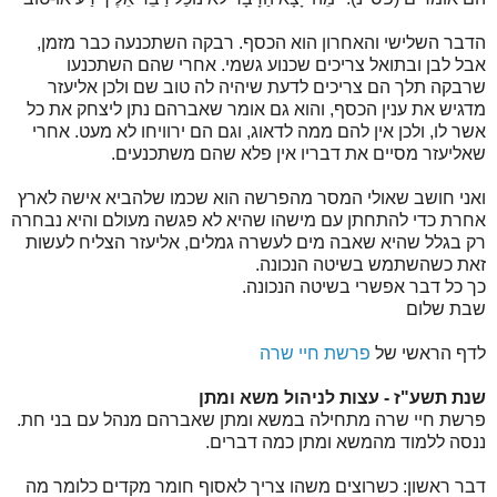
הדבר השלישי והאחרון הוא הכסף. רבקה השתכנעה כבר מזמן,
אבל לבן ובתואל צריכים שכנוע גשמי. אחרי שהם השתכנעו
שרבקה תלך הם צריכים לדעת שיהיה לה טוב שם ולכן אליעזר
מדגיש את ענין הכסף, והוא גם אומר שאברהם נתן ליצחק את כל
אשר לו, ולכן אין להם ממה לדאוג, וגם הם ירוויחו לא מעט. אחרי
שאליעזר מסיים את דבריו אין פלא שהם משתכנעים.
ואני חושב שאולי המסר מהפרשה הוא שכמו שלהביא אישה לארץ
אחרת כדי להתחתן עם מישהו שהיא לא פגשה מעולם והיא נבחרה
רק בגלל שהיא שאבה מים לעשרה גמלים, אליעזר הצליח לעשות
זאת כשהשתמש בשיטה הנכונה.
כך כל דבר אפשרי בשיטה הנכונה.
שבת שלום
לדף הראשי של
פרשת חיי שרה
שנת תשע"ז - עצות לניהול משא ומתן
פרשת חיי שרה מתחילה במשא ומתן שאברהם מנהל עם בני חת.
ננסה ללמוד מהמשא ומתן כמה דברים.
דבר ראשון: כשרוצים משהו צריך לאסוף חומר מקדים כלומר מה