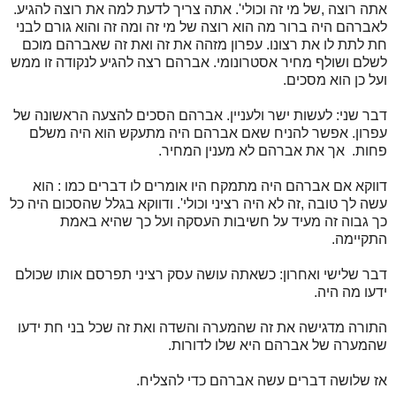
אתה רוצה ,של מי זה וכולי'. אתה צריך לדעת למה את רוצה להגיע.
לאברהם היה ברור מה הוא רוצה של מי זה ומה זה והוא גורם לבני
חת לתת לו את רצונו. עפרון מזהה את זה ואת זה שאברהם מוכם
לשלם ושולף מחיר אסטרונומי. אברהם רצה להגיע לנקודה זו ממש
ועל כן הוא מסכים.
דבר שני: לעשות ישר ולעניין. אברהם הסכים להצעה הראשונה של
עפרון. אפשר להניח שאם אברהם היה מתעקש הוא היה משלם
פחות. אך את אברהם לא מענין המחיר.
דווקא אם אברהם היה מתמקח היו אומרים לו דברים כמו : הוא
עשה לך טובה ,זה לא היה רציני וכולי'. ודווקא בגלל שהסכום היה כל
כך גבוה זה מעיד על חשיבות העסקה ועל כך שהיא באמת
התקיימה.
דבר שלישי ואחרון: כשאתה עושה עסק רציני תפרסם אותו שכולם
ידעו מה היה.
התורה מדגישה את זה שהמערה והשדה ואת זה שכל בני חת ידעו
שהמערה של אברהם היא שלו לדורות.
אז שלושה דברים עשה אברהם כדי להצליח.