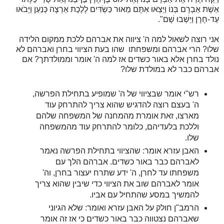
אֵשֶׁת אַבְרָם בְּנוֹ וַיֵּצְאוּ אִתָּם מֵאוּר כַּשְׂדִּים לָלֶכֶת אַרְצָה כְּנַעַן וַיָּבֹאוּ
עַד-חָרָן וַיֵּשְׁבוּ שָׁם".
אני רוצה לשאול למה ה' ציווה את אברהם ללכת ממקום הלידה
שלו? הרי אברהם ומשפחתו שהו בעת הציווי בחרן ואברהם לא
נולד בחרן אלא באור כשדים אז למה ה' אומר וממולדתך? אם
אברהם כבר לא במולדת שלו?
רש"י אומר שבציווי של ה' שמופיע בתחילת הפרשה,
ה' בעצם רוצה להדגיש שהוא צריך להתרחק עוד
מארצו, זאת אומרת מהמחנה של המשפחה שלהם
וללכת בלעדיהם, כלומר להתרחק עוד מהמשפחה
שלו.
האבן עזרא אומר: שהציווי בתחילת הפרשה נאמר
לאברהם כבר באור כשדים. אברהם הלך עם
משפחתו עד לחרן, ה' ידע שתרח יעצור בחרן, וה'
אומר לאברהם שוב את הציווי כדי שיבין שהוא צריך
להמשיך במסע שהתחיל עם אביו.
הרמב"ן חולק על האבן עזרא ואומר: שלא הגיוני
שאברהם נצטווה כבר באור כשדים כי אז זה אומר