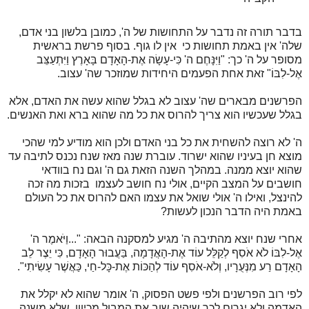
בדבר תורה זה נדבר על התחושות של ה', כמובן בלשון בני אדם,
שלה' אין באמת תחושות כי אין לו גוף. בסוף פרשת בראשית
מסופר על ה' כך: "וַיִּנָּחֶם ה' כִּי-עָשָׂה אֶת-הָאָדָם בָּאָרֶץ וַיִּתְעַצֵּב
אֶל-לִבּוֹ" זאת אחת הפעמים היחידות שמוזכר שה' עצוב.
הפרשנים מבארים שה' עצוב לא בגלל שהוא עשה את האדם, אלא
בגלל שעכשיו הוא צריך להרוס את כל מה שהוא ברא ואת האנשים.
ה' לא רוצה להשחית את כל בני האדם ולכן הוא מודיע למי שהכי
מוצא חן בעיניו שהוא ישרוד. עוברת שנה מאז שנח נכנס לתיבה עד
שהוא יוצא ממנה. במהלך השנה הזאת גם ה' וגם נח בוודאי
חושבים על המצב הקיים, אולי נח חושב לעצמו בזכות מה זכה
להינצל, ואילו ה' אולי שואל את עצמו האם להרוס את כל העולם
באמת היה הדבר הנכון לעשות?
אחרי שנח יוצא מהתיבה ה' מגיע למסקנה הבאה: "...וַיֹּאמֶר ה'
אֶל-לִבּוֹ לֹא אֹסִף לְקַלֵּל עוֹד אֶת-הָאֲדָמָה, בַּעֲבוּר הָאָדָם, כִּי יֵצֶר לֵב
הָאָדָם רַע מִנְּעֻרָיו, וְלֹא-אֹסִף עוֹד לְהַכּוֹת אֶת-כָּל-חַי, כַּאֲשֶׁר עָשִׂיתִי".
לפי רוב הפרשנים ולפי פשט הפסוק, ה' אומר שהוא לא יקלל את
האדמה ולא יגרום לכך שיהיה שוב את המבול מכיוון, שלא משנה