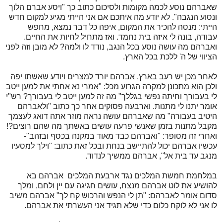
שאברהם נוסע לכמה מקומות ולסיכום כתוב כך "ויסע אברם הלוך
ונסוע הנגבה". לא יודע מה איתכם אם אני הייתי מגיע למקום חדש
הייתי: מנסה להכיר את המקום, איפה כל דבר נמצא, מחפש
עבודה, בונה לי איזה בית נחמד. ואז מתחיל לחיות את החיים.
ואברהם מה עושה נוסע בכל הנגב, נודד לו ולמה? לא מובן וזה לפני
הציווי של ה' ללכת בכל הארץ.
לאחר מכן יש רעב בארץ, אברהם יורד למצרים ויודע שאשתו יפה
ולכן הוא מתכונן למקרה הגרוע מכל: "אמרי נא אחתי את למען ייטב
לי בעבורך וחיתה נפשי בגללך" מה זה למען ייטב לי בעבורך? רש"י
אומר יתנו לי מתנות. וארבעה פסוקים אחר כך כתוב "ולאברהם
היטיב בעבורה" מה שאברהם עושה נראה מוזר אתה דואג לעצמך
מקבל מתנות בזמן שאנשי פרעה עושים באשתך מה שהם רוצים?!
ואחרי זה מסופר: "ואברהם כבד מאוד במקנה בכסף ובזהב"-
עכשיו אברהם יכול להתיישב בנחת ובכל זאת כתוב: "וילך למסעיו
מנגב עד בית אל", אברהם ממשיך לנדוד.
במלחמת חמשת המלכים נגד ארבעת המלכים אברהם בא
להושיע את לוט אברהם מנצח, עושים חגיגה עם יין ולחם, ומלך
סדום אומר לאברהם: "תן לי הנפש והרכוש קח לך" אברהם משיב
לו אני לא לוקח כלום כדי שלא תגיד אני העשרתי את אברהם.