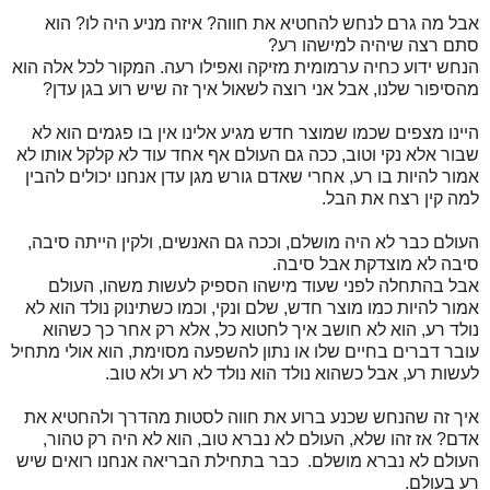
אבל מה גרם לנחש להחטיא את חווה? איזה מניע היה לו? הוא
סתם רצה שיהיה למישהו רע?
הנחש ידוע כחיה ערמומית מזיקה ואפילו רעה. המקור לכל אלה הוא
מהסיפור שלנו, אבל אני רוצה לשאול איך זה שיש רוע בגן עדן?
היינו מצפים שכמו שמוצר חדש מגיע אלינו אין בו פגמים הוא לא
שבור אלא נקי וטוב, ככה גם העולם אף אחד עוד לא קלקל אותו לא
אמור להיות בו רע, אחרי שאדם גורש מגן עדן אנחנו יכולים להבין
למה קין רצח את הבל.
העולם כבר לא היה מושלם, וככה גם האנשים, ולקין הייתה סיבה,
סיבה לא מוצדקת אבל סיבה.
אבל בהתחלה לפני שעוד מישהו הספיק לעשות משהו, העולם
אמור להיות כמו מוצר חדש, שלם ונקי, וכמו כשתינוק נולד הוא לא
נולד רע, הוא לא חושב איך לחטוא כל, אלא רק אחר כך כשהוא
עובר דברים בחיים שלו או נתון להשפעה מסוימת, הוא אולי מתחיל
לעשות רע, אבל כשהוא נולד הוא נולד לא רע ולא טוב.
איך זה שהנחש שכנע ברוע את חווה לסטות מהדרך ולהחטיא את
אדם? אז זהו שלא, העולם לא נברא טוב, הוא לא היה רק טהור,
העולם לא נברא מושלם. כבר בתחילת הבריאה אנחנו רואים שיש
רע בעולם.