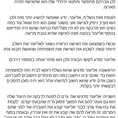
לכן אברהם מתפשר והתנאי היחידי שלו הוא שהאישה תהיה
מארצו.
לעומת זאת השליח, אליעזר, יודע שאפשר להשיג יותר מזה ולכן
הוא מציב ניסיון לאישה ואני משער שאם הוא היה שואל עוד כמה
נשים חוץ מרבקה והן לא היו מצליחות כנראה שהוא היה מתייאש.
בנוסף אליעזר בכוונה פונה לאישה שהיא טובת מראה.
עכשיו כשמצאנו את האישה הראויה נשאר לאליעזר את השלב
היותר קשה: לשכנע את האישה ואת משפחתה שהאשה תבוא אתו.
אליעזר מודע לקושי הבעיה ולכן הוא פותר אותה במספר דרכים.
הראשונה: אליעזר מדגיש שהוא נשלח דווקא לבית הזה ולמשפחה
הזאת כדי שהם יבינו ויחשבו כמה הם מיוחדים וחשובים לאברהם,
כשבן אדם יודע שהוא חשוב למישהו אחר הוא יהיה מוכן להסכים
לבקשתו יותר בקלות.
השנייה: אליעזר מדגיש שה' גרם לו לפנות לרבקה וזה היעוד שלה
הוא גם אומר להם את המשך פסוק מ"ח שהבאתי קודם: "לָקַחַת
אֶת-בַּת-אֲחִי אֲדֹנִי לִבְנוֹ" אליעזר קובע את העובדה עוד לפני שהם
הסכימו. זה מראה להם שה' קבע את זה ואין עוררין, ובאמת בסוף
הם אומרים (פס' נ): "מֵה' יָצָא הַדָּבָר לֹא נוּכַל דַּבֵּר אֵלֶיךָ רַע אוֹ-טוֹב"