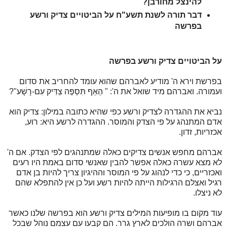
להינצל מחורבן?
דבר תורה לשנת תשע"ח על הביטויים צדיק ורשע
בפרשה
על הביטויים צדיק ורשע בפרשה
בפרשת וירא ה' מודיע לאברהם שהוא עומד להחריב את סדום
ועמורה. ואברהם מיד שואל את ה': " הַאַף תִּסְפֶּה צַדִּיק עִם-רָשָׁע"?
נביא את ההגדרה לצדיק ורשע כפי שהיא כתובה במילון: צדיק הוא
אדם המתנהג על פי הצדק והמוסר. ההגדרה לרשע היא: רוע,
אכזריות, זדון.
אברהם מחפש אנשים צדיקים כאלה שמתנהגים לפי הצדק. אם ה'
לא מצא עשרה כאלה אפשר להבין שאנשי סדום באמת היו רעים
ואכזריים, כי כדי לנהוג על פי המוסר וההיגיון צריך להיות בן אדם
רגיל ואצלם הרגילות הייתה להיות רשע ועל כן אין להתפלא שהם
לא ניצלו.
עוד מקום בו מופיעות המילים צדיק ורשע הוא בפרשה שלנו כאשר
אברהם ושרה הולכים לארץ גרר. הם קבעו עם עצמם נוהל שבכל