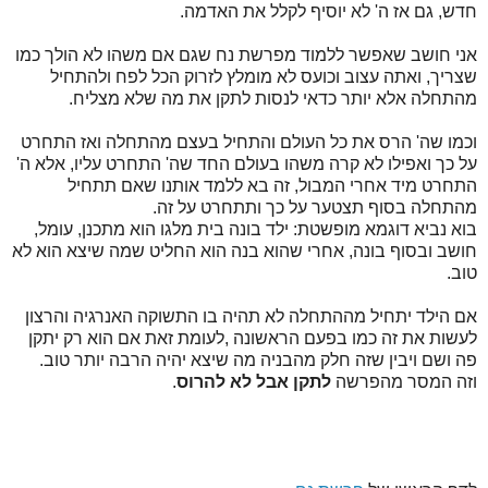
חדש, גם אז ה' לא יוסיף לקלל את האדמה.
אני חושב שאפשר ללמוד מפרשת נח שגם אם משהו לא הולך כמו
שצריך, ואתה עצוב וכועס לא מומלץ לזרוק הכל לפח ולהתחיל
מהתחלה אלא יותר כדאי לנסות לתקן את מה שלא מצליח.
וכמו שה' הרס את כל העולם והתחיל בעצם מהתחלה ואז התחרט
על כך ואפילו לא קרה משהו בעולם החד שה' התחרט עליו, אלא ה'
התחרט מיד אחרי המבול, זה בא ללמד אותנו שאם תתחיל
מהתחלה בסוף תצטער על כך ותתחרט על זה.
בוא נביא דוגמא מופשטת: ילד בונה בית מלגו הוא מתכנן, עומל,
חושב ובסוף בונה, אחרי שהוא בנה הוא החליט שמה שיצא הוא לא
טוב.
אם הילד יתחיל מההתחלה לא תהיה בו התשוקה האנרגיה והרצון
לעשות את זה כמו בפעם הראשונה ,לעומת זאת אם הוא רק יתקן
פה ושם ויבין שזה חלק מהבניה מה שיצא יהיה הרבה יותר טוב.
וזה המסר מהפרשה
לתקן אבל לא להרוס
.