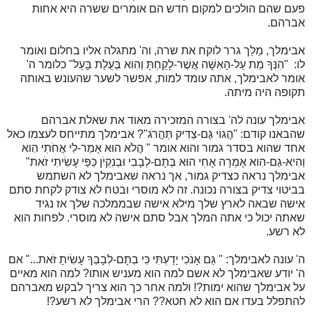
פעם שהם הולכים למקום חדש הם אומרים ששרה היא אחות
אברהם.
אבימלך, מֵלֵך גרר לוקח את שרה, וה' מתגלה אליו בחלום ואומר
לו: "הִנְּךָ מֵת עַל-הָאִשָּׁה אֲשֶׁר-לָקַחְתָּ וְהִוא בְּעֻלַת בָּעַל" כלומר ה'
אומר לאבימלך, אתה עומד למות, אפשר לשער שהעונש באותה
תקופה היה מיתה.
אבימלך עונה לה' בצורה המזכירה מאוד את שאלת אברהם
שהבאנו קודם: "הֲגוֹי גַּם-צַדִּיק תַּהֲרֹג"? אבימלך מתייחס לעצמו כאל
אחד שהוא בסדר גמור והוא אומר " הֲלֹא הוּא אָמַר-לִי אֲחֹתִי הִוא
וְהִיא-גַם-הִוא אָמְרָה אָחִי הוּא בְּתָם-לְבָבִי וּבְנִקְיֹן כַּפַּי עָשִׂיתִי זֹאת"
אבימלך נראה כצדיק גמור, אך נראה שאבימלך לא השתמש
בביטוי צדיק בצורה נכונה. זה לא מוסרי ובטח לא צודק לקחת סתם
אישה שבאה לארץ שלך מילא אישה שבממלכה שלך אז נגיד
שאתה יכול כי אתה המלך אבל סתם אישה לא מוסרי. לפחות הוא
לא רשע.
ה' עונה לאבימלך: " גַּם אָנֹכִי יָדַעְתִּי כִּי בְתָם-לְבָבְךָ עָשִׂיתָ זֹּאת..." אם
ה' יודע שאבימלך לא אשם למה הוא מעניש אותו? למה הוא מאיים
על אבימלך שהוא ימות?! ולמה אחר כך הוא צריך לבקש מאברהם
להתפלל בעדו אם הוא לא חטא?? הרי אבימלך לא רשע?!