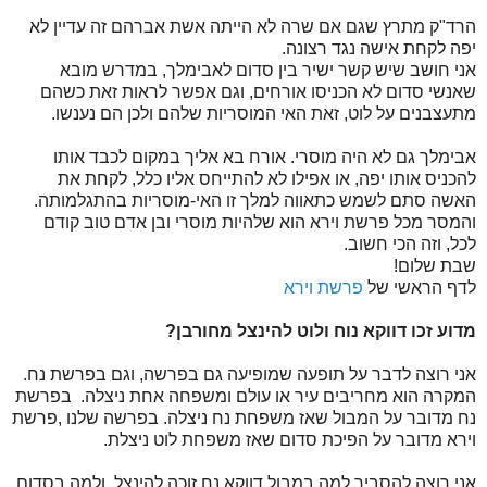
הרד"ק מתרץ שגם אם שרה לא הייתה אשת אברהם זה עדיין לא
יפה לקחת אישה נגד רצונה.
אני חושב שיש קשר ישיר בין סדום לאבימלך, במדרש מובא
שאנשי סדום לא הכניסו אורחים, וגם אפשר לראות זאת כשהם
מתעצבנים על לוט, זאת האי המוסריות שלהם ולכן הם נענשו.
אבימלך גם לא היה מוסרי. אורח בא אליך במקום לכבד אותו
להכניס אותו יפה, או אפילו לא להתייחס אליו כלל, לקחת את
האשה סתם לשמש כתאווה למלך זו האי-מוסריות בהתגלמותה.
והמסר מכל פרשת וירא הוא שלהיות מוסרי ובן אדם טוב קודם
לכל, וזה הכי חשוב.
שבת שלום!
לדף הראשי של
פרשת וירא
מדוע זכו דווקא נוח ולוט להינצל מחורבן?
אני רוצה לדבר על תופעה שמופיעה גם בפרשה, וגם בפרשת נח.
המקרה הוא מחריבים עיר או עולם ומשפחה אחת ניצלה. בפרשת
נח מדובר על המבול שאז משפחת נח ניצלה. בפרשה שלנו ,פרשת
וירא מדובר על הפיכת סדום שאז משפחת לוט ניצלת.
אני רוצה להסביר למה במבול דווקא נח זוכה להינצל. ולמה בסדום