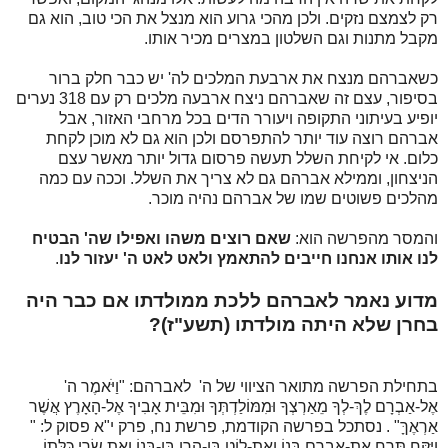
רק לצמצם נזקים. ולכן מהכי גרוע הוא מנצל את הכי טוב, הוא גם
מקבל מתנות וגם השלטון במצרים מכיר אותו.
כשאברהם מנצח את ארבעת המלכים לה' יש כבר חלק ברור
בסיפור, עצם זה שאברהם ניצח ארבעה מלכים רק עם 318 נערים
יופיע בעיתוני התקופה ויעורר הדים בכל מרחבי האזור, אבל
אברהם רוצה עוד יותר להתפרסם ולכן הוא גם לא מוכן לקחת
כלום. אי לקיחת השלל תעשה פרסום גדול יותר מאשר עצם
הניצחון, וממילא אברהם גם לא צריך את השלל. וככה עם כמה
מהלכים פשוטים שמו של אברהם נהיה מוכר.
והמסר מהפרשה הוא:
שאם רוצים משהו ואפילו שה' הבטיח
לנו אותו אנחנו חייבים להתאמץ ולאט לאט ה' יעזור לנו
.
מדוע נאמר לאברהם ללכת ממולדתו אם כבר היה
בחרן שלא היתה מולדתו (תשע"ז)?
בתחילת הפרשה מתואר הציווי של ה' לאברהם: "וַיֹּאמֶר ה'
אֶל-אַבְרָם לֶךְ-לְךָ מֵאַרְצְךָ וּמִמּוֹלַדְתְּךָ וּמִבֵּית אָבִיךָ אֶל-הָאָרֶץ אֲשֶׁר
אַרְאֶךָּ" . נסתכל בפרשה הקודמת, פרשת נח, פרק י"א פסוק ל: "
וַיִּקַּח תֶּרַח אֶת-אַבְרָם בְּנוֹ וְאֶת-לוֹט בֶּן-הָרָן בֶּן-בְּנוֹ וְאֵת שָׂרַי כַּלָּתוֹ