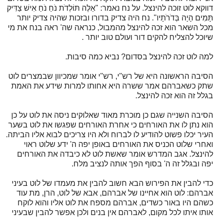
דווקא לוט זוכה להינצל. על נח נאמר: "אֵלֶּה תּוֹלְדֹת נֹחַ נֹחַ אִישׁ צַדִּיק
תָּמִים הָיָה בְּדֹרֹתָיו". נח היה צדיק בדורו ובזכות שהיה צדיק יותר
מכל השאר הוא זכה להינצל מהמבול, כנראה שה' ראה בנח את מי
שיוכל להצליח להקים דור ועולם טוב יותר .
למה לוט זכה להינצל בסדום? נביא כמה סיבות.
הסיבה הראשונה היא של רש"י, רש"י אומר שמכיוון שבמצרים לוט
שתק כשאברהם אמר ששרה היא אחותו למרות שידע את האמת
בגלל זה הוא זכה להינצל.
הסיבה השנייה שגם כן מוכרת מאוד שאלוקים ניסה את לוט על כן
הוא נתן לו את האורחים כי אחרת האורחים שפגשו את לוט בשער
העיר יכלו פשוט להודיע לו לברוח ולא היו צריכים לבוא אליו הביתה.
ואחרי שלוט הכניס את האורחים באופן יפה ה' ידע שלוט ראוי
להינצל. אגב המדרש אומר שאשת לוט לא כיבדה את האורחים
יפה ובגלל זה ה' בסוף הפך אותה לנציב מלח.
כדי להבין את הפירוש הבא חשוב להבין את מעמדו של לוט בעיני
אברהם: לוט הוא אחיינו של אברהם, אבא של לוט, הרן, מת עוד
כשהם היו באור כשדים, אברהם מספח את לוט אליו והוא לוקח
אותו איתו לכל מקום, לאברהם אין בנים ולכן אפשר להבין שבעיני