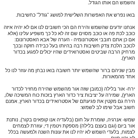
והשמש הם אותו הגודל.
בואו נפרש את האפשרות השלישית למושג "גודל" כחשיבות.
אנחנו יודעים שהשמש והירח הם הכי חשובים לנו אם לא יהיה איזה
כוכב לכת פה או כוכב מסוים שם זה לא כל כך משפיע עלינו (אלא
אם כן אתם חובבי אסטרונומיה - הערה של אבא האסטרונום:
לכוכב הלכת צדק חשיבות רבה בהיותו בעל כבידה חזקה ובכך
מרחיק הרבה שביטים ואסטרואידים שהיו יכולים לפגוע בכדור
הארץ).
מבין שניהם ברור שהשמש יותר חשובה בואו נבחן מה עוזר לנו כל
אחד מהמאורות.
ירח- אור בלילה (כמובן שזה אור מהשמש שהירח מחזיר לכדור
הארץ), שמירה על יציבות ציר כדור הארץ בזכות כוח המשיכה שלו,
הירח גם מקטין את פגיעתם של אסטרואידים בכדור הארץ, אמנם
חשוב אבל שימו לב לשמש:
שמש- אנרגיה, שומרת על חום (בלעדיה אנו קופאים בקור), נותנת
אור ביום (וגם בעצם בלילה) מספקת ויטמין די, עוזרת לצמחים
לצמוח, בלעדי השמש לא יהיו לנו את עונות השנה ולמעשה בכלל