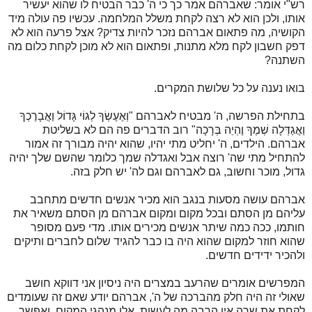
רש"י אומר: שאברהם אמר כך כי ה' כבר הבטיח לו שהוא יעשיר
אותו, ולכן הוא לא רצה לקחת משלל המלחמה. עכשיו פה עולה מיד
הקושיה, מה פתאום אברהם נזכר להיות צדיק? אצל פרעה הוא לא
דפק חשבון לקח מלא מתנות, ופתאום הוא לא מוכן לקחת כלום מה
השתנה?
בואו נענה על כל שלושת המקרים.
בתחילת הפרשה, ה' מבטיח לאברהם "וְאֶעֶשְׂךָ לְגוֹי גָּדוֹל וַאֲבָרֶכְךָ
וַאֲגַדְּלָה שְׁמֶךָ וֶהְיֵה בְּרָכָה" רוב הדברים פה הם לא בשליטת
אברהם. הילדים, ה' יחליט מתי יהיו, שהוא יהיה מבורך זה אמור
להתחיל מתי שה' רוצה אבל ואגדלה שמך כלומר שהשם שלך יהיה
גדול, מוכר וחשוב, גם לאברהם וגם לה' יש חלק בזה.
אברהם עושה מסעות בנגב הוא מכיר אנשים חדשים מתחבב
עליהם מן הסתם ובכל מקום ומקום אברהם מן הסתם משאיר את
חותמו, ככה כמה שיתר אנשים מכירים אותו. מדי פעם מסופר
שהוא חוזר למקום שהוא היה בו כבר להגיד שלום לחברים ותיקים
ולהכיר ידידים חדשים.
המפרשים אומרים שהרעב במצרים היה ניסיון אני דווקא חושב
שאולי זה היה חלק מהברכה של ה', אברהם יודע שאם זה שעומדים
לקחת את שרה אין הרבה מה לעשות. אלו מנהגי המקום, ואפשר