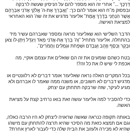
דַּרְכֶּךָ ..." אחרי זה הוא מספר להם על הניסיון שעשה לרבקה
ובפסוק מ"ח הוא אומר להם כך: "וָאֲבָרֵךְ אֶת-ה' אֱלֹקֵי אֲדֹנִי אַבְרָהָם
אֲשֶׁר הִנְחַנִי בְּדֶרֶךְ אֱמֶת" אליעזר מדגיש את זה שה' הוא האחראי
למציאת האישה.
הדבר השלישי הוא שאליעזר מראה ומספר שאברהם עשיר מיד
בהתחלה. אליעזר מתחיל "וַה' בֵּרַךְ אֶת-אֲדֹנִי מְאֹד וַיִּגְדָּל וַיִּתֶּן-לוֹ צֹאן
וּבָקָר וְכֶסֶף וְזָהָב וַעֲבָדִם וּשְׁפָחֹת וּגְמַלִּים וַחֲמֹרִים".
בטח כשהם שומעים את זה הם שואלים את עצמם אוקיי, מה
אכפת לי שיש לו את כל זה?!
בכל המקרים האלה נראה שאליעזר אומר דברים לא רלוונטיים או
מדגיש דברים לא חשובים, או משנה ממה שאמר לו אברהם ולא
מגיע לעיקר, שזה שרבקה תתחתן עם יצחק.
כדי להסביר למה אליעזר עושה זאת בואו נרחיב קצת על מציאת
האשה.
באותה תקופה כנראה שאשה שראויה ליצחק לא היו הרבה כאלה,
וגם אם תמצא כזאת מה הסיכוי שהיא תרצה להתחתן עם מישהו
שהיא לא מכירה ולעזוב את הבית שלה כדי לעבור לארץ אחרת?