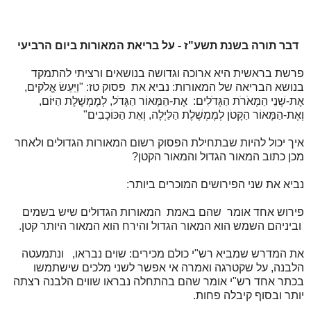
דבר תורה בשנת תשע"ז - על בריאת המאורות ביום הרביעי
פרשת בראשית היא ארוכה וגדושה בנושאים ורציתי להתמקד
בנושא הבריאה של המאורות: נביא את פסוק טז: "וַיַּעַשׂ אֱלֹקים,
אֶת-שְׁנֵי הַמְּאֹרֹת הַגְּדֹלִים: אֶת-הַמָּאוֹר הַגָּדֹל, לְמֶמְשֶׁלֶת הַיּוֹם,
וְאֶת-הַמָּאוֹר הַקָּטֹן לְמֶמְשֶׁלֶת הַלַּיְלָה, וְאֵת הַכּוֹכָבִים"
איך יכול להיות שבתחילת הפסוק רשום המאורות הגדולים ולאחר
מכן כתוב המאור הגדול והמאור הקטן?
נביא את שני הפירושים המוכרים ביותר:
פירוש אחד אומר שהם באמת המאורות הגדולים שיש בשמים
וביניהם השמש הוא המאור הגדול והירח הוא המאור היותר קטן.
את המדרש שמביא רש"י כולם מכירים: שוים נבראו, ונתמעטה
הלבנה, על שקטרגה ואמרה אי אפשר לשני מלכים שישתמשו
בכתר אחד רש"י אומר שהם בהתחלה נבראו שווים הלבנה רצתה
יותר ובסוף קיבלה פחות.