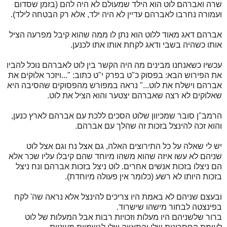
שרה ואברהם לוט הוא הילד שמעולם לא היה להם (בזמן שסדום
ועמורה נחרבו לאברהם עדיין לא היה ילד, אלא רק הבטחה לילד).
אברהם דאג מאוד ללוט הוא נתן לו ממה שהוא קיבל מפרעה הציל
אותו כשהיה בשבי ודאג לקחת אותו אתו לכנען.
עכשיו כשאנחנו מבינים מה היה הקשר בין לוט לאברהם נוכל להביו
את הפירוש הבא: בפסוק כ"ט בפרק י"ט כתוב: "...ויזכר אלוקים את
אברהם וישלח את לוט..." נראה במפורש מהפסוקים שהסיבה היא
שאלוקים לא רצה שאברהם יצטער והוא הציל את לוט.
הרמב"ן סובר שמכיוון שלוט הסכים ללכת עם אברהם לארץ כנען,
והוא זכה להינצל בזכות זה שהלך עם אברהם.
יש לי שאלה על כל התירוצים האלה, גם אצל נח וגם אצל לוט
שניהם לא עשו איזה שהוא משהו מיוחד שהם קיבלו עליו שכר אלא
הם ניצלו בזכות אנשים אחרים. לוט ניצל בזכות אברהם ונח ניצל
בזכות היותו לא רשע (כלומר אין פעולה מיוחדת).
ובעצם שניהם לא באמת היו צריכים להינצל אלא נראה שה' לקח
בפינצטה לבחור מישהו שישרוד.
ברור שלשניהם היו מעלות וזכויות רבות אבל המעלות של לוט