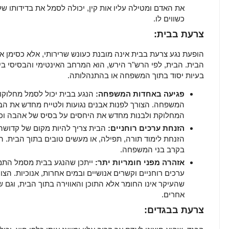
את האדם ומטילה עליו אות קין, יכולה לסמל את בדידותו של
כשווים לו.
צרעת בבית:
הופעת נגע צרעת בבית אינה מובנת כעונש שרירותי, אלא כסימן א
הבית. הבית, לפי הרש"ר הירש, הוא המרחב האינטימי והבסיסי בי
בעיות יסוד בתוך המשפחה או בהתנהלותה.
פגיעה באחדות המשפחה:
הנגע בבית יכול לסמל מחלוקות,
המשפחה. הצורך לפנות אבנים נגועות ולטייח מחדש את הב
המחלוקת ולבנות מחדש את היחסים על בסיס של אהבה וכב
הזנחת ערכים רוחניים:
הבית צריך להיות מקום של קדושה 
הזנחת לימוד תורה, תפילה, או מעשים טובים בתוך הבית. הת
בקרב בני המשפחה.
אזהרה מפני חומריות יתר:
ייתכן שהנגע בבית מסמל התמק
ערכים רוחניים וקשרים אנושיים ובמים אחרות, אנוכיות. הצו
שהעיקר אינו החומר אלא התוכן והאווירה בתוך הבית, וגם 
אחרים.
צרעת בבגדים: