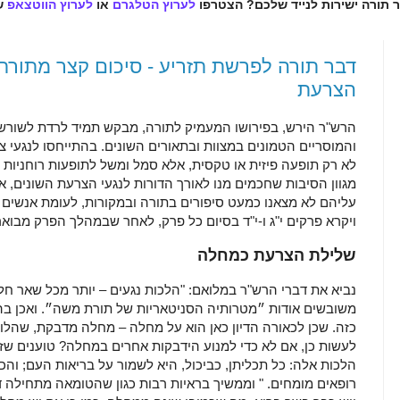
ר תורה ישירות לנייד שלכם? הצטרפו
לערוץ הטלגרם
או
לערוץ הווטצאפ
ש
דבר תורה לפרשת תזריע - סיכום קצר מתורתו
הצרעת
הרש"ר הירש, בפירושו המעמיק לתורה, מבקש תמיד לרדת לשורש ה
והמוסריים הטמונים במצוות ובתאורים השונים. בהתייחסו לנגעי 
לא רק תופעה פיזית או טקסית, אלא סמל ומשל לתופעות רוחניות 
מגוון הסיבות שחכמים מנו לאורך הדורות לנגעי הצרעת השונים, א
עליהם לא מצאנו כמעט סיפורים בתורה ובמקורות, לעומת אנשים ש
ויקרא פרקים י"ג ו-י"ד בסיום כל פרק, לאחר שבמהלך הפרק מבוארי
שלילת הצרעת כמחלה
נביא את דברי הרש"ר במלואם: "הלכות נגעים – יותר מכל שאר חל
משובשים אודות ״מטרותיה הסניטאריות של תורת משה״. ואכן בה
כזה. שכן לכאורה הדיון כאן הוא על מחלה – מחלה מדבקת, שהלוק
לעשות כן, אם לא כדי למנוע הידבקות אחרים במחלה? טוענים שזו
הלכות אלה: כל תכליתן, כביכול, היא לשמור על בריאות העם; וה
רופאים מומחים. " וממשיך בראיות רבות כגון שהטומאה מתחילה 