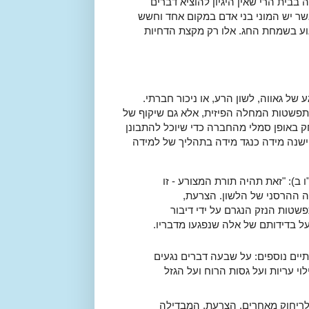
בבית הרי שאין היגיון להוציא דברים
אשר יש המוני בני אדם במקום אחד וחשש
פגוע בשמחת החג. אלו רק מקצת הדחיות
 של גאווה, לשון הרע, או ניכור חברתי.
תפשטות המחלה הפיזית, אלא גם שיקוף של
ק באופן סמלי מהחברה כדי שיוכל להתבונן
ישנה מידה כנגד מידה בתהליך של למידה
ב): "זאת תהיה תורת המצורע - זו
ה ההרסני של הלשון. הצרעת,
טות הנזק הנגרם על ידי דיבור
על בדידותם של אלה שנפגעו מדבריו.
ים נוספים: על שבעה דברים נגעים
וי עריות ועל גסות הרוח ועל הגזל
לריחוק מאחרים. הצרעת, המבדילה