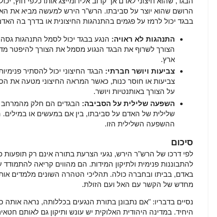
הבגד, שהוא חיצוני לאדם אך קרוב אליו ומייצג אותו כלפי חוץ, י
הרושם שהוא יוצר על סביבתו. הרש"ר הירש למעשה מביא את האמ
בבגד יכול לרמז על פגמים בהתנהגות החיצונית או בדרך בה האד
התנהגות לא ראויה:
הנגע בבגד יכול לסמל התנהגות גסה, ל
הצורך לשרוף את הבגד הנגוע מסמל את הצורך להיפטר מדפ
ארץ.
צביעות ויושר חברתי:
הבגד החיצוני יכול להסתיר פנימיות
צביעות או חוסר כנות, כאשר המראה החיצוני מטעה את הסב
על הצורך באותנטיות ויושר.
השפעה שלילית על הסביבה:
הבגדים הם חלק מהמרחב הצ
שלילית של האדם על סביבתו, בין אם במעשים או במילים. 
ההשפעה השלילית הזו.
סיכום
לפי דרכו של הרש"ר הירש, נגעי הצרעת בתורה אינם רק תופעות פי
להתבוננות פנימית ולתיקון המידות. הם מהווים קריאה להתמודד ע
באדם, בביתו ובחברה כולה. תהליכי הטהרה השונים מלמדים אותנו
מחדש של הקשר עם האל ועם הזולת.
נסיים בדבריו: "אם נתבונן בתורת הנגעים בכללותה, נראה אותה 
היחיד. במדינה היהודית האלוקית יש עונש ותיקון גם לאותם חטאים