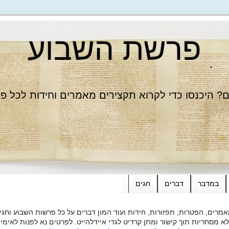
פרשת השבוע
 היכנסו כדי לקרוא תקצירים מאמרים וחידות לכל פ
במדבר
דברים
חגים
רים, הפטרות, תפזורות, חידות ועוד המון דברים על כל פרשות השבוע וחגי
ות תוך קישור ומתן קרדיט לגדי איידלהייט. לפרטים נא לפנות לאימייל dieide@yahoo.com