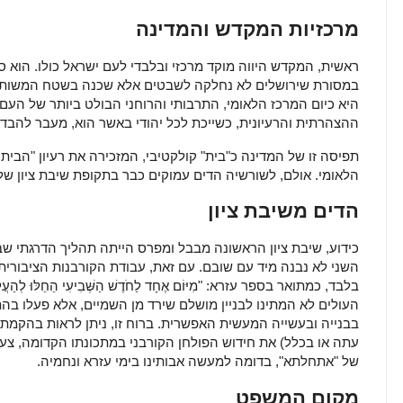
מרכזיות המקדש והמדינה
ראשית, המקדש היווה מוקד מרכזי ובלבדי לעם ישראל כולו. הוא 
במסורת שירושלים לא נחלקה לשבטים אלא שכנה בשטח המשותף לי
היא כיום המרכז הלאומי, התרבותי והרוחני הבולט ביותר של העם
ההצהרתית והרעיונית, כשייכת לכל יהודי באשר הוא, מעבר להבדל
תפיסה זו של המדינה כ"בית" קולקטיבי, המזכירה את רעיון "הבי
הלאומי. אולם, לשורשיה הדים עמוקים כבר בתקופת שיבת ציון ש
הדים משיבת ציון
כידוע, שיבת ציון הראשונה מבבל ומפרס הייתה תהליך הדרגתי ש
השני לא נבנה מיד עם שובם. עם זאת, עבודת הקורבנות הציבורי
בלבד, כמתואר בספר עזרא: "מִיּוֹם אֶחָד לַחֹדֶשׁ הַשְּׁבִיעִי הֵחֵלּוּ לְהַעֲלוֹ
העולים לא המתינו לבניין מושלם שירד מן השמיים, אלא פעלו בהת
בבנייה ובעשייה המעשית האפשרית. ברוח זו, ניתן לראות בהקמת 
עתה או בכלל) את חידוש הפולחן הקורבני במתכונתו הקדומה, צעד
של "אתחלתא", בדומה למעשה אבותינו בימי עזרא ונחמיה.
מקום המשפט