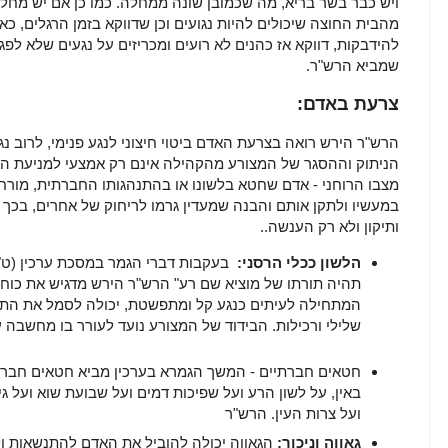
ויש כבר בשר בריא, מה שכמובן שונה ממחלה. כמו כן אם יש מחלה 
מהבית החוצה שיכולים להיות נגועים וכן שדווקא בזמן הרגלים, כ
להידבקות, דווקא אז כהנים לא רועים ומכריזים על נגעים שלא ל
שמביא הרש"ר.
צרעת באדם:
הרש"ר הירש רואה בצרעת האדם ביטוי חיצוני לנגע פנימי, לרוב נגע
הניתוק וההסגר של המצורע מהקהילה אינם רק אמצעי למניעת ה
מצבו הרוחני - אדם שחטא בלשונו או בהתנהגותו החברתית, מורח
במעשיו ולתקן אותם והבנה שמעדין גרמו לריחוק של אחרים, בכך 
ותיקון ולא רק הענשה..
הלשון ככלי הרסני:
בעקבות דברי הגמר במסכת ערכין (ט"ו 
תהיה תורתו של מוציא שם רע" הרש"ר הירש מדגיש את כוח
המתחילה לעיתים כנגע קל ומתפשטת, יכולה לסמל את התפש
שלילי ורכילות. הבידוד של המצורע נועד לעורר בו מחשבה 
חטאים חברתיים - המשך הגמרא בערכין מביא חטאים חברתי
באין, על לשון הרע ועל שפיכות דמים ועל שבועת שוא ועל גיל
ועל צרות העין. הרש"ר
גאווה וניכור:
הגאווה יכולה להוביל את האדם להתנשאות ו