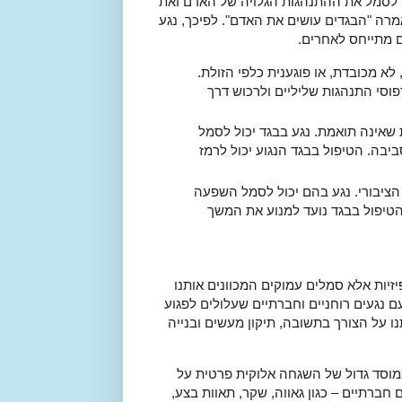
כול לסמל את ההתנהגות הגלויה של האדם ואת
רה "הבגדים עושים את האדם". לפיכך, נגע
ם מתייחס לאחרים.
א מכובדת, או פוגענית כלפי הזולת.
וסי התנהגות שליליים ולרכוש דרך
 שאינה תואמת. נגע בבגד יכול לסמל
יבה. הטיפול בבגד הנגוע יכול לרמז
יבורי. נגע בהם יכול לסמל השפעה
הטיפול בבגד נועד למנוע את המשך
זיות אלא סמלים עמוקים המכוונים אותנו
ם נגעים רוחניים וחברתיים שעלולים לפגוע
 על הצורך בתשובה, תיקון מעשים ובנייה
כמוסד גדול של השגחה אלוקית פרטית על
 חברתיים – כגון גאווה, שקר, תאוות בצע,