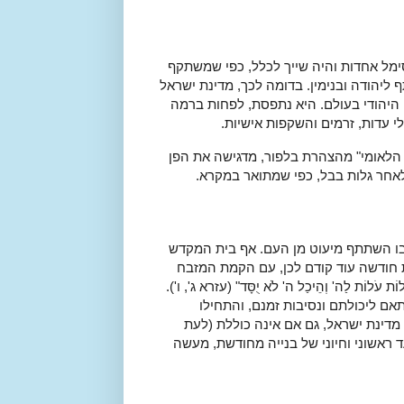
סימל אחדות והיה שייך לכלל, כפי שמשתקף
הודה ובנימין. בדומה לכך, מדינת ישראל
 היהודי בעולם. היא נתפסת, לפחות ברמה
י עדות, זרמים והשקפות אישיות.
ת הלאומי" מהצהרת בלפור, מדגישה את הפן
לאחר גלות בבל, כפי שמתואר במקרא.
בו השתתף מיעוט מן העם. אף בית המקדש
ת חודשה עוד קודם לכן, עם הקמת המזבח
ת עֹלוֹת לַה' וְהֵיכַל ה' לֹא יֻסָּד" (עזרא ג', ו').
אם ליכולתם ונסיבות זמנם, והתחילו
מדינת ישראל, גם אם אינה כוללת (לעת
 ראשוני וחיוני של בנייה מחודשת, מעשה