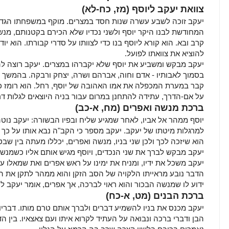
צוואת יעקב ליוסף
(מז, כח-לא)
יעקב זוכה לשבע עשרה שנות חסד במצרים. מוקף במשפחתו הגד
קרב ובא. הוא קורא ליוסף בנו כדי לצוותו על סדרי קבורתו. הוא יו
להוציא את צוואתו לפועל.
יעקב מבקש ומשביע את יוסף שלא יקברהו במצרים. יעקב רוצה 
בסמוך לאבותיו - אדם וחוה, אברהם ושרה, יצחק ורבקה. בהמשך 
קבר במערת המכפלה את אמו האהובה של יוסף, רחל. הוא רומז כי 
על אם-הדרך, עתידה להתחנן במרום עבור בניה היוצאים לגלות ד
ברכת מנשה ואפרים
(מח, א-כב)
יוסף ממהר אל אביו, לאחר שמגיע שליח ובפיו הבשורה: יעקב נוטה 
למרגלות מיטתו של יעקב. יעקב מספר כי הקב"ה נבא אותו על כך 
הוא שיזכה לכך ולכן שני בניו, מנשה ואפרים, יכללו מעתה בין שבט
יעקב מבקש לברך את שני הנכדים, ויוסף מגיש אותם אליו כשמנשה
יעקב משכל את ידיו, ומניח את ימינו על ראש אפרים ואת שמאלו ע
הדבר נובע מראייתו הלקויה של הסב הזקן והוא ממהר לתקן את ה
ידוע לו שמנשה הבכור והוא ראוי לברכה, אך אפרים, אומר יעקב ליו
ברכת הבנים
(מט, א-כח)
יעקב מכנס את בניו להשמיע דברים ולברך אותם טרם מותו. דבריו
הבן ודברי ברכה ונבואה על העתיד לקרוא איתו ועם צאצאיו. בין 