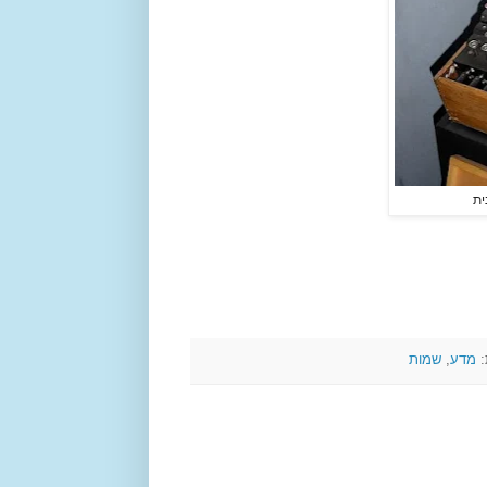
ית
:
מדע
,
שמות