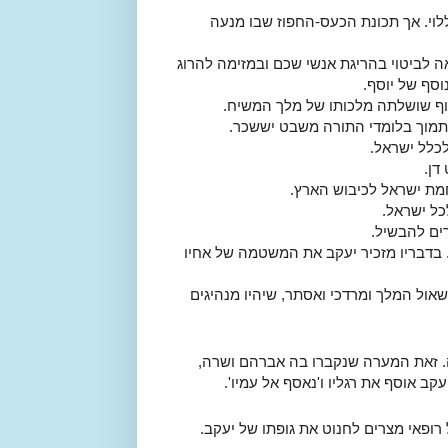
ללוי. אך תכונת הכעס-החפוז שבו מנעה
ה לביטוי בהריגת אנשי שכם ובמזימה להרוג
וסף של יוסף.
סוף שושלתה מלכותו של מלך המשיח.
 יתמוך בלומדי התורה משבט יששכר.
לכלל ישראל.
דן.
לחמת ישראל לכיבוש הארץ.
כל ישראל.
ים להבשיל.
. בדבריו מזכיר יעקב את המשטמה של אחיו
שאול המלך ומרדכי ואסתר, שיהיו מנהיגים
לה. זאת המערה שנקברו בה אברהם ושרה,
ב אוסף את רגליו ו'נאסף אל עמיו'.
ל רופאי מצרים לחנוט את גופתו של יעקב.