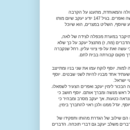
ולה והמאוחדת, מתענג על הקרבה
המחודשת לבנו היקר יוסף ולשני נכדיו שלא הכירם בקטנותם, מנשה ואפרים. בגיל 147 יודע יעקב שיום מותו
דע שיוסף, השליט במצרים, הוא שיוכל
להיקבר במערת מכפלה לצידה של לאה,
הדברים (מח, ז) מתנצל יעקב על כך שלא
עשה זאת על-פי ציווי עליון. רחל שנקברה
רך מקום קבורתה בבית לחם.
למות. יוסף לוקח עמו את שני בניו ומתייצב
שעתיד אחד מבניו להיות לשני שבטים. יוסף
י ישראל.
 הבכור לימין יעקב ואפרים הצעיר לשמאלו.
ל ראש מנשה ומברך אותם. יוסף חושב כי
נראה כטעות. אך יעקב מסרב ומבהיר כי
סף, יגדל ממנו ולכן ראוי להתברך בימין.
 הם שילוב של הגדרת מהותו ותפקידו של
הדברים משלב יעקב גם דברי תוכחה. הדברים