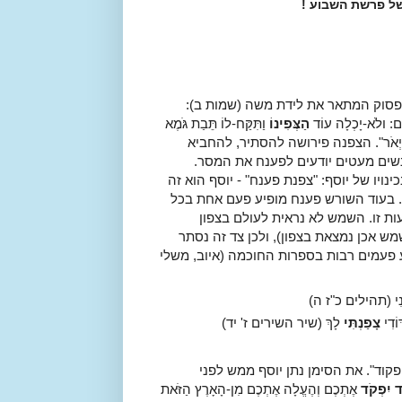
ל פרשת השבוע !
פסוק המתאר את לידת משה (שמות ב):
ים: ולֹא-יָכְלָה עוֹד
הַצְּפִינוֹ
וַתִּקַּח-לוֹ תֵּבַת גֹּמֶא
ַל-שְׂפַת הַיְאֹר". הצפנה פירושה להסתיר, להחביא
נשים מעטים יודעים לפענח את המסר.
ויו של יוסף: "צפנת פענח" - יוסף הוא זה
 בעוד השורש פענח מופיע פעם אחת בכל
עות זו. השמש לא נראית לעולם בצפון
מש אכן נמצאת בצפון), ולכן צד זה נסתר
 פעמים רבות בספרות החוכמה (איוב, משלי
ֹמְמֵנִי (תהילים כ"ז ה)
וֹדִי
צָפַנְתִּי
לָךְ (שיר השירים ז' יד)
קוד". את הסימן נתן יוסף ממש לפני
ד יִפְקֹד
אֶתְכֶם וְהֶעֱלָה אֶתְכֶם מִן-הָאָרֶץ הַזֹּאת