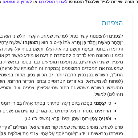
ר תורה ישירות לנייד שלכם? הצטרפו
לערוץ הטלגרם
או
לערוץ הווטצאפ
ש
הצפנות
לצפנים ולהצפנות קשר כפול לפרשת שמות. הקשר הלשוני הוא ב
"וַתַּהַר הָאִשָּׁה וַתֵּלֶד בֵּן וַתֵּרֶא אֹתוֹ כִּי-טוֹב הוּא
וַתִּצְפְּנֵהוּ
שְׁלשָׁה יְרָחִ
וַתַּחְמְרָה בַחֵמָר וּבַזָּפֶת וַתָּשֶׂם בָּהּ אֶת-הַיֶּלֶד וַתָּשֶׂם בַּסּוּף ע
ובימינו הכוונה היא לדרכים להסתרת הודעה או מידע כאשר רק א
מעניין, ששני השורשים, צפן ופענח מופיעים כבר בספר בראשית בכינ
שמפענח את המסרים המוצפנים (במקרה זה חלומותיו של פרעה).
התנ"ך, השורש צפן נפוץ הרבה יותר. גם הכיוון צפון, מקורו במשמ
(לפחות לא מישראל. באיזורים הטרופיים ובחצי הכדור הדרומי, הש
מהשמש. השורש משמש גם בתור שם: אליצפן, צפניה ועוד. ומופיע
תהילים) למשל:
כִּי
יִצְפְּנֵנִי
בְּסֻכֹּה בְּיוֹם רָעָה יַסְתִּירֵנִי בְּסֵתֶר אָהֳלוֹ בְּצוּר יְרו
הַדּוּדָאִים נָתְנוּ-רֵיחַ וְעַל-פְּתָחֵינוּ כָּל-מְגָדִים חֲדָשִׁים גַּם-יְשָׁנִים דּ
צֹפְנֶיהָ צָפַן
-רוּחַ וְשֶׁמֶן יְמִינוֹ יִקְרָא (משלי כ"ז טז)
פרט לשורש, מופיע בפרשת שמות קוד מפורש ואלו המילים "פקד יפ
פטירתו (בראשית נ' יד): "וַיֹּאמֶר יוֹסֵף אֶל-אֶחָיו אָנֹכִי מֵת וֵאלֹקים
פָּקֹ