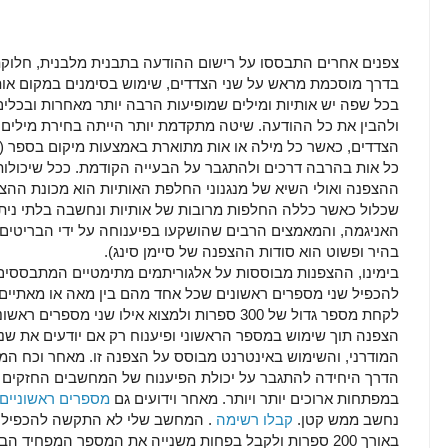
צפנים אחרים התבססו על רישום ההודעה בתבנית מלבנית, חלוקת
בדרך מוסכמת מראש על שני הצדדים, שימוש בסימנים במקום אותיו
בכל שפה יש אותיות ומילים שמופיעות הרבה יותר מאחרות ובכלים
ולהבין את כל ההודעה. שיטה מתקדמת יותר הייתה בחירת מילים 
הצדדים, כאשר כל מילה או אות מתוארת באמצעות מיקום בספר (עמ
כל אות בהרבה דרכים ולהתגבר על הבעייה הקודמת. ככל שיכולות 
ההצפנה ואולי השיא של מנגנוני החלפת האותיות הוא מכונת ההצפ
שכלול כאשר כללה החלפות מרובות של אותיות ונחשבה בלתי ניתנת
האניגמה, והמאמצים הרבים שהושקעו בפיענוחה על ידי הבריטים 
בהיר ופשוט הוא סודות ההצפנה של סיימן סינג).
בימינו, ההצפנות מבוססות על אלגוריתמים מתימטיים המתבססים 
להכפיל שני מספרים ראשונים שכל אחד מהם בין מאה או מאתיים 
לקחת מספר גדול של 300 ספרות ולמצוא אילו שני מ
הצפנה תוך שימוש במספר הראשוני ופיענוח רק אם יודעים את שנ
המודרני, והשימוש באינטרנט מבוסס על הצפנה זו. מאחר וכח המח
הדרך היחידה להתגבר על יכולת הפיענוח של המחשבים החזקים
במפתחות ארוכים יותר ויותר. מאחר וידועים גם
מספרים ראשוניים עם 12 מיליון
נחשב ממש קטן.
קבלו רשימה
. המחשב שלי לא התקשה להכפיל א
באורך 200 ספרות ולקבל בפחות משנייה את המספר המפחיד הבא