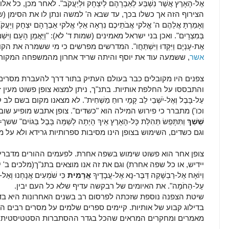
אֶל-הָאָרֶץ אֲשֶׁר נִשְׁבַּע לְאַבְרָהָם לְיִצְחָק וּלְיַעֲקֹב". לאחר מכ
הצירוף הזה אך כשלו בכך, עד שבא ה' למשה ונתן לו את הסימן (שמות ג' טז): 
וְאָמַרְתָּ אֲלֵהֶם ה' אֱלֹקי אֲבֹתֵיכֶם נִרְאָה אֵלַי אֱלֹקי אַבְרָהָם יִצְחָק וְיַעֲ
בְּמִצְרָיִם". ואכן בני ישראל מאמינים (שמות ד' לא): "וַיַּאֲמֵן הָעָם וַיִּשְׁמְע
אֶת-עָנְיָם וַיִּקְּדוּ וַיִּשְׁתַּחֲו". המדרשים מפרשים כי מי ששמרה
אשר
, ששמעה עוד את יוסף והיתה שריד אחרון מהמשפחה המקורי
צפנים היו מקובלים כבר בעולם העתיק בתור דרך להעברת מסרים. 
והתבססו על החלפת אותיות. בתנ"ך, ניתן למצוא צופן פשוט מעין זה (ירמי
עַל-בָּבֶל וְאֶל-יֹשְׁבֵי לֵב קָמָי רוּחַ מַשְׁחִית". לא מצאנו מקום 
וכו') מתברר כי פירוש המילה הוא "כשדים". צופן אתבש מופיע שוב באו
שֵׁשַׁךְ
וַתִּתָּפֵשׂ תְּהִלַּת כָּל-הָאָרֶץ אֵיךְ הָיְתָה לְשַׁמָּה בָּבֶל בּ
וגם כשדים, השימוש בצופן הינו מסיבות ספרותיות גרידא ולא על
צופן אחר הוא פשוט שימוש בשפה אחרת. לפעמים ההורים מדברים א
יידיש, או כל שפה אחרת) וגם את זה אנו מוצאים בתנ"ך(מלכים ב' י"ח כו): "וַיֹּ
וְיוֹאָח אֶל-רַבְשָׁקֵה דַּבֶּר-נָא אֶל-עֲבָדֶיךָ
אֲרָמִית
כִּי שֹׁמְעִים אֲנָחְנוּ וְאַל-ת
עַל-הַחֹמָה". את האיומים של רבקשה עדיף שלא כל העם יבין.
שיטת הצפנה נוספת שזכתה לפרסום רב בשנים האחרונות היא בדי
בדילוג קבוע של אותיות. קיימים ספרים שלמים על מסרים רבים 
מאמרים ומחקרים המראים שהכל בגדר ההסתברות הסטטיסטית.