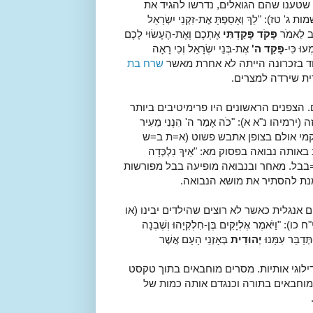
ן, כל אלו שטענו שהם הגואלים, נדרשו להגיד את
"לֵךְ וְאָסַפְתָּ אֶת-זִקְנֵי יִשְׂרָאֵל
קֹב לֵאמֹר
פָּקֹד פָּקַדְתִּי
אֶתְכֶם וְאֶת-הֶעָשׂוּי לָכֶם
וּ כִּי-
פָקַד ה'
אֶת-בְּנֵי יִשְׂרָאֵל וְכִי רָאָה
 את הקוד בזכרונה הייתה לא אחרת מאשר
שרח בת
ת שירדה למצרים.
הצפנים הראשונים היו פרימיטיבים ביותר
הו נ"א א): "כֹּה אָמַר ה' הִנְנִי מֵעִיר
בשם לב קמי אולם בצופן אתבש פשוט (א=ת ב=ש
תה נבואה בפסוק מא: "אֵיךְ נִלְכְּדָה
ַגּוֹיִם" ששך=בבל. מאחר ובנבואה מופיעה בבל מפורשות
 מנת להסתיר את מושא הנבואה.
נגלית כאשר לא רוצים שהילדים יבינו (או
אמֶר אֶלְיָקִים בֶּן-חִלְקִיָּהוּ וְשֶׁבְנָה
ְּדַבֵּר עִמָּנוּ
יְהוּדִית
בְּאָזְנֵי הָעָם אֲשֶׁר
לוגי אותיות. מסרים מוחבאים בתוך טקסט
המוחבאים בתורה וכנגדם אותה כמות של