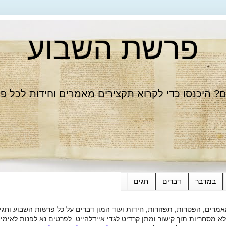
פרשת השבוע
 היכנסו כדי לקרוא תקצירים מאמרים וחידות לכל פ
במדבר
דברים
חגים
רים, הפטרות, תפזורות, חידות ועוד המון דברים על כל פרשות השבוע וחגי
ות תוך קישור ומתן קרדיט לגדי איידלהייט. לפרטים נא לפנות לאימייל dieide@yahoo.com