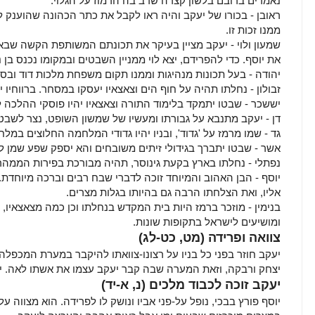
נאמרים ברובם בלשון קצרה שרב בה הרמוז על הגלוי.
ראובן - בכורו של יעקב והיה ראו לקבל את כתר הכהונה שהוענק 
ממנו זכות זו.
שמעון ולוי - יעקב מציין בעיקר את תכונתם המשותפת הקשה שבא
את יוסף. כדי להפרידם, יצא לוי ממניין השבטים ובמקומו נכנס בן נ
יהודה - בעל תכונות מנהיגות וממנו תקום משפחת מלכות דוד וב
זבולון - נחלתו תהיה על חוף הים וצאצאיו יעסקו במסחר. ברווחיו
יששכר - שבטו יתמקד בלימוד התורה וצאצאיו יהיו פוסקי ההלכה 
דן - יעקב מתנבא על גבורתו ומעשיו של שמשון השופט, נצר לשבט 
גד - שמו מרמז על 'גדוד', ובניו יהיו גדודי המלחמה החלוצים במ
אשר - שבטו יתברך בגידולי זיתים משובחים והא יספק שפע שמן ל
נפתלי - נחלתו בארץ בקעת גינוסר, תהיה מבורכת בפירות הממהר
יוסף - הבן האהוב והמיוחד זוכה לדברי שבח רבים וברכה מיוחדת
אליו, ואת הצלחתו הרבה גם בהיותו בגלות מצרים.
בנימין - מוזכר ברמז היות בית המקדש בנחלתו וכן כמה מצאצאיו, 
ומושיעים לישראל בתקופות שונות.
צוואה ופרידה
(מט, כט-לג)
יעקב חוזר בפני כל בניו על רצונו-צוואתו להיקבר במערת המכפ
יצחק ורבקה, וזאת המערה שבה קבר יעקב עצמו את אשתו לאה. יעק
יעקב זוכה לכבוד מלכים
(נ, א-יד)
יוסף פורץ בבכי, נופל על-פני אביו ונושק לו לפרידה. הוא מצווה ע