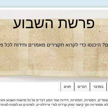
פרשת השבוע
 היכנסו כדי לקרוא תקצירים מאמרים וחידות לכל פ
במדבר
דברים
חגים
רים, הפטרות, תפזורות, חידות ועוד המון דברים על כל פרשות השבוע וחגי
ות תוך קישור ומתן קרדיט לגדי איידלהייט. לפרטים נא לפנות לאימייל dieide@yahoo.com