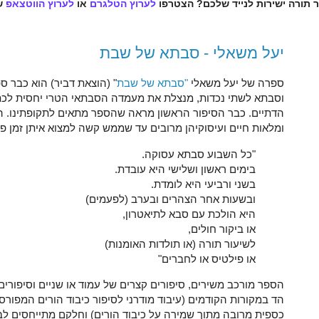
ר תורה ישירות לנייד שלכם? הצטרפו
לערוץ הטלגרם
או
לערוץ הווטצאפ
ש
יעל משאלי - סבתא של שבת
ספרה של יעל משאלי
"סבתא של שבת
" (הוצאת דביר) הוא כבר 
וסבתא לשתי נכדות, מנצלת את מעמדה הסבתאי הטרי יחסית לכת
הדתיים. כבר הסיפור הראשון מראה שהספר מתאים לתקופתינו. הסב
ומלאות חיים ועיסוקיהן מרובים עד שממש קשה למצוא איתן זמן פנ
"כל השבוע סבתא עסוקה.
בימים ראשון ושלישי היא עובדת.
בשני ורביעי היא לומדת.
ובשעות אחר הצהרים ובערב (לפעמים)
היא הולכת עם סבא לתיאטרון,
או ביקור חולים,
לשיעור תורה (או תולדות האומנות)
או פילטיס או לחברים"
הספר מורכב משירים, סיפורים קצרים של עמוד או שניים וסיפורים
הד במקורות הקודמים (עיבוד מודרני לסיפור כיבוד הורים המפורס
כספית מרובה מתוך שמירה על כיבוד הורים) וחלקם מתייחסים לבע