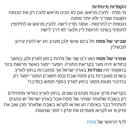
הקפדות מיוחדות
מי מלח - להכין מראש, אם לא הכינו מראש להכין רק את הכמות
הקטנה שצריך ולא יותר ממנה
הוספת יין לחרוסת - אסור מדין לישה. להכין מראש או לחילופין
להוסיף בשינוי חרוסת ליין ולנער לא דרך לישה
שביעי של פסח
חל ביום שישי ולכן מערב חג יש להכין עירוב
תבשילין
שמיני של פסח
הוא יו"ט שני של גלויות בחוץ לארץ ולכן במשך
כחודש יהיה פער בקריאת התורה. הפער ייסגר כאשר פרשות בהר
בחוקותי יהיו
נפרדות
בארץ ישראל אך מחוברות בחוץ לארץ.
בשנים מעוברות בהן פסח שבת (כמו תשע"ו) הפער ייסגר רק
בחיבור מטות-מסעי בחוץ לארץ בסוף חומש במדבר!
בקריאת פרקי אבות מנהגים שונים. בחוץ לארץ בוודאי מתחילים
רק בשבת שלאחר שמיני של פסח אבל בארץ ישראל יש נוהגים
להתחיל כבר באיסרו חג ואז או לקרוא בשבת שלאחר מכן שוב את
פרק א' או לקרוא פעמיים את פרק ו' לפני שבועות.
לדף הראשי של
פסח