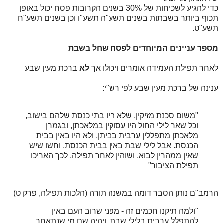
כדי להגיע לשכיחות של 30% בשנים הקרובות פסח יכול באופן
תכוף ביותר בשבתות בשנים תשע"ה תשע"ו וכן בשנים תשע"ח
תשע"ט.
מספר עניינים המיוחדים לפסח שחל בשבת
לאחר תפילת העמידה אומרים ויכולו אך
לא
ברכת מעין שבע
ענינה של ברכת מעין שבע לפי רש"י:
"משום סכנת מזיקין, שלא היו בתי כנסת שלהם בישוב,
וכל שאר לילי החול היו עסוקין במלאכתן, ובגמרן
מלאכתן מתפללין ערבית בביתן, ולא היו באין בבית
הכנסת. אבל לילי שבת באין בבית הכנסת, וחשו שיש
שאין ממהרין לבוא, ושוהין לאחר תפילה, לכך האריכו
תפילת הציבור"
הרמב"ם נותן הסבר דומה במשנה תורה (הלכות תפילה, פרק ט)
"ולמה תיקנו חכמים זה - מפני שרוב העם באין
להתפלל ערבית בלילי שבת, ויהיה שם מי שנתאחר