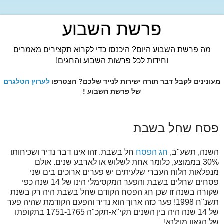
פרשת השבוע
מה פרשת השבוע היום? היכנסו כדי לקרוא תקצירים מאמרים
וחידות לכל פרשות השבוע והחגים!
מעונינים לקבל דבר תורה ישירות לנייד שלכם? הצטרפו
לערוץ הטלגרם
של פרשת השבוע !
פסח שחל בשבת
השנה, תשע"ב,
חג הפסח
חל בשבת. זהו אינו דבר נדיר ושכיחותו
30% בממוצע, כלומר אחת לשלוש או לארבע שנים. אולם
מנפלאות הלוח העברי שלעיתים יש פערים ארוכים בים שני
פסחים שחלים בשבת והפער המקסימלי הינו של 14 שנה כפי
שקורה בשנה זו שכן חג הפסח הקודם שחל בשבת היה רק בשנת
תשנ"ח 1998! פער כזה ארוך הוא נדיר והפעם הקודמת שהיה פער
של 14 שנה היה בין השנים תקי"א-תקכ"ה 1751-1765 בתקופתו
של הגאון מוילנא!