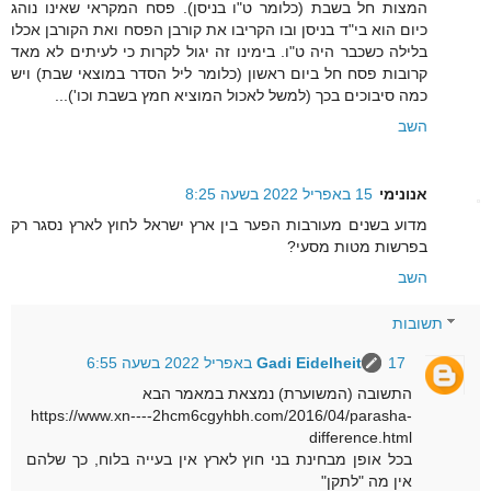
המצות חל בשבת (כלומר ט"ו בניסן). פסח המקראי שאינו נוהג
כיום הוא בי"ד בניסן ובו הקריבו את קורבן הפסח ואת הקורבן אכלו
בלילה כשכבר היה ט"ו. בימינו זה יגול לקרות כי לעיתים לא מאד
קרובות פסח חל ביום ראשון (כלומר ליל הסדר במוצאי שבת) ויש
כמה סיבוכים בכך (למשל לאכול המוציא חמץ בשבת וכו')...
השב
אנונימי
15 באפריל 2022 בשעה 8:25
מדוע בשנים מעורבות הפער בין ארץ ישראל לחוץ לארץ נסגר רק
בפרשות מטות מסעי?
השב
תשובות
17 באפריל 2022 בשעה 6:55
Gadi Eidelheit
התשובה (המשוערת) נמצאת במאמר הבא
https://www.xn----2hcm6cgyhbh.com/2016/04/parasha-
difference.html
בכל אופן מבחינת בני חוץ לארץ אין בעייה בלוח, כך שלהם
אין מה "לתקן"