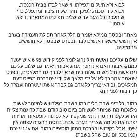
לבוא ולא השלים תפילתו; ויישאר לבדו בבית הכנסת,
ויבוא לידי סכנה. לפיכך חוזר שליח ציבור ומתפלל, כדי
שיתעכבו כל העם עד שישלים תפילתו המתאחר, וייצא
עימהן."
מאחר ובפסח ממילא אומרים הלל לאחר תפילת העמידה בערב
אין חשש שישארו אנשים לבד, ובפרט שבפסח לא חוששים
מהמזיקים.
שלום עליכם ואשת חיל
נהוג לומר לפני קידוש ואיש איש יעשה
כמנהג אבותיו ואם אינו זוכר מנהג אבותיו יאמר גם שלום עליכם
וגם אשת חיל משום שלום בית שראוי לברך גם המלאכים, ובפרט
שנאמר אחר כך לא על ידי מלאך ועל ידי שמברכם מפייס דעת
המלאכים, ובודאי צריך כל אדם גם לברך אשתו שטרחה ועמלה כל
כך רבות לפני החג
כמובן כל דיני שבת חלים כמו בשבת רגילה ויש להיזהר לעשות
מלאכות מה שמותר לעשותם ביום טוב קודם שבת כדוגמת צליית
הזרוע לקערת הסדר, ומי שמקפיד לא לפתוח קופסאות ואריזות
יפתח את כל מה שצריך בערב שבת. בנוסח ההגדה עצמה אין
שינוי, אבל בקידוש ובברכת המזון מוסיפים כמובן את עניני שבת
(כמו בכל יום טוב שחל בשבת).