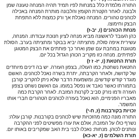
התורה מלמדת כלל במנחות לפיו תמיד תהיה המנחה טעונה שמן
ולבונה. לאחר הקטרת הקומץ והלבונה מותרת המנחה באכילה
לכוהנים טהורים. המנחה נאכלת אך ורק כמצות ללא התפחת
הבצק וחימוצו.
מנחת הכוהנים (ו, יב-ז)
כהן העובד לראשונה מביא מנחה לציון חנוכת עבודתו. המנחה,
עשירית איפה סולת, מחציתה יביא בבוקר ומחציתה בערב. הסולת
מטוגנת במחבת עם שמן ואחר כך פותתים את הבצק המטוגן
לפתיתים. מנחה כזו מקריב הכוהן הגדול בכל יום.
תורת החטאת (ו, יז- ז ז)
החטאת נשחטת, כמו העולה, בצפון העזרה. יש בה דינים מיוחדים
של קדושה, ולאחר הקרבתה, יתרת בשרה נאכל לכוהנים. האשם
מוגדר קודש קודשים, ומשמעות הדבר שלא ניתן להקריב קורבן
בתמורתו כאשר נאבד או נפסל במומו. גם האשם נשחט בצפון
העזרה ודמו נזרק סביב לקרנות המזבח. לאחר הקרבת כמה
מאבריו הפנימיים, הוא נאכל בעזרה לכוהנים הטהורים חברי אותו
המשמר.
זכויות בקורבנות (ז, ח-י)
התורה מונה כמה מהזכויות שיש לכוהנים בקורבנות. קורבן עולה:
נשרף כולו על המזבח, אולם את עורו מפשיטים לפני ההקרבה
ונותנים לכוהן. מנחות: נאכלו לבני בית האב שמקריבים באותו יום.
תורת השלמים (ז, יא-כא)