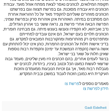
תקופת המילואים, לכוהנים נאסר לצאת מפתח אוהל מועד. עבודת
הכוהנים היא עבודה מסוכנת. גם בפרשת תצווה וגם בפרשתנו
הכוהנים מוזהרים שעליהם להקפיד מאד על כל ההוראות אחרת
הם מסתכנים במיתה. האזהרות אינן אזהרות סרק ובפרשת שמיני,
הפרשה הבאה אחרי פרשת צו, נראה ששני בני אהרון הגדולים,
נדב ואביהוא, לא הקפידו ונענשו בעונש מיתה. גם מבחינה חומרית,
הכוהנים תלויים בעם ישראל, הם אינם עובדים למחייתם
ומתפרנסים רק מהתרומות ומהקורבנות המובאים למקדש. גם
בדיני אישות חלות על הכוהנים החמרות, כוהן אינו יכול להתחתן עם
אשה גרושה (הקפדה הנמשכת עד ימינו) והקפדות רבות נוספות
שאינן חלות על שאר בני ישראל.
בניגוד לעמים אחרים, בהם הכהנים היו מעין שליטים, מעמד גבוה
שרשאי לעשות כמעט הכל וכטוב בעיניו, ביהדות, לכהנים יש
מגבלות רבות מאד, אך גם זכויות הנובעות ממעמדם והזכות
העיקרית היא כמובן הזכות לעבוד במשכן ובבית המקדש.
מאמרים נוספים ל
פרשת צו
חידון לפרשת צו
Gadi Eidelheit