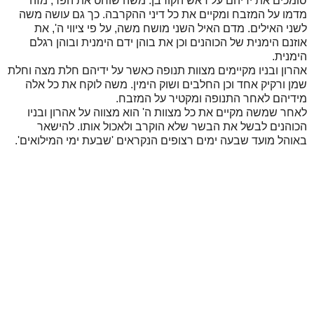
סומכים את ידיהם על ראש הקורבן. משה שוחט את הפר, מזה
מדמו על המזבח ומקיים את כל דיני ההקרבה. כך גם עושה משה
לשני האילים. מדם האיל השני מושח משה, על פי ציווי ה', את
אוזנם הימנית של הכוהנים וכן את בוהן ידם הימנית ובוהן רגלם
הימנית.
אהרון ובניו מקיימים מצוות תנופה כאשר על ידיהם חלת מצה וחלת
שמן ורקיק אחד וכן החלבים ושוק הימין. משה לוקח את כל אלה
מידיהם לאחר התנופה ומקטיר על המזבח.
לאחר שמשה מקיים את כל מצוות ה' הוא מצווה על אהרון ובניו
הכוהנים לבשל את הבשר שלא הוקרב ולאכול אותו. להישאר
באוהל מועד שבעה ימים רצופים הנקראים 'שבעת ימי המילואים'.