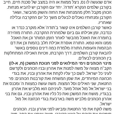
אדם שנעשה לו נס, ניצל ממוות או היה במצב של סכנת חיים, חייב
בקורבן שלמים הנקרא 'תודה'. יחד עם הקורבן יש להביא מנחות.
הכוהן מקבל חלק מהמנחות ואת החזה והשוק מהבשר, ושאר
הקורבן ומנחותיו נאכלים לבעלים משך כל יום ההקרבה ובלילה
שאחריו.
כאשר קורבן השלמים אינו קשור ב'תודה' אלא מוקרב כנדר או
כנדבה, זמן אכילתו גם ביום שלמחרת ההקרבה. התורה מזהירה
בחומרה את האוכל מהבשר לאחר הזמן המותר וכן את האוכל
ממנו והוא טמא. התורה אוסרת אכילת חלב בהמות וכן את דם
הבהמות והעופות.התורה מלמדת כמה דינים נוספים באשר
להבאת קורבן השלמים, דרך הקרבתו, וזכויות האכילה המתחלקות
בין הכוהנים לבעלים.
מינוי הכוהנים וימי המילואים לפני חנוכת המשכן (ח, א-לו)
הקב"ה מצווה על משה למנות את אהרון ובניו הכוהנים ולקדשם
לעיני כל ישראל. לשם כך עליו לקחת את אהרון ובניו, את בגדי
הכהונה המיוחדים, את שמן המשחה ואת קורבנות הכוהנים: פר
החטאת, שני האילים וסל המצות. משה עושה כמצוות ה' ומכנס את
בני ישראל אל מול אוהל מועד. לעיניהם הוא מלביש את אהרון
בבגדיו, מושח את המשכן ואת כל כליו ואת אהרון ובניו. גם את בני
אהרון הכוהנים מלביש משה בארבעת בגדי הכהונה אל מול
ישראל.
משה לוקח את פר החטאת ומביאו לפני אהרון ובניו. הכוהנים