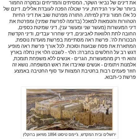
את דינים של נביאי השקר, המסיתים והמדיחים ובמקרה החמור
ביותר של עיר הנידחת, עיר שכולה הפכה לעובדת אלילים. דינם של
כל אלו חמור ונידון למיתה. התורה מפרטת שוב את דיני החיות
הטהורות והטמאות למאכל (בדומה לפרשת שמיני) ומפרטת את
דיני המעשרות (מעשר שני ומעשר עני), דיני שמיטת כספים,
החובה לתת הלוואות לאביונים, דיני שחרור עבדים, ודיני הקדשת
הבכורות לה'. פרשת ראה מסתיימת בפרשת מועדות נוספת,
המתארת את פסח שבועות וסוכות. לכל אורך פרשת ראה מופיע
דגש רב על החלשים בחברה: הלוי - לשבט הלוי אין נחלה בארץ
והוא חי רק מהמעשרות, הגרים - אנשים ללא משפחת תומכת,
אלמנות ויתומים - אנשים שאיבדו את ראש המשפחה. נושא זה
חוזר פעמים רבות בחטיבת המצוות עד סוף החטיבה באמצע
פרשת כי-תבוא.
ירושלים ובית המקדש, ג'יימס טיסוט 1894 מוזיאון ברוקלין