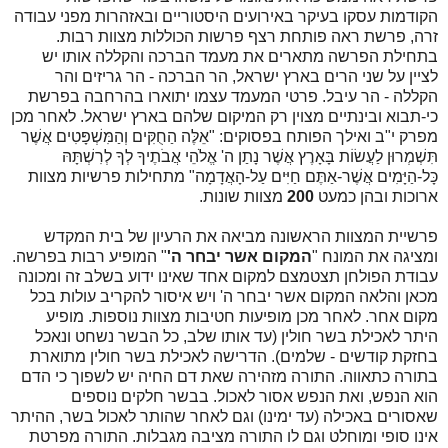
הקודמות עסקו בעיקר באירועים היסטוריים ובאזהרות מפני עבודה
זרה, פרשת ראה פותחת רצף פרשות הכוללות מצוות רבות.
בתחילת הפרשה מתארים את מעמד הברכה והקללה אותו יש
לציין על שני הרים בארץ ישראל, הר הברכה - הר גריזים והר
הקללה - הר עיבל. פרטי המעמד עצמו יתוארו בהרחבה בפרשת
כי-תבוא ובינתיים מצוין רק המיקום שלהם בארץ ישראל. לאחר מכן
מפרק י"ב ואילך הפותח בפסוקים: "אֵלֶּה הַחֻקִּים וְהַמִּשְׁפָּטִים אֲשֶׁר
תִּשְׁמְרוּן לַעֲשׂוֹת בָּאָרֶץ אֲשֶׁר נָתַן ה' אֱלֹהֵי אֲבֹתֶיךָ לְךָ לְרִשְׁתָּהּ
כָּל-הַיָּמִים אֲשֶׁר-אַתֶּם חַיִּים עַל-הָאֲדָמָה" מתחילות פרשיות מצוות
ארוכות ובהן כמעט
200
מצוות שונות.
פרשיית המצוות הראשונה מביאה את הרעיון של בית המקדש
ומציגה את המונח "
המקום אשר יבחר ה'
" המופיע רבות בפרשה.
עבודת הפולחן תצטמצם למקום אחד שאינו ידוע בשלב זה ומכונה
מכאן והלאה המקום אשר יבחר ה' ויש איסור להקריב עולות בכל
מקום אחר. לאחר מכן מופיעות חטיבות מצוות נוספות. מופיע
היתר לאכילת בשר חולין (עד אותו שלב, כל הבשר נשחט ונאכל
בחזקת קודשים - שלמים). הדרישה לאכילת בשר חולין מתוארת
בתורה כתאווה. התורה מזהירה שאת דם החיה יש לשפוך כי הדם
הוא הנפש, ואת הנפש אסור לאכול. בבשר חלקים נוספים
שאסורים באכילה (עד ימינו) וגם לאחר שהותר לאכול בשר, ההיתר
אינו סופי ומוחלט וגם לו התורה מציבה מגבלות. התורה מפרטת