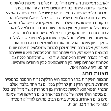
לארבע ממלכות. השתיים הרלוונטיות אלינו הן מלכות סלאוקוס
הראשון שרובה הייתה בסוריה ומשם מזרחה עד הודו בערך
ומלכות תלמי שהייתה במצרים. ארץ ישראל כרגיל הייתה באמצע
והייתה נתונה למלחמות שליטה בין שני מלכים אלו ושושולתיהם.
בתקופת החשמונאים השלטון היה סלואקי ובעם ישראל החל גל
עצום של התייוונות, אימוץ מנהגי היוונים ותרבותם ולא עלינו גם
עבודה זרה בבית המקדש, בידי מנלאוס שהתמנה לכוהן גדול.
אנטיוכוס היה השליט הסלואקי ובאותו זמן לא היה קשור לשליט
שמלך ביוון עצמה. אבל התיאור הרלוונטי אינו בהכרח תיאור
גיאוגרפי, אלא תרבותי/דתי ולכן למרות שהסלואקים אינם יוונים
במוצאם הגיאוגרפי, הרי שהתרבות ההלניסטית היא זו ששרתה
בארץ וכנגדה הייתה המלחמה. עוד נציין שהמלחמה כללה גם
מלחמת אזרחים קשה בין החשמונאים לבין היהודים שהתייונו.
ההיסטוריה עצובה מאד.
מצוות החג
המצווה העיקרית בחג החנוכה היא הדלקת נרות החנוכה בחנוכייה
מיוחדת. מעיקר הדין ניתן להדליק בכל יום נר אחד בלבד, אולם
המנהג הנפוץ הוא לעשות כמהדרין מן המהדרין אשר מדליקים בכל
יום מספר הולך ועלה של נרות מנר אחד ביום הראשון ועד שמונה
ימים ביום האחרון. בנוסף, בתים רבים נוהגים להדליק חנוכייה
עבור כל אחד מבני הבית.