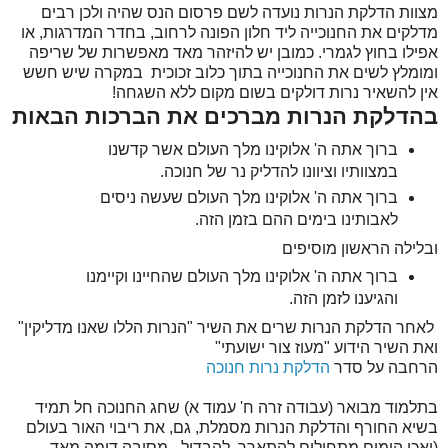
מצוות הדלקת הנרות נועדה לשם פרסום הנס שהיה ולכן רבים
מדלקים את החנוכייה ליד חלון הפונה לרחוב, בחדר המדרגות, או
אפילו בחוץ לגמרי. כמובן יש להיזהר מאד מאפשרות של שריפה
ומומלץ לשים את החנוכייה בתוך כלוב זכוכית במקרה שיש חשש
אין להשאיר נרות דולקים בשום מקום ללא השגחה!
בהדלקת הנרות מברכים את הברכות הבאות
ברוך אתה ה' אלוקינו מלך העולם אשר קדשנו
במצוותיו וציוונו להדליק נר של חנוכה.
ברוך אתה ה' אלוקינו מלך העולם שעשה ניסים
לאבותינו בימים ההם בזמן הזה.
ובלילה הראשון מוסיפים
ברוך אתה ה' אלוקינו מלך העולם שהחיינו וקיימנו
והגיענו לזמן הזה.
לאחר הדלקת הנרות שרים את השיר "הנרות הללו שאנו מדליקין"
ואת השיר הידוע "מעוז צור ישועתי"
הרחבה על סדר
הדלקת נרות חנוכה
בתלמוד מבואר (עבודה זרה ח' עמוד א) שחג החנוכה חל תמיד
בשיא החורף והדלקת הנרות מסמלת, גם, את ריבוי האור בעולם
(ואכן הימים מתחילים להתארך. להבדיל - מסיבה דומה מאד