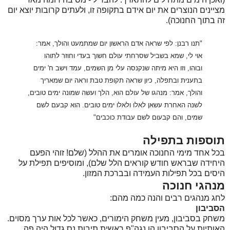
מציינים הנוצרים את יום אידם בתקופה זו, ולעתים קרובות יוצא יום
זה בתוך החנוכה).
"תנו רבנן: לפי שראה אדם הראשון יום שמתמעט והולך, אמר:
אוי לי, שמא בשביל שסרחתי עולם חשוך בעדי וחוזר לתוהו
ובוהו, וזו היא מיתה שנקנסה עלי מן השמים, עמד וישב ח' ימים
בתענית ובתפלה, כיון שראה תקופת טבת וראה יום שמאריך
והולך, אמר: מנהגו של עולם הוא, הלך ועשה שמונה ימים טובים,
לשנה האחרת עשאן לאלו ולאלו ימים טובים. הוא קבעם לשם
שמים, והם קבעום לשם עבודת כוכבים"
תוספות בתפילה
בכל אחד מימי החנוכה אומרים את ההלל (שלם! זוהי הפעם
היחידה שבראש חודש קוראים הלל שלם), ומוסיפים תפילת על
היסים בכל תפילות העמידה ובברכת המזון.
מנהגי חנוכה
לחג מנהגים רבים והנה כמה מהם:
הסביבון
משחק בסביבון, מעין משחק הימורים, כאשר לכל אות ערך מסוים.
האותיות על הסביבון הן נגה"פ ראשית תיבות נס גדול היה פה.