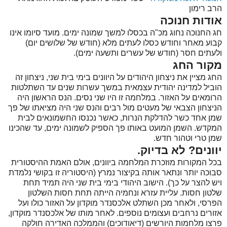
הרב רימון
אודות חנוכה
חג החנוכה נחוג מכ"ה בכסלו למשך שמונה ימים. מועד סיומו אינו
קבוע מאחר וחודש כסלו לעתים מלא (חודש של שלושים יום)
ולעתים חסר (חודש של עשרים ותשעה ימים).
מקור החג
החג מציין את ניצחון היהודים על היוונים בימי בית שני, ניצחון זה
הוביל למדינה יהודית עצמאית במשך עשרות שנים עד השתלטות
הרומאים על האזור. במלחמה זו היו שני נסים. הנס הראשון היה
הניצחון הצבאי של מעטים מול רבים והנס שני היה מציאתו של פך
שמן אחד כשר להדלקת הנרות, כאשר נכנסו החשמונאים לבית
המקדש. השמן המועט באותו פך הספיק לשמונה ימים, עד שהכינו
שמן טרי וטהור חדש.
יוונים? לא בדיוק.
בכל המקורות מוזכרת המלחמה ביוונים, אולם האמת ההיסטורית
סבוכה יותר ונתאר אותה בקיצור נמרץ (היסטוריה זו בקושי נלמדת
ויש להצר על כך). הישוב היהודי בימי בית שני היה תמיד תחת
שלטון חסות. עליית עזרא ונחמיה הייתה תחת חסות השלטון
הפרסי, ולאחר מכן השתלט אלכסנדר מוקדון על האזור כולו ועל
אזורים נרחבים ועצומים נוספים. לאחר מותו של אלכסנדר מוקדון,
פרצו מלחמות היורשים (דיאודוכים) והממלכה האדירה חולקה