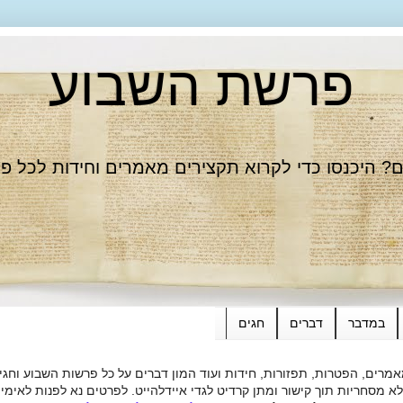
פרשת השבוע
 היכנסו כדי לקרוא תקצירים מאמרים וחידות לכל פ
במדבר
דברים
חגים
רים, הפטרות, תפזורות, חידות ועוד המון דברים על כל פרשות השבוע וחגי
ות תוך קישור ומתן קרדיט לגדי איידלהייט. לפרטים נא לפנות לאימייל dieide@yahoo.com