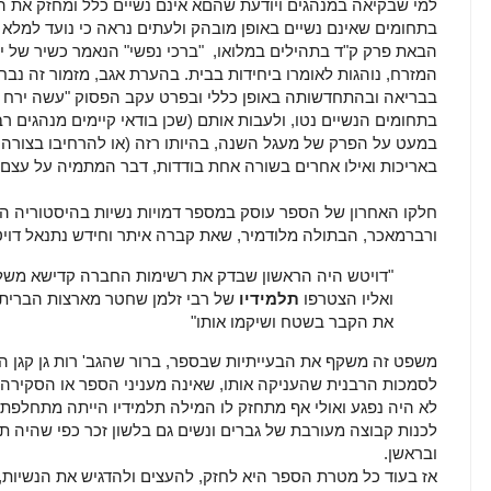
למי שבקיאה במנהגים ויודעת שהםא אינם נשיים כלל ומחזק את ה
בתחומים שאינם נשיים באופן מובהק ולעתים נראה כי נועד למלא
הבאת פרק ק"ד בתהילים במלואו, "ברכי נפשי" הנאמר כשיר של יו
המזרח, נוהגות לאומרו ביחידות בבית. בהערת אגב, מזמור זה נב
בבריאה ובהתחדשותה באופן כללי ובפרט עקב הפסוק "עשה ירח למ
בתחומים הנשיים נטו, ולעבות אותם (שכן בודאי קיימים מנהגים ר
במעט על הפרק של מעגל השנה, בהיותו רזה (או להרחיבו בצורה 
באריכות ואילו אחרים בשורה אחת בודדות, דבר המתמיה על עצם
חלקו האחרון של הספר עוסק במספר דמויות נשיות בהיסטוריה הי
ורברמאכר, הבתולה מלודמיר, שאת קברה איתר וחידש נתנאל דויטש
ואליו הצטרפו
תלמידיו
של רבי זלמן שחטר מארצות הברית
את הקבר בשטח ושיקמו אותו"
משפט זה משקף את הבעייתיות שבספר, ברור שהגב' רות גן קגן ה
לסמכות הרבנית שהעניקה אותו, שאינה מעניני הספר או הסקירה)
לא היה נפגע ואולי אף מתחזק לו המילה תלמידיו הייתה מתחלפת ב
לכנות קבוצה מעורבת של גברים ונשים גם בלשון זכר כפי שהיה ת
ובראשן.
אז בעוד כל מטרת הספר היא לחזק, להעצים ולהדגיש את הנשיות