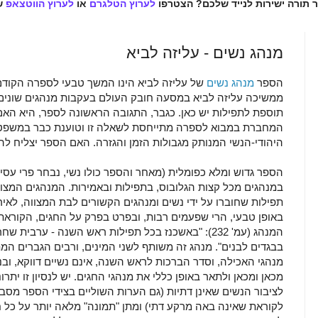
ר תורה ישירות לנייד שלכם? הצטרפו
לערוץ הטלגרם
או
לערוץ הווטצאפ
ש
מנהג נשים - עליזה לביא
הספר
מנהג נשים
של עליזה לביא הינו המשך טבעי לספרה הקודם,
ממשיכה עליזה לביא במסעה חובק העולם בעקבות מנהגים שונים 
תוספת לתפילות יש כאן. כגבר, התגובה הראשונה לספר, היא האם
המחברת במבוא לספרה מתייחסת לשאלה זו וטוענת כבר במשפט 
היהודי-הנשי המנותק מגבולות הזמן והגזרה. האם הספר יצליח לה
הספר גדוש ומלא כפומלית (מאחר והספר כולו נשי, נבחר פרי עסיסי 
במנהגים מכל קצות הגלובוס, בתפילות ובאמירות. המנהגים המצויי
תפילות שחוברו על ידי נשים ומנהגים הקשורים לבת המצווה, לאירו
באופן טבעי, הרי שפעמים רבות, ובפרט בפרק על החגים, הקוראת
המנהג (עמ' 232): "באשכנז בכל תפילות ראש השנה - ער
בבגדים לבנים". מנהג זה משותף לשני המינים, ורבים הגברים המ
מנהגי האכילה, וסדר הברכות לראש השנה, אינם נשיים דווקא, וב
מכאן ומכאן ולתאר באופן כללי את מנהגי החגים. יש לנסיון זו י
לציבור הנשים שאינן דתיות (גם הערות השוליים בצידי הספר מסב
לקוראת שאינה באה מרקע דתי) ומתן "תמונה" מלאה יותר על כל ח