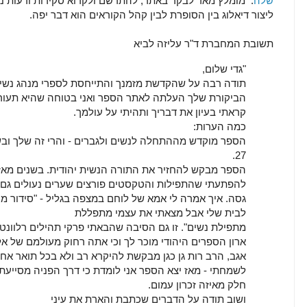
שלה
. מומלץ מאד לבקר באתר, להתרשם ולקרוא סקירות ודעות נ
ליצור דיאלוג בין הסופרת לבין קהל הקוראים הוא דבר יפה.
תשובת המחברת ד"ר עליזה לביא
"גדי שלום,
תודה רבה על שהקדשת מזמנך והתייחסת לספרי מנהג נשי
הביקורת שלך העלתה לאתר הספר ואני בטוחה שהיא תעורר 
קראתי בעיון את דבריך ותהיתי על עולמך.
כמה הערות:
הספר מוקדש מההתחלה לנשים ולגברים - והרי זה שלך ובשב
27.
הספר מבקש להחזיר את התורה הנשית יהודית. בשנים מאז
להפתעתי שהתפילות והטקסטים פורצים שערים נעולים גם
גסה. איך אמרה לי אמא של לוחם במצפה בגליל - "סידור מע
לבית שלי אבל מצאתי את עצמי מתפללת
מתפילת נשים". זו גם הסיבה שהבאתי פרקי תהילים רלוונטי
ארון הספרים היהודי מוכר לך וכי אתה רחוק מעולמם של אל
אגב, הרב רות גן כגן מבקשת להיקרא רב ולא בכל תואר אחר
לשמחתי - מאז יצא הספר אני לומדת כי דרך הפניה מסייעת
חלק מאיזה זכרון עמום.
ושוב תודה על הדברים שכתבת והארת את עיני