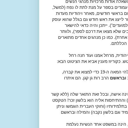
שאלה אודות מרכזיות מנהגי הנשים
 עמודים בספר על מנת לתת לו נפח (למשל,
ם בראשי חודשים, מאחר ויהודיות מעדות
חר לייצג את ראש חודש גם בגלל שהוא עוסק
ועדים"). ייתכן והיה כדאי להישאר
בים שלא מצאו את דרכם לספר), ולוותר
אחרת). כמו כן מנהגים אחדים מתוארים
 הכללתם.
הודית, מרחל אמנו ועוד חנה רחל
. כקוריוז מענין אביא את הציטוט הבא:
"דויטש היה הראשון שבדק את רשימות החברה קדישא משלהי המאה ה-19 כדי למצוא את קברה,
ובראשם
הרב רות גן קגן. הם איתרו
ינה אישה, ובכל זאת התואר שלה (ללא קשר
 וההתיחסות אליה הוא בלשון זכר! הטקסט
תלמידותיו (וחוקי העברית הוגמשו וניתן
מיד וגם בלשון נקבה) והמילה ובראשם
, הינה במשפט אחד הנשיות נעלמת