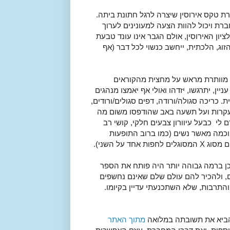
 טקס אירוסין שיצרה לרגל חתונת ביתה.
רת ויכול להוות הצעה למעונינים לערוך
יון האירוסין, אולם הגבר אינו עונד טבעת
זוג, הלכתית, ייחשב כנשוי לכל דבר (אף
ת מוותרת מראש על מחצית מהקוראים
ין, יתרגשו, יזדהו ואולי אף יאמצו מנהגים
. כריכה סגולה/ורודה, דפים סגולים/ורודים,
 עקרות ועל תשעה באב שהודפסו משום מה
לי כבעל עיוורון צבעים חלקי, קושי רב
ה וכמה מאשר נשים (כמו ברוב התופעות
 על השני).
תוכן ברמה גבוהה יותר היה פותח את הספר
ים, ולהכיר להם עולם שלם שאינם נחשפים
 והתרבות, שלא השתכנעתי עדיין בקיומו.
הביא את תשובתה במלואה
מתוך האתר