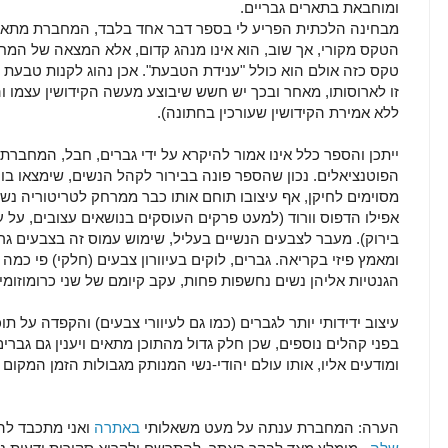
ומוחבאת בתארים גבריים.
מבחינה הלכתית הפריע לי בספר דבר אחד בלבד, המחברת מתארת
הטקס מקורי, אך שוב, הוא אינו מנהג קדום, אלא המצאה של המחב
טקס כזה אולם הוא כולל "ענידת הטבעת". אכן נהוג לקנות טבעת לצ
זו לארוסותו, מאחר ובכך יש חשש שיבוצע מעשה הקידושין עצמו וה
ללא אמירת הקידושין שעורכין בחתונה).
ייתכן והספר כלל אינו אמור להיקרא על ידי גברים, חבל, המחבר
הפוטנציאלים. נכון שהספר פונה בבירור לקהל הנשים, שימצאו בו עני
מסוימים לחיקן, אף עיצובו תוחם אותו כבר ממרחק לטריטוריה נשית
אפילו הדפוס וורוד (למעט פרקים העוסקים בנושאים עצובים, על
בירוק). מעבר לצבעים הנשיים בעליל, שימוש עמוס זה בצבעים גרם 
ומאמץ פיזי בקריאה. גברים, לוקים בעיוורון צבעים (חלקי) פי כמ
הגנטיות אליהן נשים נחשפות פחות, עקב קיומם של שני כרומוזומים מסוג X המסוגלים לחפות אחד
עיצוב ידידותי יותר לגברים (כמו גם לעיוורי צבעים) והקפדה על 
בפני קהלים נוספים, שכן חלק גדול מהתוכן מתאים ויענין גם גבר
ומודעים אליו, אותו עולם יהודי-נשי המנותק מגבולות הזמן המקום
הערה: המחברת ענתה על מעט משאלותי
באתרה
ואני מתכבד ל