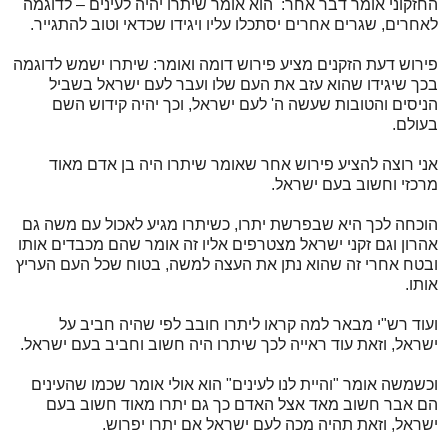
החזקוני אומר דבר אחר: הוא אומר שיתרו יהיה לעינים – לדוגמה
לאחרים, שגרים אחרים יסתכלו עליו ויגידו שכדאי וטוב להתגייר.
פירוש דעת הזקנים מציע פירוש דומה ואומר: שיתרו ישמש לדוגמה
בכך שיגידו שהוא עזב את העם שלו ועבר לעם ישראל בשביל
הניסים והטובות שעשה ה' לעם ישראל, וכך יהיה קידוש השם
בעולם.
אני רוצה להציע פירוש אחר שאומר שיתרו היה בן אדם מאוד
מרכזי וחשוב בעם ישראל.
הוכחה לכך היא שבפרשת יתרו, כשיתרו מגיע לאכול עם משה גם
אהרון וגם זקני ישראל מצטרפים אליו זה אומר שהם מכבדים אותו
ובטח אחרי זה שהוא נתן את העצה למשה, בטוח שכל העם העריץ
אותו.
ועוד רש"י מבאר למה קראו ליתרו חובב לפי שהיה חביב על
ישראל, וזאת עוד ראייה לכך שיתרו היה חשוב וחביב בעם ישראל.
וכשמשה אומר "והיית לנו לעינים" הוא אולי אומר שכמו שהעינים
הם אבר חשוב מאד אצל האדם כך גם יתרו מאוד חשוב בעם
ישראל, וזאת תהיה מכה לעם ישראל אם יתרו יפרוש.