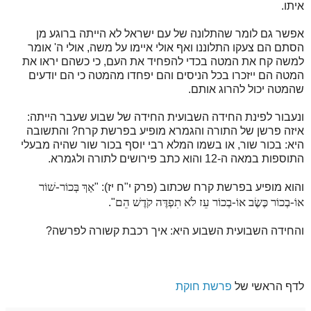
איתו.
אפשר גם לומר שהתלונה של עם ישראל לא הייתה ברוגע מן
הסתם הם צעקו התלוננו ואף אולי איימו על משה, אולי ה' אומר
למשה קח את המטה בכדי להפחיד את העם, כי כשהם יראו את
המטה הם ייזכרו בכל הניסים והם יפחדו מהמטה כי הם יודעים
שהמטה יכול להרוג אותם.
ונעבור לפינת החידה השבועית החידה של שבוע שעבר הייתה:
איזה פרשן של התורה והגמרא מופיע בפרשת קרח? והתשובה
היא: בכור שור, או בשמו המלא רבי יוסף בכור שור שהיה מבעלי
התוספות במאה ה-12 והוא כתב פירושים לתורה ולגמרא.
אַךְ בְּכוֹר-שׁוֹר
והוא מופיע בפרשת קרח שכתוב (פרק י"ח יז): "
אוֹ-בְכוֹר כֶּשֶׂב אוֹ-בְכוֹר עֵז לֹא תִפְדֶּה קֹדֶשׁ הֵם
".
והחידה השבועית השבוע היא: איך רכבת קשורה לפרשה?
לדף הראשי של
פרשת חוקת