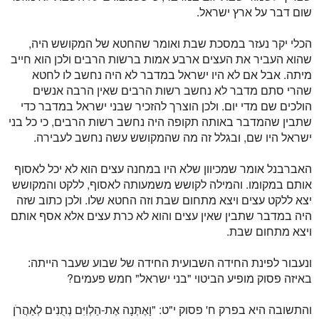
שום דבר על ארץ ישראל.
הכלי יקר נעזר במסכת שבת ואומר שהחטא של המקושש היה,
שהוא העביר את העצים ארבע אמות ברשות הרבים ולכן הוא חייב
מיתה.
אבל אם לא היו ישראל במדבר לא היה נחשב לו לחטא
שהרי סתם מדבר לא נחשב רשות הרבים שאין הרבה אנשים
הולכים שם מדי יום.
ולכן הוצרך להזכיר שבני ישראל במדבר כדי
שתבין שהמדבר באותה תקופה היה נחשב רשות הרבים, כי כל בני
ישראל היו שם, ובגלל זה מה שהמקושש עשה נחשב לעבירה.
האברבנל אומר שמכיוון שלא היו במחנה עצים הוא לא יכל לאסוף
אותם במקומו.
והמילה לקושש משמעותה לאסוף, ללקט והמקושש
יצא ללקט עצים ויצא מתחום שבת וזה החטא שלו.
ולכן כתוב שזה
היה במדבר שתבין שאין עצים והוא לא כרת עצים אלא אסף אותם
ויצא מתחום שבת.
ונעבור לפינת החידה השבועית החידה של שבוע שעבר הייתה:
באיזה פסוק מופיע הביטוי "בני ישראל" חמש פעמים?
והתשובה היא בפרק ח' פסוק י"ט: "וָאֶתְּנָה אֶת-הַלְוִיִּם נְתֻנִים לְאַהֲרֹן