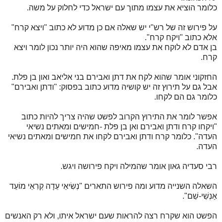
כלומר הוציא את עצמו מתוך עם ישראל כדי לחלוק על משה.
על פירוש זה של רש"י יש שאלה אם כן מדוע לא כתוב "ויצא קרח"
אלא כתוב "ויקח קרח".
בן אדם לא לוקח את עצמו מאיפה שהוא היה יותר נכון לומר ויצא
קרח.
החזקוני אומר שהוא לקח את דתן ואבירם בני אליאב ואון בן פלת.
אבל גם על תירוץ זה יש קושיה מדוע כתוב בפסוק: "ודתן ואבירם"
כלומר גם הם לקחו.
אפשר לומר את התירוץ הקרוב לפשט שהיה צריך להיות כתוב
"ויקחו קרח ודתן ואבירם ואן בן פלת -חמישים ומאתים נשיאי
העדה". כלומר קרח ודתן ואבירם לקחו את חמישים ומאתים נשיאי
העדה.
רבי סעדיה גאון אומר שהמילה ויקח פירושה ויגש.
השאלה השנייה מדוע ומה פירוש התארים "נְשִׂיאֵי עֵדָה קְרִאֵי מוֹעֵד
אַנְשֵׁי-שֵׁם".
הפשט הוא שקרח רצה להראות שעם ישראל איתו, ולא רק האנשים