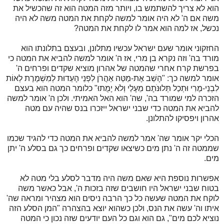
הוא לא צריך להשתמש בו, ויותר מזה המטה הוא זה שהכשיל את
משה אם ה' לא היה אומר למשה לקחת את המטה משה לא היה
נכשל, אז למה הוא אמר לו לקחת את המטה?
החזקוני אומר שעם ישראל עכשיו מתלונן, ובעצם בתלונתו הוא
מורד בה' וזה נקרא בן מרי, אז ה' אומר למשה להביא את המטה כי
בפרשת קרח אחרי שהמטה של אהרון מוציא שקדים ופרחים ה'
אומר למשה כך: "הָשֵׁב אֶת-מַטֵּה אַהֲרֹן לִפְנֵי הָעֵדוּת לְמִשְׁמֶרֶת לְאוֹת
לִבְנֵי-מֶרִי וּתְכַל תְּלוּנֹּתָם מֵעָלַי וְלֹא יָמֻתוּ" כלומר המטה הוא בעצם
הזכרה למי שמורד בה', שה' הוא האל האמיתי. ולכן ה' אומר למשה
להביא את המטה כדי שבני ישראל ייזכרו בנס שהיה עם מטה
אהרון ויפסיקו להתלונן.
הכלי יקר אומר שה' אמר למשה להביא את המטה כדי להגיד שכמו
שממטה זה ה' נתן מים כשיצאו שקדים ופרחים כך גם בסלע ה' יתן
מים.
אפשרות נוספת היא שאם משה היה מדבר לסלע בלי מטה לא
בטוח שבני ישראל היו חושבים שזה בזכות ה', אבל כאשר משה
לוקח את המטה שעשה כל כך הרבה ניסים הוא מצהיר ומראה שה'
איתו וה' עשה את הנס, ולכן כשהוא יוצא בהצהרה "המן הסלע הזה
נוציא לכם מים", גם הוא וגם כל העם יודעים שזה נכון כי המטה