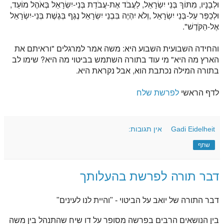
וּלְבָנָיו, מִתּוֹךְ בְּנֵי יִשְׂרָאֵל, לַעֲבֹד אֶת-עֲבֹדַת בְּנֵי-יִשְׂרָאֵל בְּאֹהֶל מוֹעֵד,
וּלְכַפֵּר עַל-בְּנֵי יִשְׂרָאֵל ,וְלֹא יִהְיֶה בִּבְנֵי יִשְׂרָאֵל נֶגֶף בְּגֶשֶׁת בְּנֵי-יִשְׂרָאֵל
אֶל-הַקֹּדֶשׁ".
והחידה השבועית השבוע היא: משה אמר למרגלים "וראיתם את
הארץ מה היא" מי עוד בתורה השתמש בביטוי מה היא? שימו לב
בתורה המילה נכתבת הוא, אבל נקראת היא.
לדף הראשי
לפרשת שלח
Gadi Eidelheit
אין תגובות:
שתף
דבר תורה לפרשת בהעלותך
דבר התורה של יואב על הביטוי - "והיית לנו לעינים"
בין הנושאים הרבים בפרשה מסופר על דו שיח שהתנהל בין משה