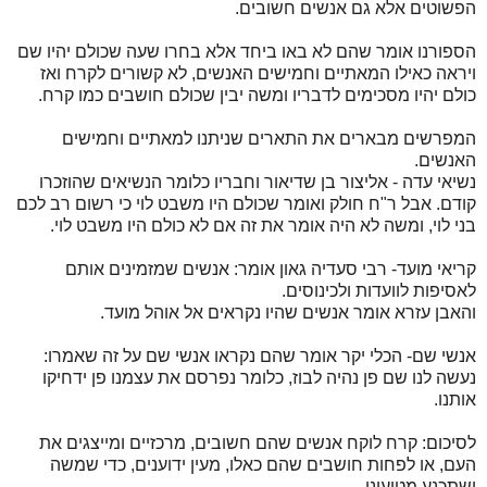
הפשוטים אלא גם אנשים חשובים.
הספורנו אומר שהם לא באו ביחד אלא בחרו שעה שכולם יהיו שם
ויראה כאילו המאתיים וחמישים האנשים, לא קשורים לקרח ואז
כולם יהיו מסכימים לדבריו ומשה יבין שכולם חושבים כמו קרח.
המפרשים מבארים את התארים שניתנו למאתיים וחמישים
האנשים.
נשיאי עדה - אליצור בן שדיאור וחבריו כלומר הנשיאים שהוזכרו
קודם. אבל ר"ח חולק ואומר שכולם היו משבט לוי כי רשום רב לכם
בני לוי, ומשה לא היה אומר את זה אם לא כולם היו משבט לוי.
קריאי מועד- רבי סעדיה גאון אומר: אנשים שמזמינים אותם
לאסיפות לוועדות ולכינוסים.
והאבן עזרא אומר אנשים שהיו נקראים אל אוהל מועד.
אנשי שם- הכלי יקר אומר שהם נקראו אנשי שם על זה שאמרו:
נעשה לנו שם פן נהיה לבוז, כלומר נפרסם את עצמנו פן ידחיקו
אותנו.
לסיכום: קרח לוקח אנשים שהם חשובים, מרכזיים ומייצגים את
העם, או לפחות חושבים שהם כאלו, מעין ידוענים, כדי שמשה
ישתכנע מטיעונו.