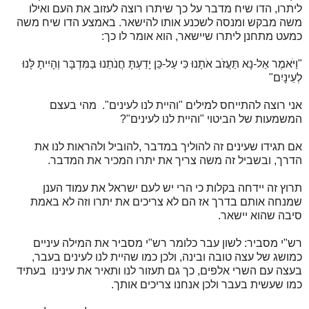
ליתרו, הדו שיח מדבר על כך שיתרו רוצה לעזוב את העם ואילו
משה מבקש ומנסה לשכנע אותו להישאר. באמצע הדו שיח משה
כמעט מתחנן ליתרו שיישאר, הוא אומר לו כך:
"וַיֹּאמֶר אַל-נָא תַּעֲזֹב אֹתָנוּ כִּי עַל-כֵּן יָדַעְתָּ חֲנֹתֵנוּ בַּמִּדְבָּר וְהָיִיתָ לָּנוּ
לְעֵינָיִם"
אני רוצה להתייחס למילים "והיית לנו לעינים". מהי בעצם
המשמעות של הביטוי "והיית לנו לעינים"?
אם תגידו שעינים זה להוליך במדבר ,להוביל ולהראות לנו את
הדרך, ובשביל זה משה צריך את יתרו המכיר את המדבר.
תרוץ זה יידחה בקלות כי הרי יש לעם ישראל את עמוד הענן
שמנחה אותם בדרך אז הם לא צריכים את יתרו וזה לא באמת
סיבה שהוא יישאר.
רש"י מסביר: לשון עבר כלומר רש"י מסביר את המילה עיניים
כמושג של עצה טובה ובינה, ולכן כמו שהיית לנו לעינים בעבר,
בעצה עם השרי אלפים, כך גם תעזור לנו ותאיר את עינינו בעתיד
כמו שעשית בעבר ולכן אנחנו צריכים אותך.