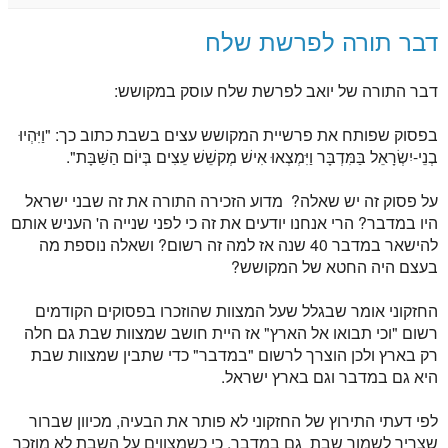
דבר תורה לפרשת שלח
דבר התורה של יואב לפרשת שלח עוסק במקושש:
בפסוק שפותח את פרשיית המקושש עצים בשבת כתוב כך: "וַיִּהְיוּ
בְנֵי-יִשְׂרָאֵל בַּמִּדְבָּר וַיִּמְצְאוּ אִישׁ מְקשֵׁשׁ עֵצִים בְּיוֹם הַשַּׁבָּת".
על פסוק זה יש שאלה? מדוע הזכירה התורה את זה שבני ישראל
היו במדבר?
הרי אנחנו יודעים את זה כי לפני שנייה ה' העניש אותם
להישאר במדבר 40 שנה אז למה זה רשום?
ושאלה נוספת מה
בעצם היה החטא של המקושש?
החזקוני אומר שבגלל שעל המצוות שהוזכרו בפסוקים הקודמים
רשום "וכי תבואו אל הארץ" אז היית חושב שמצוות שבת גם חלה
רק בארץ ולכן הוצרך לרשום "במדבר" כדי שתבין שמצוות שבת
היא גם במדבר וגם בארץ ישראל.
לפי דעתי התירוץ של החזקוני לא פותר את הבעיה, מכיוון שברור
שצריך לשמור שבת גם במדבר, כי כשמצווים על השבת לא מוזכר