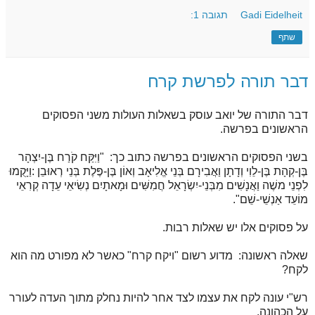
Gadi Eidelheit
תגובה 1:
שתף
דבר תורה לפרשת קרח
דבר התורה של יואב עוסק בשאלות העולות משני הפסוקים
הראשונים בפרשה.
בשני הפסוקים הראשונים בפרשה כתוב כך: "וַיִּקַּח קֹרַח בֶּן-יִצְהָר
בֶּן-קְהָת בֶּן-לֵוִי וְדָתָן וַאֲבִירָם בְּנֵי אֱלִיאָב וְאוֹן בֶּן-פֶּלֶת בְּנֵי רְאוּבֵן :וַיָּקֻמוּ
לִפְנֵי משֶׁה וַאֲנָשִׁים מִבְּנֵי-יִשְׂרָאֵל חֲמִשִּׁים וּמָאתָיִם נְשִׂיאֵי עֵדָה קְרִאֵי
מוֹעֵד אַנְשֵׁי-שֵׁם".
על פסוקים אלו יש שאלות רבות.
שאלה ראשונה: מדוע רשום "ויקח קרח" כאשר לא מפורט מה הוא
לקח?
רש"י עונה לקח את עצמו לצד אחר להיות נחלק מתוך העדה לעורר
על הכהונה.