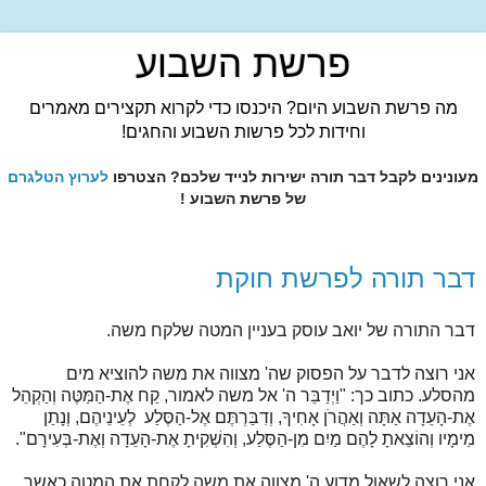
פרשת השבוע
מה פרשת השבוע היום? היכנסו כדי לקרוא תקצירים מאמרים
וחידות לכל פרשות השבוע והחגים!
מעונינים לקבל דבר תורה ישירות לנייד שלכם? הצטרפו
לערוץ הטלגרם
של פרשת השבוע !
דבר תורה לפרשת חוקת
דבר התורה של יואב עוסק בעניין המטה שלקח משה.
אני רוצה לדבר על הפסוק שה' מצווה את משה להוציא מים
מהסלע. כתוב כך: "וַיְדַבֵּר ה' אל משה לאמור, קַח אֶת-הַמַּטֶּה וְהַקְהֵל
אֶת-הָעֵדָה אַתָּה וְאַהֲרֹן אָחִיךָ, וְדִבַּרְתֶּם אֶל-הַסֶּלַע לְעֵינֵיהֶם, וְנָתַן
מֵימָיו וְהוֹצֵאתָ לָהֶם מַיִם מִן-הַסֶּלַע, וְהִשְׁקִיתָ אֶת-הָעֵדָה וְאֶת-בְּעִירָם".
אני רוצה לשאול מדוע ה' מצווה את משה לקחת את המטה כאשר