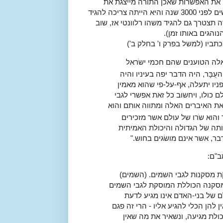
 את האפשרות שאכן התורה מייצגת את
הטבע אולם את זה הידוע לנו כיום (מהסיבה שהתורה ניתנה לאנשים לפני 3000 שנה והיא הייתה צריכה להגיד
הנחה שאם נהיה פה עוד 3000 שנה, התורה תצטרך גם להגיד משהו רלוונטי אז, שוב
והגים באותו זמן).
כתביו (למשל בפרק ו' בחלק ב')
מאלה הטוענים שהם חכמי ישֹראל
ֻבָּר
, היה הדבר יפה בעיניו והיה
ניו יתעלה, אף-על-פי שהוא מאמין
כולו, ויחשוב כל זאת אפשרי לגבי
את האיברים האלה ומתווה אותם והוא
והוא שֹרו של עולם
אשר מזכירים
ותה של הגדולה והיכולת האמיתית
ר, אשר אינם מושׂגים בחוש."
ב"ם:
קת מסקנות לגבי השמים. (השמים)
מסקנה הכוללת המוסקת לגבי השמים
ם של בני-האדם אינו מגיע לדעת
 להן הכלי להגיע אליו - הרי זה פגם
כולת מגיעה, ונשאיר את מה שאין