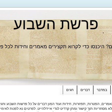
פרשת השבוע
 היכנסו כדי לקרוא תקצירים מאמרים וחידות לכל פ
במדבר
דברים
חגים
רים, הפטרות, תפזורות, חידות ועוד המון דברים על כל פרשות השבוע וחגי
ות תוך קישור ומתן קרדיט לגדי איידלהייט. לפרטים נא לפנות לאימייל dieide@yahoo.com