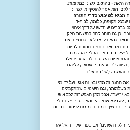
ורה הזאת - בהתאם לשוני במקומות,
לקם, הוא אסר להוסיף או לגרוע
יה מביא לשיבוש סדרי התורה
שבכל תקופה, כלומר, לבית-דין
תם בדברים שיחדשו על דרך איחוי
לתורה. כן גם הותר להם להשעות חלק
תאם למאורע. אבל אין להנציח זאת,
 בהנהגה זאת תתמיד התורה להיות
ל אילו היה העיון החלקי הזה מותר
 והסתעפות השיטות. לכן אסר יתעלה
וציווה להרוג את מי שחולק עליהם.
והוּשׂמה לְאַל התועלת
."
ת ההנחיות מתי ובאיזה אופן ועל ידי מי
ות בשלמותה, וגם השינויים שמתקבלים
לא גריעה". אבל מתן האפשרות לכל איש
תורה, לא פלא שהקטע המצוטט מופיע בחלק
ספרו ממשיך המחבר ומנסה לפתור סתירות
ן חלקיו השונים) וגם ספרו של ד"ר אליעזר