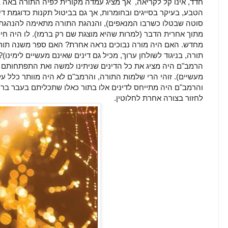
חדד, אינו קל לקריאה, אך מציג עמדה מקורית לפיה התורה באה
הטבע, בעיקר בסייגים ובחומרות, אך גם בביטול תקנות כדוגמת די
סוטה שבטלו כשרבו המנאפים), והנהגת התורה מתאימה להנהג
מתוך אחרית הדבר (למרות שהיא מוצגת שם רק ברמז). לו היה חי 
מחדש. האם היה מורה נבוכים נראה אחרת? האם ספר משנה תורה
תורה, בניגוד לשולחן ערוך, מכיל גם דינים שאינם מעשיים לימינו)
הרמב"ם היה מציג את כל הדינים שניתינו למשה ואת התפתחותם עד
מעשיים). זוהי הרי שלמות התורה, והרמב"ם לא היה מוותר כלל על 
והרמב"ם היה מתייחס לדינים אלו בתור כאלו שתכליתם בעבר ברור
לחזור בצורה אחרת לחלוטין.