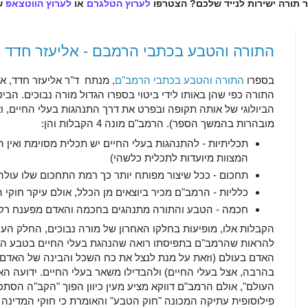
ר תורה ישירות לנייד שלכם? הצטרפו
לערוץ הטלגרם
או
לערוץ הווטצאפ
ש
התורה והטבע בכתבי הרמבם - אליעזר חדד
בספרו
התורה והטבע בכתבי הרמב"ם
, מנתח ד"ר אליעזר חדד, 
התורה כפי שהן באותו לידי ביטוי בספרו הגדול מורה נבוכים. הבי
הביולוגי של אותה תקופה ובפרט את דרך התנהגות בעלי החיים, וא
מובהרות בהמשך הספר). הרמב"ם מונה 4 הקבלות והן:
תכליתיות - להתנהגות בעלי החיים יש תכלית מסוימת ואין ה
המצוות מיועדות לתכלית כלשהי)
תחכום - ככל שיצור מפותח יותר כך רמת התחכום שלו עולה (
כלליות - הרמב"ם מכיר ביוצאים מן הכלל, אולם עיקר חוקי 
חכמה - הטבע והתורה מתנהגים בחכמה והאדם מפענח רק
הקבלות אלו, מופיעות בחלקו האחרון של מורה נבוכים, החלק הע
להראות שהרמב"ם בתפיסתו רואה שהנהגת בעלי החיים בטבע היא
האדם בעולם (וזאת על מנת לנצל את כח השכל והבינה של האדם, שא
בהרבה, אצל בעלי החיים) ולהבדילו משאר בעלי החיים. ידועה ה
העולם", אולם הרמב"ם דווקא מציע מעין כיוון הפוך "הקב"ה הסתכל
פילוסופית עתיקה המכונה "חוק הטבע" והאומרת כי חוקי המדינה 