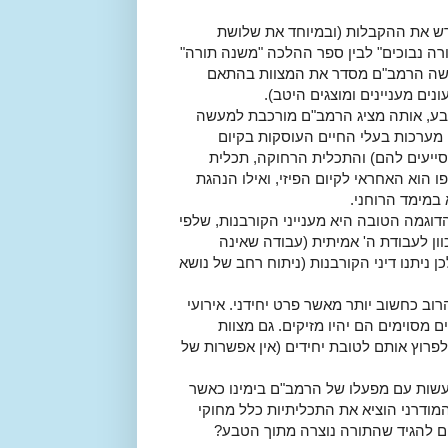
רש את ההקבלות (ובמיוחד את שלושת
רה נבוכים" לבין ספר ההלכה "משנה תורה"
מעשה הרמב"ם מסדר את המצוות בהתאם
נים מעניינים ומוצגים היטב).
טבע, אותה מציג הרמב"ם מורכבת למעשה
מערכות בעלי החיים העוסקות בקיום
מסייעים להם) והתכלית הרחוקה, תכלית
 הוא האחראי לקיום הפיזי, ואילו הנהגת
במימד הרוחני.
וגמה הטובה היא מענייני הקורבנות, שלפי
ון לעבודת ה' אמיתית (עבודה שאינה
יתה בלתי אפשרית ולכן ניתנו דיני הקורבנות (ניתוח רחב של נושא
ב כחשוב יותר מאשר פרט יחידני. אירועי
מסוימים הם יהיו מזיקים. גם מצוות
פרוץ אותם לטובת יחידים (אין אפשרות של
עשות עם מפעלו של הרמב"ם בימינו כאשר
ודרני הוציא את התכליתיות כלל מחוקי
ם להגיד שהתורה נוצרה מתוך הטבע?