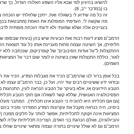
להשׂיגו בהיגיון למי שבא אליו השפע האלוהי הגדול, כך שרא
בו (במדבר י"ב, 8).
זה כל מה שידוע לי בשאלה זאת. ייתכן שלזולתי יש הוכחה
מה שקשה לי. העדפתי המופלגת את האמת (מתבטאת בכך)
בעניינים אלה ושלא שמעתי ולא ידעתי הוכחה מופתית לדבר
הרמב"ם מציג דעות רבות ואת הבעיות שיש בהן (בעיות שבסופו של 
חליפית), אך השיטה עצמה פחות מעניינת אותו כל עוד תוצאות הח
ההתנצלות ל"על אודות הסיבובים" של קופרניקוס, שנכתבה ללא ידי
לאור, כוללת התנצלות שאין בשיטה זו לומר שום דבר על המציאות,
השמים).
בכל אופן ברור לנו שהרמב"ם הכיר את מגבלות המדע, הכיר את ה
ובודאי ידע ששינויים רבים עוד יהיו, ועל כן, כבר הרמב"ם עצמו 
הטבע הידועים אז, אלא בעיקר על הטבע הנראה לעין, התנהגות ב
הפסיכולוגיה האנושית, שללא קשר לשאלה אם חוקי הטבע תכליתיי
(גם אם תכליתו היא להוכיח כי הטבע אינו תכליתי). המחבר מעל
בימינו, היה כנראה מקבל את עקרונות המדע המודרני ומכיר בהם 
המציאות אינה זקוקה לתכליתיות, אפשר לוותר על חלקים ממנה (
והביולוגיה), ואולם הנהגת בני האדם, הצריכה תכליתיות עליה לשא
הרמב"ם גם לא שולל שינויים בתורה עצמה ומתאר שינויים שחלו במ