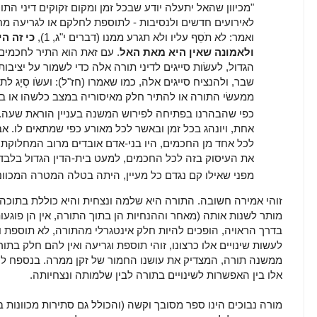
"מכיוון שהאל יתעלה יודע שבכל זמן ומקום זקוקים דיני הת
לאירועים חדשים ולנסיבות - לתוספת לחלקם או לגריעה מח
ואמר: לא תֹסֵף עליו ולא תגרע ממנו (דברים י"ג, 1),
כי זה ה
ולאמונה שאין היא מאת האל
. עם זאת הוא התיר לחכמים 
הגדול, לעשׂות סייגים לדיני תורה אלה כדי לשמור על יציבו
שבר, ולהנציח סייגים אלה, כמו שאמרו (חז"ל): ועשֹו סְיָג 
ממעשׂי התורה או להתיר חלק מאיסוריה במצב כלשהו או בה
כפי שהבהרנו בפתיחה לפירוש המשנה בעניין הוראת שעה
.
אחת, ויונהג בכל זמן ובאשר לכל מאורע כפי שמתאים לו. אב
לכל אחד מן החכמים, היו בני-אדם אובדים מרוב המחלוקת
את העיסוק בזה לכל החכמים, למעט בית-הדין הגדול בלבד, 
מפני שאילו קם נגדם כל מעיין, היתה בטלה המטרה המכוונת 
זוהי אמירה חשובה. התורה היא שלמה ונצחית והיא כוללת בתוכה א
מותר לשנות אותה (מאחר וההנחיות הן בתוך התורה, אין הן פוגע
בדרך הראויה, הופכים להיות חלק אינטגרלי מהתורה, לא תוספת ו
לעשות שינויים אלו כרצונו, זוהי תוספת וגריעה ואין להם חלק ב
ממשנה תורה, המצדיק את עושנו החמור של זקן ממרה. בנספח ל
אלו בין האפשרות לשינויים בתורה לבין שלמותה ונצחיותה.
מורה נבוכים הינו ספר מסובך וקשה (והכולל גם סתירות מכוונות בי