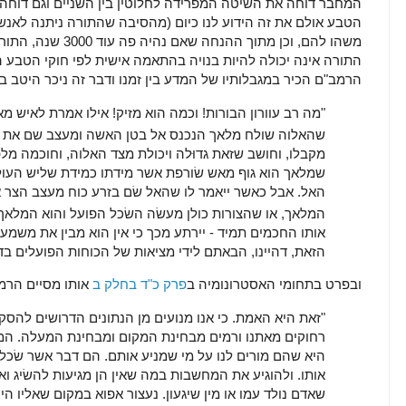
המחבר דוחה את השיטה המפרידה לחלוטין בין השניים וגם דוחה
משהו להם, וכן מתוך ה
התורה אינה יכולה להיות בנויה בהתאמה אישית לפי חוקי הטבע הנ
הרמב"ם הכיר במגבלותיו של המדע בין זמנו ודבר זה ניכר היטב ב
"מה רב עוורון הבורות! וכמה הוא מזיק! אילו אמרת לאיש 
שהאלוה שולח מלאך הנכנס אל בטן האשה ומעצב שם את הע
מקבלו, וחושב שזאת גדוּלה ויכולת מצד האלוה, וחוכמה מלפ
שמלאך הוא גוף מאש שׂורפת אשר מידתו כמידת שליש העולם 
האל. אבל כאשר ייאמר לו שהאל שׂם בזרע כוח מעצב הצר 
המלאך, או שהצורות כולן מעשׂה השׂכל הפועל והוא המלאך
אותו החכמים תמיד - יירתע מכך כי אין הוא מבין את משמע
הזאת, דהיינו, הבאתם לידי מציאות של הכוחות הפועלים בדב
ובפרט בתחומי האסטרונומיה ב
פרק כ"ד בחלק ב
אותו מסיים הרמ
"זאת היא האמת. כי אנו מנועים מן הנתונים הדרושים להס
רחוקים מאתנו ורמים מבחינת המקום ומבחינת המעלה. ה
היא שהם מורים לנו על מי שמניע אותם. הם דבר אשר שׂכל
אותו. ולהוגיע את המחשבות במה שאין הן מגיעות להשׂיג ואין
שאדם נולד עמו או מין שיגעון. נעצור אפוא במקום שאליו הי