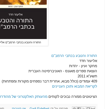
התורה והטבע בכתבי הרמב"ם אליע
התורה והטבע בכתבי הרמב"ם
אליעזר חדד
מחקר ועיון - יהדות
הוצאת ספרים מאגנס - האוניברסיטה העברית
תשע"א 2011
409 עמודים (כולל מבוא, אחרית דבר נספחים מקורות ומפתחות)
לקריאת המבוא ותוכן העניינים
הציטוטים ממורה נבוכים לקוחים
מהעותק האלקטרוני של מהודרת ו
פורסם על ידי
Gadi Eidelheit
אין תגובות:
תווי