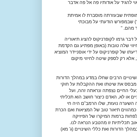
וי להגיד על אודותיו פה אל פה אדבר
 מופתית שבעזרתה מוסברת לו אמיתת
 שבמפורש הודעתי על מבוכתי
 מהם. "
דבר גרמו לקופרניקוס להציג תיאוריה
יזוי שלה טובות (באופן מפתיע גם הקדמת
עתו של קופרניקוס על ידי אוסניידר המוציא
 אלא רק לספק שיטה לחיזוי מיקום
שינויים הרבים שחלו במדע במהלך הדורות
לא מבסס את שיטתו ואת ההקבלות על חוקי
עלי החיים נצפתה ונראתה זהה, ועל
ם או לא, האדם כיצור חושב הוא תכליתי
ה השערה נועזת, שלו הרמב"ם היה חי
כמהווים תיאור טוב של המציאות ואם הכרת
לפחות ברמות המיקרו של הפיזיקה
וב תכליתיות זו מהטבע הנראה לנו.
הלך הדורות ואת כללי השינויים (ג' מא)