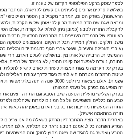
לספר עוסק ברקע הפילוסופי הקדום של טענה זו.
בשלושה פרקים ארוכים (ולעיתים גם קשים לקריאה), המחבר מפ
הראשונות). בפרק הסיום, המחבר מקביל בין הספר הפילוסופי "מו
ומראה שגם שם סדר המצוות מכוון לפי אותן שלוש הקבלות, ול
להקבלת התורה לטבע (כמובן ניתן לחלוק על נקודה זו, אולם הטיעו
רעיונותיו של הרמב"ם מעניינים גם מהבחינה המדעית, תכלית ה
משני חלקים. החלק המיידי, תכלית הקיום, והאמצעים לספקה הם 
(איברי האכילה והעיכול, ושאר אברי הגוף כדוגמת ידים ורגליים כ
ההמשכיות, הרבייה של אותו מין. בהשלכה לעולם האדם, הרי שגופו
התורה, נועדה לאפשר את קיומו הנצחי, לא במימד של רבייה, אלא 
בפרק על הערמה מוצגות המצוות כעוזרות לאדם להגיע לתכלית. הד
שיטת הרמב"ם מטרתם היא להיות ניגוד לדרך עבודת האלילים ולכו
גשמית), אולם מציאות כזו לפני 3000 שנה הי
זה מופיע גם בפרק על טעמי המצוות)
בפרק השלישי מועלית הטענה שגם הטבע וגם התורה רואים את הרו
טבע הם כלליים ומשפיעים על כל המינים למרות שלחלקם ולפרטים 
התורה המעשיות מחייבות את כל בני האדם באופן זהה כאשר אין ל
תורה בהתאמה אישית).
באחרית הדבר, מציג המחבר דיון מרתק בשאלה מה אנו צריכים ל
המדע השתנה כליל. אמנם הטבע נראה לנו תכליתי, אולם המדע המ
הטבע (ואפשר גם להגיד שהוציאה מחוץ לחוק) ומה המשמעות כיו