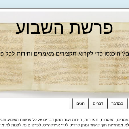
פרשת השבוע
 היכנסו כדי לקרוא תקצירים מאמרים וחידות לכל פ
במדבר
דברים
חגים
רים, הפטרות, תפזורות, חידות ועוד המון דברים על כל פרשות השבוע וחגי
ות תוך קישור ומתן קרדיט לגדי איידלהייט. לפרטים נא לפנות לאימייל dieide@yahoo.com