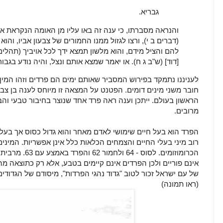
גבריא.
והנראה מסברתו, כי ענה זה באו עליו מן האומה הנקראת אי
(דברים ב י), ורצו לגזול ממנו החמורים של צבעון אביו, והוא 
להם והציל מידם, והוא מלשון תמצא ידך לכל אויביך (תהלים 
[דוד] (ש"ב ג ח). או יאמר שמצא אותם ונצל, והיה נודע בגב
לעניננו נתמקד בפירוש המסביר שאותם ימים הם פרדים וזהו המין
חובר משני מינים דומים. הפטנט על המצאה זו מיוחס לענה בן צ
הראשון בעולם. ייתכן וענה ראה פרד אחד שנוצר בחיבור טבעי ו
מרובים.
הפרד הוא בעל חיים שימושי לאדם מאחר והוא גדול כסוס אך בעל י
רוב מיני בעלי החיים והצמחים הכלאות כלל אינן אפשריות. המיני
הכרומוזומים. לסו
אינם פוריים ולכן הפרדים אינם קיימים בטבע, אלא רק כתוצאה מ
של עם ישראל זכור לטוב "גדוד נהגי הפרדות", מיסודם של הגדודי
(ראו תמונה)