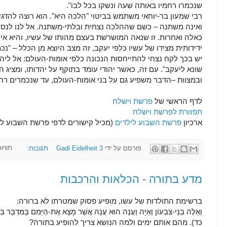
שנכמרו רחמיו באותה שעה ונשקו בכל לבו".
רבי שמעון בר-יוחאי משתמש בביטוי "הלכה היא". הוא רוצה להדגי
ואינה משתנה – כשם שההלכה נצחית ובלתי-משתנה. אל לנו לנסו
כאלה ואחרות. זו שנאה המושרשת בעצם מהותו של עשיו, והיא אי
ידידותית מצידו של עשיו כלפי יעקב, זה מצב היוצא מן הכלל – "נ
יש בכך לקח נצחי להתייחסות הנכונה כלפי אומות-העולם: אל ליהוד
שונא ליעקב". עם זה, כאשר יהודי עומד בתוקף על יהדותו, ומציג 
ובמצוות –הדבר משפיע גם על בני אומות-העולם, עד שנכמרים רחמ
לדף הראשי של
פרשת וישלח
תפזורת לפרשת וישלח
ארכיון
פרשת השבוע לילדים
(מכיל קישורים לדפי פרשת השבוע לי
פורסם על ידי
3 תגובות:
Gadi Eidelheit
תוויו
מדע בתורה - הכלאות והרכבות
ברשימת התולדות של עשו, מופיע פסוק שמטרתו לא ברורה:
וְאֵלֶּה בְנֵי-צִבְעוֹן וְאַיָּה וַעֲנָה הוּא עֲנָה אֲשֶׁר מָצָא אֶת-הַיֵּמִם בַּמִּדְבּ
כד). מהם אותם ימים ולמה הנושא צריך להופיע בתורה?