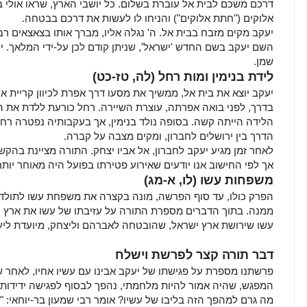
דרכם משכם לבית אל עוברת בשלום. כל יושבי הארץ, שראו אולי 
אלוקים ("חתת אלוקים") והניחו לו לעשות את דרכם בבטחה.
יעקב מקים מזבח בבית אל. ה' נגלה אליו, מברך אותו בצאצאים 
השם יעקב בשם החדש 'ישראל', שניתן קודם לכן על-ידי המלאך. יע
שמן.
לידת בנימין ומות רחל
(לה, טז-כט)
יעקב יוצא את בית אל, ממשיך את מסעו דרך אפרת לכיוון קריית אר
בדרך, לפני בואה אפרתה, עוצרת השיירה. רחל כורעת ללדת את הב
הלידה הייתה קשה. בסופה נולד בנימין, אך בעקבותיה נפטרה רחל
הדרך בין ירושלים לחברון, ומקים מצבה על קברה.
אך לפי החישוב אנו יודעים שאירוע פטירתו בפועל היה מאוחר יות
משפחות עשו
(לו, א-מג)
הפרק כולו, עד סוף הפרשה, מונה בקצרה את משפחת עשו לתולד
ממנה. בתוך הדברים מספרת התורה על עזיבתו של עשו את ארץ כנ
עשו שירושת ארץ ישראל, שהובטחה לאברהם וליצחק, מיועדת ליעק
דבר תורה קצר לפרשת וישלח
פרשתנו מספרת על פגישתו של יעקב אבינו עם עשיו אחיו, לאחר 
המפגש, שהיה אמור להיות מלחמתי, נהפך לבסוף לפגישה ידידותי
מה גרם למהפך הזה בליבו של עשיו? אומר רבי שמעון בר-יוחאי: "