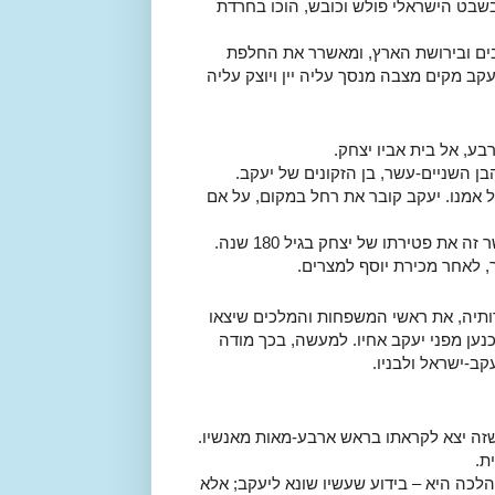
בשבט הישראלי פולש וכובש, הוכו בחרדת
רבים ובירושת הארץ, ומאשרר את החלפת
קב מקים מצבה מנסך עליה יין ויוצק עליה
בע, אל בית אביו יצחק.
ן השניים-עשר, בן הזקונים של יעקב.
 אמנו. יעקב קובר את רחל במקום, על אם
לאחר זמן מגיע יעקב לחברון, אל אביו יצחק. התורה מציינת בהקשר זה את פטירתו של יצחק בגיל 180 שנה.
ר, לאחר מכירת יוסף למצרים.
ותיה, את ראשי המשפחות והמלכים שיצאו
ען מפני יעקב אחיו. למעשה, בכך מודה
ב-ישראל ולבניו.
שזה יצא לקראתו בראש ארבע-מאות מאנשיו.
ת.
הלכה היא – בידוע שעשיו שונא ליעקב; אלא