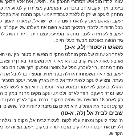
עצמו לבדו מול איש מסתורי הנאבק עמו. האיש, אינו אלא מלאך שמ
ביעקב. אך יעקב נלחם בגבורה, והמתאבק מצליח רק לנקוע את כף
מתחנן ליעקב שייתן לו ללכת לעבודת יומו. יעקב מתנה זאת בקב
יעקב. הוא גם מעניק לו את השם החדש 'ישראל', שמעתה יהפוך לשם 
בכל הדורות. לדברי המלאך מבטא השם את מעלתו של יעקב "כי שר
יעקב צולע חזרה לעבר מחנהו, מפגיעת עצם הירך - גיד הנשה. לזכר
גיד הנשה באוכלם מבשר בעלי חיים.
מפגש היסטורי
(לג, א-כ)
לאחר 34 שנים של נתק מוחלט מתקיים מפגש היסטורי בין שני 
וארבע מאות אנשיו קרבים. הוא מארגן את משפחתו בעורף ויוצא בג
מתוך מחנהו, רץ לעברו, נופל על צווארו ומנשקו תוך ששניהם בוכים
יעקב מציג את משפחתו הגדולה בפני אחיו, ומפציר בו לקבל את 
נעתר, ומציע ליעקב לצאת יחד אל ביתו בארץ שעיר. יעקב מסביר ל
ההולכים עמו, לא יעמדו במסע מהיר ומפרך. הוא מציע לעשו לצאת 
עשו נפרד מיעקב וחוזר לארצו ולביתו. יעקב מקים מחנה במקום הנ
רק לאחר 18 חודשים של שהיה במקום, נכנס יעקב לארץ כנע
קרקע ונוטה את אוהליו. הוא מקים גם מזבח להודות לה' שהשיבו 
שבים לבית אל
(לה, א-טו)
ה' נגלה ליעקב ומצווה עליו לקום ולעלות לבית אל, מקום בו נגלה 
ולקיים את הבטחתו להקים מזבח תודה במקום. יעקב מצווה על כל 
הקדוש.