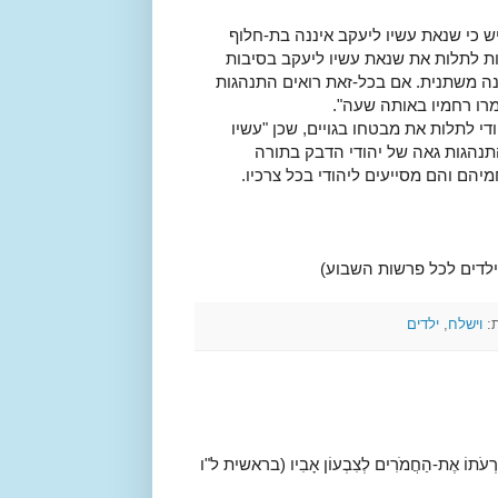
ש כי שנאת עשיו ליעקב איננה בת-חלוף
ת לתלות את שנאת עשיו ליעקב בסיבות
נה משתנית. אם בכל-זאת רואים התנהגות
כמרו רחמיו באותה שעה".
י לתלות את מבטחו בגויים, שכן "עשיו
התנהגות גאה של יהודי הדבק בתורה
יהם והם מסייעים ליהודי בכל צרכיו.
לדים לכל פרשות השבוע)
ת:
וישלח
,
ילדים
ָר בִּרְעֹתוֹ אֶת-הַחֲמֹרִים לְצִבְעוֹן אָבִיו (בראשית ל"ו