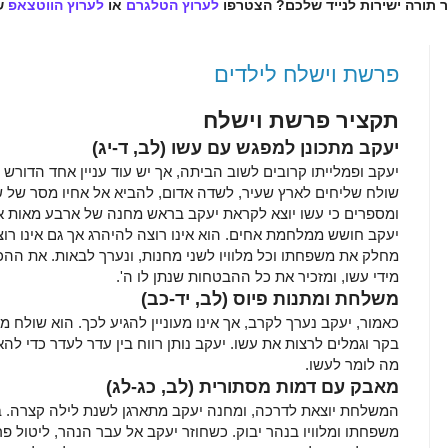
ר תורה ישירות לנייד שלכם? הצטרפו
לערוץ הטלגרם
או
לערוץ הווטצאפ
ש
פרשת וישלח לילדים
תקציר פרשת וישלח
יעקב מתכונן למפגש עם עשו
(לב, ד-יג)
יעקב ופמלייתו קרובים לשוב הביתה, אך יש עוד עניין אחד הדורש
שולח שליחים לארץ שעיר, לשדה אדום, להביא אל אחיו מסר של שלו
ומספרים כי עשו יוצא לקראת יעקב בראש מחנה של ארבע מאות א
יעקב חושש ממלחמת אחים. הוא אינו רוצה להיהרג אך גם אינו רוצ
מחלק את משפחתו וכל מלוויו לשני מחנות, ונערך לבאות. את ההכ
מידי עשו, ומזכיר את כל ההבטחות שנתן לו ה'.
משלחת ומתנות פיוס
(לב, יד-כב)
כאמור, יעקב נערך לקרב, אך אינו מעוניין להגיע לכך. הוא שולח 
בקר וגמלים לרצות את עשו. יעקב נותן רווח בין עדר לעדר כדי ל
מה לומר לעשו.
מאבק עם דמות מסתורית
(לב, כג-לג)
המשלחת יוצאת לדרכה, ומחנה יעקב מתארגן לשנת לילה קצרה. 
משפחתו ומלוויו בנהר יבוק. כשחוזר יעקב אל עבר הנהר, ליטול פ