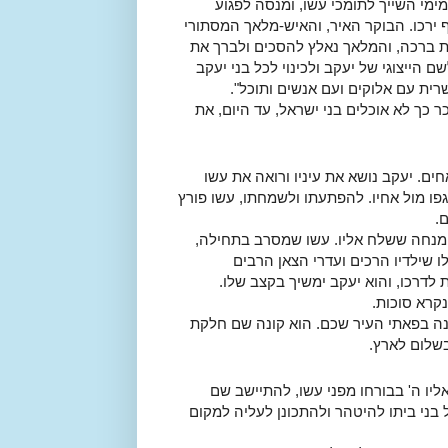
ימי השייך לתומכי עשו, ומנסה לפגוע
 ירכו. הבוקר האיר, והאיש-מלאך המסתורי
לת ברכה, והמלאך נאלץ להסכים ולברך את
הייצוגי של יעקב ולכינוי לכל בני יעקב
ית עם אלוקים ועם אנשים ותוכל".
 כך לא אוכלים בני ישראל, עד היום, את
האחים. יעקב נושא את עיניו ורואה את עשו
פו מול אחיו. להפתעתו ולשמחתו, עשו פורץ
.
המנחה ששלח אליו. עשו שמסרב בתחילה,
ו שילדיו הרכים ועדרי הצאן הרבים
לדרכו, והוא יעקב ימשיך בקצב שלו.
קרא סוכות.
ן וחונה בפאתי העיר שכם. הוא קונה שם חלקת
בשלום לארץ.
אליו ה' בבורחו מפני עשו, להתיישב שם
בני ביתו להיטהר ולהתכונן לעליה למקום