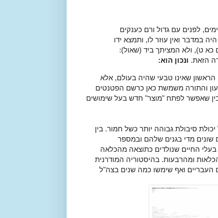
מים, לפנים עם גדול ורם כענקים
היה במדבר ואין עוזר לו, ותמצא ידו
כא ט), ולא המציתך ביד (שאול):
ורה הזאת.
ונכון הוא:
 הראשון שאינו טבעי שהיה בעולם, אלא
בעון והתורה משמשת כאן כרשם הפטנטים
הבין שאפשר לפתח "מוצר" חדש בעל שימושים
כולת סיבולת גבוהה יותר כשל חמור. בין
ם שונים מדי בגנים שלהם ובמספר
ס - 64 ולחמור 62 והפרד באמצע עם 63. מרבית בעלי החיים שנולדים כתוצאה מהכלאה
הכלאות ומהרבעות. בהיסטוריה המודרנית
ם העבריים ואף שימשו כמה שנים בצה"ל