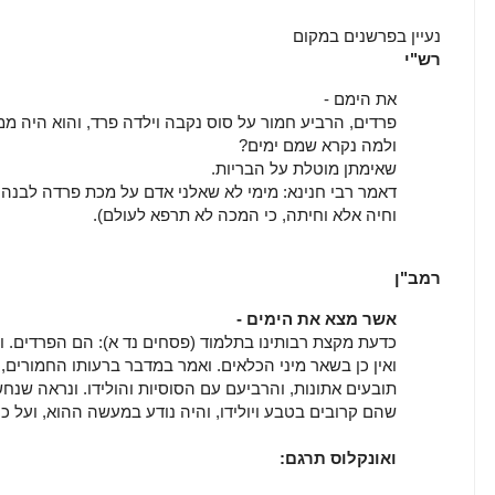
נעיין בפרשנים במקום
רש"י
את הימם -
פרדים, הרביע חמור על סוס נקבה וילדה פרד, והוא היה ממז
ולמה נקרא שמם ימים?
שאימתן מוטלת על הבריות.
דאמר רבי חנינא: מימי לא שאלני אדם על מכת פרדה לבנה ו
וחיה אלא וחיתה, כי המכה לא תרפא לעולם).
רמב"ן
אשר מצא את הימים -
כדעת מקצת רבותינו בתלמוד (פסחים נד א): הם הפרדים. וזה
ואין כן בשאר מיני הכלאים. ואמר במדבר ברעותו החמורים, 
תובעים אתונות, והרביעם עם הסוסיות והולידו. ונראה שנחש
שהם קרובים בטבע ויולידו, והיה נודע במעשה ההוא, ועל כן 
ואונקלוס תרגם: