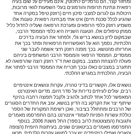
ומחזור קצר, הם נורמליים לחלוטין, אינם מעידים על שום בעיה
רפואית ונתינת תרופות והורמונים בעלי השפעות לוואי מרובות,
היכולות גם לגרום למצבי סיכון חיים (רוזנק טיפל במקרה אחד
שהגיע לכלל סכנת חיים) אינו אתי מבחינה רפואית. טענות אלו
משמיע רוזנק כלפי הרופאים ומערכת הרפואה שעליה לחדול כליל
ממתן טיפולים אלו. הטענה השנייה היא כלפי הממסד הרבני,
שבמקום לדון בנושא בריש גלי, ולפתור את הבעיה בדרכים
הלכתיות, נסמך הוא על האפשרויות הרפואיות ופתר בכך את
אחריותו מהנושא. בכך מפנה רוזנק חיצי אשמה לעבר שני
ממסדים, הממסד הרפואי והממסד הרבני המשתפים ביניהם
פעולה להנצחת המצב. במקום זאת ד"ר רוזנק רוצה שהרפואה לא
תתערב במצבים כאלו ובכך תכריח את הממסד הרבני לפתור את
הבעיה, ההלכתית במגרש ההלכתי.
נושאים אלו, הקשורים בדיני טהרה, עקרות ונושאים אינטימיים
רבים, עולים לעיתים נדירות על סדר היום. מדיום האינטרנט
המאפשר לכל אחד לכתוב ולהגיב ולקבל תפוצה רחבה בהינף
שיתוף יצר את הקרקע בה הדיון בנושא, עזב את החדרים הסגורים
של הרבנים ומתחולל בציבור, ואכן רשימת המקורות של הספר
כוללת עשרות הפניות לעמודי אינטרנט בהם התפרסמו מאמרים
ותגובות (המצוטטות לרוב בספר) החל משנת 2006. בנוסף
התפרסמו מאמרים בביטאונים שונים, בעיתונות היומית (הצופה
והארץ) ואפילו בויקיפדיה יש ערך למושג עקרות הלכתית. מכאן