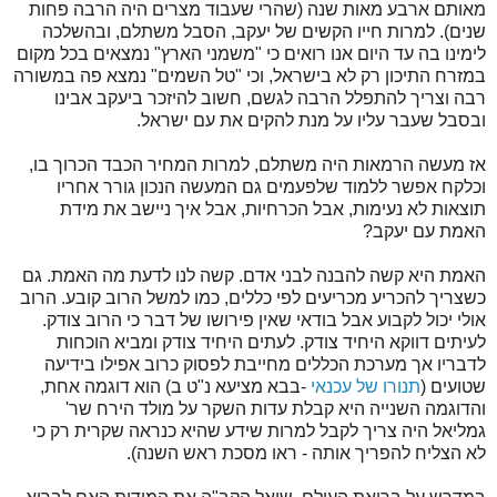
מאותם ארבע מאות שנה (שהרי שעבוד מצרים היה הרבה פחות
שנים). למרות חייו הקשים של יעקב, הסבל משתלם, ובהשלכה
לימינו בה עד היום אנו רואים כי "משמני הארץ" נמצאים בכל מקום
במזרח התיכון רק לא בישראל, וכי "טל השמים" נמצא פה במשורה
רבה וצריך להתפלל הרבה לגשם, חשוב להיזכר ביעקב אבינו
ובסבל שעבר עליו על מנת להקים את עם ישראל.
אז מעשה הרמאות היה משתלם, למרות המחיר הכבד הכרוך בו,
וכלקח אפשר ללמוד שלפעמים גם המעשה הנכון גורר אחריו
תוצאות לא נעימות, אבל הכרחיות, אבל איך ניישב את מידת
האמת עם יעקב?
האמת היא קשה להבנה לבני אדם. קשה לנו לדעת מה האמת. גם
כשצריך להכריע מכריעים לפי כללים, כמו למשל הרוב קובע. הרוב
אולי יכול לקבוע אבל בודאי שאין פירושו של דבר כי הרוב צודק.
לעיתים דווקא היחיד צודק. לעתים היחיד צודק ומביא הוכחות
לדבריו אך מערכת הכללים מחייבת לפסוק כרוב אפילו בידיעה
שטועים (
תנורו של עכנאי
-בבא מציעא נ"ט ב) הוא דוגמה אחת,
והדוגמה השנייה היא קבלת עדות השקר על מולד הירח שר'
גמליאל היה צריך לקבל למרות שידע שהיא כנראה שקרית רק כי
לא הצליח להפריך אותה - ראו מסכת ראש השנה).