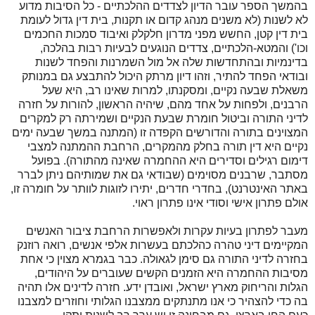
בהמשך הספר עובר הדיון לצדדים ההלכתיים - כל הסיבות מדוע
לא לשנות (לא משנים מנהג קדום או תקנות, בית דין גדול לעומת
בית דין קטן, החשש מפני מדרון חלקלק ואיבוד סמכות החכמים
וכו') והמטא-הלכתיים, צדדים הנוגעים לבעיות רבות בהלכה,
בדינמיות ובהתחדשות שלה אל מול השמרנות והפחד לשנות
ובודאי הפחד להתיר, וזהו דיון מרתק היכול להתבצע גם במנותק
משאלת שבעה נקיים, ומסקנתו, למרות שאינו רב, היא שעל
הרבנים, ולפחות על אחד מהם, שיהיה הראשון, להורות על חזרה
לדיני התורה וביטול חומרת שבעת הנקיים ושמירתה רק למקרים
המצוינים בתורה והדורשים הקפדה זו (המתנה במשך שבעה ימים
נקיים היא דין תורה בחלק מהמקרים, הרחבת ההמתנה למצבי
דימום רגילים וסדירים היא ההחמרה שאינה מהתורה). בפועל
מסתבר, שרבנים מסוימים (שבודאי גם את שמותיהם ניתן לברר
באתר האינטרנט), בחדרי חדרים, יתירו לזוגות לוותר על חומרה זו,
אולם פתרון אישי וסודי אינו פתרון ראוי.
מעבר לפתרון בעיות עקרות ולאפשרות הרחבת ציבור האנשים
המקיימים דיני טהרה כהלכתם בעשרות אלפי אנשים, רואה רוזנק
בחזרה לדיני התורה גם סימן לגאולה. כבר בגמרא מצוין כי אחת
מסיבות ההחמרה היא הזמנים הקשים שעוברים על היהודים,
הגלות והריחוק מארץ ישראל, ואובדן ידע. חזרה לדינים אלו תהיה
בה כדי להצהיר כי אנו מתנתקים ממצבנו הגלותי וחוזרים למצבנו