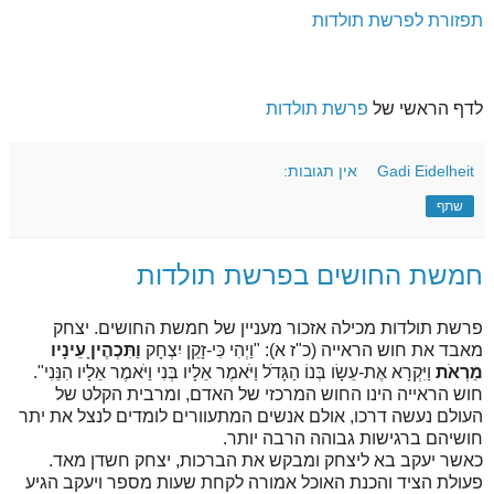
תפזורת לפרשת תולדות
לדף הראשי של
פרשת תולדות
Gadi Eidelheit
אין תגובות:
שתף
חמשת החושים בפרשת תולדות
פרשת תולדות מכילה אזכור מעניין של חמשת החושים. יצחק
מאבד את חוש הראייה (כ"ז א): "וַיְהִי כִּי-זָקֵן יִצְחָק
וַתִּכְהֶיןָ עֵינָיו
מֵרְאֹת
וַיִּקְרָא אֶת-עֵשָׂו בְּנוֹ הַגָּדֹל וַיֹּאמֶר אֵלָיו בְּנִי וַיֹּאמֶר אֵלָיו הִנֵּנִי".
חוש הראייה הינו החוש המרכזי של האדם, ומרבית הקלט של
העולם נעשה דרכו, אולם אנשים המתעוורים לומדים לנצל את יתר
חושיהם ברגישות גבוהה הרבה יותר.
כאשר יעקב בא ליצחק ומבקש את הברכות, יצחק חשדן מאד.
פעולת הציד והכנת האוכל אמורה לקחת שעות מספר ויעקב הגיע