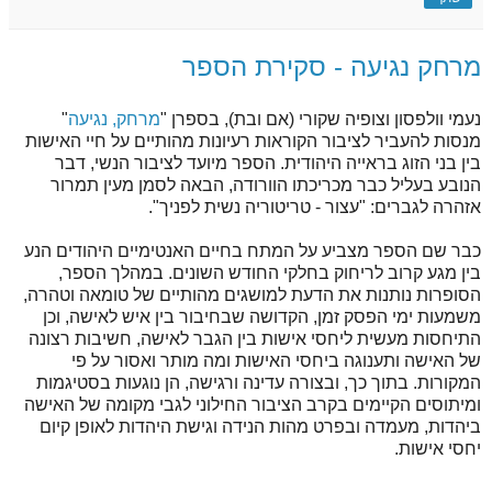
מרחק נגיעה - סקירת הספר
נעמי וולפסון וצופיה שקורי (אם ובת), בספרן "
מרחק, נגיעה
"
מנסות להעביר לציבור הקוראות רעיונות מהותיים על חיי האישות
בין בני הזוג בראייה היהודית. הספר מיועד לציבור הנשי, דבר
הנובע בעליל כבר מכריכתו הוורודה, הבאה לסמן מעין תמרור
אזהרה לגברים: "עצור - טריטוריה נשית לפניך".
כבר שם הספר מצביע על המתח בחיים האנטימיים היהודים הנע
בין מגע קרוב לריחוק בחלקי החודש השונים. במהלך הספר,
הסופרות נותנות את הדעת למושגים מהותיים של טומאה וטהרה,
משמעות ימי הפסק זמן, הקדושה שבחיבור בין איש לאישה, וכן
התיחסות מעשית ליחסי אישות בין הגבר לאישה, חשיבות רצונה
של האישה ותענוגה ביחסי האישות ומה מותר ואסור על פי
המקורות. בתוך כך, ובצורה עדינה ורגישה, הן נוגעות בסטיגמות
ומיתוסים הקיימים בקרב הציבור החילוני לגבי מקומה של האישה
ביהדות, מעמדה ובפרט מהות הנידה וגישת היהדות לאופן קיום
יחסי אישות.