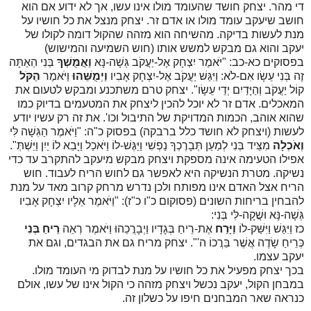
די מהר. יצחק חושד שהעומד מולו אינו עשו, אך לא ידוע אם הוא
חושב שיעקב עומד מולו או אדם זר. יצחק מנצל את כל חושיו על
מנת לעשות בדיקה. מהשיחה הוא מזהה שהקול דומה לקולו של
יעקב והוא גם מבקש למשש אותו (חוש השמיעה והמישוש)
בפסוקים כא-כב: "יֹּאמֶר יִצְחָק אֶל-יַעֲקֹב גְּשָׁה-נָּא
וַאֲמֻשְׁךָ
בְּנִי הַאַתָּה
זֶה בְּנִי עֵשָׂו אִם-לֹא: וַיִּגַּשׁ יַעֲקֹב אֶל-יִצְחָק אָבִיו
וַיְמֻשֵּׁהוּ
וַיֹּאמֶר
הַקֹּל
קוֹל יַעֲקֹב וְהַיָּדַיִם יְדֵי עֵשָׂו". יצחק טרם משתכנע ומבקש לטעום את
המאכלים. אדם זר לא יוכל להכין ליצחק את המטעמים בדיוק כמו
שהוא אוהב, הכמות המדויקת של התיבול וכו'. את זה רק עשיו יודע
לעשות (ויצחק לא חושד כלל ברבקה) בפסוק כ"ה: "וַיֹּאמֶר הַגִּשָׁה לִּי
וְאֹכְלָה
מִצֵּיד בְּנִי לְמַעַן תְּבָרֶכְךָ נַפְשִׁי וַיַּגֶּשׁ-לוֹ וַיֹּאכַל וַיָּבֵא לוֹ יַיִן וַיֵּשְׁתְּ".
אפילו הטעימה אינה מספקת ויצחק מבקש מיעקב להתקרב עד כדי
נשיקה. מטרת הנשיקה היא לאפשר גם לחוש הריח לעבוד. חוש
הריח אצל האדם אינו מפותח ולכן נדרש מרחק קרוב מאד על מנת
להבחין בריחות השונים (פסוקום כ"ו כ"ז): "וַיֹּאמֶר אֵלָיו יִצְחָק אָבִיו
גְּשָׁה-נָּא וּשֲׁקָה-לִּי בְּנִי:
כז
וַיִּגַּשׁ וַיִּשַּׁק-לוֹ
וַיָּרַח
אֶת-רֵיחַ בְּגָדָיו וַיְבָרֲכֵהוּ וַיֹּאמֶר רְאֵה
רֵיחַ בְּנִי
כְּרֵיחַ שָׂדֶה אֲשֶׁר בֵּרֲכוֹ ה'". יצחק מריח גם את הבגדים, וגם את
יעקב עצמו.
בכך יצחק מפעיל את כל חושיו על מנת לבדוק מי העומד מולו.
במבחן הקול, יעקב נכשל ויצחק מזהה כי הקול אינו של עשו, אולם
כנראה שאר המבחנים חיפו על כשלון זה.