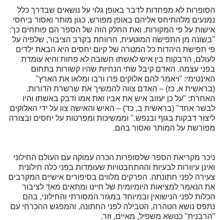
הסופרות לא מפחדות לדבר באופן גלוי על נושאים שבדרך כלל
נמנעים מלהתיחס אליהם באופן מפורש, כגון מותר ואסור ביחסי
אישות על פי המקורות. ואת החלק הזה של הספר הם פותחים כך:
"בשונה מן התפישה המוטעית, הרווחת בקרב הציבור, שלפיה על
פי תפישת היהדות כל המטרה של קיום יחסים היא הבאת ילדים
לעולם, הדבקות בין איש לאשתו חשובה לא פחות והיא עומדת
בפני עצמה. האדם קיבל שתי הנחיות שהיו קשורות בתחום
האינטימי: "ויאמר להם אלוקים פרו ורבו ומלאו את הארץ"
(בראשית א, כז) – האדם צווה להמשיך את שרשרת הדורות.
האחרת: "על כן יעזוב איש את אביו ואת אמו ודבק באשתו והיו
לבשר אחד" (בראשית ב, כד) – האיש והאישה צוו על ידי האלוקים
ליצור דבקות בגוף ובנפש." וממשיכות ומפרטות על יחסים ובצורה
מפורשת על המותר ואסור בהם.
ניכר מקריאת הספר שלסופרות הכרה עמוקה עם העולם החילוני
ואינן עיוורות לבעיות וההתחבטויות שעומדות בפני כלה חילונית
צעירה לפני חתונתה. הפרקים מלווים בסיפורים אישיים המקרבים
את הנאמר למציאות היומיומית של חיינו ומתאים מאד לציבור
הכלות לפני הנישואין ובמיוחד במגזר המסורתי והחילוני, בהם
נתפס נושא הטהרה, הטבילה לפני החתונה, והמפגש ההכרחי עם
"הרבנית" כנושא משפיל, מאיים, וזר.