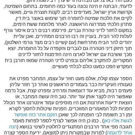
כעם החי בארצו. גם מבחינה זו יש ערך רב לשנות ותקן.
לדעתי, הבחנה זו הינה נכונה בעוד כמה תחומים. בתחום השמיטה,
וקדושת ארץ ישראל, מעדיפים רבים, לקנות תוצרת גויים, מאשר
לקיים את הלכות שמיטה לחומרה תוך שימוש באוצר בית דין,
פתרון הלכתי ממדרגה הראשונה. לאחר מלחמת ששת הימים,
במקום לחזור לדיני טהרת גברים, פירסמו רבנים רבים איסור גורף
לעלות להר הבית. בעניין זה רבו הרבנים המתירים, ואכן עליית
יהודים להר הבית מתרחשת (עם קשיים רבים מצד גורמי השלטון),
תוך חיזוק דיני הטהרה גם לגברים והקפדה על כל החומרות. יוצא
מכך ששיבת עם ישראל לארצו הינה הזדמנות לחזור לדינים
המקוריים, להתקרב אליהם ובפרט לדיני הטהרה שמאז חורבן בית
המקדש הפכו כמעט כולם לבלתי מעשיים.
הספר עצמו קולח, אולם מעט חוזר על עצמו, המחבר מפרט את
טענותיו העיקריות כבר בעמודים הראשונים ואחר כך חוזר עליהן
פעמים רבות, מביא עוד דוגמאות ומרחיב ומפרט קצת, אבל נדמה
שאפשר היה לקצר אותן עוד יותר. טוב היה עושה המחבר, או
הוצאת ידיעות אחרונות אם היו מוסיפים עמוד אינטרנט אחד הכולל
הפניות לכל המאמרים המוזכרים, הפניות שיכולות לחסוך לקורא
זמן רב תשומת לבי הופנתה לכך שאכן
הוקם אתר כזה ואפשר
לגשת אליו כאן
) . כמו כן היה אפשר לצרף לספר לפחות מאמר
תגובה מפי אחד הרבנים המתנגדים לחלוטין לשינוי בנושא (
הנה
אחד לדוגמה
) למרות שבמקורות ניתן למוצאם. יריעת הספר קצרה