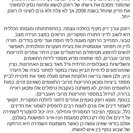
שהספר מסכם את גישתו של רוזנק לנושא ומהווה נסיון להמשיך
את הדיון שהחל בשנת 2006 אך לא צלח ולא גרם לשינוי לו רוזנק
ייחל.
רוזנק עורך דיון מקיף בהלכה עצמה, בהתפתחותה ומגמתו הכללית
היא לשוב לדיני התורה המקוריים, הרואים במצב הנידה מצב
טבעי, המחייב הרחקה מעטה לימי הוסת ועוד ימים בודדים. חזרה
לדין זה תפתור אוטומטית את בעיית העקרות ההלכתית, תאפשר
לנשים להימנע מטיפולים הורמונליים שבין היתר גומרים להריונות
מרובי עוברים, למי שתוהה מדוע מספר לידות התואמים
והשלישיות באוכלוסייה הדתית גדל מאד בשנים האחרונות. נציין
שההורמונים לדחיית הביוץ נועדו במקור לפתור בעיה של היעדר
ביוץ, ולכן אשה בריאה הלוקחת אותם מעלה מאד את סיכוייה לבייץ
מספר ביציות ומכאן ההריונות מרובי התאומים (שאינם זהים. כמות
התאומים הזהים, לא משתנה בעקבות טיפולים אלו ומכאן ראייה
ברורה, לגידול במספר ההריונות מרובי העוברים).
בנוסף, מוצא רוזנק טעמים אחרים לחזור להלכה המקורית. הקושי
לשמור דינים אלו גורם לזוגות רבים להפסיק לשמור את הדינים
כלל, ובנוסף, הציבור המסורתי והחילוני, היה יכול להצטרף לשמירה
על דינים אלו (ולו רק כחלק ממגמת הניו-אייג' הפושטת בעולם),
אולם בודאי שאינו עושה כן כאשר משמעות השמירה היא הרחקה
של שבוע נוסף בין איש לאשתו.