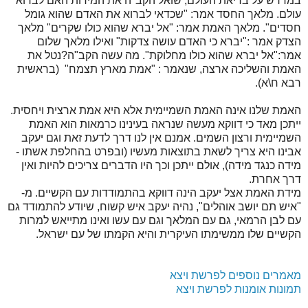
במדרש על בריאת העולם, שואל הקב"ה את המידות האם לברוא
עולם. מלאך החסד אמר: "שכדאי לברוא את האדם שהוא גומל
חסדים". מלאך האמת אמר: "אל יברא שהוא כולו שקרים" מלאך
הצדק אמר :"יברא כי האדם עושה צדקות" ואילו מלאך שלום
אמר:"אל יברא שהוא כולו מחלוקת". מה עשה הקב"ה?נטל את
האמת והשליכה ארצה, שנאמר : "אמת מארץ תצמח" (בראשית
רבא ח\א).
האמת שלנו אינה האמת השמיימית אלא היא אמת ארצית ויחסית.
ייתכן מאד כי דווקא מעשה שנראה בעינינו כרמאות הוא האמת
השמיימית ורצון השמים. אמנם אין לנו דרך לדעת זאת וגם יעקב
אבינו היא צריך לשאת בתוצאות מעשיו (ובפרט בהחלפת אשתו -
מידה כנגד מידה), אולם ייתכן וכך היו הדברים צריכים להיות ואין
דרך אחרת.
מידת האמת אצל יעקב הינה דווקא בהתמודדות עם הקשיים. מ-
"איש תם יושב אוהלים", נהיה יעקב איש קשוח, שיודע להתמודד גם
עם לבן הרמאי, גם עם המלאך וגם עם עשו ואינו מתייאש למרות
הקשיים שלו ממשימתו העיקרית והיא הקמתו של עם ישראל.
מאמרים נוספים לפרשת ויצא
תמונות אומנות לפרשת ויצא