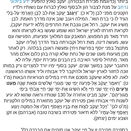
ביותר (כדוגמת מכירת הבכורה). יעקב נאלץ להפעיל
ידע ביולוגי
נרחב
על מנת לצבור הון ולבסוף נאלץ לברוח עם נשותיו וילדיו
הקטנים מפני לבן (ל"א כ): "
וַיִּגְנֹב
יַעֲקֹב אֶת-לֵב לָבָן הָאֲרַמִּי עַל-בְּלִי
הִגִּיד לוֹ כִּי בֹרֵחַ הוּא". המילה ויגנב שוב אינה מדרך האמת. לבן
משיג את יעקב. רחל אכן גונבת את התרפים (ללא ידיעת יעקב),
לקראת חזרתו לארץ ישראל הוא שומע שעשו בא לקראתו והוא
חרד מאד מן המפגש, המאבק עם המלאך ופציעתו, הפגישה עם
עשו, מעשה דינה, מות רחל וקבורתה בצד הדרך (עליה יעקב
מתנצל בפני יוסף בפרשת ויחי) ומעשה ראובן בבלהה. רק לאחר
מכן מגיעות מעט שנים של נחת שלא קורה בהן כלום אולם מהר
מאד, מתחיל סיפור האיבה בין הבנים ומכירת יוסף, עליה לא
התגבר יעקב במשך שנים. יעקב בסוף ימיו יורד למצרים ורק במותו
זוכה לחזור לארץ ישראל ולהיקבר ליד אבותיו וליד אשתו הראשונה
לאה. לא פלא שיעקב מסכם את חייו במילים הנוראיות הבאות (מ"ז
ט): "וַיֹּאמֶר יַעֲקֹב אֶל-פַּרְעֹה יְמֵי שְׁנֵי מְגוּרַי שְׁלשִׁים וּמְאַת שָׁנָה
מְעַט
וְרָעִים
הָיוּ יְמֵי שְׁנֵי חַיַּי וְלֹא הִשִּׂיגוּ אֶת-יְמֵי שְׁנֵי חַיֵּי אֲבֹתַי בִּימֵי
מְגוּרֵיהֶם". יעקב מביט אחורה על 130 שנותיו ורואה שהוא לא יגיע
לשנות חיי אבותיו ואכן פטירתו של יעקב מתוארת במילים הלקוניות
(מ"ט לג)" "וַיְכַל יַעֲקֹב לְצַוֹּת אֶת-בָּנָיו וַיֶּאֱסֹף רַגְלָיו אֶל-הַמִּטָּה וַיִּגְוַע
וַיֵּאָסֶף אֶל-עַמָּיו" ללא תיאור פטירתו בשיבה טובה (אברהם) או זקן
ושבע ימים (יצחק).
בסקירה מהירה זו על חיי יעקב אנו תוהים אם הברכה כלל