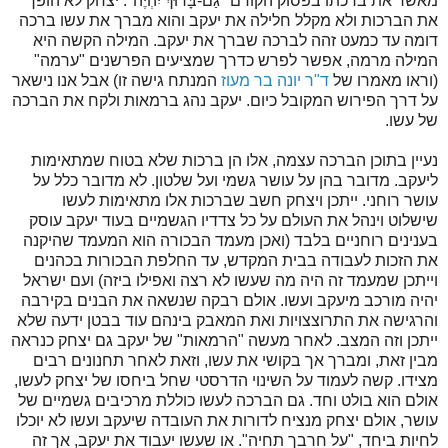
מאשר את ברכתו בפסוק הקודם "גַּם-בָּרוּךְ יִהְיֶה". יצחק לא הופך
את הברכות ולא מקלל חלילה את יעקב והוא מברך את עשו ברכה
דומה עד כמעט זהה לברכה שברך את יעקב. המילה הקשה היא
המילה מרמה, אפשר לפרש כדרך שמציעים הפרשנים "ערמה"
(וראו מאמרו של
ד"ר יונה בר מעוז
המנתח גישה זו) אבל אנו נישאר
על דרך הפירוש המקובל כיום. יעקב נהג ברמאות ולקח את הברכה
של עשו.
נעיין בתוכן הברכה עצמה, אלו הן ברכות שלא בטוח שמתאימות
ליעקב. מדובר בהן על עושר גשמי ועל שלטון. לא מדובר כלל על
עושר רוחני. ייתכן ויצחק חשב שברכות אלו מתאימות לעשו
שישלוט וינהל את העולם על כל צדדיו הגשמיים בעוד יעקב עוסק
בענינים רוחניים בלבד (ואכן מעמד הבכורה הוא המעמד שהיקנה
את הזכות לעבודה בבית המקדש, עד החלפת הבכורות בכהנים
וייתכן שמעמד זה היה מה שעשו לא רצה ואפילו ביזה) ועם ישראל
יהיה מורכב מיעקב ועשו. אולם רבקה שנשאה את הבנים בקירבה
והרגישה את התרוצצויות ואת המאבק בינהם עוד בבטן ידעה שלא
ייתכן וזה המצב. לאחר מעשה "הרמאות" של יעקב גם יצחק כנראה
מבין זאת, ומברך אך בקושי את עשו, וזאת לאחר תחנונים רבים
מצידו. קשה לעמוד על השינוי הדרסטי שחל ביחסו של יצחק לעשו,
אולם הוא בולט וחד. גם הברכה לעשו כוללת מרכיבים גשמיים של
עושר, אולם יצחק מנציח לדורות את העובדה שיעקב ועשו לא יוכלו
לחיות ביחד, "על חרבך תחיה". או שעשו יעבוד את יעקב, אך זה