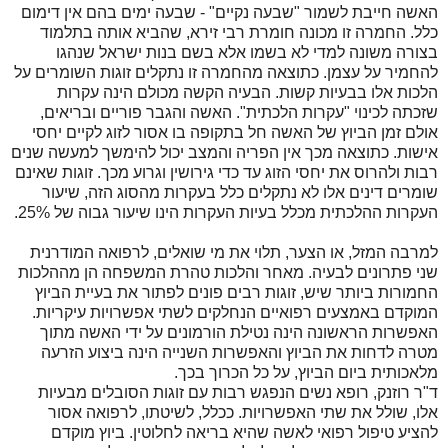
האשה חייבת לשמור "שבעה נקיים" - שבעה ימים בהם אין דימום
כלל. החמרה זו מכונה חומרת רבי זירא, שהביא אותה בתלמוד
בצורה משונה למדי לא בשמו אלא בשם בנות ישראל שנהגו
להחמיר על עצמן. כתוצאה מהחמרה זו נתקלים זוגות השומרים על
הלכות אלו בבעיות קשות. הבעיה הקשה מכולם הינה עקרות
שזכתה לכינוי "עקרות הלכתית". האשה והגבר פוריים ובריאים,
אולם זמן הביוץ של האשה חל בתקופה בו אסור לזוג לקיים יחסי
אישות. כתוצאה מכך אין הפריה והמצב יכול להימשך למעשה שנים
רבות ולהרוס את יחסי הזוג עד כדי גירושין וגרוע מכך. זוגות שאינם
שומרים דינים אלו לא נתקלים כלל בעקרות מהסוג הזה, שיעור
העקרות ההלכתית מכלל בעיות העקרות הינו שיעור גבוה של 25%.
למרבה המזל, או הצער, תלוי את מי שואלים, לרפואה המודרנית
שני פתרונים לבעיה. מאחר והלכות טהרת המשפחה הן מההלכות
החמורות ביותר שיש, זוגות רבים פונים לפתור את בעיית הביוץ
המוקדם באמצעים רפואיים הנחלקים לשתי אפשרויות עיקריות.
האפשרות הראשונה הינה נטילת הורמונים על ידי האשה מתוך
מטרה לדחות את הביוץ והאפשרות השנייה הינה ביצוע הזרעה
מלאכותית ביום הביוץ, על כל הכרוך בכך.
ד"ר רוזנק, רופא נשים הנפגש רבות עם זוגות הסובלים מבעיות
אלו, שולל את שתי האפשרויות. ככלל, לשיטתו, לרפואה אסור
להציע טיפול רפואי לאשה שהיא בריאה לחלוטין. ביוץ מוקדם