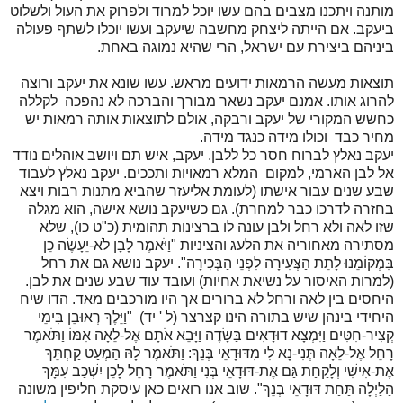
מותנה ויתכנו מצבים בהם עשו יוכל למרוד ולפרוק את העול ולשלוט
ביעקב. אם הייתה ליצחק מחשבה שיעקב ועשו יוכלו לשתף פעולה
ביניהם ביצירת עם ישראל, הרי שהיא נמוגה באחת.
תוצאות מעשה הרמאות ידועים מראש. עשו שונא את יעקב ורוצה
להרוג אותו. אמנם יעקב נשאר מבורך והברכה לא נהפכה לקללה
כחשש המקורי של יעקב ורבקה, אולם לתוצאות אותה רמאות יש
מחיר כבד וכולו מידה כנגד מידה.
יעקב נאלץ לברוח חסר כל ללבן. יעקב, איש תם ויושב אוהלים נודד
אל לבן הארמי, למקום המלא רמאויות ותככים. יעקב נאלץ לעבוד
שבע שנים עבור אישתו (לעומת אליעזר שהביא מתנות רבות ויצא
בחזרה לדרכו כבר למחרת). גם כשיעקב נושא אישה, הוא מגלה
שזו לאה ולא רחל ולבן עונה לו ברצינות תהומית (כ"ט כו), שלא
מסתירה מאחוריה את הלעג והציניות "וַיֹּאמֶר לָבָן לֹא-יֵעָשֶׂה כֵן
בִּמְקוֹמֵנוּ לָתֵת הַצְּעִירָה לִפְנֵי הַבְּכִירָה". יעקב נושא גם את רחל
(למרות האיסור על נשיאת אחיות) ועובד עוד שבע שנים את לבן.
היחסים בין לאה ורחל לא ברורים אך היו מורכבים מאד. הדו שיח
היחידי בינהן שיש בתורה הינו קצרצר (ל ' יד) "וַיֵּלֶךְ רְאוּבֵן בִּימֵי
קְצִיר-חִטִּים וַיִּמְצָא דוּדָאִים בַּשָּׂדֶה וַיָּבֵא אֹתָם אֶל-לֵאָה אִמּוֹ וַתֹּאמֶר
רָחֵל אֶל-לֵאָה תְּנִי-נָא לִי מִדּוּדָאֵי בְּנֵךְ: וַתֹּאמֶר לָהּ הַמְעַט קַחְתֵּךְ
אֶת-אִישִׁי וְלָקַחַת גַּם אֶת-דּוּדָאֵי בְּנִי וַתֹּאמֶר רָחֵל לָכֵן יִשְׁכַּב עִמָּךְ
הַלַּיְלָה תַּחַת דּוּדָאֵי בְנֵךְ". שוב אנו רואים כאן עיסקת חליפין משונה