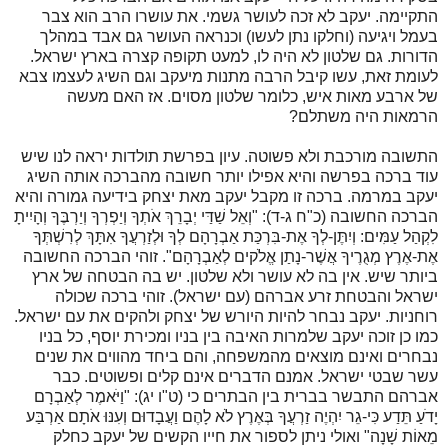
התקיימה. יעקב לא זכה לעושר גשמי. את עושרו הרב הוא צבר
בעמל ויגיעה (וחלקו נתן לעשו) וכנראה העושר גם אבד במהלך
הדורות. גם שלטון לא היה לו, למעט תקופה קצרה בארץ ישראל.
לעומת זאת, עשו קיבל הרבה מתנות מיעקב וגם השיג לעצמו צבא
של ארבע מאות איש, כלומר שלטון מסוים. אז האם מעשה
הרמאות היה משתלם?
התשובה מורכבת ולא פשוטה. עיון בפרשת תולדות יראה לנו שיש
עוד ברכה בפרשה והיא אפילו יותר חשובה מהברכה אותה השיג
יעקב במרמה. ברכה זו מקבל יעקב מאת יצחק בידיעה גמורה והיא
הברכה החשובה (כ"ח ג-ד): "וְאֵל שַׁדַּי יְבָרֵךְ אֹתְךָ וְיַפְרְךָ וְיַרְבֶּךָ וְהָיִיתָ
לִקְהַל עַמִּים: וְיִתֶּן-לְךָ אֶת-בִּרְכַּת אַבְרָהָם לְךָ וּלְזַרְעֲךָ אִתָּךְ לְרִשְׁתְּךָ
אֶת-אֶרֶץ מְגֻרֶיךָ אֲשֶׁר-נָתַן אֱלֹקים לְאַבְרָהָם". זוהי הברכה החשובה
ביותר שיש. אין בה לא עושר ולא שלטון. יש בה הבטחה של ארץ
ישראל והבטחת זרע אברהם (עם ישראל). זוהי ברכה שכולה
רוחניות. יעקב נבחר להיות היורש של יצחק ולהקים את עם ישראל.
כמו כן זוכה יעקב שלמרות האיבה בין בניו ומכירת יוסף, כל בניו
נבחרים ואינם מוצאים מהמשפחה, והם ביחד מהווים את שנים
עשר שבטי ישראל. אמנם הדברים אינם קלים ופשוטים. כבר
אברהם התבשר בברית בין הבתרים כי (ט"ו יג): "וַיֹּאמֶר לְאַבְרָם
יָדֹעַ תֵּדַע כִּי-גֵר יִהְיֶה זַרְעֲךָ בְּאֶרֶץ לֹא לָהֶם וַעֲבָדוּם וְעִנּוּ אֹתָם אַרְבַּע
מֵאוֹת שָׁנָה" ואולי ניתן לספור את חייו הקשים של יעקב כחלק