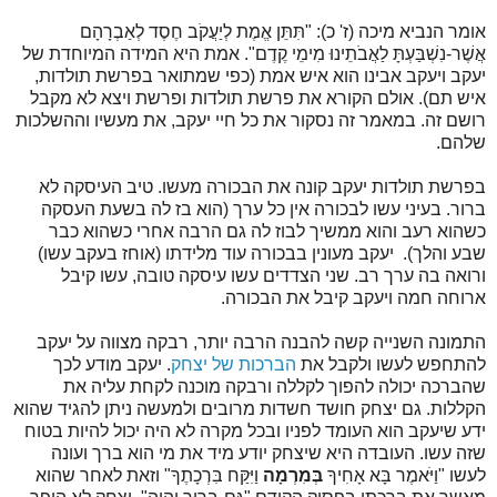
אומר הנביא מיכה (ז' כ): "תִּתֵּן אֱמֶת לְיַעֲקֹב חֶסֶד לְאַבְרָהָם
אֲשֶׁר-נִשְׁבַּעְתָּ לַאֲבֹתֵינוּ מִימֵי קֶדֶם". אמת היא המידה המיוחדת של
יעקב ויעקב אבינו הוא איש אמת (כפי שמתואר בפרשת תולדות,
איש תם). אולם הקורא את פרשת תולדות ופרשת ויצא לא מקבל
רושם זה. במאמר זה נסקור את כל חיי יעקב, את מעשיו וההשלכות
שלהם.
בפרשת תולדות יעקב קונה את הבכורה מעשו. טיב העיסקה לא
ברור. בעיני עשו לבכורה אין כל ערך (הוא בז לה בשעת העסקה
כשהוא רעב והוא ממשיך לבוז לה גם הרבה אחרי כשהוא כבר
שבע והלך). יעקב מעונין בבכורה עוד מלידתו (אוחז בעקב עשו)
ורואה בה ערך רב. שני הצדדים עשו עיסקה טובה, עשו קיבל
ארוחה חמה ויעקב קיבל את הבכורה.
התמונה השנייה קשה להבנה הרבה יותר, רבקה מצווה על יעקב
להתחפש לעשו ולקבל את
הברכות של יצחק
. יעקב מודע לכך
שהברכה יכולה להפוך לקללה ורבקה מוכנה לקחת עליה את
הקללות. גם יצחק חושד חשדות מרובים ולמעשה ניתן להגיד שהוא
ידע שיעקב הוא העומד לפניו ובכל מקרה לא היה יכול להיות בטוח
שזה עשו. העובדה היא שיצחק יודע מיד את מי הוא ברך ועונה
לעשו "וַיֹּאמֶר בָּא אָחִיךָ
בְּמִרְמָה
וַיִּקַּח בִּרְכָתֶךָ" וזאת לאחר שהוא