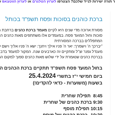
ר תורה ישירות לנייד שלכם? הצטרפו
לערוץ הטלגרם
או
לערוץ הווטצאפ
ש
ברכת כוהנים בסוכות ופסח תשפ"ד בכותל
מסורת ארוכה מדי שנים היא לקיים
מעמד ברכת כהנים
ברחבת הכ
סוכות וחול המועד פסח. במעמדים אלו משתתפים מאות כהנים המ
המתפללים בברכה המסורתית
"יברכך ה' וישמרך: יאר ה' פניו אילך ויחנך: ישא ה' פניו אליך ויש
מענדל גפנר זצ"ל ומתקיים זה כארבעים שנה. המקור למעמד בדב
בברכת כהנים שנאמרת על ידי שלוש מאות כהנים סמוך למקום ה
בחול המועד פסח תשפ"ד תתקיים ברכת הכהנים המ
25.4.2024
ביום חמישי י"ז בתשרי
בשעות (משוערות - כדאי להקדים!)
8:45 תפילת שחרית
9:30 ברכת כהנים של שחרית
10:15 תפילת מוסף