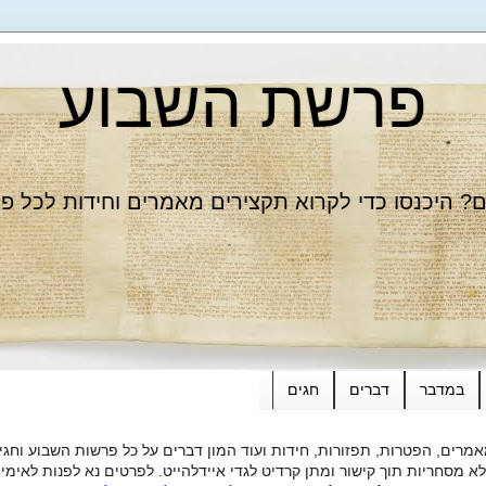
פרשת השבוע
 היכנסו כדי לקרוא תקצירים מאמרים וחידות לכל פ
במדבר
דברים
חגים
רים, הפטרות, תפזורות, חידות ועוד המון דברים על כל פרשות השבוע וחגי
ות תוך קישור ומתן קרדיט לגדי איידלהייט. לפרטים נא לפנות לאימייל dieide@yahoo.com