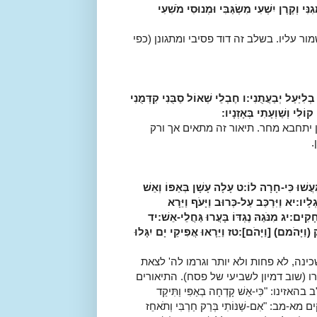
ִי וְקֶרֶן יִשְׁעִי מִשְׂגַּבִּי וּמְנוּסִי מֹשִׁעִי
ור עליו. בשלב זה דוד פסיבי ומתגונן (כפי
ְלִיַּעַל יְבַעֲתֻנִי:
ו
חֶבְלֵי שְׁאוֹל סַבֻּנִי קִדְּמֻנִי
ֹלִי וְשַׁוְעָתִי בְּאָזְנָיו:
ן יתחבא מחר. תיאור זה מתאים אך ורק
.
ָּעֲשׁוּ כִּי-חָרָה לוֹ:
ט
עָלָה עָשָׁן בְּאַפּוֹ וְאֵשׁ
ְלָיו:
יא
וַיִּרְכַּב עַל-כְּרוּב וַיָּעֹף וַיֵּרָא
ְחָקִים:
יג
מִנֹּגַהּ נֶגְדּוֹ בָּעֲרוּ גַּחֲלֵי-אֵשׁ:
יד
 (וַיָּהֹמם) [וַיָּהֹם]:
טז
וַיֵּרָאוּ אֲפִיקֵי יָם יִגָּלוּ
ינה, לא פחות ולא יותר וגרמו לה' לצאת
ו (שוב דמיון לשביעי של פסח). התיאורים
 "כִּי-אֵשׁ קָדְחָה בְאַפִּי וַתִּיקַד
ים מא-מב: "אִם-שַׁנּוֹתִי בְּרַק חַרְבִּי וְתֹאחֵז