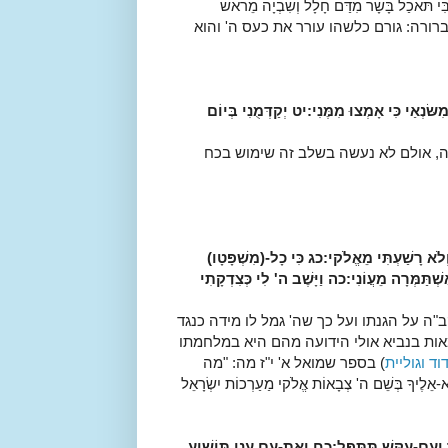
רְבִּי תֹּאכַל בָּשָׂר מִדַּם חָלָל וְשִׁבְיָה מֵרֹאשׁ
ם ברורה: גורם כלשהו עורר את כעס ה' והוא
מִשּׂנְאַי כִּי אָמְצוּ מִמֶּנִי:
יט
יְקַדְּמֻנִי בְּיוֹם
ה, אולם לא נעשה בשלב זה שימוש בכח
וְלֹא רָשַׁעְתִּי מֵאֱלֹקי:
כג
כִּי כָל-(מִשְׁפָּטָו)
ְׁתַּמְּרָה מֵעֲוֹנִי:
כה
וַיָּשֶׁב ה' לִי כְּצִדְקָתִי
ב"ה על הגנתו ועל כך שה' גמל לו מידה כנגד
מאות בנביא אולי הידועה מהם היא במלחמתו
וד וגוליית
) בספר שמואל א' י"ז מה: "
מה
י בָא-אֵלֶיךָ בְּשֵׁם ה' צְבָאוֹת אֱלֹקי מַעַרְכוֹת יִשְׂרָאֵל
ְעִם-עִקֵּשׁ תִּתַּפָּל:
כח
וְאֶת-עַם עָנִי תּוֹשִׁיעַ