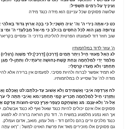
וְעֵינֶיךָ עַל-רָמִים תַּשְׁפִּיל:
שלושה פסוקים שכל עניינם הוא מידה כנגד מידה
כט
כִּי-אַתָּה נֵירִי ה' וַה' יַגִּיהַּ חָשְׁכִּי:
ל
כִּי בְכָה אָרוּץ גְּדוּד בֵּאלֹהַי א
צְרוּפָה מָגֵן הוּא לְכֹל הַחֹסִים בּוֹ:
לב
כִּי מִי-אֵל מִבַּלְעֲדֵי ה' וּמִי צוּ
שוב חוזר דוד לאמונתו הפרטית להליכתו בדרכי ה' ומסיים בקריאה כ
ה' עוזר לדוד במלחמותיו
לג
הָאֵל מָעוּזִּי חָיִל וַיַּתֵּר תָּמִים (דַּרְכִּו) [דַּרְכִּי]:
לד
מְשַׁוֶּה (רַגְלַיו) [
מְלַמֵּד יָדַי לַמִּלְחָמָה וְנִחַת קֶשֶׁת-נְחוּשָׁה זְרֹעֹתָי:
לו
וַתִּתֶּן-לִי מָגֵן יִ
תַּחְתֵּנִי וְלֹא מָעֲדוּ קַרְסֻלָּי:
לא תמיד אפשר לברוח ולהיות פסיבי. לפעמים אין ברירה אלא להיל
מודה לה' על שסייע לו במלחמותיו.
לח
אֶרְדְּפָה אֹיְבַי וָאַשְׁמִידֵם וְלֹא אָשׁוּב עַד-כַּלֹּתָם:
לט
וָאֲכַלֵּם וָאֶ
וַתַּזְרֵנִי חַיִל לַמִּלְחָמָה תַּכְרִיעַ קָמַי תַּחְתֵּנִי:
מא
וְאֹיְבַי תַּתָּה לִּי עֹ
אֶל-ה' וְלֹא-עָנָם:
מג
וְאֶשְׁחָקֵם כַּעֲפַר-אָרֶץ כְּטִיט-חוּצוֹת אֲדִקֵּם א
פסוקים אלו אינם יכולים להיות כנגד שאול ואף לא כנגד אבשלום. 
אך הוא נמנע מלפגוע במשיח ה'. דוד נתן הוראה ברורה לא לפגוע
כנגד מלכים זרים בהם נלחם דוד - מול עמון, מואב, אדום ועמלק.
גם פסוקים אלו מזכירים מאד את פרשת האזינו למשל : "רְאוּ עַתָּה כִּי אֲנִי אֲ