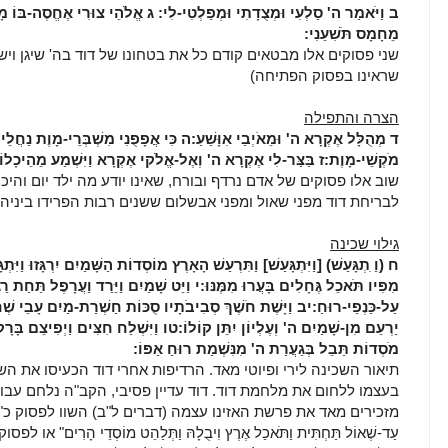
ב
וַיֹּאמַר ה' סַלְעִי וּמְצֻדָתִי וּמְפַלְטִי-לִי:
ג
אֱלֹהֵי צוּרִי אֶחֱסֶה-בּוֹ מָגִנּ
מֵחָמָס תֹּשִׁעֵנִי:
שני פסוקים אלו מבטאים קודם כל את בטחונו של דוד בה' שיגן וישמ
שראינו בפסוק הפתיחה)
הצרה והתפילה
ד
מְהֻלָּל אֶקְרָא ה' וּמֵאֹיְבַי אִוָּשֵׁעַ:
ה
כִּי אֲפָפֻנִי מִשְׁבְּרֵי-מָוֶת נַחֲלֵי ב
מֹקְשֵׁי-מָוֶת:
ז
בַּצַּר-לִי אֶקְרָא ה' וְאֶל-אֱלֹקי אֶקְרָא וַיִּשְׁמַע מֵהֵיכָלוֹ קו
שוב אלו פסוקים של אדם נרדף ובורח, שאינו יודע מה ילד יום והיכ
לבריחת דוד מפני שאול ומפני אבשלום ששנים רבות הפרידו ביניהן
גילוי שכינה
ח
(וַ ִתְגָּעַשׁ) [וַיִּתְגָּעַשׁ] וַתִּרְעַשׁ הָאָרֶץ מוֹסְדוֹת הַשָּׁמַיִם יִרְגָּזוּ וַיִּתְג
מִפִּיו תֹּאכֵל גֶּחָלִים בָּעֲרוּ מִמֶּנּוּ:
י
וַיֵּט שָׁמַיִם וַיֵּרַד וַעֲרָפֶל תַּחַת רַג
עַל-כַּנְפֵי-רוּחַ:
יב
וַיָּשֶׁת חֹשֶׁךְ סְבִיבֹתָיו סֻכּוֹת חַשְׁרַת-מַיִם עָבֵי שׁ
יַרְעֵם מִן-שָׁמַיִם ה' וְעֶלְיוֹן יִתֵּן קוֹלוֹ:
טו
וַיִּשְׁלַח חִצִּים וַיְפִיצֵם בָּרָק
מֹסְדוֹת תֵּבֵל בְּגַעֲרַת ה' מִנִּשְׁמַת רוּחַ אַפּוֹ:
תיאור השכינה לירי ופיוטי מאד. הרדיפות אחרי דוד הכעיסו את השכ
בעצמו ללחום את מלחמת דוד. דוד עדיין פסיבי, הקב"ה נלחם עבור
מזכירים מאד את פרשת האזינו עצמה (דברים ל"ב) השוו לפסוק כ"ב בהאזינו:
עַד-שְׁאוֹל תַּחְתִּית וַתֹּאכַל אֶרֶץ וִיבֻלָהּ וַתְּלַהֵט מוֹסְדֵי הָרִים" או לפסוק