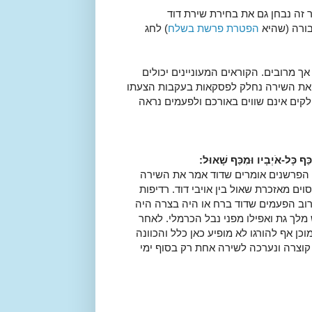
ר זה נבחן גם את בחירת שירת דוד
בורה (שהיא
הפטרת פרשת בשלח
) לחג
 מרובים. הקוראים המעוניינים יכולים
. את השירה נחלק לפסקאות בעקבות הצעתו
חלקים אינם שווים באורכם ולפעמים נראה
ַף כָּל-אֹיְבָיו וּמִכַּף שָׁאוּל:
 הפרשנים אומרים שדוד אמר את השירה
וים מאזכרת שאול בין אויבי דוד. רדיפות
 רוב הפעמים שדוד ברח או היה בצרה היה
מלך גת ואפילו מפני נבל הכרמלי. לאחר
ן אף להורגו לא מופיע כאן כלל והכוונה
 קוצרה ונערכה לשירה אחת רק בסוף ימי