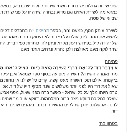
שתי שירות גדולות יש בתורה ושתי שירות גדולות יש בנביא, במאמ
כמתאימה לשירת האזינו וגם מדוע נבחרה שירה זו על פני שירת ד
שביעי של פסח.
לשירה עותק נוסף, כמעט זהה, בספר
תהילים י"ח
בהבדלים דקים אך
למצוא את ההבדלים, אולם על פי רוב לא נעסוק בהם במאמר זה
של יהודה קיל בפירוש דעת מקרא וניתן להן כותרות כפי דבריו. ה
שהחלוקה מעט מאולצת ולכן נחרוג ונרחיב אותה מעט.
פתיחה
א
וַיְדַבֵּר דָּוִד לַה' אֶת-דִּבְרֵי הַשִּׁירָה הַזֹּאת בְּיוֹם- הִצִּיל ה' אֹתוֹ מִכּ
מתי נאמרה השירה? השירה מופיעה בסוף ספר שמואל ואכן עיקר
בזקנותו. אולם תוכן השורה מעט קשה. קודם כל יש לנו אי נוחות מס
שאול את דוד היו לפני יותר משלושים שנה מסוף חייו של דוד
. אכן
טרם היותו מלך על כל ישראל - כאשר ברח מפני שאול, מפני אכיש 
שעלה למלוכה דווקא ניצח ברוב המלחמות. דווקא אויב מר שהיה מוכ
לבנו - אבשלום.ייתכן שחלקים מהשירה נכתבו בזמנים שונים והיא
דוד.
בטחון בה'