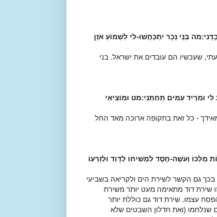
ְדֻנִי:
מה
בְּנֵי נֵכָר יִתְכַּחֲשׁוּ-לִי לִשְׁמוֹעַ אֹזֶן
י, שעכשיו הם עובדים את ישראל. בני
ִי וּמֹרִיד עַמִּים תַּחְתֵּנִי:
מט
וּמוֹצִיאִי
 מאידך - כל זאת בתקופה ארוכה מאד החל
ֹת מַלְכּוֹ וְעֹשֶׂה-חֶסֶד לִמְשִׁיחוֹ לְדָוִד וּלְזַרְעוֹ
 בכך גם הקשר לשירת הים ולקריאה בשביעי
ו שירת דוד מתאימה מעט יותר משירת
סח עצמו. שירת דוד גם כוללת יותר
 שנלחמו (ואת חדלון השבטים שלא