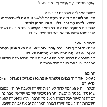
וַאֲחַיֶּה מָחַצְתִּי וַאֲנִי אֶרְפָּא וְאֵין מִיָּדִי מַצִּיל"
ביסוס הממלכה והרחבת גבולותיה
מד
וַתְּפַלְּטֵנִי מֵרִיבֵי עַמִּי תִּשְׁמְרֵנִי לְרֹאשׁ גּוֹיִם עַם לֹא-יָדַעְתִּי יַעַב
יִשָּׁמְעוּ לִי:
מו
בְּנֵי נֵכָר יִבֹּלוּ וְיַחְגְּרוּ מִמִּסְגְּרוֹתָם:
הפסוקים מחזקים הבנה זו. המלחמה הקשה הייתה מול עם לא ידעת
הנכר שלא שמעו את שמו של דוד נוצחו על ידו.
סיכום הישועה
מז
חַי-ה' וּבָרוּךְ צוּרִי וְיָרֻם אֱלֹקי צוּר יִשְׁעִי:
מח
הָאֵל הַנֹּתֵן נְקָמֹת ל
מֵאֹיְבָי וּמִקָּמַי תְּרוֹמְמֵנִי מֵאִישׁ חֲמָסִים תַּצִּילֵנִי:
דוד מסכם את דבריו. ניצחונות על עמים מחד והצלה מפני רודפיו
ממלכת שאול ועד לאחר מרד אבשלום.
חתימה
נ
עַל-כֵּן אוֹדְךָ ה' בַּגּוֹיִם וּלְשִׁמְךָ אֲזַמֵּר:
נא
(מִגְדֹּיל) [מִגְדּוֹל] יְשׁוּעו
עַד-עוֹלָם:
הצלה זו היא הגורמת לדוד לשיר את השירה ולשבח את ה' (וכמובן
שלפסח). בפסח מודגשת יותר הפסיביות של בני ישראל ומבחינה ז
דבורה (התיאור אצל דבורה הוא פעיל הרבה יותר) כהפטרה לחג הפ
תשבחות לה' לעומת שירת דבורה המהללת גם את גבורת השבטים