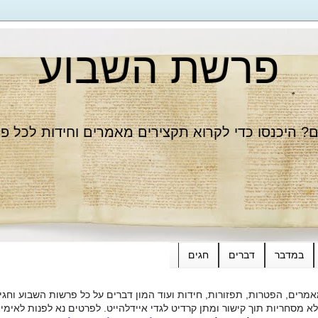
פרשת השבוע
 היכנסו כדי לקרוא תקצירים מאמרים וחידות לכל פ
במדבר
דברים
חגים
רים, הפטרות, תפזורות, חידות ועוד המון דברים על כל פרשות השבוע וחגי
ות תוך קישור ומתן קרדיט לגדי איידלהייט. לפרטים נא לפנות לאימייל dieide@yahoo.com