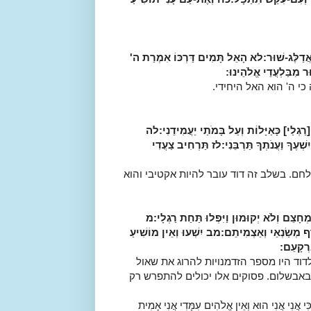
ֲדַלֶּג-שׁוּר:
לא
הָאֵל תָּמִים דַּרְכּוֹ אִמְרַת ה'
ר מִבַּלְעֲדֵי אֱלֹהֵינוּ:
י ה' הוא האל היחידי.
רַגְלַי] כָּאַיָּלוֹת וְעַל בָּמֹתַי יַעֲמִידֵנִי:
לה
שְׁעֶךָ וַעֲנֹתְךָ תַּרְבֵּנִי:
לז
תַּרְחִיב צַעֲדִי
חם. בשלב זה דוד עובר להיות אקטיבי והוא
מְחָצֵם וְלֹא יְקוּמוּן וַיִּפְלוּ תַּחַת רַגְלָי:
מ
רֶף מְשַׂנְאַי וְאַצְמִיתֵם:
מב
יִשְׁעוּ וְאֵין מוֹשִׁיעַ
ֶרְקָעֵם:
לדוד היו מספר הזדמנויות להרוג את שאול
 באבשלום. פסוקים אלו יכולים להתפרש רק
נִי הוּא וְאֵין אֱלֹהִים עִמָּדִי אֲנִי אָמִית