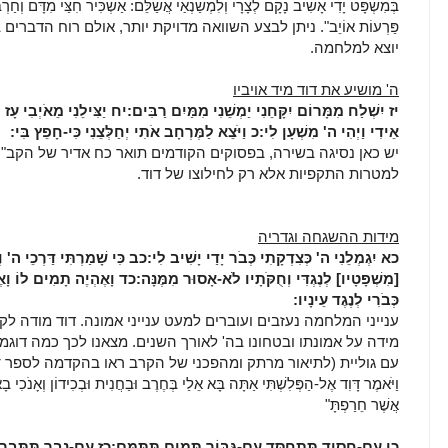
בְּמִשְׁפָּט יָדִי אָשִׁיב נָקָם לְצָרָי וְלִמְשַׂנְאַי אֲשַׁלֵּם: אַשְׁכִּיר חִצַּי מִדָּם וְחַ
פַּרְעוֹת אוֹיֵב". ניתן לבצע השוואה מדויקת יותר, אולם רוח הדברי
יוצא למלחמה.
ה' מושיע את דוד מיד אויביו
יז
יִשְׁלַח מִמָּרוֹם יִקָּחֵנִי יַמְשֵׁנִי מִמַּיִם רַבִּים:
יח
יַצִּילֵנִי מֵאֹיְבִי עָז 
אֵידִי וַיְהִי ה' מִשְׁעָן לִי:
כ
וַיֹּצֵא לַמֶּרְחָב אֹתִי יְחַלְּצֵנִי כִּי-חָפֵץ בִּי:
יש כאן נסיגה בשירה, בפסוקים הקודמים תואר כח אדיר של הקב"
למטרות התקפיות אלא רק לחילוצו של דוד.
מידות ההשגחה וגדריה
כא
יִגְמְלֵנִי ה' כְּצִדְקָתִי כְּבֹר יָדַי יָשִׁיב לִי:
כב
כִּי שָׁמַרְתִּי דַּרְכֵי ה' 
[מִשְׁפָּטָיו] לְנֶגְדִּי וְחֻקֹּתָיו לֹא-אָסוּר מִמֶּנָּה:
כד
וָאֶהְיֶה תָמִים לוֹ וָאֶש
כְּבֹרִי לְנֶגֶד עֵינָיו:
ענייני המלחמה נעזבים ועוברים למעט ענייני אמונה. דוד מודה לק
מידה על אמונתו ובטחונו בה' לאורך השנים. מצאנו לכך כמה דוג
עם גוליית (לתיאור מרתק ומהפכני של הקרב ראו בהקדמה לספר
ד
וַיֹּאמֶר דָּוִד אֶל-הַפְּלִשְׁתִּי אַתָּה בָּא אֵלַי בְּחֶרֶב וּבַחֲנִית וּבְכִידוֹן וְאָנֹכִ
אֲשֶׁר חֵרַפְתָּ"
כו
עִם-חָסִיד תִּתְחַסָּד עִם-גִּבּוֹר תָּמִים תִּתַּמָּם:
כז
עִם-נָבָר תִּתָּבָר ו