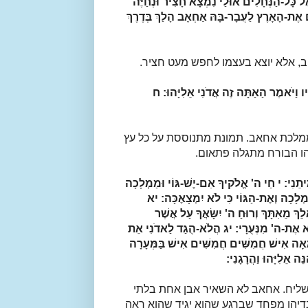
ל כָּל-הַנְּחָלִים אוּלַי נִמְצָא חָצִיר וּנְחַיֶּה
ם אֶת-הָאָרֶץ לַעֲבָר-בָּהּ אַחְאָב הָלַךְ בְּדֶרֶךְ
ב, אלא יוצא בעצמו לחפש מעט חציר.
ָּנָיו וַיֹּאמֶר הַאַתָּה זֶה אֲדֹנִי אֵלִיָּהוּ:
ח
ממלכת אחאב. תמונת מתנוססת על כל עץ
יהו הבורח מתגלה פתאום.
יתֵנִי:
י
חַי ה' אֱלֹקיךָ אִם-יֶשׁ-גּוֹי וּמַמְלָכָה
מְלָכָה וְאֶת-הַגּוֹי כִּי לֹא יִמְצָאֶכָּה:
יא
לֵךְ מֵאִתָּךְ וְרוּחַ ה' יִשָּׂאֲךָ עַל אֲשֶׁר
רֵא אֶת-ה' מִנְּעֻרָי:
יג
הֲלֹא-הֻגַּד לַאדֹנִי אֵת
ֵאָה אִישׁ חֲמִשִּׁים חֲמִשִּׁים אִישׁ בַּמְּעָרָה
 אֵלִיָּהוּ וַהֲרָגָנִי:
 השליח. אחאב לא השאיר אבן אחת בלתי
דיהו מפחד שברגע שהוא יגיד שהוא ראה