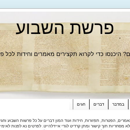
פרשת השבוע
 היכנסו כדי לקרוא תקצירים מאמרים וחידות לכל פ
במדבר
דברים
חגים
רים, הפטרות, תפזורות, חידות ועוד המון דברים על כל פרשות השבוע וחגי
ות תוך קישור ומתן קרדיט לגדי איידלהייט. לפרטים נא לפנות לאימייל dieide@yahoo.com