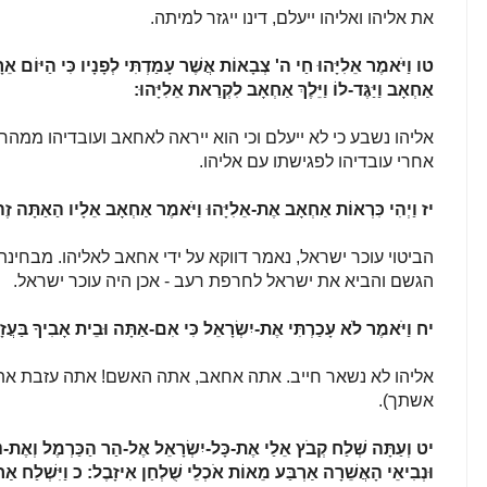
את אליהו ואליהו ייעלם, דינו ייגזר למיתה.
טו
וַיֹּאמֶר אֵלִיָּהוּ חַי ה' צְבָאוֹת אֲשֶׁר עָמַדְתִּי לְפָנָיו כִּי הַיּוֹם א
אַחְאָב וַיַּגֶּד-לוֹ וַיֵּלֶךְ אַחְאָב לִקְרַאת אֵלִיָּהוּ:
אליהו נשבע כי לא ייעלם וכי הוא ייראה לאחאב ועובדיהו ממהר
אחרי עובדיהו לפגישתו עם אליהו.
יז
וַיְהִי כִּרְאוֹת אַחְאָב אֶת-אֵלִיָּהוּ וַיֹּאמֶר אַחְאָב אֵלָיו הַאַתָּה זֶה
הביטוי עוכר ישראל, נאמר דווקא על ידי אחאב לאליהו. מבחינ
הגשם והביא את ישראל לחרפת רעב - אכן היה עוכר ישראל.
יח
וַיֹּאמֶר לֹא עָכַרְתִּי אֶת-יִשְׂרָאֵל כִּי אִם-אַתָּה וּבֵית אָבִיךָ בַּעֲז
אליהו לא נשאר חייב. אתה אחאב, אתה האשם! אתה עזבת את 
אשתך).
יט
וְעַתָּה שְׁלַח קְבֹץ אֵלַי אֶת-כָּל-יִשְׂרָאֵל אֶל-הַר הַכַּרְמֶל וְאֶת-נְ
וּנְבִיאֵי הָאֲשֵׁרָה אַרְבַּע מֵאוֹת אֹכְלֵי שֻׁלְחַן אִיזָבֶל:
כ
וַיִּשְׁלַח אַחְ