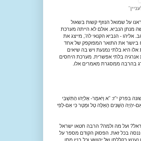
ניין
"
אנו על שמואל הנוזף קשות בשאול
שה מנתן הנביא. אולם לא הייתה מערכת
 אליהו - הנביא הקנאי לה', מייצג את
ח ביושר את התואר המפוקפק של אחד
אלו היא בלתי נמנעת ויש בה שיאים
ת אנרגיה בלתי אפשרית. מערכת היחסים
רג בהרבה ממסגרת מאמרים אלו.
נה בפרק י"ז: "
א
וַיֹּאמֶר- אֵלִיָּהוּ הַתִּשְׁבִּי
ם-יִהְיֶה הַשָּׁנִים הָאֵלֶּה טַל וּמָטָר כִּי אִם-לְפִי
ראל? ועל מה ולמה? הרבה חטאו ישראל
 ננסה בכל זאת. הפסוק הקודם מספר על
נענש בקללתו של יהושע וכל בניו מתו.