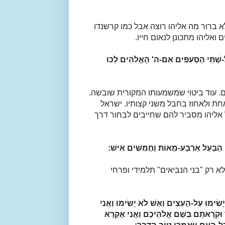
לא ברור מה אליהו רוצה אבל כמו קרשנדו
אליהו מתכונן לנאום חייו.
ל-שְׁתֵּי הַסְּעִפִּים אִם-ה' הָאֱלֹהִים לְכוּ
. עוד ביטוי שמשמעותו המקורית שובשה.
חת ולאחוז בחבל משני קצותיו. ישראל
אליהו מסביר להם שחייבים לבחור דרך
ֵי הַבַּעַל אַרְבַּע-מֵאוֹת וַחֲמִשִּׁים אִישׁ:
לא רק "בני הנביאים" תלמידי ופרחי
וְיָשִׂימוּ עַל-הָעֵצִים וְאֵשׁ לֹא יָשִׂימוּ וַאֲנִי
וּקְרָאתֶם בְּשֵׁם אֱלֹהֵיכֶם וַאֲנִי אֶקְרָא