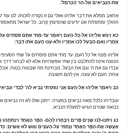
אֶת-הַנְּבִיאִים אֶל-הַר הַכַּרְמֶל:
אחאב ממלא את דבר אליהו ואולי גם זו נקודה לזכותו. לנו עוד 
ההולך ומתפתח אנו יודעים שהפיצוץ קרוב. כל ישראל מתאספים ו
כא
וַיִּגַּשׁ אֵלִיָּהוּ אֶל-כָּל-הָעָם וַיֹּאמֶר עַד-מָתַי אַתֶּם פֹּסְחִים עַ
אַחֲרָיו וְאִם-הַבַּעַל לְכוּ אַחֲרָיו וְלֹא-עָנוּ הָעָם אֹתוֹ דָּבָר:
אליהו פונה אל כל העם. עד מתי אתם פוסחים על שתי הסעיפים
הכוונה אינה להתלבט בין שתי אפשרויות אלא לא לבחור דרך א
עבדו גם את ה' וגם את הבעל. מבחינת מה שבטוח בטוח. אבל 
אחת. העם לא עונה. אין להם תשובה.
כב
וַיֹּאמֶר אֵלִיָּהוּ אֶל-הָעָם אֲנִי נוֹתַרְתִּי נָבִיא לַה' לְבַדִּי וּנְבִיא
עובדיהו כלכל מאה נביאים במערה. ייתכן ואלו לא היו נביאים א
נבואה שטרם הגיעו למעלת הנביא.
כג
וְיִתְּנוּ-לָנוּ שְׁנַיִם פָּרִים וְיִבְחֲרוּ לָהֶם- הַפָּר הָאֶחָד וִינַתְּחֻהוּ 
אֶעֱשֶׂה אֶת-הַפָּר הָאֶחָד וְנָתַתִּי עַל-הָעֵצִים וְאֵשׁ לֹא אָשִׂים:
כד