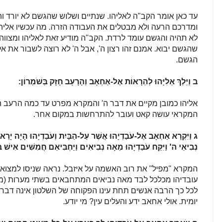
עד כאן אומר הקב"ה לאליהו. שנתיים ושלוש שהגשם לא יורד ו
ומדרכם הרעה ולא מבטלים את העבודה הזרה. מה עכשיו אליהו
לא תהיה והגשם עומד לרדת. הקב"ה מודיע זאת לאליהו ומצווה 
שהגשם יבוא. אמנם זהו רצון ה', אבל ה' לא רוצה לשבור את אלי
הגשם.
ב
וַיֵּלֶךְ אֵלִיָּהוּ לְהֵרָאוֹת אֶל-אַחְאָב וְהָרָעָב חָזָק בְּשֹׁמְרוֹן:
אליהו כמובן מקיים את דבר ה' והמקרא מפרט עד כמה הרעב הי
המקראי עושה קאט ועובר להתרחשות במקום אחר.
ג
וַיִּקְרָא אַחְאָב אֶל-עֹבַדְיָהוּ אֲשֶׁר עַל-הַבָּיִת וְעֹבַדְיָהוּ הָיָה י
נְבִיאֵי ה' וַיִּקַּח עֹבַדְיָהוּ מֵאָה נְבִיאִים וַיַּחְבִּיאֵם חֲמִשִּׁים אִישׁ ב
המקרא "מפיל" את רוב האשמה על איזבל. נראה שניסו למצוא 
עובדיהו מכלכל לבד מאה נביאים המתחבאים בשתי מערות (מפ
לכל כך הרבה אנשים תחת עינו הפקוחה של השלטון אינה דבר ש
יומית. אולי אחאב ידע והעלים עין? מי יודע.