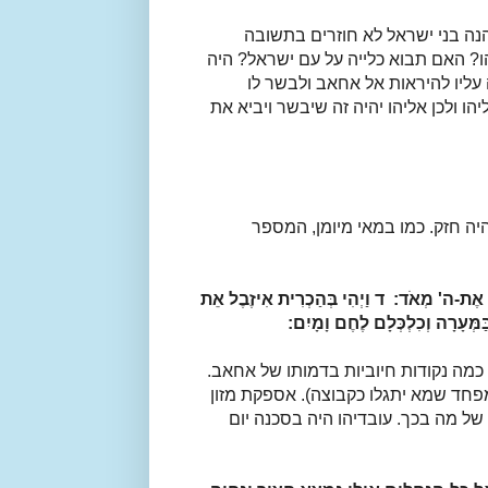
הנה בני ישראל לא חוזרים בתשובה
? האם תבוא כלייה על עם ישראל? היה
עליו להיראות אל אחאב ולבשר לו
הו ולכן אליהו יהיה זה שיבשר ויביא את
ה חזק. כמו במאי מיומן, המספר
ָרֵא אֶת-ה' מְאֹד:
ד
וַיְהִי בְּהַכְרִית אִיזֶבֶל אֵת
ַּמְּעָרָה וְכִלְכְּלָם לֶחֶם וָמָיִם:
כמה נקודות חיוביות בדמותו של אחאב.
חד שמא יתגלו כקבוצה). אספקת מזון
ל מה בכך. עובדיהו היה בסכנה יום