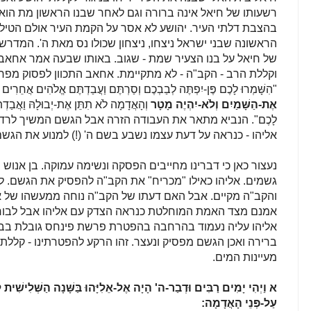
רשעותו של חיאל אינה ברורה וגם לאחר שבנו הראשון מת הוא
בהצבת דלתי העיר. יהושע לא אסר על הקמת העיר אולם הטיל ק
הראשונה שבני ישראל ניצחו, ניצחון שכולו נס מאת ה'. המד
של חיאל על בנו הצעיר שמת - שגוב. באותו שבעה אמר אחאב -
וקללת הרב - הקב"ה - לא מתקיימת. אחאב התכוון לפסוק מפר
"
הִשָּׁמְרוּ לָכֶם פֶּן-יִפְתֶּה לְבַבְכֶם וְסַרְתֶּם וַעֲבַדְתֶּם אֱלֹהִים אֲחֵרִים 
אֶת-הַשָּׁמַיִם וְלֹא-יִהְיֶה מָטָר
וְהָאֲדָמָה לֹא תִתֵּן אֶת-יְבוּלָהּ וַאֲבַד
לָכֶם". הנביא מתאר את העבודה הזרה אבל הגשם המשיך לרד
אליהו - כנראה על דעת עצמו נשבע בשם ה' (!) למנוע את הגשם
נעצור כאן כי דברינו מחייבים הפסקה ונשימה עמוקה. בן אנוש 
גשמים. אליהו כאילו "מכריח" את הקב"ה להפסיק את הגשם. לה' 
והקב"ה מקיים. אבל האם דעתו של הקב"ה נוחה ממעשהו של 
אמנם מצד האמת המוחלטת כנראה הצדק עם אליהו אבל לבורא 
אליהו עליה נעמוד בהרחבה בהפטרת פרשת פינחס גובלת בבלת
ברירה ואכן הגשם מפסיק ונעצר. זהו הרקע להפטרתינו - קללת
מעיינות המים.
א
וַיְהִי יָמִים רַבִּים וּדְבַר-ה' הָיָה אֶל-אֵלִיָּהוּ בַּשָּׁנָה הַשְּׁלִישׁ
עַל-פְּנֵי הָאֲדָמָה: