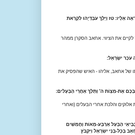
ֵרָאֶה אֵלָיו:
טז
וַיֵּלֶךְ עֹבַדְיָהוּ לִקְרַאת
 לקיים את הציווי. אחאב הסקרן ממהר
 עֹכֵר יִשְׂרָאֵל:
תו של אחאב, אליהו - האיש שהפסיק את
ָבְכֶם אֶת-מִצְוֹת ה' וַתֵּלֶךְ אַחֲרֵי הַבְּעָלִים:
אלוקים והלכת אחרי הבעלים (ואחרי
בִיאֵי הַבַּעַל אַרְבַּע-מֵאוֹת וַחֲמִשִּׁים
אָב בְּכָל-בְּנֵי יִשְׂרָאֵל וַיִּקְבֹּץ