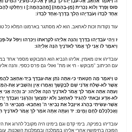
ה
וַיֹּאמֶר אַחְאָב אֶל-עֹבַדְיָהוּ לֵךְ בָּאָרֶץ אֶל-כָּל-מַעְיְנֵי הַמַּיִם וְאֶ
סוּס וָפֶרֶד וְלוֹא נַכְרִית (מֵן-בְּהֵמָה) [מֵהַבְּהֵמָה:]
ו
וַיְחַלְּקוּ לָהֶ
אֶחָד לְבַדּוֹ וְעֹבַדְיָהוּ הָלַךְ בְּדֶרֶךְ-אֶחָד לְבַדּוֹ:
עוד נקודות זכות לאחאב. הוא לא מסתגר בארמונו המלא כל טו
ז
וַיְהִי עֹבַדְיָהוּ בַּדֶּרֶךְ וְהִנֵּה אֵלִיָּהוּ לִקְרָאתוֹ וַיַּכִּרֵהוּ וַיִּפֹּל עַל-פ
וַיֹּאמֶר לוֹ אָנִי לֵךְ אֱמֹר לַאדֹנֶיךָ הִנֵּה אֵלִיָּהוּ:
עובדיהו אינו מאמין. אליהו הנביא הוא המבוקש מספר אחד ב
עם הכיתוב "מבוקש - חי או מת" ואולי גם פרס כספי. והנה אל
ט
וַיֹּאמֶר מֶה חָטָאתִי כִּי-אַתָּה נֹתֵן אֶת-עַבְדְּךָ בְּיַד-אַחְאָב לַהֲמִ
אֲשֶׁר לֹא-שָׁלַח אֲדֹנִי שָׁם לְבַקֶּשְׁךָ וְאָמְרוּ אָיִן וְהִשְׁבִּיעַ אֶת-הַמַּ
וְעַתָּה אַתָּה אֹמֵר לֵךְ אֱמֹר לַאדֹנֶיךָ הִנֵּה אֵלִיָּהוּ:
יב
וְהָיָה אֲנִי אֵ
לֹא-אֵדָע וּבָאתִי לְהַגִּיד לְאַחְאָב וְלֹא יִמְצָאֲךָ וַהֲרָגָנִי וְעַבְדְּךָ יָ
אֲשֶׁר-עָשִׂיתִי בַּהֲרֹג אִיזֶבֶל אֵת נְבִיאֵי ה' וָאַחְבִּא- מִנְּבִיאֵי ה' מ
וָאֲכַלְכְּלֵם לֶחֶם וָמָיִם:
יד
וְעַתָּה אַתָּה אֹמֵר לֵךְ אֱמֹר לַאדֹנֶיךָ הִנֵּה
עובדיהו בפניקה. בימי קדם וגם בימינו היה מקובל להרוג את
הפוכה בחיפושיו אחרי אליהו בממלכה ובממלכות השכנות. עוב