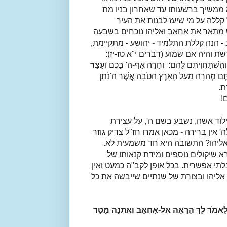
 ממשיך ברשעותו עד שאחרון בניו מת
ללה על מי שיעז לבנות את העיר
רש מתאר את אחאב ואליהו נוכחים בשבעה
 הנה קללת התלמיד - יהושע - מתקיימת,
שת והיה אם שמוע (דברים י"א
טז-יז):
וְהִשְׁתַּחֲוִיתֶם לָהֶם:
וְחָרָה אַף-ה' בָּכֶם וְ
עָצַר
ְתֶּם מְהֵרָה מֵעַל הָאָרֶץ הַטֹּבָה אֲשֶׁר ה'נֹתֵן
ת.
!
ילוד אשה, נשבע בשם ה', על עצירת
אין ברירה - מכאן אמרו חז"ל צדיק גוזר
אליהו? התשובה היא חד משמעית לא.
שיקולים נוספים ומידת קנאותו של
י אפשרית. בכל אופן לקב"ה כמעט ואין
 אליהו ובצורת של שנתיים שייבשה את כל
ִית לֵאמֹר לֵךְ הֵרָאֵה אֶל-אַחְאָב וְאֶתְּנָה מָטָר