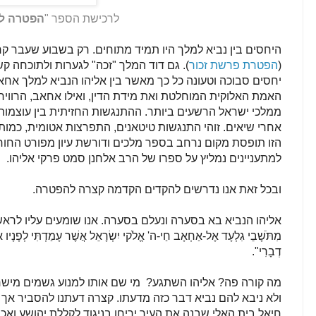
לרכישת הספר "
הפטרה לע
היחסים בין נביא למלך היו תמיד מתוחים. רק בשבוע שעבר קר
(
הפטרת פרשת זכור
). גם דוד המלך "זכה" לגערות ולתוכחה ק
יחסים סבוכה וטעונה כל כך מאשר בין אליהו הנביא למלך אחאב.
האמת האלוקית המוחלטת ואת מידת הדין, ואילו אחאב, הרווי
ממלכי ישראל הרשעים ביותר. ההתנגשות החזיתית בין עוצמות 
אחרי שיאים. זוהי התנגשות טיטאנים, התפרצות אטומית, כמו
הזו תופסת מקום נרחב בספר מלכים ודורשת עיון מפורט החו
למתעניינים נמליץ על ספרו של הרב אלחנן סמט פרקי אליהו.
ובכל זאת אנו נדרשים להקדים הקדמה קצרה להפטרה.
אליהו הנביא בא בסערה ונעלם בסערה. אנו שומעים עליו לראשו
מִתֹּשָׁבֵי גִלְעָד אֶל-אַחְאָב חַי-ה' אֱלֹקי יִשְׂרָאֵל אֲשֶׁר עָמַדְתִּי לְפָנָיו אִ
דְבָרִי".
מה קורה פה? אליהו השתגע? מי שם אותו למנוע גשמים מיש
ולא ניבא להם נביא דבר כזה מדעתו. קצרה דעתנו להסביר אך
חיאל בית האלי שבנה את העיר יריחו בניגוד לקללת יהושע ואכן 