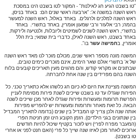
"טו בשבט הגיע חג לאילנות" - המקור לטו בשבט הינו במסכת
ראש השנה במשנה א': "ארבעה ראשי שנים הם: באחד בניסן,
ראש השנה למלכים ולרגלים. באחד באלול, ראש השנה למעשר
בהמה; רבי אלעזר ורבי שמעון אומרין, באחד בתשרי. באחד
בתשרי, ראש השנה לשנים לשמיטים וליובלות, ולנטיעה ולירקות.
באחד בשבט, ראש השנה לאילן, כדברי בית שמאי; בית הלל
אומרין, ב
חמישה עשר
בו".
המשנה מונה מספר ראשי שנים, מכולם מוכר לנו מאד ראש השנה
של א' בתשרי אולם שאר הימים, אינם מוכרים כימים טובים,
שבתונים או מקראי קודש, והם מהווים מעין תאריכים קובעים בלוח
השנה בהם מפרידים בין שנה אחת לחברתה.
המשנה מציינת את היום לא כיום חג כלשהו אלא כתאריך טכני. כל
הפירות שגדלו עד טו בשבט שייכים לשנת פירות מסוימת לעניין
הפרשת תרומות ומעשרות ופירות שגדלו לאחר מכן שייכים לשנה
הבאה. כל זאת מאחר ותרומות ומעשרות יש להפריש מפירות
אותה שנה ולכן צריך קו המבדיל בין שנים (בדומה לתאריך המבדיל
בין שנתונים בגני הילדים). הזמן הקובע הינו זמן חניטת הפרי
(המעבר מפרח לפרי) ויש לזכור בקטיף שיכול להיות חודשים
ארוכים לאחר מכן לאיזו שנה שייך כל פרי (האם חנט לפני או אחרי
טו בשבט).