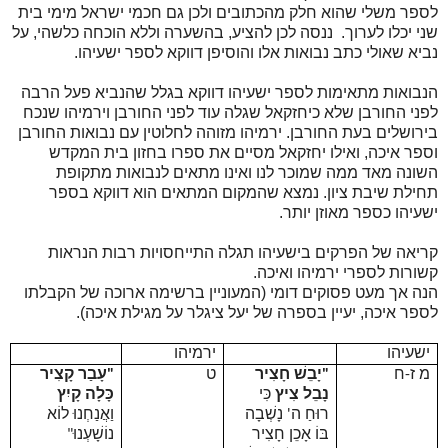
לספר משלי שהוא חלק מהכתובים ולכן גם חכמי ישראל מימי בית
שני יכלו לערוך. ננסה לכן להציע, בהשערה וללא הוכחה כלשהי, על
נביא שאולי כתב נבואות אלו והוסיפן דווקא לספר ישעיהו.
הנבואות מתאימות לספר ישעיהו דווקא בגלל שהנביא פעל הרבה
לפני החורבן שלא כיחזקאל שגלה עוד לפני החורבן וירמיהו שנכח
בירושלים בעת החורבן. ירמיהו מזוהה לחלוטין עם נבואות החורבן
וספר איכה, ואילו יחזקאל מסיים את ספרו בחזון בית המקדש
השונה מאד ממה שמוכר לנו ואינו מתאים לנבואות מתקופת
תחילת שיבת ציון. נמצא שהמקום המתאים הוא דווקא בספר
ישעיהו כספר מאוזן יותר.
קריאה של הפרקים בישעיהו תגלה התייחסויות רבות הנראות
קשורות לספרי ירמיהו ואיכה.
הנה אך מעט פסוקים דומי (המעוניין ברשימה ארוכה של הקבלתו
לספר איכה, יעיין בספרה של יעל ציגלר על מגילת איכה).
ישעיהו
ירמיהו
מ ז-ח
"יָבֵשׁ חָצִיר
ט
"עָבַר קָצִיר
נָבֵל צִיץ
כִּי
כָּלָה קָיִץ
רוּחַ ה' נָשְׁבָה
וַאֲנַחְנוּ לוֹא
בּוֹ אָכֵן חָצִיר
נוֹשָׁעְנוּ"