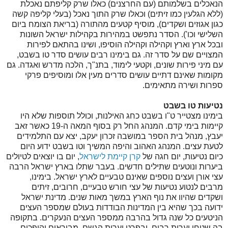
הנאכלים בשלמותם (עם החרצנים) כאלו שרק קליפתם נאכלת
(ללא הגלעין כמו זיתים) וכאלו שרק התוך נאכל (בעלי קליפה קשה
כגון אגוזים ושקדים), מוסיף קטעים מהתורה (בריאת הצומח ביום
השלישי וכו'). הסדר נתפשט במהירות בקהילות ישראל השונות
ובכל ארץ וארץ וקהילה וקהילה הוסיפו, ושינו בהתאם לפירות
המצויים שם על סדר זה. גם בימינו רבים עושים סדר טו בשבט,
עם מיני פירות שונים, וקטעי לימוד, בתנ"ך, הלכה מדרש ואגדה. גם
מקומות שאינם דתיים עושים סדרים מעין אלו ומוסיפים פרקי
ספרות ושירה מתאימים.
נטיעות טו בשבט
בימינו מצטייר ט"ו בשבט כחג האילנות, וכולל תוספות שלא היו
קיימות בימי קדם. המנהג החל רק בסוף המאה ה-19 כאשר זאב
יעבץ, מנהל בית הספר במושבה זכרון יעקב, יצא עם התלמידים
לטעת עצים. המנהג האהוב והיפה המשיך וטו בשבט ידוע היום
כיום נטיעות, יום חגה של
קרן קיימת לישראל
, יום בו יוצאים לטיולים
ביערות ונוטעים שתילים חדשים. בעבר שתלו בארץ ישראל הרבה
עצי אורן ועצים נוספים שאינם טבעיים לארץ ישראל. בימינו,
מרבים לנטוע נטיעות של עצי חורש טבעיים, חרובים, זיתים
ושקדים שהיוו את נוף הארץ במשך מאות שנים. מדינת ישראל
ידועה בכך שהיא בין המדינות הבודדות בעולם שמספר העצים
הניטעים כל שנה גדול בהרבה ממספר העצים הנעקרים. בתקופה
בה שטחי יערות רבים, ובפרט יערות הגשם, מבוראים והופכים