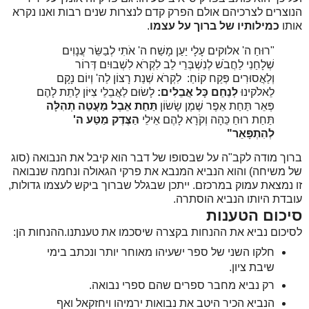
הנוצרים לצרכיהם אולם הפרק קדם לנצרות שנים רבות ואנו נקרא
אותו
כמילותיו של ברוך על עצמו
.
"רוּחַ ה' אלוקים עָלָי יַעַן מָשַׁח ה' אֹתִי לְבַשֵּׂר עֲנָוִים
שְׁלָחַנִי לַחֲבֹשׁ לְנִשְׁבְּרֵי לֵב לִקְרֹא לִשְׁבוּיִם דְּרוֹר
וְלַאֲסוּרִים פְּקַח קוֹחַ:
לִקְרֹא שְׁנַת רָצוֹן לַה' וְיוֹם נָקָם
לֵאלֹקינוּ
לְנַחֵם כָּל אֲבֵלִים:
לָשׂוּם לַאֲבֵלֵי צִיּוֹן לָתֵת לָהֶם
פְּאֵר תַּחַת אֵפֶר שֶׁמֶן שָׂשׂוֹן
תַּחַת אֵבֶל מַעֲטֵה תְהִלָּה
תַּחַת רוּחַ כֵּהָה וְקֹרָא לָהֶם אֵילֵי
הַצֶּדֶק מַטַּע ה'
לְהִתְפָּאֵר"
ברוך מודה לקב"ה על שבסופו של דבר הוא קיבל את הנבואה (סוג
של משיחה) והוא הנביא המנבא את פרקי הגאולה ונחמה שנבואה
זו נמצאת עמוק במרכזם. ייתכן שבגלל שברוך ביקש לעצמו גדולות,
עובדת היותו הנביא הוסתרה.
סיכום הטענות
לסיכום נביא את ההנחות בקצרה שיסכמו את טענתנו.ההנחות הן:
חלקו השני של ספר ישעיהו מאוחר יותר ונכתב בימי
שיבת ציון.
רק נביא מחבר ספרים שהם ספרי נבואה.
הנביא הכיר היטב את נבואות ירמיהו ויחזקאל ואף