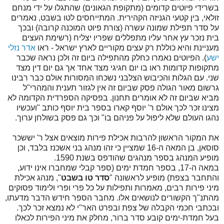
בשרידי פיוטים קדומים (מתקופת הגאונים) שהתגלו על ידי מנחם
זולאי, בין קטעי הגניזה הקהירית. המתייחסים לטו בשבט, נאמרים
על סדר תפילת שמונה עשרה (צורת פיוט המוכנה קרובה) ובכך
בית נזכר עץ אחר עליו מתפללים שפריו יצליח (רשימת העצים
מעניינת והיא כוללת רק עצים מקוריים לארץ ישראל - ראו
אדר נזלי
ישע
). הפיוטים נאמרו כחלק מהתפילה ביום זה ולכן נראה שכבר
מתקופות קדומות ראו בו יום חגיגי מצד אחד אך גם יום דין מצד
שני. עם הגלות והכיבוש הצלבני נשכחו המסורות אולם כבר רבינו
גרשום מאור הגולה פסק שביום זה אין לגזור תענית והמהרי"ל
מביא שביום זה לא אומרים תחנון. בפסיקה הספרדית הקדומה לא
מצינו זכר לכך אולם ר' יוסף קארו בספר בית יוסף כותב "ועכשיו
נהגו העולם שלא ליפול על פניהם בו" וכך גם פסק בשולחן ערוך.
את המקור הראשון להרבות אכילת פירות מוצאים אצל ר' יששכר
סוסאן, בן המאה ה-16 שמציין כי זהו מנהג בני אשכנז בלבד, וכן
מופיע המנהג בספר מנהגים שהודפס בשנת 1590.
במאה ה-17, בספר חמדת ימים (ספר קבלי שמחברו אינו ידוע,
והתחבר בצפת) מופיע לראשונה "
סדר טו בשבט
", מנהג אכילת
מיני פירות רבים, מאמרות ותפילות על כל פרי ופרי ולימוד פסוקים
מהתנ"ך הקשורים לנושאים אלו. מחבר הספר חידש הדבר מדעתו,
ובכתבי חכמי הקבלה של צפת ובפרט האר"י לא נמצא זכר לכך.
בעל חמדת-ימים קובע סדר ברור, מחלק את מיני הפירות לכאלו