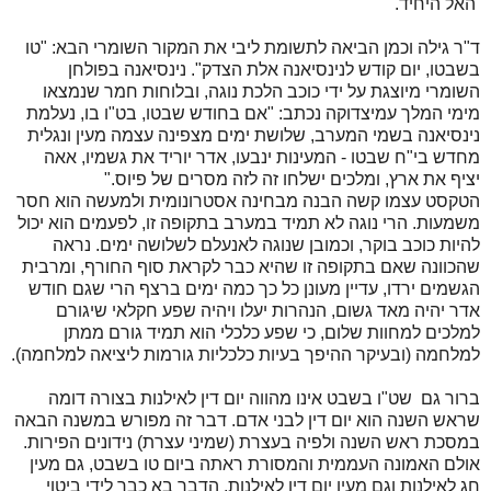
האל היחיד.
ד"ר גילה וכמן הביאה לתשומת ליבי את המקור השומרי הבא: "טו
בשבטו, יום קודש לנינסיאנה אלת הצדק". נינסיאנה בפולחן
השומרי מיוצגת על ידי כוכב הלכת נוגה, ובלוחות חמר שנמצאו
מימי המלך עמיצדוקה נכתב: "אם בחודש שבטו, בט"ו בו, נעלמת
נינסיאנה בשמי המערב, שלושת ימים מצפינה עצמה מעין ונגלית
מחדש בי"ח שבטו - המעינות ינבעו, אדר יוריד את גשמיו, אאה
יציף את ארץ, ומלכים ישלחו זה לזה מסרים של פיוס."
הטקסט עצמו קשה הבנה מבחינה אסטרונומית ולמעשה הוא חסר
משמעות. הרי נוגה לא תמיד במערב בתקופה זו, לפעמים הוא יכול
להיות כוכב בוקר, וכמובן שנוגה לאנעלם לשלושה ימים. נראה
שהכוונה שאם בתקופה זו שהיא כבר לקראת סוף החורף, ומרבית
הגשמים ירדו, עדיין מעונן כל כך כמה ימים ברצף הרי שגם חודש
אדר יהיה מאד גשום, הנהרות יעלו ויהיה שפע חקלאי שיגורם
למלכים למחוות שלום, כי שפע כלכלי הוא תמיד גורם ממתן
למלחמה (ובעיקר ההיפך בעיות כלכליות גורמות ליציאה למלחמה).
ברור גם שט"ו בשבט אינו מהווה יום דין לאילנות בצורה דומה
שראש השנה הוא יום דין לבני אדם. דבר זה מפורש במשנה הבאה
במסכת ראש השנה ולפיה בעצרת (שמיני עצרת) נידונים הפירות.
אולם האמונה העממית והמסורת ראתה ביום טו בשבט, גם מעין
חג לאילנות וגם מעין יום דין לאילנות. הדבר בא כבר לידי ביטוי