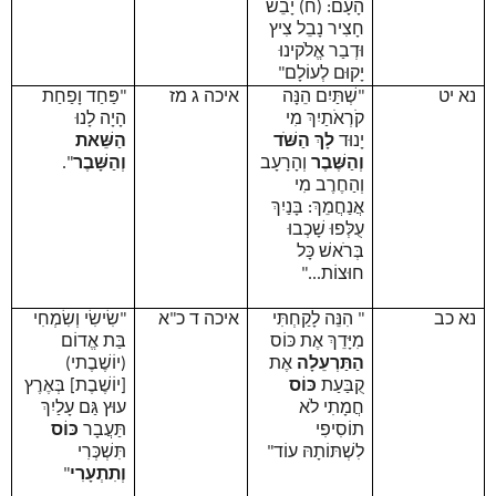
הָעָם: (ח) יָבֵשׁ
חָצִיר נָבֵל צִיץ
וּדְבַר אֱלֹקינוּ
יָקוּם לְעוֹלָם"
נא יט
"שְׁתַּיִם הֵנָּה
איכה ג מז
"פַּחַד וָפַחַת
קֹרְאֹתַיִךְ מִי
הָיָה לָנוּ
יָנוּד
לָךְ הַשֹּׁד
הַשֵּׁאת
וְהַשֶּׁבֶר
וְהָרָעָב
וְהַשָּׁבֶר
".
וְהַחֶרֶב מִי
אֲנַחֲמֵךְ: בָּנַיִךְ
עֻלְּפוּ שָׁכְבוּ
בְּרֹאשׁ כָּל
חוּצוֹת..."
נא כב
"
הִנֵּה לָקַחְתִּי
איכה ד כ"א
"שִׂישִׂי וְשִׂמְחִי
מִיָּדֵךְ אֶת כּוֹס
בַּת אֱדוֹם
הַתַּרְעֵלָה
אֶת
(יוֹשֶׁבֶתי)
קֻבַּעַת
כּוֹס
[יוֹשֶׁבֶת] בְּאֶרֶץ
חֲמָתִי לֹא
עוּץ גַּם עָלַיִךְ
תוֹסִיפִי
תַּעֲבָר
כּוֹס
לִשְׁתּוֹתָהּ עוֹד"
תִּשְׁכְּרִי
וְתִתְעָרִי
"