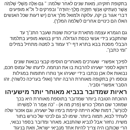
בתקופת חזקיהו, מאות שנים לאחר שלמה: " גַּם-אֵלֶּה מִשְׁלֵי שְׁלֹמֹה
אֲשֶׁר הֶעְתִּיקוּ אַנְשֵׁי חִזְקִיָּה מֶלֶךְ-יְהוּדָה" ובפרקים ל' ול"א מופיעים
דברי אגור בן יקה, עלוקה ולמואל מלך ארם (יש דעות שכל האנשים
האלו הם כינויים אחרים לשלמה המלך).
גם הגמרא עצמה מתארת עריכות שונות שעבר התנ"ך עד
שהתקבע בידי אנשי כנסת הגדולה. הדיון בנושא מופיע בתלמוד
הבבלי מסכת בבא בתרא דף י"ד עמוד ב למטה מתחיל במילים
"ומי כתבן".
לפיכך אפשרי שעורכים מאוחרים הוסיפו קבצי נבואות שונים
דווקא לספר ישעיהו להרבות בו את הנחמה. לדעתו של עמוס חכם,
נבואות אלו אכן נכתבו בידי ישעיהו אך נותרו חתומות במגילות
ונוספו רק בתקופה מאוחרת הרבה יותר (ואולי בעריכה כלשהי). זהו
הסבר אפשרי וסביר.
ראיות שמדובר בנביא מאוחר יותר מישעיהו
ההוכחה הטובה ביותר שמדובר בתוספת מאוחרת היא בכך
שמוזכר שם המלך כורש (פרק מה א) - "כֹּה אָמַר ה' לִמְשִׁיחוֹ
לְכוֹרֶשׁ", דמות שלא הייתה קיימת בימיו של ישעיהו, וגם אזכור שלה
לעתיד לבוא, תמוה ביותר. שימו לב גם לכינוי של כורש בתור
משיח. נחזור אבל לנביא שהתנבא. מאחר ומדובר בספר נבואי,
הרי שכותבו היה צריך להיות אחד מנביאי ישראל, וזאת בניגוד