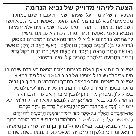
הצעה לזיהוי מדוייק של נביא הנחמה
השפעה זו של ירמיהו על ישעיהו השני היא עובדה שגם במחקר
מסכימים לה, אולם ברצוני להעז ולהעלות אפשרות, כי הנביא אשר
רשם את נבואות הנחמה והוסיפן לספר ישעיהו אינו אלא
ירמיהו
הנביא
בעצמו. אפשרות זו חסרת הוכחה אולם אם נמשיך
להשתמש בדמיוננו אולי אולי אחד מהאנשים המוזכרים בפסוק
(עזרא ג י"ב): "וְרַבִּים מֵהַכֹּהֲנִים וְהַלְוִיִּם- וְרָאשֵׁי הָאָבוֹת הַזְּקֵנִים אֲשֶׁר
רָאוּ אֶת-הַבַּיִת הָרִאשׁוֹן בְּיָסְדוֹ זֶה הַבַּיִת בְּעֵינֵיהֶם בֹּכִים בְּקוֹל גָּדוֹל
וְרַבִּים בִּתְרוּעָה בְשִׂמְחָה לְהָרִים קוֹל" היה ירמיהו?
אפשרות זו היא אכן בעלת סבירות נמוכה מפאת העובדה שירמיהו
היה צריך להגיע לגיל מופלג של קרוב ל-120. אבל ניתן למצוא
אפשרות ריאלית יותר מרמזים בתנ"ך ובמדרשים.
ברוך בן נריה
מוזכר בספר ירמיהו כתלמידו המובהק של ירמיהו (עיינו למשל
בפרק ל"ו). מפרק מ"ה ניתן להבין כי ברוך אפילו היה בדרגה
הראויה לקבל נבואה ואולי אף זכה לנבואות ולא היה רק תלמיד של
דָּבָר אֲשֶׁר דִּבֶּר יִרְמְיָהוּ הַנָּבִיא אֶל-בָּרוּךְ בֶּן-נֵרִיָּה בְּכָתְבוֹ-
ירמיהו: "
אֶת-הַדְּבָרִים הָאֵלֶּה עַל-סֵפֶר מִפִּי יִרְמְיָהוּ בַּשָּׁנָה הָרְבִעִית לִיהוֹיָקִים
בֶּן-יֹאשִׁיָּהוּ מֶלֶךְ יְהוּדָה לֵאמֹר
".
בתלמוד ובמדרשי חז"ל מוזכר ברוך
בן נריה כנביא (בבלי מגילה טו.) -
"
ברוך בן נריה
ושריה בן מעשיה
ודניאל ומרדכי בלשן וחגי זכריה ומלאכי כולן נתנבאו בשנת שתים