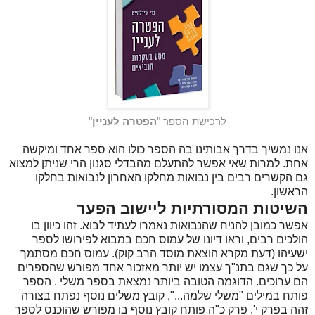
לרכישת הספר "
הפטרה לעניין
"
אנו נמשיך בדרך אבותינו בה הספר כולו הוא ספר אחד ומיקשה
אחת. למרות שאי אפשר להתעלם מהבדלי סגנון הרי שניתן למצוא
גם הקשרים רבים בין נבואות מחלקו האחרון לנבואות בחלקו
הראשון.
השיטות המסורתיות ליישוב הפער
אפשר כמובן להניח שהנבואות נאמרו לעתיד לבוא. זהו כיוון בו
הולכים רבים, וראו דיונו של עמוס חכם במבוא לפירושו לספר
ישעיהו (דעת מקרא הוצאת מוסד הרב קוק). עמוס חכם מסתמך
על כך שגם בתנ"ך עצמו יש יותר מאזכור אחד מפורש שהספרים
הם ערוכים. הדוגמה הטובה ביותר נמצאת בספר משלי . הספר
פותח במילים "משלי שלמה...", קובץ משלים נוסף נפתח בצורה
זהה בפרק י'. פרק כ"ה פותח קובץ נוסף בו מפורש שהוכנס לספר