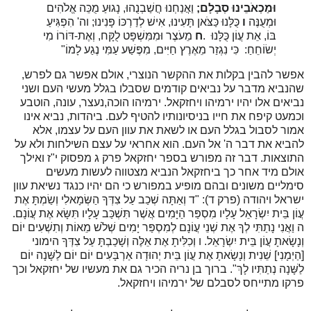
וּמַכְאֹבֵינוּ סְבָלָם;
וַאֲנַחְנוּ חֲשַׁבְנֻהוּ, נָגוּעַ מֻכֵּה אֱלֹהִים
וּמְעֻנֶּה
ו
כֻּלָּנוּ כַּצֹּאן תָּעִינוּ, אִישׁ לְדַרְכּוֹ פָּנִינוּ; וה' הִפְגִּיעַ
בּוֹ, אֵת עֲו‍ֹן כֻּלָּנוּ
.
ח
מֵעֹצֶר וּמִמִּשְׁפָּט לֻקָּח, וְאֶת-דּוֹרוֹ מִי
יְשׂוֹחֵחַ: כִּי נִגְזַר מֵאֶרֶץ חַיִּים, מִפֶּשַׁע עַמִּי נֶגַע לָמוֹ"
אפשר להבין בקלות את ההקשר הנוצרי, אולם אפשר גם לפרש,
שהנביא מדבר על נביאים קודמים שסבלו בגלל מעשי העם ושני
נביאים אלו יהיו ירמיהו ויחזקאל. ירמיהו הוכה,נעצר, עונה, הוטבע
וכמעט קיפח את חייו בניסיונותיו להטיף לעם. ביהדות, נביא אינו
אמור לסבול בגלל העם או לשאת את עוון העם על עצמו, אלא
להביא את דבר ה' אל העם. הוא אחראי על עצם השילחות ולא על
התוצאות. דבר זה מפורש בספר יחזקאל פרק ג מפסוק י"ז ואילך
אולם מיד אחר כך ביחזקאל הנביא מצטווה לעשות מעשים
סימליים משונים ובהם מופיע במפורש כי הם יהיו כנגד נשיאת עוון
ישראל ויהודה (פרק ד): "ד וְאַתָּה שְׁכַב עַל צִדְּךָ הַשְּׂמָאלִי וְשַׂמְתָּ אֶת
עֲו‍ֹן בֵּית יִשְׂרָאֵל עָלָיו מִסְפַּר הַיָּמִים אֲשֶׁר תִּשְׁכַּב עָלָיו תִּשָּׂא אֶת עֲו‍ֹנָם.
ה וַאֲנִי נָתַתִּי לְךָ אֶת שְׁנֵי עֲו‍ֹנָם לְמִסְפַּר יָמִים שְׁלֹשׁ מֵאוֹת וְתִשְׁעִים יוֹם
וְנָשָׂאתָ עֲו‍ֹן בֵּית יִשְׂרָאֵל. ו וְכִלִּיתָ אֶת אֵלֶּה וְשָׁכַבְתָּ עַל צִדְּךָ הימוני
[הַיְמָנִי] שֵׁנִית וְנָשָׂאתָ אֶת עֲו‍ֹן בֵּית יְהוּדָה אַרְבָּעִים יוֹם יוֹם לַשָּׁנָה יוֹם
לַשָּׁנָה נְתַתִּיו לָךְ". ברוך בן נריה הכיר גם את מעשיו של יחזקאל וכך
פרקו מתייחס לסבלם של ירמיהו ויחזקאל.