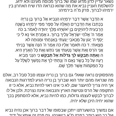
נשאר עדיין לדון מדוע שמו של ברוך מכוסה מעיננו ולא ידוע.
להשלמת העניין נביא את מה שהוא כנראה הדו שיח האחרון בין
ירמיהו לברוך, פרק מ"ה בירמיהו:
א הַדָּבָר אֲשֶׁר דִּבֶּר יִרְמְיָהוּ הַנָּבִיא אֶל בָּרוּךְ בֶּן נֵרִיָּה
בְּכָתְבוֹ אֶת הַדְּבָרִים הָאֵלֶּה עַל סֵפֶר מִפִּי יִרְמְיָהוּ בַּשָּׁנָה
הָרְבִעִית לִיהוֹיָקִים בֶּן יֹאשִׁיָּהוּ מֶלֶךְ יְהוּדָה לֵאמֹר.ב כֹּה
אָמַר ה' אֱלֹהֵי יִשְׂרָאֵל עָלֶיךָ בָּרוּךְ. ג אָמַרְתָּ אוֹי נָא לִי כִּי
יָסַף ה' יָגוֹן עַל מַכְאֹבִי יָגַעְתִּי בְּאַנְחָתִי וּמְנוּחָה לֹא
מָצָאתִי. ד כֹּה תֹּאמַר אֵלָיו כֹּה אָמַר ה' הִנֵּה אֲשֶׁר בָּנִיתִי
אֲנִי הֹרֵס וְאֵת אֲשֶׁר נָטַעְתִּי אֲנִי נֹתֵשׁ וְאֶת כָּל הָאָרֶץ הִיא.
ה
וְאַתָּה תְּבַקֶּשׁ לְךָ גְדֹלוֹת אַל תְּבַקֵּשׁ
כִּי הִנְנִי מֵבִיא
רָעָה עַל כָּל בָּשָׂר נְאֻם ה' וְנָתַתִּי לְךָ אֶת נַפְשְׁךָ לְשָׁלָל עַל
כָּל הַמְּקֹמוֹת אֲשֶׁר תֵּלֶךְ שָׁם.
מהפסוקים נראה שאולי גם ברוך בן נריה עצמו סבל סבל רב, אולם
מה שנראה מהם יותר הוא שברוך בן נריה הגיע למדרגות הנבואה
אך היה צריך להיעצר שם, לא כי אינו ראוי להיות נביא, אלא כי זו
התקופה של הרס ונטישת הארץ והנבואה אינה נצרכת. ולכן אל לו
לברוך לבקש לעצמו גדולות, כמו להיות נביא, אלא להסתפק בכך
שהוא יחיה היכן שלא יהיה.
אם נמשיך בהשערתנו ייתכן שבסופו של דבר ברוך אכן נהיה נביא
ועל כך הוא כותב בפרק ס"א בישעיהו. גם פרק זה אומץ על ידיד