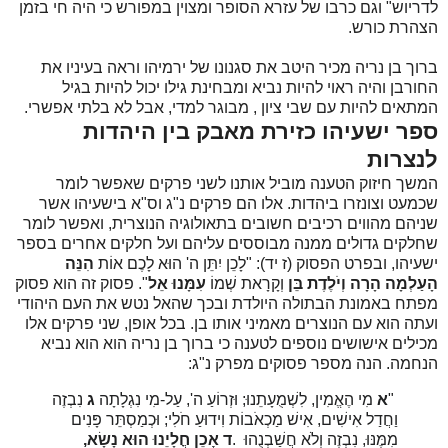
לדריוש"
וגם כרבו של עזרא הסופר ומצוין במפורש כי היה חי בזמן
הצהרת כורש.
ברוך בן נריה מכיר היטב את סגנונו של ירמיהו וראה בעיניו את
החורבן והיה ראוי להיות נביא ומבחינת גילו יכול להיות בגיל
המתאים להיות עם שבי ציון , מבוגר למדי, אבל לא בלתי אפשרי.
ספר ישעיהו כזירת מאבק בין היהדות
לנצרות
המשך חיזוק הטענה מוביל אותנו לשני פרקים שאפשר לומר
שכמעט וצונזרו ביהדות. אלו הם פרקים נ"ג וס"א בישעיהו אשר
שניהם מהווים רכיבים חשובים בתאולוגיה הנוצרית, ואפשר לומר
שחלקים גדולים ממנה מבוססים עליהם ועל חלקים אחרים בספר
ישעיהו, ובפרט הפסוק (ז יד): "לָכֵן יִתֵּן ה' הוּא לָכֶם אוֹת
הִנֵּה
הָעַלְמָה הָרָה וְיֹלֶדֶת בֵּן
וְקָרָאת שְׁמוֹ
עִמָּנוּ אֵל
". פסוק זה הוא פסוק
מפתח באמונת הבתולה היולדת ובכך שהאל נטש את העם היהודי
ועתה הוא עם הנוצרים מאמיני אותו בן. בכל אופן, שני פרקים אלו
מכילים אישושים נוספים לטענה כי ברוך בן נריה הוא הוא נביא
הנחמה. הנה מספר פסוקים מפרק נ"ג:
"
א
מִי הֶאֱמִין, לִשְׁמֻעָתֵנוּ; וּזְרוֹעַ ה', עַל-מִי נִגְלָתָה
ג
נִבְזֶה
וַחֲדַל אִישִׁים, אִישׁ מַכְאֹבוֹת וִידוּעַ חֹלִי; וּכְמַסְתֵּר פָּנִים
מִמֶּנּוּ, נִבְזֶה וְלֹא חֲשַׁבְנֻהוּ
.
ד
אָכֵן חֳלָיֵנוּ הוּא נָשָׂא,