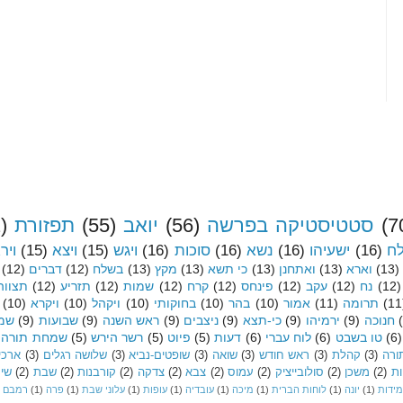
(7
סטטיסטיקה בפרשה
(56)
יואב
(55)
תפזורת
)
לח
(16)
ישעיהו
(16)
נשא
(16)
סוכות
(16)
ויגש
(15)
ויצא
(15)
ויר
(13)
וארא
(13)
ואתחנן
(13)
כי תשא
(13)
מקץ
(13)
בשלח
(12)
דברים
(12)
(12)
נח
(12)
עקב
(12)
פינחס
(12)
קרח
(12)
שמות
(12)
תזריע
(12)
תצווה
(11
תרומה
(11)
אמור
(10)
בהר
(10)
בחוקותי
(10)
ויקהל
(10)
ויקרא
(10)
חנוכה
(9)
ירמיהו
(9)
כי-תצא
(9)
ניצבים
(9)
ראש השנה
(9)
שבועות
(9)
שמי
(6)
טו בשבט
(6)
לוח עברי
(6)
דעות
(5)
פיוט
(5)
רשר הירש
(5)
שמחת תורה
ורה
(3)
קהלת
(3)
ראש חודש
(3)
שואה
(3)
שופטים-נביא
(3)
שלושה רגלים
(3)
ארכיו
ות
(2)
משכן
(2)
סולובייציק
(2)
עמוס
(2)
צבא
(2)
צדקה
(2)
קורבנות
(2)
שבת
(2)
שיר
מידות
(1)
יונה
(1)
לוחות הברית
(1)
מיכה
(1)
עובדיה
(1)
עופות
(1)
עלוני שבת
(1)
פרה
(1)
רמבם