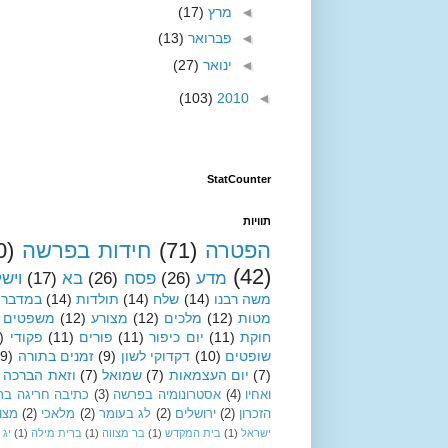
◄
מרץ
(17)
◄
פברואר
(13)
◄
ינואר
(27)
(103)
2010
◄
StatCounter
תוויות
הפטרה
(71)
חידות בפרשה
0)
(42)
מדע
(26)
פסח
(26)
בא
(17)
ויש
משה רבנו
(14)
שלח
(14)
תולדות
(14)
במדבר
מטות
(12)
מלכים
(12)
מצורע
(12)
משפטים
חוקת
(11)
יום כיפור
(11)
פורים
(11)
פקודי
)
שופטים
(10)
דקדוקי לשון
(9)
זמנים בתורה
(9)
(7)
יום העצמאות
(7)
שמואל
(7)
וזאת הברכה
ואחיו
(4)
אסטרונומיה בפרשה
(3)
כתיבה חריגה בת
הזכרון
(2)
ירושלים
(2)
לג בעומר
(2)
מלאכי
(2)
מצו
ישראל
(1)
בית המקדש
(1)
בר מצווה
(1)
ברית מילה
(1)
יג 