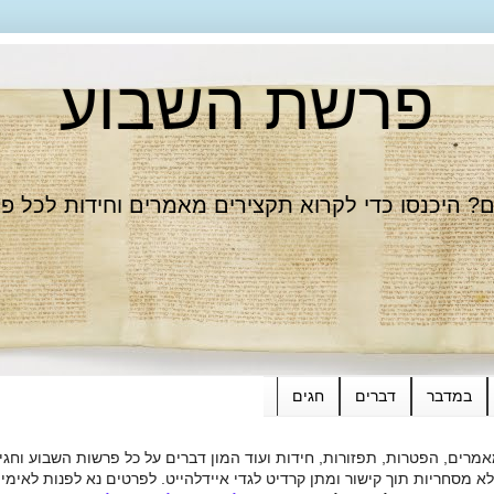
פרשת השבוע
 היכנסו כדי לקרוא תקצירים מאמרים וחידות לכל פ
במדבר
דברים
חגים
רים, הפטרות, תפזורות, חידות ועוד המון דברים על כל פרשות השבוע וחגי
ות תוך קישור ומתן קרדיט לגדי איידלהייט. לפרטים נא לפנות לאימייל dieide@yahoo.com