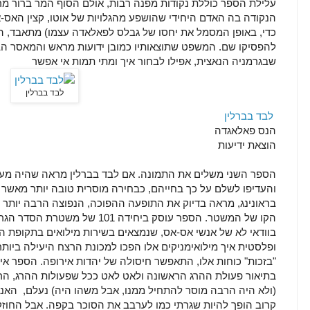
עלילת הספר כוללת נקודות מפנה רבות, אולם הסוף המר ברור מ
הנקודה בה האדם היחידי שהושפע מהגלויות של אוטו, קצין האס
כדי, באופן המסמל את יחסו של גבלס לפאלאדה עצמו) מתאבד, ה
להפסיקו שם. המשפט שתוצאותיו כמובן ידועות מראש והמאסר הב
שבגרמניה הנאצית, אפילו לבחור איך ומתי תמות אי אפשר
לבד בברלין
לבד בברלין
הנס פאלאגדה
הוצאת ידיעות
הספר השני משלים את התמונה. אם לבד בברלין מראה שהיה מעט 
והעדיפו לשלם על כך בחייהם, כבחירה מוסרית טובה יותר מאשר ל
בראונינג, מראה בדיוק את התופעה ההפוכה, הנפוצה הרבה יותר 
הקו של המשטר. הספר עוסק ביחידה 1
בוודאי לא של אנשי אס-אס, שנמצאים בשירות מילואים בתקופת
ופלסטית איך מילואימניקים אלו הפכו למכונת הרצח היעילה ביותר
"בזכות" כוחות אלו, התאפשר חיסולה של יהדות אירופה. הספר אינ
בתיאור פעולת ההרג הראשונה ולאט לאט ככל שפעולות ההרג, הר
(ולא היה הרבה מוסר להתחיל ממנו, אבל משהו היה) נעלם, האנשי
קרוב הופך להיות שגרתי כמו לערבב את הסוכר בקפה. אבל החוז