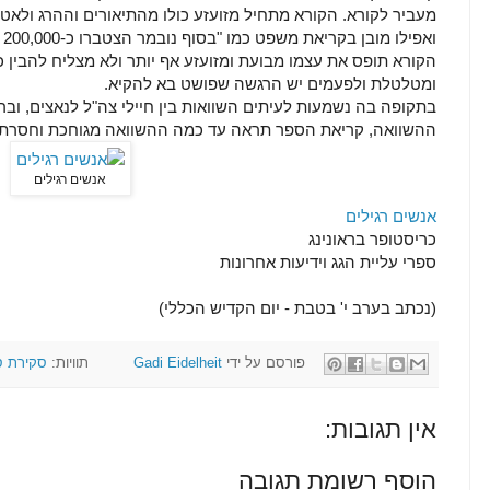
מעביר לקורא. הקורא מתחיל מזועזע כולו מהתיאורים וההרג ולאט
וא
הקורא תופס את עצמו מבועת ומזועזע אף יותר ולא מצליח להבין 
ומטלטלת ולפעמים יש הרגשה שפושט בא להקיא.
בתקופה בה נשמעות לעיתים השוואות בין חיילי צה"ל לנאצים, וב
ההשוואה, קריאת הספר תראה עד כמה ההשוואה מגוחכת וחסרת 
אנשים רגילים
אנשים רגילים
כריסטופר בראונינג
ספרי עליית הגג וידיעות אחרונות
(נכתב בערב י' בטבת - יום הקדיש הכללי)
פורסם על ידי
Gadi Eidelheit
תוויות:
סקירת ס
אין תגובות:
הוסף רשומת תגובה