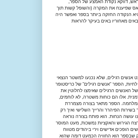
ראש, דווקא נקודת האמצע של הספר,
-אס שפיענח את המקרה (והשופל קשות תוך
יא הנקודה החזקה ביותר בספר ואפשר היה
אים מאחוריו באים בעיקר להראות
אנשים רגילים, שלא נכנעו למשטר הנצאי
חיות, הספר "אנשים רגילים" של כריסטופר
של האנשים הרגילים שאימצו לחלוטין את
10 של משטרת הסדר הגרמנית. אלו הם כוחות משטרה, לא לוחמים,
 המלחמה. הספר מתאר בצורה מצמררת
 בשירות הפיהרר והרייך השלישי ואיך רק
ו עושה הנחות. הוא פותח בצורה נוראה
צח הגירוש והאקציות נמשכות, מעט המוסר
ם הופכים אדישים וירי ביהודים מטווח
ק שבספר הוא החוויה הכמעט דומה שהוא