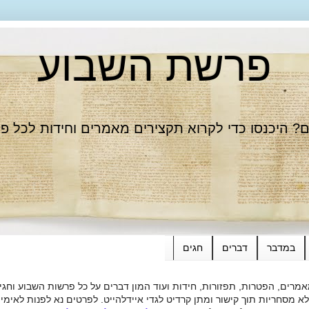
פרשת השבוע
 היכנסו כדי לקרוא תקצירים מאמרים וחידות לכל פ
במדבר
דברים
חגים
רים, הפטרות, תפזורות, חידות ועוד המון דברים על כל פרשות השבוע וחגי
ות תוך קישור ומתן קרדיט לגדי איידלהייט. לפרטים נא לפנות לאימייל dieide@yahoo.com