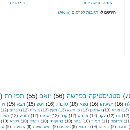
רשומה חדשה יותר
דף הבית
הירשם ל-
תגובות לפרסום (Atom)
(7
סטטיסטיקה בפרשה
(56)
יואב
(55)
תפזורת
)
לח
(16)
ישעיהו
(16)
נשא
(16)
סוכות
(16)
ויגש
(15)
ויצא
(15)
ויר
(13)
וארא
(13)
ואתחנן
(13)
כי תשא
(13)
מקץ
(13)
בשלח
(12)
דברים
(12)
(12)
נח
(12)
עקב
(12)
פינחס
(12)
קרח
(12)
שמות
(12)
תזריע
(12)
תצווה
(11
תרומה
(11)
אמור
(10)
בהר
(10)
בחוקותי
(10)
ויקהל
(10)
ויקרא
(10)
חנוכה
(9)
ירמיהו
(9)
כי-תצא
(9)
ניצבים
(9)
ראש השנה
(9)
שבועות
(9)
שמי