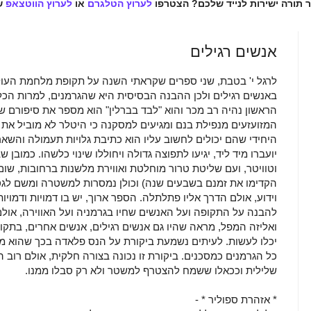
ר תורה ישירות לנייד שלכם? הצטרפו
לערוץ הטלגרם
או
לערוץ הווטצאפ
ש
אנשים רגילים
לרגל י' בטבת, שני ספרים שקראתי השנה על תקופת מלחמת העול
באנשים רגילים ולכן ההבנה הבסיסית היא שהגרמנים, למרות הכל, 
הראשון נהיה רב מכר והוא "לבד בברלין" הוא מספר את סיפורם ש
המזועזעים מנפילת בנם ומגיעים למסקנה כי היטלר לא מוביל את 
היחידי שהם יכולים לחשוב עליו הוא כתיבת גלויות תעמולה והשארת
יועברו מיד ליד, יגיעו לתפוצה גדולה ויחוללו שינוי כלשהו. כמובן
וטוויטר, ועם שליטת טרור מוחלטת ואווירת מלשנות ברחובות, שום 
הקדימו את זמנם בשבעים שנה) וכולן נמסרות למשטרה ומשם לגס
וידוע, אולם הדרך אליו פתלתלה. הספר ארוך, יש בו דמויות ודמו
להבנה על התקופה ועל האנשים שחיו בגרמניה ועל האווירה, אולם
ואליזה המפל, מראה שהיו גם אנשים רגילים, אנשים אחרים, בת
יכלו לעשות. לעיתים נשמעת ביקורת על הנס פלאדה בכך שהוא מת
כל הגרמנים כמסכנים. ביקורת זו נכונה בצורה חלקית, אולם רוב
שלילית וככאלו ששמח להצטרף למשטר ולא רק סבלו ממנו.
* אזהרת ספוליר * -