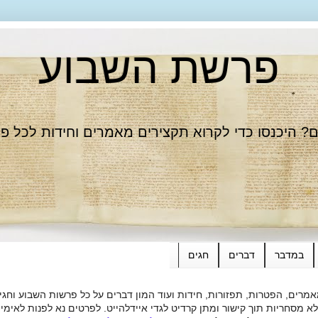
פרשת השבוע
 היכנסו כדי לקרוא תקצירים מאמרים וחידות לכל פ
במדבר
דברים
חגים
רים, הפטרות, תפזורות, חידות ועוד המון דברים על כל פרשות השבוע וחגי
ות תוך קישור ומתן קרדיט לגדי איידלהייט. לפרטים נא לפנות לאימייל dieide@yahoo.com