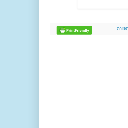
פזורת