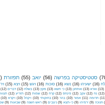
(7
סטטיסטיקה בפרשה
(56)
יואב
(55)
תפזורת
)
לח
(16)
ישעיהו
(16)
נשא
(16)
סוכות
(16)
ויגש
(15)
ויצא
(15)
ויר
(13)
וארא
(13)
ואתחנן
(13)
כי תשא
(13)
מקץ
(13)
בשלח
(12)
דברים
(12)
(12)
נח
(12)
עקב
(12)
פינחס
(12)
קרח
(12)
שמות
(12)
תזריע
(12)
תצווה
(11
תרומה
(11)
אמור
(10)
בהר
(10)
בחוקותי
(10)
ויקהל
(10)
ויקרא
(10)
חנוכה
(9)
ירמיהו
(9)
כי-תצא
(9)
ניצבים
(9)
ראש השנה
(9)
שבועות
(9)
שמי