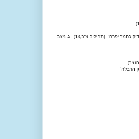
2. א. שנהיה מלאים מצוות כרימון (מברכות ראש השנה) ב. "צדיק כתמר יפרח" (תהילים צ"ב,13) ג. מצב