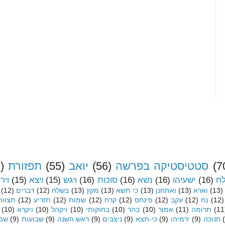
(7
סטטיסטיקה בפרשה
(56)
יואב
(55)
תפזורת
)
לח
(16)
ישעיהו
(16)
נשא
(16)
סוכות
(16)
ויגש
(15)
ויצא
(15)
ויר
(13)
וארא
(13)
ואתחנן
(13)
כי תשא
(13)
מקץ
(13)
בשלח
(12)
דברים
(12)
(12)
נח
(12)
עקב
(12)
פינחס
(12)
קרח
(12)
שמות
(12)
תזריע
(12)
תצווה
(11
תרומה
(11)
אמור
(10)
בהר
(10)
בחוקותי
(10)
ויקהל
(10)
ויקרא
(10)
חנוכה
(9)
ירמיהו
(9)
כי-תצא
(9)
ניצבים
(9)
ראש השנה
(9)
שבועות
(9)
שמי