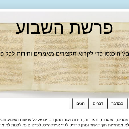
פרשת השבוע
 היכנסו כדי לקרוא תקצירים מאמרים וחידות לכל פ
במדבר
דברים
חגים
רים, הפטרות, תפזורות, חידות ועוד המון דברים על כל פרשות השבוע וחגי
ות תוך קישור ומתן קרדיט לגדי איידלהייט. לפרטים נא לפנות לאימייל dieide@yahoo.com