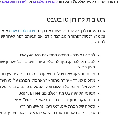
ר תורה ישירות לנייד שלכם? הצטרפו
לערוץ הטלגרם
או
לערוץ הווטצאפ
ש
תשובות לחידון טו בשבט
אם הגעתם לדך זה לפני שראיתם את דף ה
חידות לטו בשבט
אנא ע
ומומלץ לנסות לפתור היטב לבד קודם. אם הגעתם לפה לאחר שני
למטה....
לחם או מעבר - המילה המקשרת היא העץ ארז
לבכות או לצחוק, מקהלה עליזה, יורד הערב - כל אלו הן שו
העץ ברוש
מידת המשקל של היהלום היא קרט ומקורה בגרעיני עץ הח
מחכים לאורח - שורה מתוך ארץ אהבתי המרמז על עץ השק
יגאל אלון מרמז על האלום ואילו אבשלום פיינברג מרמז על
תמונת הלהקה U2 מתוך אלבומם Joshua Tree
טום הנקס מתוך הסרט פורסט גאמפ -Forest = יער
סמלה של חברת אינטרנט רימון (האיש ההולך)
אילן רמון - האסטרונאוט הישראלי הראשון, שגם תאריך פטי