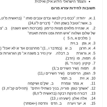
והצמד הישראלי הידוע אילן ואילנית
תשובות לחידות עזרא מרום
1. א. יהודה: "כבס ביין לבושו ובדם ענבים סותו " (בראשית מ"ט,1)
ב. אשר:"וטובל בשמן רגלו " (דברים ל"ג,24)
של שלום ושלווה "איש תחת גפנו ותחת תאנתו"
( מלכים א ,ה 5 )
3. א. גפן ב.זית
4. א. חרצן ב. זג (במדבר ו , 1):" מחרצנים ועד זג לא יאכל" (הנזיר)
5. א. גרוגרת ב. דבלה. עיין נזיר ב משנה א:" מן הגרוגרות ומן הדבלה"
6. תפוח, פו (הדב).
7. קיקיון (יונה ד' ,6)
8. תפוח (שיר השירים ב',3)
9. הגפן, הרימונים (שיר השירים ו,11)
10. א. זית ב. תמר
11. א. צמר וצמרת ב. שק"ם ושיקמה
12. "אשתך כגפן פוריה, בניך כשתילי זיתים" (תהילים קכ"ח, 3)
13. דבורה מינקת רבקה (בראשית ל"ה,8)
14. אלה ואלון (ישעיהו ו, 13)
15. א. יער ויערה ב. הדס והדסה (=אסתר)