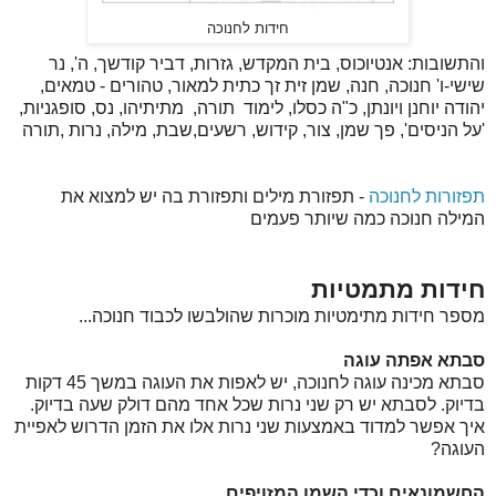
חידות לחנוכה
והתשובות: אנטיוכוס, בית המקדש, גזרות, דביר קודשך, ה', נר
שישי-ו' חנוכה, חנה, שמן זית זך כתית למאור, טהורים - טמאים,
יהודה יוחנן ויונתן, כ"ה כסלו, לימוד תורה, מתיתיהו, נס, סופגניות,
'על הניסים', פך שמן, צור, קידוש, רשעים,שבת, מילה, נרות ,תורה
תפזורות לחנוכה
- תפזורת מילים ותפזורת בה יש למצוא את
המילה חנוכה כמה שיותר פעמים
חידות מתמטיות
מספר חידות מתימטיות מוכרות שהולבשו לכבוד חנוכה...
סבתא אפתה עוגה
סבתא מכינה עוגה לחנוכה, יש לאפות את העוגה במשך 45 דקות
בדיוק. לסבתא יש רק שני נרות שכל אחד מהם דולק שעה בדיוק.
איך אפשר למדוד באמצעות שני נרות אלו את הזמן הדרוש לאפיית
העוגה?
החשמונאים וכדי השמן המזויפים