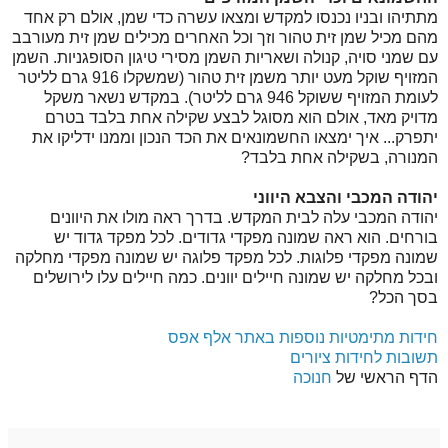
מתתיהו ובניו נכנסו למקדש ומצאו עשרה כדי שמן, אולם רק אחד
מהם מכיל שמן זית טהור וזך וכל האחרים מכילים שמן זית מעורבב
עם שמני סויה, קנולה ושאריות השמן מסירי טיגון הסופגניות. השמן
המזויף שוקל מעט יותר משמן זית טהור (שמשקלו 916 גרם לליטר
לעומת המזויף ששוקל 946 גרם לליטר). במקדש נשאר משקל
מדויק מאד, אולם הוא מסוגל לבצע שקילה אחת בלבד בטרם
יתפרק... איך ימצאו החשמונאים את הכד הנכון וממנו ידליקו את
המנורה, בשקילה אחת בלבד?
יהודה המכבי והצבא היווני
יהודה המכבי עלה לבית המקדש. בדרך ראה מולו את היוונים
בורחים. הוא ראה שמונה מפקדי גדודים. לכל מפקד גדוד יש
שמונה מפקדי פלוגות. לכל מפקד פלוגה יש שמונה מפקדי מחלקה
ובכל מחלקה יש שמונה חיילים יוונים. כמה חיילים עלו לירושלים
בסך הכל?
חידות מתימטיות נוספות באתר אלף אפס
תשובות לחידות ציורים
הדף הראשי של
חנוכה