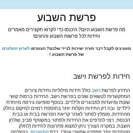
פרשת השבוע
מה פרשת השבוע היום? היכנסו כדי לקרוא תקצירים מאמרים
וחידות לכל פרשות השבוע והחגים!
מעונינים לקבל דבר תורה ישירות לנייד שלכם? הצטרפו
לערוץ הטלגרם
של פרשת השבוע !
חידות לפרשת וישב
החידון לפרשת
וישב
כולל חידות מילוליות וחידות ציורים
המתקשרות לנושאים שונים בפרשת וישב. החידות ברמות קושי
שונות ומיועדות למבוגרים ולילדים. בנוסף מופיעה גירסה מיוחדת
לילדים ובה רק החידות הקלות יותר בתוספת רמזים למיקום בחלק
מהחידות. מומלץ לפתור לאחר קריאת הפרשה בבית או בבית
הכנסת. רצוי להדפיס את החידות ולפתור במשותף סביב שולחן
השבת. במקרה הצורך ניתן למצוא פתרונות לחידות (לחלק
מהחידות יותר מפתרון אפשרי אחד) בדף
התשובות
. בהצלחה