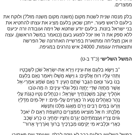
ממצרים.
בלק מנסה שנית לשנות מקום (משנה מקום משנה מזל?) ולוקח את
בילעם לראש פעור. ייתכן שכאן בלעם מציג את עצתו להחטיא את
בני ישראל בזנות. בילעם יודע שחטא של זימה ועובודה זרה יכיעס
ללא ספק את ה' ואז יוכל לפגוע בעם (כנאמר במשל הראשון). עצה
זו אכן מצליחה ומתוארת בפרשייה האחרונה של הפרשה
ותוצאותיה עגומות, 24000 איש נהרגים במגיפה.
המשל השלישי
(כ"ד ב-ט)
"ב
וַיִּשָּׂא בִלְעָם אֶת-עֵינָיו וַיַּרְא אֶת-יִשְׂרָאֵל שֹׁכֵן לִשְׁבָטָיו
וַתְּהִי עָלָיו רוּחַ אֱלֹקים:
ג
וַיִּשָּׂא מְשָׁלוֹ וַיֹּאמַר נְאֻם בִּלְעָם
בְּנוֹ בְעֹר וּנְאֻם הַגֶּבֶר שְׁתֻם הָעָיִן:
ד
נְאֻם שֹׁמֵעַ אִמְרֵי-אֵל
אֲשֶׁר מַחֲזֵה שַׁדַּי יֶחֱזֶה נֹפֵל וּגְלוּי עֵינָיִם:
ה
מַה-טֹּבוּ
אֹהָלֶיךָ יַעֲקֹב מִשְׁכְּנֹתֶיךָ יִשְׂרָאֵל:
ו
כִּנְחָלִים נִטָּיוּ כְּגַנֹּת עֲלֵי
נָהָר כַּאֲהָלִים נָטַע ה' כַּאֲרָזִים עֲלֵי-מָיִם:
ז
יִזַּל-מַיִם מִדָּלְיָו
וְזַרְעוֹ בְּמַיִם רַבִּים וְיָרֹם מֵאֲגַג מַלְכּוֹ וְתִנַּשֵּׂא
מַלְכֻתוֹ:
ח
אֵל מוֹצִיאוֹ מִמִּצְרַיִם כְּתוֹעֲפֹת רְאֵם לוֹ יֹאכַל
גּוֹיִם צָרָיו וְעַצְמֹתֵיהֶם יְגָרֵם וְחִצָּיו יִמְחָץ:
ט
כָּרַע שָׁכַב
כַּאֲרִי וּכְלָבִיא מִי יְקִימֶנּוּ מְבָרֲכֶיךָ בָרוּךְ וְאֹרֲרֶיךָ אָרוּר"
במשל השלישי בילעם כבר לא נזקק לבלק, שעומד שם פאסיבי,