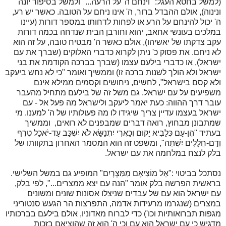
(למשל בחטא העגל: "וינחם ה' על הרעה..." ולמשל בסיפור יונה
ונינוה), אולם ההבדל ברור, ה' אינו ניחם על הטובה. כאשר יש רע,
ה' יכול להינחם על הרע או לפחות לדחותו במספר דורות (עיינו
במלכים בעונשי אחאב, יהוא וחורבן הבית שנדחה בכמה דורות
עקב צדקתו של יאשיהו), אולם כאשר ה' מבטיח טובה, על זה הוא
לא ניחם. את פסוק כ' ניתן לקרוא כדברי האלוקים (שברך את עם
ישראל), או כדברי בילעם עצמו (שברך בברכה הקודמת את בני
ישראל ולא הולך לשנות ברכה זו) וממשיך ואומר "כי לא נחש ביעקב
ולא קסם בישראל", לחשים, ניחושים וקסמים ממילא אינם
משפיעים על עם ישראל. גם משל זה של בילעם מתחיל מהעבר
עובר דרך ההווה: כעת יאמר ליעקב ולישראל מה פעל אל - עם
ישראל בעצמו עדיין צריך שיגידו לו מה פעולותיו של ה' למענו. מי
שמתבונן מבחוץ, רואה דברים שמבפנים לא רואים, וממשיך
בעתיד "הֶן-עָם כְּלָבִיא יָקוּם וְכַאֲרִי יִתְנַשָּׂא לֹא יִשְׁכַּב עַד-יֹאכַל טֶרֶף
וְדַם-חֲלָלִים יִשְׁתֶּה", ומשפט זה הוא המסמר האחרון בתקוותו של
בלק לנצח במלחמה את עם ישראל.
נסתכל בביטוי :"אֵל מוֹצִיאָם מִמִּצְרָיִם" המופיע גם במשל השלישי.
בראשית הפרשה בלק אומר "הנה עם יצא ממצרים...", לפי בלק,
עם ישראל הוא עם של עבדים שניצלו אסונות שונים ומשונים
במצרים (שנגרמו מרעידות אדמה, התפרצות הר הגעש סנטוריני
מגפות תברואותיות וכו') כדי לברוח מאדוניו, אולם בילעם בברכותיו
מדגיש כי עם ישראל הוא עם וכי ה' הוא זה שהוציאם בזכות