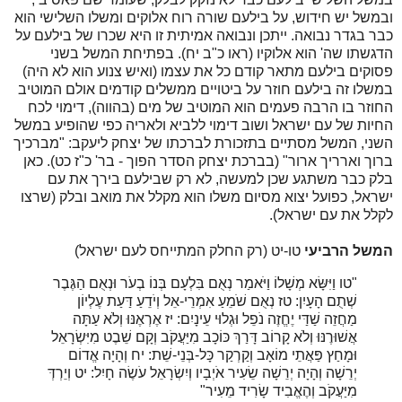
ובמשל יש חידוש, על בילעם שורה רוח אלוקים ומשלו השלישי הוא
כבר בגדר נבואה. ייתכן ונבואה אמיתית זו היא שכרו של בילעם על
הדגשתו שה' הוא אלוקיו (ראו כ"ב יח). בפתיחת המשל בשני
פסוקים בילעם מתאר קודם כל את עצמו (ואיש צנוע הוא לא היה)
במשלו זה בילעם חוזר על ביטויים ממשלים קודמים אולם המוטיב
החוזר בו הרבה פעמים הוא המוטיב של מים (בהווה), דימוי לכח
החיות של עם ישראל ושוב דימוי ללביא ולאריה כפי שהופיע במשל
השני, המשל מסתיים בתזכורת לברכתו של יצחק ליעקב: "מברכיך
ברוך וארריך ארור" (בברכת יצחק הסדר הפוך - בר' כ"ז כט). כאן
בלק כבר משתגע שכן למעשה, לא רק שבילעם בירך את עם
ישראל, כפועל יצוא מסיום משלו הוא מקלל את מואב ובלק (שרצו
לקלל את עם ישראל).
המשל הרביעי
טו-יט (רק החלק המתייחס לעם ישראל)
"טו
וַיִּשָּׂא מְשָׁלוֹ וַיֹּאמַר נְאֻם בִּלְעָם בְּנוֹ בְעֹר וּנְאֻם הַגֶּבֶר
שְׁתֻם הָעָיִן:
טז
נְאֻם שֹׁמֵעַ אִמְרֵי-אֵל וְיֹדֵעַ דַּעַת עֶלְיוֹן
מַחֲזֵה שַׁדַּי יֶחֱזֶה נֹפֵל וּגְלוּי עֵינָיִם:
יז
אֶרְאֶנּוּ וְלֹא עַתָּה
אֲשׁוּרֶנּוּ וְלֹא קָרוֹב דָּרַךְ כּוֹכָב מִיַּעֲקֹב וְקָם שֵׁבֶט מִיִּשְׂרָאֵל
וּמָחַץ פַּאֲתֵי מוֹאָב וְקַרְקַר כָּל-בְּנֵי-שֵׁת:
יח
וְהָיָה אֱדוֹם
יְרֵשָׁה וְהָיָה יְרֵשָׁה שֵׂעִיר אֹיְבָיו וְיִשְׂרָאֵל עֹשֶׂה חָיִל:
יט
וְיֵרְדְּ
מִיַּעֲקֹב וְהֶאֱבִיד שָׂרִיד מֵעִיר"