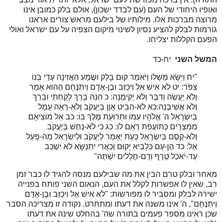
ואופיו היחודי של העם (עם לבדד ישכון), אולם בלק כמובן אינו
מרוצה מברכות אלו. מילותיו של בילעם מראש צורים אראנו
גורמות לבלק להציע נסיון לשינוי מיקום הצפיה על עם ישראל ואולי
הפעם הקללות יצליחו.
המשל השני
יח-כד
"יח
וַיִּשָּׂא מְשָׁלוֹ וַיֹּאמַר קוּם בָּלָק וּשֲׁמָע הַאֲזִינָה עָדַי בְּנוֹ
צִפֹּר:
יט
לֹא אִישׁ אֵל וִיכַזֵּב וּבֶן-אָדָם וְיִתְנֶחָם הַהוּא אָמַר
וְלֹא יַעֲשֶׂה וְדִבֶּר וְלֹא יְקִימֶנָּה:
כ
הִנֵּה בָרֵךְ לָקָחְתִּי וּבֵרֵךְ
וְלֹא אֲשִׁיבֶנָּה:
כא
לֹא-הִבִּיט אָוֶן בְּיַעֲקֹב וְלֹא-רָאָה עָמָל
בְּיִשְׂרָאֵל ה' אֱלֹהָיו עִמּוֹ וּתְרוּעַת מֶלֶךְ בּוֹ:
כב
אֵל מוֹצִיאָם
מִמִּצְרָיִם כְּתוֹעֲפֹת רְאֵם לוֹ:
כג
כִּי לֹא-נַחַשׁ בְּיַעֲקֹב
וְלֹא-קֶסֶם בְּיִשְׂרָאֵל כָּעֵת יֵאָמֵר לְיַעֲקֹב וּלְיִשְׂרָאֵל מַה-פָּעַל
אֵל:
כד
הֶן-עָם כְּלָבִיא יָקוּם וְכַאֲרִי יִתְנַשָּׂא לֹא יִשְׁכַּב
עַד-יֹאכַל טֶרֶף וְדַם-חֲלָלִים יִשְׁתֶּה"
מאחר ובלק טרם הבין את מה שבילעם מנסה להגיד לו כבר זמן
רב, שאין לו אפשרות לקלל את העם, הנאום השני פותח בפנייה
ישירה לבלק ומסביר לו מפורשות: "לֹא אִישׁ אֵל וִיכַזֵּב וּבֶן-אָדָם
וְיִתְנֶחָם", ה' אינו משנה את דעתו ומתחרט. נקודה זו מצריכה הסבר
שכן ראינו מספר פעמים בתורה שה' בהחלט שינה את דעתו