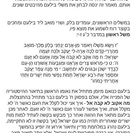
אותם. מאמר זה ינסה לבחון את משלי בילעם מהיבטים שונים.
במשלים הראשונים, עומדים בלק, ושרי מואב ליד בילעם ומחכים
בקוצר רוח לשמוע את מוצא פיו.
משל ראשון
במדבר כ"ג ז-י:
"
ז
וַיִּשָּׂא מְשָׁלוֹ וַיֹּאמַר מִן-אֲרָם יַנְחֵנִי בָלָק מֶלֶךְ-מוֹאָב
מֵהַרֲרֵי-קֶדֶם לְכָה אָרָה-לִּי יַעֲקֹב וּלְכָה זֹעֲמָה
יִשְׂרָאֵל:
ח
מָה אֶקֹּב לֹא קַבֹּה אֵל וּמָה אֶזְעֹם לֹא זָעַם
ה':
ט
כִּי-מֵרֹאשׁ צֻרִים אֶרְאֶנּוּ וּמִגְּבָעוֹת אֲשׁוּרֶנּוּ הֶן-עָם
לְבָדָד יִשְׁכֹּן וּבַגּוֹיִם לֹא יִתְחַשָּׁב:
י
מִי מָנָה עֲפַר יַעֲקֹב
וּמִסְפָּר אֶת-רֹבַע יִשְׂרָאֵל תָּמֹת נַפְשִׁי מוֹת יְשָׁרִים וּתְהִי
אַחֲרִיתִי כָּמֹהוּ"
בילעם כנואם מיומן מתחיל את נאומו הראשון בתיאור ההיסטוריה
של הפנייה אליו, אולם בפסוק ח' בילעם כבר מתחיל בהתנצלות.
מה אקוב לא קבה אל
- איך אני יכול לקלל את העם כאשר ה' לא
מקלל אותו, ואיך אפשר לעורר זעם כאשר ה' לא זועם. לאחר מכן
בילעם מתאר את ההווה ואחר כך מבקש בקשה לעתיד למות מות
ישרים שאחריתו תהיה כמו עם ישראל (אך בקשה זו לא התקיימה,
בילעם נהרג במלחמת מדיין ותיאור אירוע זה יופיע בהמשך
התורה). אין ברכה מפורשת לעם ישראל, אלא יותר תיאור מצב