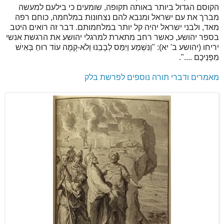
הקוסם הגדול ביותר באותה תקופה, שומעים כי בילעם למעשה
מברך את עם ישראל ומנבא להם נצחונות במלחמה, כוחם רפה
מאד, ולבני ישראל יהיה קל יותר במלחמותם. דבר זה רואים היטב
בספר יהושע, כאשר רחב מתארת למרגלי יהושע את הרגשת אנשי
יריחו (יהושע ב' יא): "וַנִּשְׁמַע וַיִּמַּס לְבָבֵנוּ וְלֹא-קָמָה עוֹד רוּחַ בְּאִישׁ
מִפְּנֵיכֶם ....".
מאמרים ודברי תורה נוספים לפרשת בלק