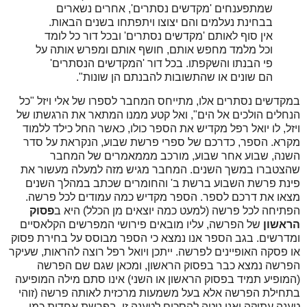
שמתפענחים 'מקדשים נסתרים', אחרים נשארים
בבחינת נעלמים והם יצוצו ויתפתחו בשנים הבאות.
אין סוף לאותם 'מקדשים נסתרים' ובכל דור כל לומד
וכל מלמד מחפש אותם, חושף אותם ומפרש אותה על
פי הבנתו והשקפתו. בכל דור 'המקדשים הנסתרים'
הם שונים או שהתשובות להבנתם הן שונות".
במקדשים נסתרים אלו, מתייחס המחבר לספרו של אלי ויזל "כל
הנחלים הולכים אל הים", ואל קטע ממנו המתאר את הרגשתו של
ויזל, לו יואל רפל מקדיש את הספר כולו, כאשר החל כילד ללמוד
מקרא. הספר, כדרכם של ספרי פרשת שבוע, הנקראת על סדר
השנה, שבוע אחר שבוע, מורכב מממאמרים של המחבר
שהצטברו במשך השנים. המחבר מגיש מזה למעלה מעשור את
פינת פרשת השבוע ברשת ב' והחומרים שכתב במהלך השנים
מצאו את דרכם לספר. הספר מקדיש כמה עמודים לכל פרשה.
הפתיחה לכל פרשה (למעט כמה יוצאים מן הכלל) היא ב
פסוק
הראשון
של הפרשה, עליו מובאים פירושי המפרשים הקלאסיים
ומדרשים. בגב הספר אנו נמצא כי הספר מבוסס על בחירת פסוק
או פסקה האופיינים לפרשה. ייתכן ויואל רפל רוצה להראות, שעיקר
הפרשה נמצא כבר בפסוק הראשון, ומכאן שגם שם הפרשה
(המופיע תמיד בפסוק הראשון או השני) אינו סתם מילה המופיעה
בתחילת הפרשה אלא בעל משמעות מרכזית לאותה פרשה (זוהי
טענה עתיקה ואני נוטה להסכים לטענה זו, בפרשת אחדות כמו