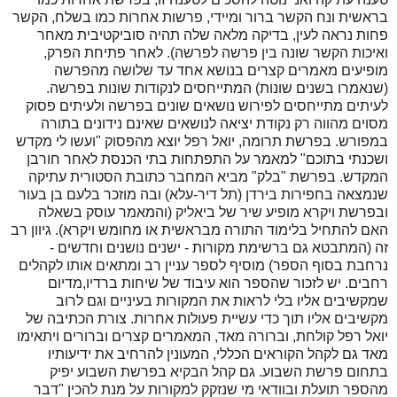
בראשית ונח הקשר ברור ומיידי, פרשות אחרות כמו בשלח, הקשר
פחות נראה לעין, בדיקה מלאה שלה תהיה סוביקטיבית מאחר
ואיכות הקשר שונה בין פרשה לפרשה). לאחר פתיחת הפרק,
מופיעים מאמרים קצרים בנושא אחד עד שלושה מהפרשה
(שנאמרו בשנים שונות) המתייחסים לנקודות שונות בפרשה.
לעיתים מתייחסים לפירוש נושאים שונים בפרשה ולעיתים פסוק
מסוים מהווה רק נקודת יציאה לנושאים שאינם נידונים בתורה
במפורש. בפרשת תרומה, יואל רפל יוצא מהפסוק "ועשו לי מקדש
ושכנתי בתוכם" למאמר על התפתחות בתי הכנסת לאחר חורבן
המקדש. בפרשת "בלק" מביא המחבר כתובת הסטורית עתיקה
שנמצאה בחפירות בירדן (תל דיר-עלא) ובה מוזכר בלעם בן בעור
ובפרשת ויקרא מופיע שיר של ביאליק (והמאמר עוסק בשאלה
האם להתחיל בלימוד התורה מבראשית או מחומש ויקרא). גיוון רב
זה (המתבטא גם ברשימת מקורות - ישנים נושנים וחדשים -
נרחבת בסוף הספר) מוסיף לספר עניין רב ומתאים אותו לקהלים
רחבים. יש לזכור שהספר הוא עיבוד של שיחות ברדיו,מדיום
שמקשיבים אליו בלי לראות את המקורות בעיניים וגם לרוב
מקשיבים אליו תוך כדי עשיית פעולות אחרות. צורת הכתיבה של
יואל רפל קולחת, וברורה מאד, המאמרים קצרים וברורים ויתאימו
מאד גם לקהל הקוראים הכללי, המעונין להרחיב את ידיעותיו
בתחום פרשת השבוע. גם קהל הבקיא בפרשת השבוע יפיק
מהספר תועלת ובוודאי מי שנזקק למקורות על מנת להכין "דבר