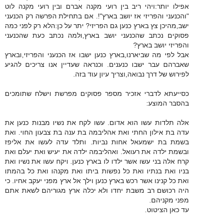
אפילו יותר:ויהי ריב בין רועי מקנה אברם ובין רועי מקנה לוט
"והכנעני והפריזי אז יושב בארץ"!. אם בתחילת הפרשה רק הכנעני
ישב,מהיכן צץ בארץ כנען גם הפריזי? יתר על כן:הלא רק לפני כמה
פסוקים נכתב שהכנעני יושב בארץ,ולמה נכתב כעת שהכנעני
והפריזי יושב בארץ?
אבל לפי מה שביארנו,בארץ כנען ישבו אז הכנעני והפריזי,ובארץ
שאברהם עבר ישבו כנענים. וכנראה שעדיין אנו צריכים להגיע
לפירוש של דרך נבואה,וצריך עיון עוד בזה.
כסייעתא לדברי אזכיר מספר פסוקים מפרשת וישלח שתומכים
בהסבר המוצע:
אלה תלדות עשו הוא אדום. עשו לקח את נשיו מבנות כנען את
עדה בת אילון החתי ואת אהליבמה בת ענה בת צבעון החוי. ואת
בשמת בת ישמעאל אחות נביות. ותלד עדה לעשו את אליפז
ובשמת ילדה את רעואל. ואהליבמה ילדה את יעיש ואת יעלם ואת
קרח אלה בני עשו אשר ילדו לו בארץ כנען. ויקח עשו את נשיו ואת
בניו ואת בנתיו ואת כל נפשות ביתו ואת מקנהו ואת כל בהמתו
ואת כל קנינו אשר רכש בארץ כנען וילך אל ארץ מפני יעקב אחיו. כי
היה רכושם רב משבת יחדו ולא יכלה ארץ מגוריהם לשאת אתם
מפני מקניהם.
עד כאן הציטוט.