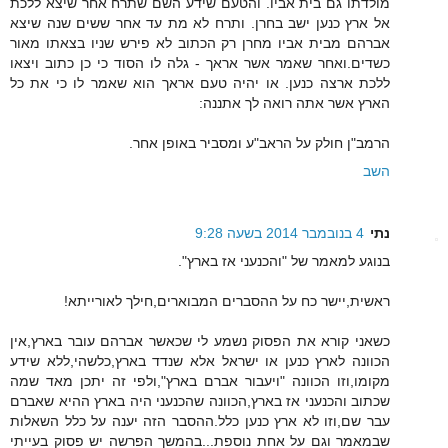
מולדתו גם בית אביו. והטעם שידע השם שתרח אחר שיצא ללכת
אל ארץ כנען ישב בחרן. ותרח לא מת עד אחר ששים שנה שיצא
אברהם מבית אביו מחרן רק הכתוב לא פירש שניו בצאתו מאור
כשדים.ואחר שאמר אשר אראך - גלה לו הסוד כי כן כתוב ויצאו
ללכת ארצה כנען. או יהיה טעם אראך הוא שאמר לו כי את כל
הארץ אשר אתה רואה לך אתננה:
הרמב"ן חולק על הראב"ע ומסביר באופן אחר.
השב
נתי
4 בנובמבר 2014 בשעה 9:28
בנוגע למאמר של "והכנעני אז בארץ".
ראשית,יישר כח על ההסברים המבוארים,חילך לאורייתא!
כשאני קורא את הפסוק נשמע לי שכאשר אברהם עובר בארץ,אין
הכוונה לארץ כנען או ישראל אלא שנדד בארץ,כלשהי,ללא שידע
מקומו,וזו הכוונה "ויעבור אברם בארץ",ולפי זה יתכן מאד שמה
שכתוב והכנעני אז בארץ,הכוונה שהכנעני היה בארץ ההיא שאברם
עבר שם,וזו לא ארץ כנען כלל.ההסבר הזה יענה על כלל השאלות
שבמאמר וגם על אחת נוספת...בהמשך הפרשה יש פסוק בעייתי