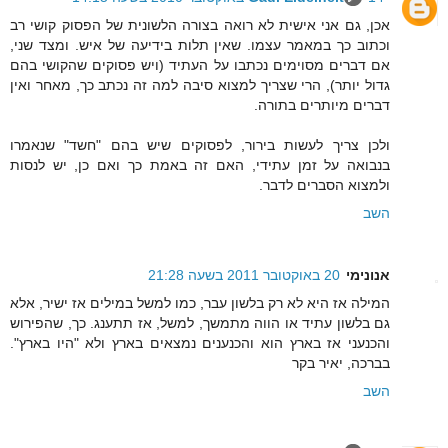
אכן, גם אני אישית לא רואה בצורה הלשונית של הפסוק קושי רב
וכתוב כך במאמר עצמו. שאין תלות בידיעה של איש. ומצד שני,
אם דברים מסוימים נכתבו על העתיד (ויש פסוקים שהקושי בהם
גדול יותר), הרי שצריך למצוא סיבה למה זה נכתב כך, מאחר ואין
דברים מיותרים בתורה.
ולכן צריך לעשות בירור, לפסוקים שיש בהם "חשד" שנאמרו
בנבואה על זמן עתידי, האם זה באמת כך ואם כן, יש לנסות
ולמצוא הסברים לדבר.
השב
אנונימי
20 באוקטובר 2011 בשעה 21:28
המילה אז היא לא רק בלשון עבר, כמו למשל במילים אז ישיר, אלא
גם בלשון עתיד או הווה מתמשך, למשל, אז תתענג. כך, שהפירוש
והכנעני אז בארץ הוא והכנענים נמצאים בארץ ולא "היו בארץ".
בברכה, יאיר בקר
השב