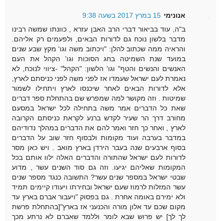
אנונימי
15 במרץ 2017 בשעה 9:38
ב"ה, עוד בביאור דברי הרב האבן עזרא , כוונתו שמשה רבינו
מדבר בלשון נוכח גם לדורות הבאים, ולפעמים רק אליהם.
והראיה ממה שכתוב להלן: "ויכתוב משה וגו' מקץ שבע שנים
במועד שנת השמיטה בחג הסוכות וגו' הקהל את העם
האנשים והנשים והטף" וגו' הלשון: "הקהל" -ציווי לנוכח, לא
נאמרת לעם ישראל שעמדו אז לפני משה לפני כניסתם לארץ,
אלא לדורות הבאים לאחר שיכנסו לארץ ויתחילו לשמור
שמיטות . וזה מקושר למה שמפרש שם בהתחלת ספר דברים
שאת כל הדברים אמר משה בתחילה לכל ישראל במסעם
מחורב דרך הר שעיר לקדש ברנע לקראת כניסתם הקרובה
לארץ , ואחר כך חזר ואמר להם את הדברים במהלך נדודיהם
במדבר בערבה ועוד מקומות ולבסוף חזר שוב על הדברים
בסוף ארבעים שנה בעבר הירדן בארץ מואב . ויש כאן מסר
לדורות לעם ישראל שהתורה והדברים האלה ילוו אותם בכל
המקומות שאליהם יגיעו. וזה גם סוד השנים עשר , מדוע
שבטי ישראל במספר שנים עשר? התשובה כנגד מספר שנים
עשר המזלות לרמוז שעם ישראל ובחירתו ויעודו קיימים תמיד
ולא ימירם באומה אחרת . גם בפסוק "ויעבור אברם בארץ עד
מקום שכם עד אלון מורה והכנעני אז בארץ"[בהתחלת פרשת
לך לך] יש פרוש שבא לומר וללמד שאברם לא נרתע מכך