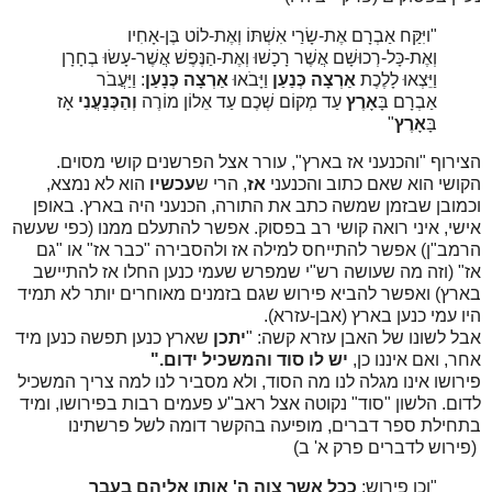
"
ויִּקַּח אַבְרָם אֶת-שָׂרַי אִשְׁתּוֹ וְאֶת-לוֹט בֶּן-אָחִיו
וְאֶת-כָּל-רְכוּשָׁם אֲשֶׁר רָכָשׁוּ וְאֶת-הַנֶּפֶשׁ אֲשֶׁר-עָשׂוּ בְחָרָן
וַיֵּצְאוּ לָלֶכֶת
אַרְצָה כְּנַעַן
וַיָּבֹאוּ
אַרְצָה כְּנָעַן
:
וַיַּעֲבֹר
אַבְרָם בָּ
אָרֶץ
עַד מְקוֹם שְׁכֶם עַד אֵלוֹן מוֹרֶה
וְהַכְּנַעֲנִי
אָז
בָּ
אָרֶץ
"
הצירוף "והכנעני אז בארץ", עורר אצל הפרשנים קושי מסוים.
הקושי הוא שאם כתוב והכנעני
אז
, הרי ש
עכשיו
הוא לא נמצא,
וכמובן שבזמן שמשה כתב את התורה, הכנעני היה בארץ. באופן
אישי, איני רואה קושי רב בפסוק. אפשר להתעלם ממנו (כפי שעשה
הרמב"ן) אפשר להתייחס למילה אז ולהסבירה "כבר אז" או "גם
אז" (וזה מה שעושה רש"י שמפרש שעמי כנען החלו אז להתיישב
בארץ) ואפשר להביא פירוש שגם בזמנים מאוחרים יותר לא תמיד
היו עמי כנען בארץ (אבן-עזרא).
אבל לשונו של האבן עזרא קשה: "
יתכן
שארץ כנען תפשה כנען מיד
אחר, ואם איננו כן,
יש לו סוד והמשכיל ידום."
פירושו אינו מגלה לנו מה הסוד, ולא מסביר לנו למה צריך המשכיל
לדום. הלשון "סוד" נקוטה אצל ראב"ע פעמים רבות בפירושו, ומיד
בתחילת ספר דברים, מופיעה בהקשר דומה לשל פרשתינו
(פירוש לדברים פרק א' ב)
"וכן פירוש:
ככל אשר צוה ה' אותו אליהם בעבר