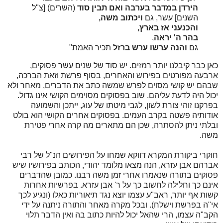
הירדן במדבר בערבה
ואם תבין סוד
(השרים) [צ"ל
השנים] עשר, גם
ויכתוב משה,
והכנעני אז בארץ,
בהר ה' יראה
,
גם
והנה ערשו ערש ברזל
תכיר האמת"
כאן כבר קיבלנו יותר רמזים. יש סוד של שנים עשר פסוקים,
ארבעה מפורטים בפירוש והאחרים, בסוף פרשת וזאת הברכה,
שבהם יש קושי מסוים לפרש שמשה כתב את הדברים, מאחר ולא
יכול היה לדעת עליהם. שוב בפסוקים מסוימים הקושי אינו גדול.
בפרקנו זוהי צורת לשון, לגבי מיטתו של עוג, ייתכן והשמועה
אודותיה פשטה בקרב העמים. בפסוקים אחרים הקושי הוא בולט
ובלתי ניתן להסתרה, שכן הם מתארים מה קרה אחרי פטירת
משה.
חוקרי ביקורת המקרא דווקא שמחו על הפירושים הנ"ל של רבי
אברהם אבן עזרא, הנה מצאו מלומד יהודי, הכותב בפירושיו שיש
פסוקים בתורה שנאמרו אחרי זמן משה רבנו. כמובן שהדברים
אינם כך וחלילה לחשוב כך על ר' אבן עזרא. בפרשיות אחרות
קשות אף יותר, ראב"ע עצמו יוצא נגד תיאוריות כאלו (ונגיע לכך
אי"ה בפרשת וישלח). ובכל מקרה מאחר והתורה ניתנה על ידי
הקב"ה עצמו, הרי שהאל יכול להיות כתוב בה ואין הדבר תלוי