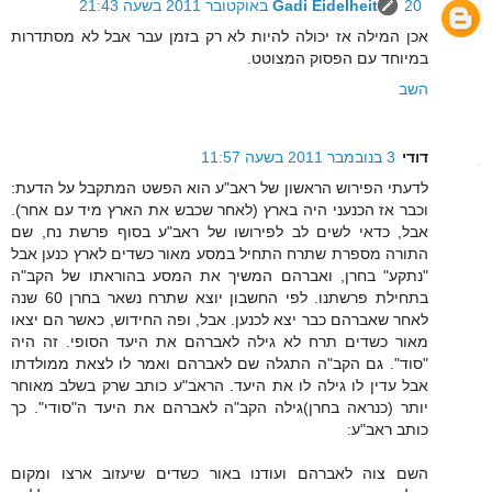
20 באוקטובר 2011 בשעה 21:43
Gadi Eidelheit
אכן המילה אז יכולה להיות לא רק בזמן עבר אבל לא מסתדרות
במיוחד עם הפסוק המצוטט.
השב
דודי
3 בנובמבר 2011 בשעה 11:57
לדעתי הפירוש הראשון של ראב"ע הוא הפשט המתקבל על הדעת:
וכבר אז הכנעני היה בארץ (לאחר שכבש את הארץ מיד עם אחר).
אבל, כדאי לשים לב לפירושו של ראב"ע בסוף פרשת נח, שם
התורה מספרת שתרח התחיל במסע מאור כשדים לארץ כנען אבל
"נתקע" בחרן, ואברהם המשיך את המסע בהוראתו של הקב"ה
בתחילת פרשתנו. לפי החשבון יוצא שתרח נשאר בחרן 60 שנה
לאחר שאברהם כבר יצא לכנען. אבל, ופה החידוש, כאשר הם יצאו
מאור כשדים תרח לא גילה לאברהם את היעד הסופי. זה היה
"סוד". גם הקב"ה התגלה שם לאברהם ואמר לו לצאת ממולדתו
אבל עדין לו גילה לו את היעד. הראב"ע כותב שרק בשלב מאוחר
יותר (כנראה בחרן)גילה הקב"ה לאברהם את היעד ה"סודי". כך
כותב ראב"ע:
השם צוה לאברהם ועודנו באור כשדים שיעזוב ארצו ומקום