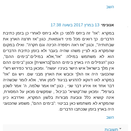
השב
אנונימי
13 במרץ 2017 בשעה 17:38
במקרא :"אז" זה ביחס ללפני כן ולא ביחס לאחרי כן בזמן כתיבת
הדברים. כך רואים מכל מיני דוגמאות, כגון:"אז תרצה הארץ את
שבתותיה", וכגון:"אז ראה ויספרה הכינה וגם חקרה". ואילו במקום
שהמקרא בא לציין משהו שהיה בעבר ולא בזמן כתיבת הדברים
הוא לא משתמש במילה: "אז",אלא במילים:"בימים ההם",
כגון:"הנפילים היו בארץ בימים ההם"[בראשית] וכגון:"בימים ההם
אין מלך בישראל איש הישר בעיניו יעשה" .ומכאן ברור כפירוש רש"י
שהכנעני היה אז הולך וכובש את הארץ מבני שם. ויש גם "אז"
במקרא לאו דווקא להדגיש בניגוד לזמן אחר, אלא לומר שכשהיה
דבר אחד אז אירע דבר שני , כגון:"אז אמר שלמה, ה' אמר לשכון
בערפל". ומכאן שה"קושיא" כביכול , שמקשים מכאן על המסורת,
אינה קושיא כלל ונובעת מבורות בלשון המקרא, ואדרבא כיון
שהמקרא לא משתמש כאן בביטוי :"בימים ההם", משמע שהכנעני
היה בארץ בזמן שנכתבו הדברים.
השב
תשובות