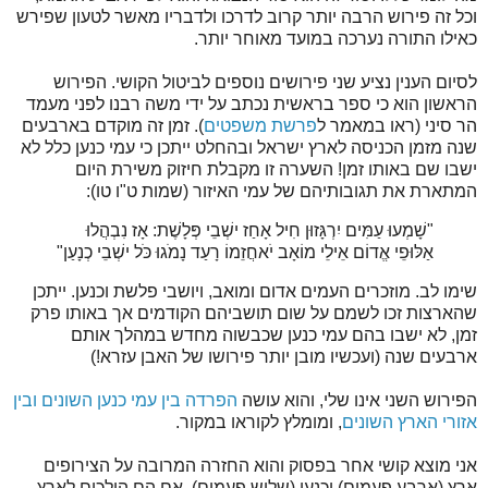
וכל זה פירוש הרבה יותר קרוב לדרכו ולדבריו מאשר לטעון שפירש
כאילו התורה נערכה במועד מאוחר יותר.
לסיום הענין נציע שני פירושים נוספים לביטול הקושי. הפירוש
הראשון הוא כי ספר בראשית נכתב על ידי משה רבנו לפני מעמד
הר סיני (ראו במאמר ל
פרשת משפטים
). זמן זה מוקדם בארבעים
שנה מזמן הכניסה לארץ ישראל ובהחלט ייתכן כי עמי כנען כלל לא
ישבו שם באותו זמן! השערה זו מקבלת חיזוק משירת היום
המתארת את תגובותיהם של עמי האיזור (שמות ט"ו טו):
"שָׁמְעוּ עַמִּים יִרְגָּזוּן חִיל אָחַז ישְׁבֵי פְּלָשֶׁת: אָז נִבְהֲלוּ
אַלּוּפֵי אֱדוֹם אֵילֵי מוֹאָב יֹאחֲזֵמוֹ רָעַד נָמֹגוּ כֹּל ישְׁבֵי כְנָעַן"
שימו לב. מוזכרים העמים אדום ומואב, ויושבי פלשת וכנען. ייתכן
שהארצות זכו לשמם על שום תושביהם הקודמים אך באותו פרק
זמן, לא ישבו בהם עמי כנען שכבשוה מחדש במהלך אותם
ארבעים שנה (ועכשיו מובן יותר פירושו של האבן עזרא!)
הפירוש השני אינו שלי, והוא עושה
הפרדה בין עמי כנען השונים ובין
אזורי הארץ השונים
, ומומלץ לקוראו במקור.
אני מוצא קושי אחר בפסוק והוא החזרה המרובה על הצירופים
ארץ (ארבע פעמים) וכנען (שלוש פעמים). אם הם הולכים לארץ