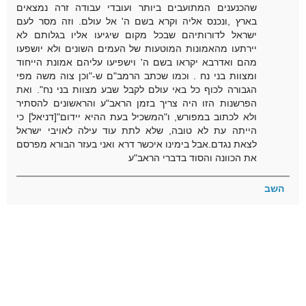
שהכנענים המתועבים ביותר ועובדי עבודה זרה נמצאים
בארץ ,ונכנס אליה וקרא בשם ה' אל עולם. וזה מסר לעם
ישראל לדורותיהם שבכל מקום שיגיעו אליו בגלותם לא
יירתעו מהאמונות המוטעות של העמים השונים ולא יושפעו
מהם ואדרבא יקראו בשם ה' וישפיעו עליהם אמונת הייחוד
ומצוות בני נח . וכמו שכתב הרמב"ם ש-"וכן צוה משה מפי
הגבורה לכוף כל באי עולם לקבל שבע מצוות בני נח". ואת
הפרשנות הזו היה צריך בזמן הראב"ע והראשונים להסתיר
ולא לכתוב במפורש, ו"המשכיל בעת ההיא יידום"[דניאל] כי
הייתה עת לא טובה, שלא לתת עוד עילה לאויבי ישראל
לצאת נגדם.אבל בימינו איכשר דרא ואני בעזר הבורא מפרסם
את הכוונה והסוד בדברי הראב"ע
השב