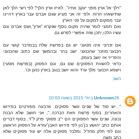
"וילך אל ארץ מפני יעקב אחיו"...לאיזו ארץ הלך? לפי רשי הלך לאן
שתישאהו הרוח. ולפי זה אני מציע שגם אברם עבר בארץ דהיינו
עבר ממקום למקום על פני הארץ.
ואם תמצי לומר שהיה מקום נוסף שנקרא "ארץ",ושם אברם וגם
עשיו הלכו,יתכן שזה אפשרי לפרש גם.
אם זכרוני אינו מטעני יש גם בפרשת שלח בבמדבר קושי עם
הכנעני.מוזכר שהכנעני ישב בהר ובהמשך שם כתוב שהכנעני
והפריזי אז יושב בעמק.
כדאי להשוות הפסוקים שם גם, וגם הפסוק (בפרשת מסעי)
וישמע הכנעני מלך ערד והוא יושב בנגב בארץ כנען וכו'.
השב
26 ביולי 2015 בשעה 10:03
Unknown
"...יש סוד של שנים עשר פסוקים, ארבעה מפורטים בפירוש
והאחרים, בסוף פרשת וזאת הברכה..", אני חושב שלא הבנת
נכונה, שנים עשר הפסוקים הם י"ב פסוקי פרק ל"ד, בסוף דברים
אותם כתב יהושע בן־נון לפי פירוש האבן־עזרא על הפסוק הראשון
וגם לפי חלק מחז"ל. ומלבד פסוקים אלה יש עוד פסוקים שלא
כתב משה.