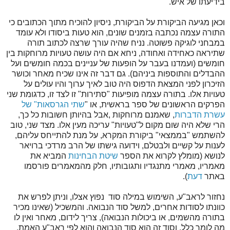
בידיעתו של איש.
וכאן מגיעה הביקורת על הביקורת, ניסיון להוכיח מתוך הכתובים כי
התורה עצמה נכתבה בזמנים שונים, הוא טעות ביסודו ולא עומד
במבחני לוגיקה פשוטה. נניח שהיה עורך שרצה לכתוב תורה
שתיראה כאחידה ואחודה, ניחא אם היה עושה טעויות מרוחקות בין
חומשים (ועמדנו בעבר על הופעות של עניינים בכמה חומשים ועל
ההבדלים והתוספות ביניהם). גם דבר זה אינו שכיח מאחר וכושר
הזיכרון לפני המצאת הדפוס היה טוב לאיך ערוך והיו עולים על
טעויות אלו. בתורה עצמה מופיעות "סתירות" זו לצד זו, כדגומת שני
הפרקים הראשונים של ספר בראשית, או "
שתי הגרסאות" של
עשרת הדברות
, שאמנם מרוחקות ,אבל בהיותן חשובות כל כך,
הרי שלא היה שום מקום ל"טעויות" עריכה מעין אלו. מצד שני, טוב
להשתמש "בממצאי" ביקורת המקרא, על מנת להתייחס עליהם,
לענות על קשיים ולבטלם, וידועה גישתו של הרב מרדכי ברויאר
לנושא (מומלץ לקרוא את הספר
שיטת הבחינות
המביא את
מאמריו, מאמרי מתנגדיו ותגובותיו, חלק מהמאמרים פורסמו
באתר
דעת
).
נחזור לראב"ע, השימוש במילה סוד נפוץ אצלו, וניתן לפרש את
כוונתו לסודות אחרים, למשל סוד הנבואה. והמשכיל (שאינו מכיר
בתורה מהשמים, או ביכולות הנבואה), צריך לידום, מאחר ואין לו
מה לומר כלל. וסוד זה הוא סוד הנבואה והוא לפי ראב"ע האמת,