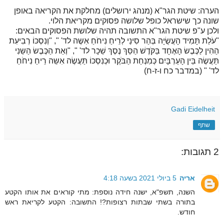
הערה: שיטת הגר"א (מנהג ירושלים) מחלקת את הקריאה באופן
שונה כך שישראל כופל שלושה פסוקים מקריאת הלוי.
ולכן ע"פ שיטת הגר"א התשובה תהיה שלושת הפסוקים הבאים:
"עֹלַת תָּמִיד הָעֲשֻׂיָה בְּהַר סִינַי לְרֵיחַ נִיחֹחַ אִשֶּה לד' ", "וְנִסְכּוֹ רְבִיעִת
הַהִין לַכֶּבֶשׂ הָאֶחָד בַּקֹּדֶשׁ הַסֵּךְ נֶסֶךְ שֵׁכָר לד' ", "וְאֵת הַכֶּבֶשׂ הַשֵּנִי
תַּעֲשֶׂה בֵּין הָעַרְבָּיִם כְּמִנְחַת הַבֹּקֶר וּכְנִסְכּוֹ תַּעֲשֶׂה אִשֵּה רֵיחַ נִיחֹחַ
לד' " (במדבר כח ו-ז-ח)
Gadi Eidelheit
שתף
2 תגובות:
אריה
5 ביולי 2021 בשעה 4:18
השנה, תשפ"א, ישנה חידה נוספת: מתי קוראים את אותו הקטע
בתורה בשתי שבתות רצופות?! התשובה: הקטע לקריאת ראש
חודש.