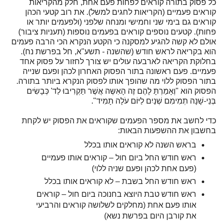
כל פסוק בתורה קוראים לפחות פעם אחת, חלק מהקריאות
קוראים פעמיים (הקריאות לחגים למשל). את רוב קטעי הכהן
קוראים גם בימי שני וחמישי ומנחה שלפני (ולפעמים יותר או
פחות). קטעים נוספים קוראים בפעמים נוספות (תעניות ציבור)
אולם לא קשה להגיע למסקנה כי הקטע הנקרא הכי הרבה פעמים
הוא בקריאה לראש חודש (שהשנה - תשע"א, חל בפרשת נח).
בחלוקת הקריאה לארבעה עולים יש צורך לחזור על פסוק אחד
פעמיים. פעם ראשונה בתור הפסוק האחרון לכהן ופעם שנייה
בתור הפסוק ללוי מה שהופך אותו לפסוק הנקרא ביותר בתורה.
הפסוק הוא "וְאָמַרְתָּ לָהֶם זֶה הָאִשֶּה אֲשֶׁר תַּקְרִיבוּ לַד' כְּבָשִׂים
בְּנֵי-שָׁנָה תְמִימִם שְׁנַיִם לַיּוֹם עֹלָה תָמִיד".
כדי לחשב את מספר הפעמים שקוראים את הפסוק יש לקחת
בחשבון את ההשפעות הבאות:
בראש השנה לא קוראים אותו בכלל
ראש חודש החל ביום חול – קוראים אותו פעמיים
(פעם אחת לכהן ופעם שניה ללוי)
ראש חודש החל בשבת – לא קוראים אותו בכלל
ראש חודש טבת היוצא בחנוכה ביום חול – קוראים
אותו פעם אחת (מחלקים לשלושה קוראים והרביעי
את קורבן היום בפרשת נשא)