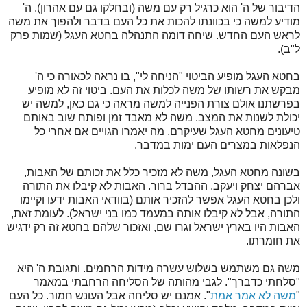
הדיבור של ה' הוא כרגיל רק עם משה (ובחלקו גם עם אהרון). ה'
מודיע למשה כי בכוונתו להכות את כל העם בדבר ולהפוך את משה
לראש העם החדש. שיחה דומה התנהלה בחטא העגל (שמות פרק
ל"ב).
בחטא העגל מופיע הביטוי "הניחה לי", בו נראה לכאורה כי ה'
מבקש את רשותו של משה לכלות את העם. ביטוי זה לא מופיע
בפרשתנו אולם צורת הפנייה למשה מראה כי גם כאן, למשה יש
יכולת לשנות את המצב. משה לא מאבד זמן ופותח שוב באותם
טיעונים מחטא העגל שעיקרם, מה יאמרו הגויים אם אחרי כל
הנפלאות במצרים העם ימות במדבר.
בשונה מחטא העגל, משה לא מזכיר כלל את זכותם של האבות,
אברהם יצחק ויעקב. ההבדל ברור. האבות לא קיבלו את התורה
ולכן בחטא העגל אפשר להזכיר אותם (בוודאי האבות ידעו וקיימו
התורה, אבל לא קיבלו אותה במעמד כמו בני ישראל). לעומת זאת,
האבות היו בארץ ישראל וגרו שם, ואזכור שלהם בחטא זה רק ידגיש
את חומרתו.
משה גם משתמש בשלוש עשרה מידות הרחמים. ותגובת ה' היא
"סלחתי כדברך". לגבי מהותה של הסליחה הרחבתי במאמר
"
משה לא אמר אמת
". אמנם יש סליחה אבל העונש חמור. כל העם