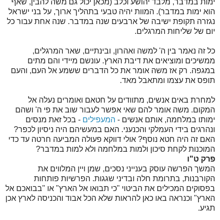
ימות במדבר, מלבד יהושע וכלב (מכאן יכול גם משה להבין, שאף
הוא ימות במדבר). המוות יהיה טבעי בתהליך ארוך, על בני ישראל
נגזרה תקופת ישיבה של ארבעים שנה במדבר. שנה אחת עבור כל
יום של שליחות המרגלים.
כל זה נאמר בין ה' למשה ואהרון, ובינתיים, שאר המרגלים,
ממשיכים ומוציאים את דיבת הארץ. עונשם מיידי והם מתים
במגפה. רק אז משה אומר את כל הדברים ששמע אל העם, והעם
תופס את עצמו ומתאבל מאד.
למחרת באים אנשים, מתוודים על חטאם ואומרים נעלה אל
המקום. משה אומר להם שאי אפשר לעבור שוב את פי ה' ושהם
ימותו במלחמה, אותם אנשים -
המעפילים
- בכל זאת מנסים
ונהרגים בידי העמלקי והכנעני. האם במעשיהם היה ניסיון לכפר?
האם זה היה חטא נוסף? אולי דווקא פעולה המביעה חרטה עד כדי
המוכנות לקחת סיכון ולמות במלחמה ולא למות במדבר?
פרק ט"ו
המשך הפרשה עוסק בענייני נסכים, שמן ויין המלווים את
הקורבנות, בתרומת חלה ובדיני שגגות. הפרשיות פותחות
בפסוקים המכילים את הביטוי "כי תבואו אל הארץ" או "בבואכם אל
הארץ" וכנראה באו כאן להראות שלא הכל אבוד והכניסה לארץ אכן
תגיע.