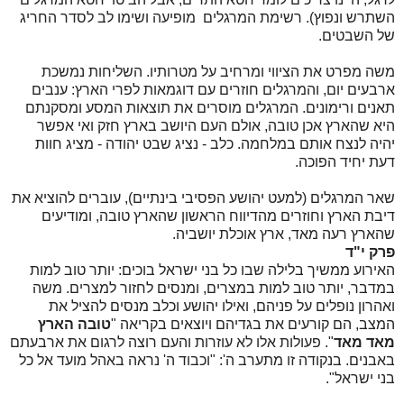
השתרש ונפוץ). רשימת המרגלים מופיעה ושימו לב לסדר החריג
של השבטים.
משה מפרט את הציווי ומרחיב על מטרותיו. השליחות נמשכת
ארבעים יום, והמרגלים חוזרים עם דוגמאות לפרי הארץ: ענבים
תאנים ורימונים. המרגלים מוסרים את תוצאות המסע ומסקנתם
היא שהארץ אכן טובה, אולם העם היושב בארץ חזק ואי אפשר
יהיה לנצח אותם במלחמה. כלב - נציג שבט יהודה - מציג חוות
דעת יחיד הפוכה.
שאר המרגלים (למעט יהושע הפסיבי בינתיים), עוברים להוציא את
דיבת הארץ וחוזרים מהדיווח הראשון שהארץ טובה, ומודיעים
שהארץ רעה מאד, ארץ אוכלת יושביה.
פרק י"ד
האירוע ממשיך בלילה שבו כל בני ישראל בוכים: יותר טוב למות
במדבר, יותר טוב למות במצרים, ומנסים לחזור למצרים. משה
ואהרון נופלים על פניהם, ואילו יהושע וכלב מנסים להציל את
המצב, הם קורעים את בגדיהם ויוצאים בקריאה "
טובה הארץ
מאד מאד
". פעולות אלו לא עוזרות והעם רוצה לרגום את ארבעתם
באבנים. בנקודה זו מתערב ה': "וכבוד ה' נראה באהל מועד אל כל
בני ישראל".