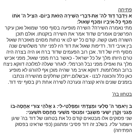
פתיחה
א
וַיְדַבֵּר דָּוִד לַה' אֶת-דִּבְרֵי הַשִּׁירָה הַזֹּאת בְּיוֹם- הִצִּיל ה' אֹתוֹ
מִכַּף כָּל-אֹיְבָיו וּמִכַּף שָׁאוּל:
מתי נאמרה השירה? השירה מופיעה בסוף ספר שמואל ואכן עיקר
הפרשנים אומרים שדוד אמר את השירה בזקנותו. אולם תוכן
השורה מעט קשה. קודם כל יש לנו אי נוחות מסוים מאזכרת שאול
בין אויבי דוד. רדיפות שאול את דוד היו לפני יותר משלושים שנה
מסוף חייו של דוד
. אכן רוב הפעמים שדוד ברח או היה בצרה היה
טרם היותו מלך על כל ישראל - כאשר ברח מפני שאול, מפני אכיש
מלך גת ואפילו מפני נבל הכרמלי. לאחר שעלה למלוכה דווקא ניצח
ברוב המלחמות. דווקא אויב מר שהיה מוכן אף להורגו לא מופיע
כאן כלל והכוונה לבנו - אבשלום.ייתכן שחלקים מהשירה נכתבו
בזמנים שונים והיא קוצרה ונערכה לשירה אחת רק בסוף ימי דוד.
בטחון בה'
ב
וַיֹּאמַר ה' סַלְעִי וּמְצֻדָתִי וּמְפַלְטִי-לִי:
ג
אֱלֹהֵי צוּרִי אֶחֱסֶה-בּוֹ
מָגִנִּי וְקֶרֶן יִשְׁעִי מִשְׂגַּבִּי וּמְנוּסִי מֹשִׁעִי מֵחָמָס תֹּשִׁעֵנִי:
שני פסוקים אלו מבטאים קודם כל את בטחונו של דוד בה' שיגן
וישמור עליו. בשלב זה דוד פסיבי ומתגונן (כפי שראינו בפסוק
הפתיחה)