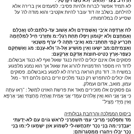
תַּרְחִיב צַעֲדִי תַּחְתֵּנִי וְלֹא מָעֲדוּ קַרְסֻלָּי:
לא תמיד אפשר לברוח ולהיות פסיבי. לפעמים אין ברירה אלא
להילחם. בשלב זה דוד עובר להיות אקטיבי והוא מודה לה' על
שסייע לו במלחמותיו.
לח
אֶרְדְּפָה אֹיְבַי וָאַשְׁמִידֵם וְלֹא אָשׁוּב עַד-כַּלֹּתָם:
לט
וָאֲכַלֵּם
וָאֶמְחָצֵם וְלֹא יְקוּמוּן וַיִּפְלוּ תַּחַת רַגְלָי:
מ
וַתַּזְרֵנִי חַיִל לַמִּלְחָמָה
תַּכְרִיעַ קָמַי תַּחְתֵּנִי:
מא
וְאֹיְבַי תַּתָּה לִּי עֹרֶף מְשַׂנְאַי
וְאַצְמִיתֵם:
מב
יִשְׁעוּ וְאֵין מוֹשִׁיעַ אֶל-ה' וְלֹא-עָנָם:
מג
וְאֶשְׁחָקֵם
כַּעֲפַר-אָרֶץ כְּטִיט-חוּצוֹת אֲדִקֵּם אֶרְקָעֵם:
פסוקים אלו אינם יכולים להיות כנגד שאול ואף לא כנגד אבשלום.
לדוד היו מספר הזדמנויות להרוג את שאול אך הוא נמנע מלפגוע
במשיח ה'. דוד נתן הוראה ברורה לא לפגוע באבשלום. פסוקים
אלו יכולים להתפרש רק כנגד מלכים זרים בהם נלחם דוד - מול
עמון, מואב, אדום ועמלק.
גם פסוקים אלו מזכירים מאד את פרשת האזינו למשל : "רְאוּ עַתָּה
כִּי אֲנִי אֲנִי הוּא וְאֵין אֱלֹהִים עִמָּדִי אֲנִי אָמִית וַאֲחַיֶּה מָחַצְתִּי וַאֲנִי אֶרְפָּא
וְאֵין מִיָּדִי מַצִּיל"
ביסוס הממלכה והרחבת גבולותיה
מד
וַתְּפַלְּטֵנִי מֵרִיבֵי עַמִּי תִּשְׁמְרֵנִי לְרֹאשׁ גּוֹיִם עַם לֹא-יָדַעְתִּי
יַעַבְדֻנִי:
מה
בְּנֵי נֵכָר יִתְכַּחֲשׁוּ-לִי לִשְׁמוֹעַ אֹזֶן יִשָּׁמְעוּ לִי:
מו
בְּנֵי
נֵכָר יִבֹּלוּ וְיַחְגְּרוּ מִמִּסְגְּרוֹתָם: