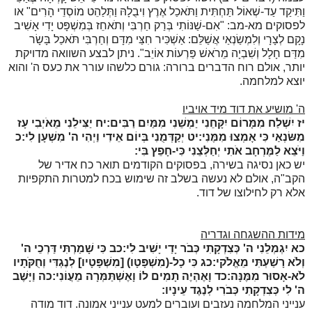
וַתִּיקַד עַד-שְׁאוֹל תַּחְתִּית וַתֹּאכַל אֶרֶץ וִיבֻלָהּ וַתְּלַהֵט מוֹסְדֵי הָרִים" או
לפסוקים מא-מב: "אִם-שַׁנּוֹתִי בְּרַק חַרְבִּי וְתֹאחֵז בְּמִשְׁפָּט יָדִי אָשִׁיב
נָקָם לְצָרָי וְלִמְשַׂנְאַי אֲשַׁלֵּם: אַשְׁכִּיר חִצַּי מִדָּם וְחַרְבִּי תֹּאכַל בָּשָׂר
מִדַּם חָלָל וְשִׁבְיָה מֵרֹאשׁ פַּרְעוֹת אוֹיֵב". ניתן לבצע השוואה מדויקת
יותר, אולם רוח הדברים ברורה: גורם כלשהו עורר את כעס ה' והוא
יוצא למלחמה.
ה' מושיע את דוד מיד אויביו
יז
יִשְׁלַח מִמָּרוֹם יִקָּחֵנִי יַמְשֵׁנִי מִמַּיִם רַבִּים:
יח
יַצִּילֵנִי מֵאֹיְבִי עָז
מִשּׂנְאַי כִּי אָמְצוּ מִמֶּנִי:
יט
יְקַדְּמֻנִי בְּיוֹם אֵידִי וַיְהִי ה' מִשְׁעָן לִי:
כ
וַיֹּצֵא לַמֶּרְחָב אֹתִי יְחַלְּצֵנִי כִּי-חָפֵץ בִּי:
יש כאן נסיגה בשירה, בפסוקים הקודמים תואר כח אדיר של
הקב"ה, אולם לא נעשה בשלב זה שימוש בכח למטרות התקפיות
אלא רק לחילוצו של דוד.
מידות ההשגחה וגדריה
כא
יִגְמְלֵנִי ה' כְּצִדְקָתִי כְּבֹר יָדַי יָשִׁיב לִי:
כב
כִּי שָׁמַרְתִּי דַּרְכֵי ה'
וְלֹא רָשַׁעְתִּי מֵאֱלֹקי:
כג
כִּי כָל-(מִשְׁפָּטָו) [מִשְׁפָּטָיו] לְנֶגְדִּי וְחֻקֹּתָיו
לֹא-אָסוּר מִמֶּנָּה:
כד
וָאֶהְיֶה תָמִים לוֹ וָאֶשְׁתַּמְּרָה מֵעֲוֹנִי:
כה
וַיָּשֶׁב
ה' לִי כְּצִדְקָתִי כְּבֹרִי לְנֶגֶד עֵינָיו:
ענייני המלחמה נעזבים ועוברים למעט ענייני אמונה. דוד מודה