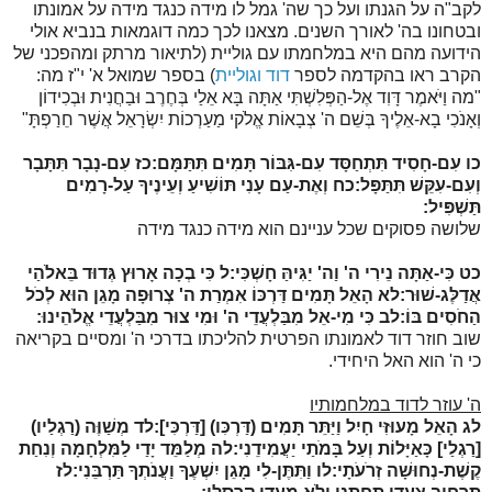
לקב"ה על הגנתו ועל כך שה' גמל לו מידה כנגד מידה על אמונתו
ובטחונו בה' לאורך השנים. מצאנו לכך כמה דוגמאות בנביא אולי
הידועה מהם היא במלחמתו עם גוליית (לתיאור מרתק ומהפכני של
הקרב ראו בהקדמה לספר
דוד וגוליית
) בספר שמואל א' י"ז מה:
"
מה
וַיֹּאמֶר דָּוִד אֶל-הַפְּלִשְׁתִּי אַתָּה בָּא אֵלַי בְּחֶרֶב וּבַחֲנִית וּבְכִידוֹן
וְאָנֹכִי בָא-אֵלֶיךָ בְּשֵׁם ה' צְבָאוֹת אֱלֹקי מַעַרְכוֹת יִשְׂרָאֵל אֲשֶׁר חֵרַפְתָּ"
כו
עִם-חָסִיד תִּתְחַסָּד עִם-גִּבּוֹר תָּמִים תִּתַּמָּם:
כז
עִם-נָבָר תִּתָּבָר
וְעִם-עִקֵּשׁ תִּתַּפָּל:
כח
וְאֶת-עַם עָנִי תּוֹשִׁיעַ וְעֵינֶיךָ עַל-רָמִים
תַּשְׁפִּיל:
שלושה פסוקים שכל עניינם הוא מידה כנגד מידה
כט
כִּי-אַתָּה נֵירִי ה' וַה' יַגִּיהַּ חָשְׁכִּי:
ל
כִּי בְכָה אָרוּץ גְּדוּד בֵּאלֹהַי
אֲדַלֶּג-שׁוּר:
לא
הָאֵל תָּמִים דַּרְכּוֹ אִמְרַת ה' צְרוּפָה מָגֵן הוּא לְכֹל
הַחֹסִים בּוֹ:
לב
כִּי מִי-אֵל מִבַּלְעֲדֵי ה' וּמִי צוּר מִבַּלְעֲדֵי אֱלֹהֵינוּ:
שוב חוזר דוד לאמונתו הפרטית להליכתו בדרכי ה' ומסיים בקריאה
כי ה' הוא האל היחידי.
ה' עוזר לדוד במלחמותיו
לג
הָאֵל מָעוּזִּי חָיִל וַיַּתֵּר תָּמִים (דַּרְכִּו) [דַּרְכִּי]:
לד
מְשַׁוֶּה (רַגְלַיו)
[רַגְלַי] כָּאַיָּלוֹת וְעַל בָּמֹתַי יַעֲמִידֵנִי:
לה
מְלַמֵּד יָדַי לַמִּלְחָמָה וְנִחַת
קֶשֶׁת-נְחוּשָׁה זְרֹעֹתָי:
לו
וַתִּתֶּן-לִי מָגֵן יִשְׁעֶךָ וַעֲנֹתְךָ תַּרְבֵּנִי:
לז