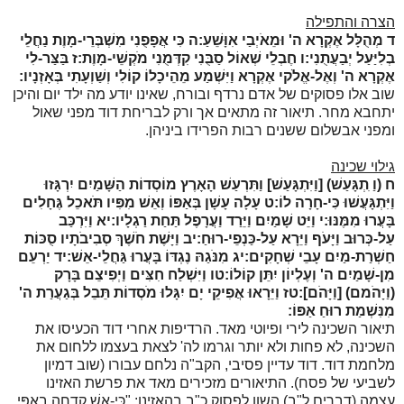
הצרה והתפילה
ד
מְהֻלָּל אֶקְרָא ה' וּמֵאֹיְבַי אִוָּשֵׁעַ:
ה
כִּי אֲפָפֻנִי מִשְׁבְּרֵי-מָוֶת נַחֲלֵי
בְלִיַּעַל יְבַעֲתֻנִי:
ו
חֶבְלֵי שְׁאוֹל סַבֻּנִי קִדְּמֻנִי מֹקְשֵׁי-מָוֶת:
ז
בַּצַּר-לִי
אֶקְרָא ה' וְאֶל-אֱלֹקי אֶקְרָא וַיִּשְׁמַע מֵהֵיכָלוֹ קוֹלִי וְשַׁוְעָתִי בְּאָזְנָיו:
שוב אלו פסוקים של אדם נרדף ובורח, שאינו יודע מה ילד יום והיכן
יתחבא מחר. תיאור זה מתאים אך ורק לבריחת דוד מפני שאול
ומפני אבשלום ששנים רבות הפרידו ביניהן.
גילוי שכינה
ח
(וַ ִתְגָּעַשׁ) [וַיִּתְגָּעַשׁ] וַתִּרְעַשׁ הָאָרֶץ מוֹסְדוֹת הַשָּׁמַיִם יִרְגָּזוּ
וַיִּתְגָּעֲשׁוּ כִּי-חָרָה לוֹ:
ט
עָלָה עָשָׁן בְּאַפּוֹ וְאֵשׁ מִפִּיו תֹּאכֵל גֶּחָלִים
בָּעֲרוּ מִמֶּנּוּ:
י
וַיֵּט שָׁמַיִם וַיֵּרַד וַעֲרָפֶל תַּחַת רַגְלָיו:
יא
וַיִּרְכַּב
עַל-כְּרוּב וַיָּעֹף וַיֵּרָא עַל-כַּנְפֵי-רוּחַ:
יב
וַיָּשֶׁת חֹשֶׁךְ סְבִיבֹתָיו סֻכּוֹת
חַשְׁרַת-מַיִם עָבֵי שְׁחָקִים:
יג
מִנֹּגַהּ נֶגְדּוֹ בָּעֲרוּ גַּחֲלֵי-אֵשׁ:
יד
יַרְעֵם
מִן-שָׁמַיִם ה' וְעֶלְיוֹן יִתֵּן קוֹלוֹ:
טו
וַיִּשְׁלַח חִצִּים וַיְפִיצֵם בָּרָק
(וַיָּהֹמם) [וַיָּהֹם]:
טז
וַיֵּרָאוּ אֲפִיקֵי יָם יִגָּלוּ מֹסְדוֹת תֵּבֵל בְּגַעֲרַת ה'
מִנִּשְׁמַת רוּחַ אַפּוֹ:
תיאור השכינה לירי ופיוטי מאד. הרדיפות אחרי דוד הכעיסו את
השכינה, לא פחות ולא יותר וגרמו לה' לצאת בעצמו ללחום את
מלחמת דוד. דוד עדיין פסיבי, הקב"ה נלחם עבורו (שוב דמיון
לשביעי של פסח). התיאורים מזכירים מאד את פרשת האזינו
עצמה (דברים ל"ב) השוו לפסוק כ"ב בהאזינו: "כִּי-אֵשׁ קָדְחָה בְאַפִּי