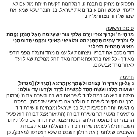
הפסוקים מחזקים הבנה זו. המלחמה הקשה הייתה מול עם לא
ידעתי, שעכשיו הם עובדים את ישראל. בני הנכר שלא שמעו את
שמו של דוד נוצחו על ידו.
סיכום הישועה
מז
חַי-ה' וּבָרוּךְ צוּרִי וְיָרֻם אֱלֹקי צוּר יִשְׁעִי:
מח
הָאֵל הַנֹּתֵן נְקָמֹת
לִי וּמֹרִיד עַמִּים תַּחְתֵּנִי:
מט
וּמוֹצִיאִי מֵאֹיְבָי וּמִקָּמַי תְּרוֹמְמֵנִי
מֵאִישׁ חֲמָסִים תַּצִּילֵנִי:
דוד מסכם את דבריו. ניצחונות על עמים מחד והצלה מפני רודפיו
מאידך - כל זאת בתקופה ארוכה מאד החל ממלכת שאול ועד
לאחר מרד אבשלום.
חתימה
נ
עַל-כֵּן אוֹדְךָ ה' בַּגּוֹיִם וּלְשִׁמְךָ אֲזַמֵּר:
נא
(מִגְדֹּיל) [מִגְדּוֹל]
יְשׁוּעוֹת מַלְכּוֹ וְעֹשֶׂה-חֶסֶד לִמְשִׁיחוֹ לְדָוִד וּלְזַרְעוֹ עַד-עוֹלָם:
הצלה זו היא הגורמת לדוד לשיר את השירה ולשבח את ה' (וכמובן
בכך גם הקשר לשירת הים ולקריאה בשביעי שלפסח). בפסח
מודגשת יותר הפסיביות של בני ישראל ומבחינה זו שירת דוד
מתאימה מעט יותר משירת דבורה (התיאור אצל דבורה הוא פעיל
הרבה יותר) כהפטרה לחג הפסח עצמו. שירת דוד גם כוללת יותר
תשבחות לה' לעומת שירת דבורה המהללת גם את גבורת
השבטים שנלחמו (ואת חדלון השבטים שלא הצטרפו למאבק). כן