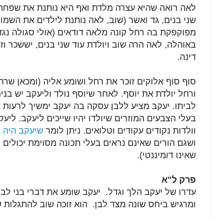
לאה רואה שהיא עצרה מלדת ואף היא נותנת את שפחתה 
שני בנים, גד ואשר (שוב, לאה נותנת לילדים את השמו
מפוקפקת בה רחל קונה מלאה דודאים (אולי סגולה נגד
באוהלה, לאה הרה שוב ויולדת עוד שני בנים, יששכר וז
דינה.
סוף סוף אלוקים זוכר את רחל ושומע אליה (ומכאן שרח
ורחל יולדת את יוסף. לאחר שיוסף נולד וליעקב יש בנים
לביתו. יעקב מציע ללבן עסקה בה יעקב ימשיך לרעות 
בעלי הצבעים המוזרים שיולדו יהיו שייכים ליעקב. ליעק
וולדות נקודים עקודים וטלואים. ניתן לומר
שיעקב היה ב
ושגם הורים שאינם נראים בעלי תכונה מסוימת יכולים ל
שאינו דומיננטי).
פרק ל"א
עדרו של יעקב הלך וגדל. יעקב שומע את דברי בני לב
ומרגיש ביחס שונה מצד לבן. הוא זוכה שוב להתגלות ש