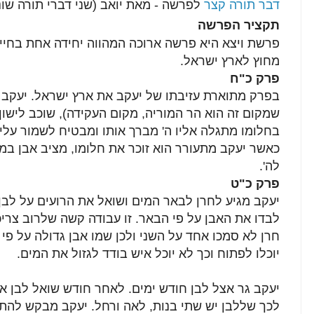
דבר תורה קצר
לפרשה - מאת יואב (שני דברי תורה שונ
תקציר הפרשה
פרשת ויצא היא פרשה ארוכה המהווה יחידה אחת בחיי 
מחוץ לארץ ישראל.
פרק
כ"ח
בפרק מתוארת עזיבתו של יעקב את ארץ ישראל. יעקב 
שמקום זה הוא הר המוריה, מקום העקידה), שוכב לישון
בחלומו מתגלה אליו ה' מברך אותו ומבטיח לשמור עליו
כאשר יעקב מתעורר הוא זוכר את חלומו, מציב אבן ב
לה'.
פרק כ"ט
יעקב מגיע לחרן לבאר המים ושואל את הרועים על לבן.
לבדו את האבן על פי הבאר. זו עבודה קשה שלרוב צריכ
חרן לא סמכו אחד על השני ולכן שמו אבן גדולה על פי 
יוכלו לפתוח וכך לא יוכל איש בודד לגזול את המים.
יעקב גר אצל לבן חודש ימים. לאחר חודש שואל לבן את
לכך שללבן יש שתי בנות, לאה ורחל. יעקב מבקש להתח