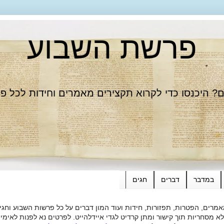
פרשת השבוע
 היכנסו כדי לקרוא תקצירים מאמרים וחידות לכל פ
במדבר
דברים
חגים
רים, הפטרות, תפזורות, חידות ועוד המון דברים על כל פרשות השבוע וחגי
ות תוך קישור ומתן קרדיט לגדי איידלהייט. לפרטים נא לפנות לאימייל dieide@yahoo.com