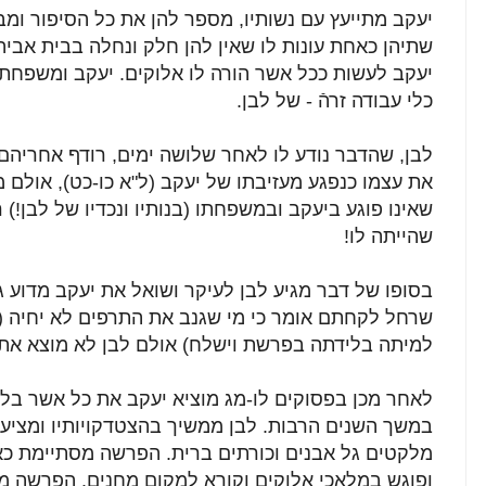
יעקב מתייעץ עם נשותיו, מספר להן את כל הסיפור ומב
שתיהן כאחת עונות לו שאין להן חלק ונחלה בבית אביהן
יעקב לעשות ככל אשר הורה לו אלוקים. יעקב ומשפחתו
כלי עבודה זרהֿ - של לבן.
לבן, שהדבר נודע לו לאחר שלושה ימים, רודף אחריהם
את עצמו כנפגע מעזיבתו של יעקב (ל"א כו-כט), אולם 
שאינו פוגע ביעקב ובמשפחתו (בנותיו ונכדיו של לבן!
שהייתה לו!
בסופו של דבר מגיע לבן לעיקר ושואל את יעקב מדוע גנ
שרחל לקחתם אומר כי מי שגנב את התרפים לא יחיה (ו
למיתה בלידתה בפרשת וישלח) אולם לבן לא מוצא את
לאחר מכן בפסוקים לו-מג מוציא יעקב את כל אשר בלב
במשך השנים הרבות. לבן ממשיך בהצטדקויותיו ומציע 
מלקטים גל אבנים וכורתים ברית. הפרשה מסתיימת כא
ופוגש במלאכי אלוקים וקורא למקום מחנים. הפרשה 