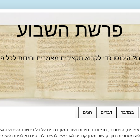
פרשת השבוע
 היכנסו כדי לקרוא תקצירים מאמרים וחידות לכל פ
במדבר
דברים
חגים
רים, הפטרות, תפזורות, חידות ועוד המון דברים על כל פרשות השבוע וחגי
ות תוך קישור ומתן קרדיט לגדי איידלהייט. לפרטים נא לפנות לאימייל dieide@yahoo.com