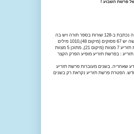
ל פרשת השבוע !
פרשת תזריע היא הפרשה ה-27 בתורה וה-4 בחומש ויקרא. הפרשה נכתבת ב-128 שורות בספר תורה ויש בה
9 פרשיות (מיקום 30), מתוכן 5 פרשיות פתוחות ו -4 סתומות. בפרשה יש 67 פסוקים (מיקום 48),1010 מילים
(מיקום 48) ו-3667 אותיות (מיקום 48). לפי ספר החינוך יש בפרשת תזריע 7 מצוות (מיקום 21), מתוכן 5 מצוות
 תעשה (מיקום 22). הערות לפרשת תזריע : בפרשת תזריע מופיע הפרק הקצר
ע שאחריה. בשנים מעוברות פרשת תזריע
ודש. הפטרת פרשת תזריע נקראת רק בשנים