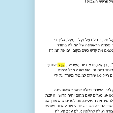
ל פרשת השבוע !
אַל תִּקְרַב הֲלֹם שַֽׁל נְעָלֶיךָ מֵעַל רַגְלֶיךָ כִּי
לא הופעתה הראשונה של המילה בתורה.
מצאנו את קדש כשם מקום וגם את המילה
וַיְבָרֶךְ אֱלֹהִים אֶת יוֹם הַשְּׁבִיעִי וַיְ
קַדֵּשׁ
אֹתוֹ כִּי
ש משהו מיוחד ביום זה והוא שונה מכל הימים
 רגיל ואז שודרג למעמד מיוחד על ידי
לגבי השבת ויכולנו לחשוב שהופעתה
 אנו מגלים שגם מקום יהיה קדוש, וזו קצת
הסיר את הנעליים, אנו למדים שיש צורך גם
שך התורה השורש יופיע עוד עשרות פעמים
ורה רגילה לחלוטין אולם עקב פעולה