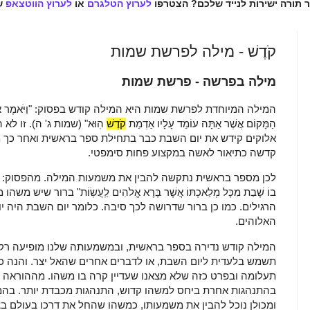
ר תורה ישירות לנייד שלכם? הצטרפו
לערוץ הטלגרם
או
לערוץ הווטצאפ
ש
קֹדֶשׁ - מילה לפרשת שמות
מילה בפרשה - פרשת שמות
המילה המיוחדת לפרשת שמות היא המילה קודש בפסוק: "
וַיֹּאמֶר 
הַמָּקוֹם אֲשֶׁר אַתָּה עוֹמֵד עָלָיו אַדְמַת
קֹדֶשׁ
הֽוּא" (שמות ג' ה). זו 
אלוקים קידש את יום השבת כבר בתחילת ספר בראשית ואחר כך 
קדשה כתיאור לאשה במקצוע פחות סימפטי.
לכן מספר בראשית נתקשה להבין את משמעות המילה. מהפסוק: "
בוֹ שָׁבַת מִכָּל מְלַאכְתּוֹ אֲשֶׁר בָּרָא אֱלֹהִים לַֽעֲשֽׂוֹת" ברור שי
הרגילים. כמו כן ברור שדרושה לכך סיבה. כלומר יום השבת היה יום
האלוהים.
המילה קודש נדירה בספר בראשית, ובמשמעותה שלנו מופיעה רק 
תשמש בלעדית ליום השבת, או לדברים אחרים שהאל יצר. והנה כאן
תעלומה ובפרט כזה שלא מצאנו שעדיין קרה בו משהו. מההוראה ל
בהתנהגות אחרת ביחס למשהו קדוש, התנהגות מכבדת יותר. בהמ
ומכולן נוכל להבין את משמעותו, כמשהו שהחל את דרכו בעולם בצ