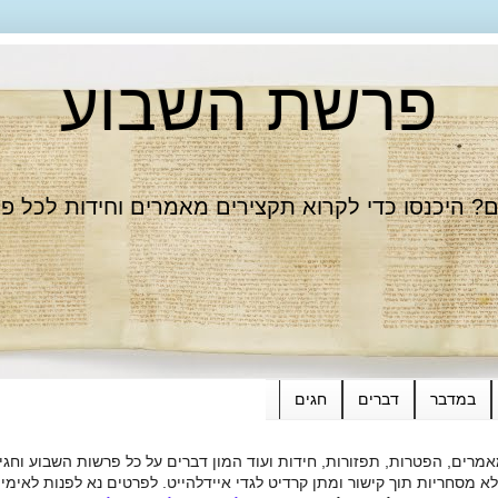
פרשת השבוע
 היכנסו כדי לקרוא תקצירים מאמרים וחידות לכל פ
במדבר
דברים
חגים
רים, הפטרות, תפזורות, חידות ועוד המון דברים על כל פרשות השבוע וחגי
ות תוך קישור ומתן קרדיט לגדי איידלהייט. לפרטים נא לפנות לאימייל dieide@yahoo.com