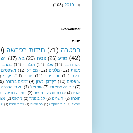
(103)
2010
◄
StatCounter
תוויות
הפטרה
(71)
חידות בפרשה
0)
(42)
מדע
(26)
פסח
(26)
בא
(17)
ויש
משה רבנו
(14)
שלח
(14)
תולדות
(14)
במדבר
מטות
(12)
מלכים
(12)
מצורע
(12)
משפטים
חוקת
(11)
יום כיפור
(11)
פורים
(11)
פקודי
)
שופטים
(10)
דקדוקי לשון
(9)
זמנים בתורה
(9)
(7)
יום העצמאות
(7)
שמואל
(7)
וזאת הברכה
ואחיו
(4)
אסטרונומיה בפרשה
(3)
כתיבה חריגה בת
הזכרון
(2)
ירושלים
(2)
לג בעומר
(2)
מלאכי
(2)
מצו
ישראל
(1)
בית המקדש
(1)
בר מצווה
(1)
ברית מילה
(1)
יג 