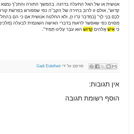
אנושית או של האל התעלה בדרגה. בהמשך התורה והתנ"ך נמצא ש
קדוש", אולם זו לרוב בחירה של הקב"ה כפי שמפורש בפרשת קורח:
לָכֶם בְּנֵי לֵוִֽי" (במדבר ט"ז ז), ולא החלטה אנושית אם כי הם בה
מסוים כפי שאפשר לראות בדברי האישה השונמית לבעלה (מלכים ב'
כִּי
אִישׁ
אֱלֹהִים
קָדוֹשׁ
הוּא עֹבֵר עָלֵינוּ תָּמִיד".
פורסם על ידי
Gadi Eidelheit
אין תגובות:
הוסף רשומת תגובה