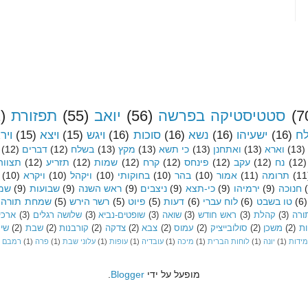
(7
סטטיסטיקה בפרשה
(56)
יואב
(55)
תפזורת
)
לח
(16)
ישעיהו
(16)
נשא
(16)
סוכות
(16)
ויגש
(15)
ויצא
(15)
ויר
(13)
וארא
(13)
ואתחנן
(13)
כי תשא
(13)
מקץ
(13)
בשלח
(12)
דברים
(12)
(12)
נח
(12)
עקב
(12)
פינחס
(12)
קרח
(12)
שמות
(12)
תזריע
(12)
תצווה
(11
תרומה
(11)
אמור
(10)
בהר
(10)
בחוקותי
(10)
ויקהל
(10)
ויקרא
(10)
חנוכה
(9)
ירמיהו
(9)
כי-תצא
(9)
ניצבים
(9)
ראש השנה
(9)
שבועות
(9)
שמי
(6)
טו בשבט
(6)
לוח עברי
(6)
דעות
(5)
פיוט
(5)
רשר הירש
(5)
שמחת תורה
ורה
(3)
קהלת
(3)
ראש חודש
(3)
שואה
(3)
שופטים-נביא
(3)
שלושה רגלים
(3)
ארכיו
ות
(2)
משכן
(2)
סולובייציק
(2)
עמוס
(2)
צבא
(2)
צדקה
(2)
קורבנות
(2)
שבת
(2)
שיר
מידות
(1)
יונה
(1)
לוחות הברית
(1)
מיכה
(1)
עובדיה
(1)
עופות
(1)
עלוני שבת
(1)
פרה
(1)
רמבם
מופעל על ידי
Blogger
.