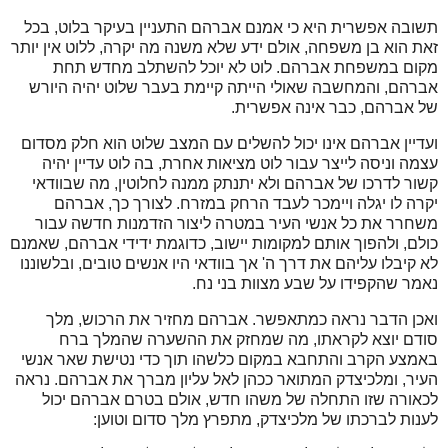
תשובה אפשרית היא כי אמנם אברהם התעניין בעיקר בלוט, בכל
זאת הוא בן משפחה, אולם ידע שלא משנה מה יקרה, ללוט אין יותר
מקום במשפחת אברהם. לוט לא יוכל להשתלב מחדש תחת
אברהם, והמחשבה שאולי הייתה קיימת בעבר שלוט יהיה היורש
של אברהם, כבר אינה אפשרית.
ועדיין אברהם אינו יכול להשלים עם המצב שלוט הוא חלק מסדום
עצמה וניסה לייצר עבור לוט מציאות אחרת, בה לוט עדיין יהיה
קשור לדרכו של אברהם ולא יתנתק ממנה לחלוטין, מה שבוודאי
יקרה לו יגלה ויימכר לעבד הרחק במזרח. לצורך כך, אברהם
משחרר את כל אנשי העיר במטרה ליצור הזדמנות חדשה עבור
כולם, ולהפוך אותם למקומות יישוב, כדוגמת ידידי אברהם, שאמנם
לא קיבלו עליהם את דרך ה' אך בוודאי היו אנשים טובים, ובלשוננו
נאמר שהקפידו על שבע מצוות בני נח.
ואכן הדבר נראה כמתאפשר. אברהם מחזיר את הרכוש, מלך
סודם יוצא לקראתו, מה שמחזק את ההשערה שהמלך ברח
באמצע הקרב והתחבא במקום כלשהו תוך כדי נטישת שאר אנשי
העיר, ומלכיצדק המתואר ככהן לאל עליון מברך את אברהם. נראה
לכאורה שזו התחלה של משהו חדש, אולם בטרם אברהם יכול
לענות לברכתו של מלכיצדק, מתפרץ מלך סדום וטוען: