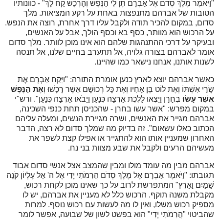
"וַיֹּאמֶר מֶלֶךְ סְדֹם אֶל אַבְרָם תֶּן לִי הַנֶּפֶשׁ וְהָרְכֻשׁ קַח לָךְ" - כוונותיו
הטובות של אברהם מתנפצות באחת על רקע המציאות. מלך
סדום, במקום להכיר תודה ולקבל עליו דרך אחרת, רוצה את הנפש.
על הרכוש הוא מוותר, כסף בא וכסף הולך, אבל על האנשים,
ובעיקר על דרכי ההתנהגות שלהם הוא אינו מוכן לוותר. מלך סדום
אומר לאברהם בצורה גלויה, אל תתערב בחיים שלנו, אל תנסה
לשנות אותנו, אנחנו נישאר כמו שהיינו.
כאשר אברהם יוצא לארץ כנען אומרת התורה: "ויִּקַּח אַבְרָם אֶת
שָׂרַי אִשְׁתּוֹ וְאֶת לוֹט בֶּן אָחִיו וְאֶת כָּל רְכוּשָׁם אֲשֶׁר רָכָשׁוּ וְ
אֶת הַנֶּפֶשׁ
אֲשֶׁר עָשׂוּ
בְחָרָן וַיֵּצְאוּ לָלֶכֶת אַרְצָה כְּנַעַן וַיָּבֹאוּ אַרְצָה כְּנָעַן". ורש"י
במקום מפרש: "אשר עשו בחרן - שהכניסן תחת כנפי השכינה,
אברהם מגייר את האנשים, ושרה מגיירת הנשים, ומעלה עליהם
הכתוב כאלו עשאום". זה בדיוק מה שמלך סדום לא רצה, הדבר
האחרון שמעניין אותו הוא להתגייר או אפילו קצת לשפר את
מעשיהם הרעים ולקבל את שבע מצוות בני נח.
אברהם מבין מה עומד מולו ומבין שהמצב אצל אנשי סדום אבוד
תגובתו: "וַיֹּאמֶר אַבְרָם אֶל מֶלֶךְ סְדֹם הֲרִמֹתִי יָדִי אֶל ה' אֵל עֶלְיוֹן קֹנֵה
שָׁמַיִם וָאָרֶץ" המתפרשת לרוב על כך שאינו מוכן לקחת רכוש,
מקבלת משנה תוקף. הרכוש כלל לא מעניין את אברהם, יש לו
מספיק רכוש משלו, ואין לו מה לעשות עם רכוש נוסף. למרות
שהביטוי "הֲרִמֹתִי יָדִי" הוא בפשט לשון של שבועה, אפשר לומר