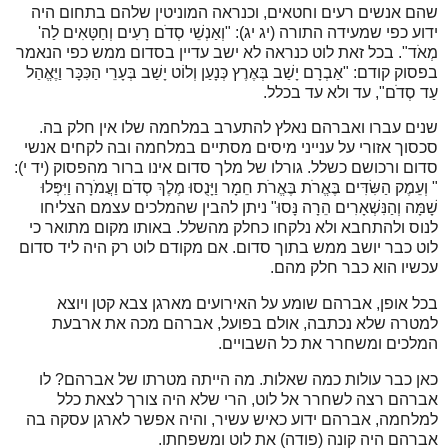
שהם אנשים רעים וחטאים, וכנראה המוניטין שלהם בתחום היה
ידוע כפי שמעידה התורה (יג יג): "וְאַנְשֵׁי סְדֹם רָעִים וְחַטָּאִים לַה'
מְאֹד". בכל זאת לוט כנראה לא ישב עדיין בסדום ממש כפי הנאמר
בפסוק קודם: "אַבְרָם יָשַׁב בְּאֶרֶץ כְּנָעַן וְלוֹט יָשַׁב בְּעָרֵי הַכִּכָּר וַיֶּאֱהַל
עַד סְדֹם", עד ולא עד בכלל.
שנים עברו ואברהם נאלץ להתערב במלחמה שלו אין חלק בה.
סכסוך אזורי על ענייני מיסים מסתיים במלחמה ובה לקחים אנשי
סדום ורכושם כשלל. גורלו של מלך סדום אינו ברור מהפסוק (יד י):
" וְעֵמֶק הַשִּׂדִּים בֶּאֱרֹת בֶּאֱרֹת חֵמָר וַיָּנֻסוּ מֶלֶךְ סְדֹם וַעֲמֹרָה וַיִּפְּלוּ
שָׁמָּה וְהַנִּשְׁאָרִים הֵרָה נָּסוּ" ניתן להבין שהמלכים עצמם הצליחו
לנוס ולהתחבא ולא נלקחו כחלק מהשלל. באותו מקום מתואר כי
לוט כבר יושב ממש בתוך סדום. אם מקודם לוט רק היה ליד סדום
עכשיו הוא כבר חלק מהם.
בכל אופן, אברהם שומע על האירועים מארגן צבא קטן ויוצא
למטרה שלא נכתבה, אולם בפועל, אברהם מכה את ארבעת
המלכים ומשחרר את כל השבויים.
כאן כבר עולות כמה שאלות. מה הייתה מטרתו של אברהם? לו
אברהם רצה לשחרר אל לוט, הרי שלא היה צורך לצאת כלל
למלחמה, אברהם ידוע כאיש עשיר, והיה אפשר לארגן עסקה בה
אברהם היה קונה (פודה) את לוט ומשפחתו.