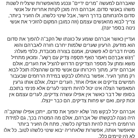
שאברהם למעשה "מרים ידיים" ונכנע מהאפשרות שיצליח לשנות
משהו באנשי סדום. אברהם היה מוכן לקחת אחריות על אנשי
סדום ולהנחותם בדרך הישר, אבל שינוי כלשהו, ולו הזעיר ביותר,
צריך לבוא מהאנשים עצמם (וזה כמובן המקום להזכיר את אנשי
נינוה בספר יונה).
ועדיין כאשר אברהם שומע על כוונתו של הקב"ה להפוך את סדום
הוא מזדעק. הרעיון שערים שלמות יחרבו חורה לאברהם והוא
מטיח דברים לא פשוטים, אמנם בצורה מכובדת, כלפי מעלה:
"וַיִּגַּשׁ אַבְרָהָם וַיֹּאמַר הַאַף תִּסְפֶּה צַדִּיק עִם רָשָׁע". ומכאן מתחיל
משא ומתן על מספר הצדיקים הדרוש להציל את הערים, אולם
אברהם יודע, מתוך היכרותו עם אנשי סדום שההצלה תוכל לבוא
רק מתוך העיר. אפשר בהחלט לבקש במידת הרחמים שבעבור
חמישים צדיקים או אפילו אחד, הערים יינצלו, אולם אותו גרעין
המאפשר הצלה אינו יכול להיות חיצוני לערים אלא פנימי בתוכם.
בסופו של דבר כאשר אין אפילו עשרה צדיקים, לערים עצמם אין
זכות קיום, ואם יש פחות צדיקים, הם כבר יינצלו.
אברהם יכל לבקש מה' שלא יהפוך את סדום, ייתכן אפילו שהקב"ה
היה נענה לבקשתו של אברהם, אולם מה המטרה בכך, גם למידת
הרחמים חייבת להיות הצדקה כלשהי, פתח ולו הזעיר ביותר
שיאפשר אותה, אפשרות שלאחריה יבוא שינוי כלשהו לטוב. כל אלו
לא היו קיימים כלל.