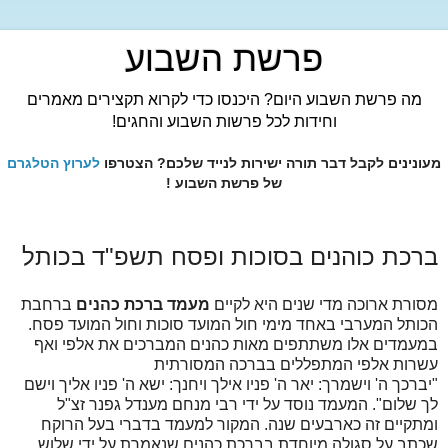
פרשת השבוע
מה פרשת השבוע היום? היכנסו כדי לקרוא תקצירים מאמרים
וחידות לכל פרשות השבוע והחגים!
מעונינים לקבל דבר תורה ישירות לנייד שלכם? הצטרפו
לערוץ הטלגרם
של פרשת השבוע !
ברכת כוהנים בסוכות ופסח תשפ"ד בכותל
מסורת ארוכה מדי שנים היא לקיים
מעמד ברכת כהנים
ברחבת
הכותל המערבי באחד מימי חול המועד סוכות וחול המועד פסח.
במעמדים אלו משתתפים מאות כהנים המברכים את אלפי ואף
עשרות אלפי המתפללים בברכה המסורתית
"יברכך ה' וישמרך: יאר ה' פניו אילך ויחנך: ישא ה' פניו אליך וישם
לך שלום". המעמד נוסד על ידי רבי מנחם מענדל גפנר זצ"ל
ומתקיים זה כארבעים שנה. המקור למעמד בדברי בעל הרוקח
שכתב על סגולה מיוחדת בברכת כהנים שנאמרת על ידי שלוש