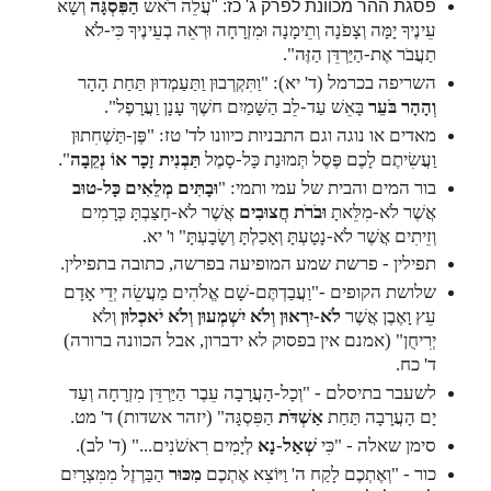
עֲלֵה רֹאשׁ
הַפִּסְגָּה
וְשָׂא
פסגת ההר מכוונת לפרק ג' כז: "
עֵינֶיךָ יָמָּה וְצָפֹנָה וְתֵימָנָה וּמִזְרָחָה וּרְאֵה בְעֵינֶיךָ כִּי-לֹא
תַעֲבֹר אֶת-הַיַּרְדֵּן הַזֶּה".
השריפה בכרמל (ד' יא): "
וַתִּקְרְבוּן וַתַּעַמְדוּן תַּחַת הָהָר
וְהָהָר בֹּעֵר
בָּאֵשׁ עַד-לֵב הַשָּׁמַיִם חשֶׁךְ עָנָן וַעֲרָפֶל".
מאדים או נוגה וגם התבניות כיוונו לד' טז: "
פֶּן-תַּשְׁחִתוּן
וַעֲשִׂיתֶם לָכֶם פֶּסֶל תְּמוּנַת כָּל-סָמֶל
תַּבְנִית זָכָר אוֹ נְקֵבָה
".
בור המים והבית של עמי ותמי: "
וּבָתִּים מְלֵאִים כָּל-טוּב
אֲשֶׁר לֹא-מִלֵּאתָ
וּבֹרֹת
חֲצוּבִים
אֲשֶׁר לֹא-חָצַבְתָּ כְּרָמִים
וְזֵיתִים אֲשֶׁר לֹא-נָטָעְתָּ וְאָכַלְתָּ וְשָׂבָעְתָּ" ו' יא.
תפילין - פרשת שמע המופיעה בפרשה, כתובה בתפילין.
שלושת הקופים -"
וַעֲבַדְתֶּם-שָׁם אֱלֹהִים מַעֲשֵׂה יְדֵי אָדָם
עֵץ וָאֶבֶן אֲשֶׁר
לֹא-יִרְאוּן וְלֹא יִשְׁמְעוּן וְלֹא יֹאכְלוּן
וְלֹא
יְרִיחֻן" (אמנם אין בפסוק לא ידברון, אבל הכוונה ברורה)
ד' כח.
לשעבר בתיסלם - "
וְכָל-הָעֲרָבָה עֵבֶר הַיַּרְדֵּן מִזְרָחָה וְעַד
יָם הָעֲרָבָה תַּחַת
אַשְׁדֹּת
הַפִּסְגָּה" (יזהר אשדות) ד' מט.
סימן שאלה - "
כִּי
שְׁאַל-נָא
לְיָמִים רִאשֹׁנִים..." (ד' לב).
כור - "
וְאֶתְכֶם לָקַח ה' וַיּוֹצִא אֶתְכֶם
מִכּוּר
הַבַּרְזֶל מִמִּצְרָיִם