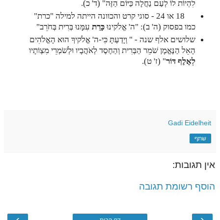
לִהְיוֹת לוֹ לְעַם נַחֲלָה כַּיּוֹם הַזֶּה" (ד' כ).
18 18 או 24 - סוגי קרט והכוונה הייתה למילה "כרת"
כמו בפסוק (ה' ב): "
ה' אֱלֹקינוּ
כָּרַת
עִמָּנוּ בְּרִית בְּחֹרֵב"
שלושים אלף שנה - "
וְיָדַעְתָּ כִּי-ה' אֱלֹקיךָ הוּא הָאֱלֹהִים
הָאֵל הַנֶּאֱמָן שֹׁמֵר הַבְּרִית וְהַחֶסֶד לְאֹהֲבָיו וּלְשֹׁמְרֵי מִצְוֹתָיו
לְאֶלֶף דּוֹר
" (ז' ט).
Gadi Eidelheit
שתף
אין תגובות:
הוסף רשומת תגובה
›
‹