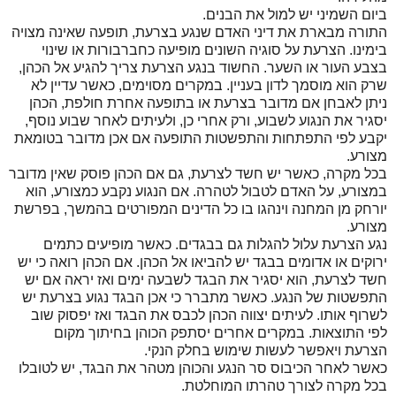
ביום השמיני יש למול את הבנים.
התורה מבארת את דיני האדם שנגע בצרעת, תופעה שאינה מצויה
בימינו. הצרעת על סוגיה השונים מופיעה כחברבורות או שינוי
בצבע העור או השער. החשוד בנגע הצרעת צריך להגיע אל הכהן,
שרק הוא מוסמך לדון בעניין. במקרים מסוימים, כאשר עדיין לא
ניתן לאבחן אם מדובר בצרעת או בתופעה אחרת חולפת, הכהן
יסגיר את הנגוע לשבוע, ורק אחרי כן, ולעיתים לאחר שבוע נוסף,
יקבע לפי התפתחות והתפשטות התופעה אם אכן מדובר בטומאת
מצורע.
בכל מקרה, כאשר יש חשד לצרעת, גם אם הכהן פוסק שאין מדובר
במצורע, על האדם לטבול לטהרה. אם הנגוע נקבע כמצורע, הוא
יורחק מן המחנה וינהגו בו כל הדינים המפורטים בהמשך, בפרשת
מצורע.
נגע הצרעת עלול להגלות גם בבגדים. כאשר מופיעים כתמים
ירוקים או אדומים בבגד יש להביאו אל הכהן. אם הכהן רואה כי יש
חשד לצרעת, הוא יסגיר את הבגד לשבעה ימים ואז יראה אם יש
התפשטות של הנגע. כאשר מתברר כי אכן הבגד נגוע בצרעת יש
לשרוף אותו. לעיתים יצווה הכהן לכבס את הבגד ואז יפסוק שוב
לפי התוצאות. במקרים אחרים יסתפק הכוהן בחיתוך מקום
הצרעת ויאפשר לעשות שימוש בחלק הנקי.
כאשר לאחר הכיבוס סר הנגע והכוהן מטהר את הבגד, יש לטובלו
בכל מקרה לצורך טהרתו המוחלטת.