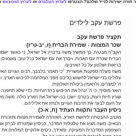
ר תורה ישירות לנייד שלכם? הצטרפו
לערוץ הטלגרם
או
לערוץ הווטצאפ
ש
פרשת עקב לילדים
תקציר פרשת עקב
שכר המצוות - שמירת הברית (ז, יב-ט"ז)
הקב"ה מבטיח, כך ממשיך משה בדבריו אל ישראל, כי כאשר ישמור 
הברית שכרת עם האבות, ויברך את עם ישראל בכל טוב: צאצאים; גי
בריאות ושלטון על כל האויבים.
משה מעלה ספקנות אפשרית: "כי תאמר בלבבך, רבים הגויים האלה
עלולים בני-ישראל לחשוש בליבם מפני המלחמה לכיבוש הארץ. וה
ה' למצרים, ולהאמין ביכולת האלוקית.
הואר מוסיף, כי ה' ינהל את הכיבוש בהדרגתיות, כדי שלא תתפנה
שורץ חיות רעות, בטרם יישבו בני-ישראל את הארץ כולה. משה מזה
על העם לבער את תרבות הגויים ולנתץ את אליליהם.
ניסיון העבר ותקוות העתיד (ח, א-כ)
מוטיב ההבטחה לירושת הארץ, האזהרה לשמירת מצוות ותזכורת ח
הבאים. משה מציג את טלטלות המדבר, כניסיון שמטרתו לבחון את
השיממון המדברית המעיקה, ומאידך, ניסים אלוקיים המלווים את ה