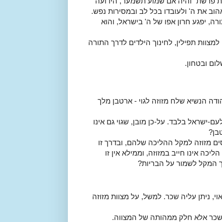
 פרשת "והיה אם שמוע תשמעו", הידועה
וב את ה' ולעובדו בכל לב ובמסירות נפש.
 יפגע חרון אפו של ה' בישראל, והוא
מצוות תפילין, לחינוך הילדים לדרך התורה
ום ובטחון.
דה הנשיא שלח מזוזה לגוי - ארטבן מלך
לעם-ישראל בלבד. על-כן מובן, שגוי גם אינו
בן?
ם מזוזה למקל ההליכה שלהם, ובדרך זו
ה אינו חייב במזוזה, וממילא אין זו
וך המקל לשמור על הבריות?
י, ניתן עליה שכר. למשל, על מצוות מזוזה
 שכר אלא חלק ממהותה של המצווה.