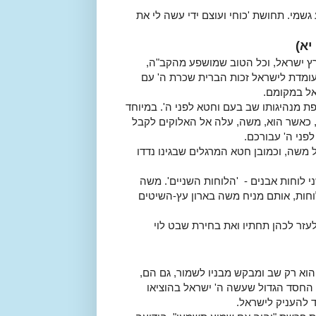
מי. תחושת 'כוחי ועוצם ידי עשה לי את
יא)
ץ ישראל, וכל הטוב שמושפע מהקב"ה,
עומדת לישראל זכות הברית שכרת ה' עם
ל במקומם.
 מנהיגותו שב בעם וחטא לפני ה'. במיוחד
 כאשר הוא, משה, עלה אל האלוקים לקבל
פני ה' עבורכם.
משה, וכמובן חטא המרגלים שבגינו נדדו
 לוחות אבנים - 'הלוחות השניים'. משה
וחות, אותם מניח משה בארון עץ-השיטים
לעזר לכהן תחתיו ואת בחירת שבט לוי
וא רק שב ומבקש מבניו לשמור, גם הם,
 החסד הגדול שעשה ה' ישראל בהוציאו
 להעניק לישראל.