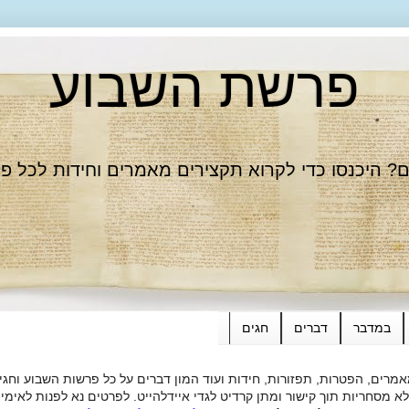
פרשת השבוע
 היכנסו כדי לקרוא תקצירים מאמרים וחידות לכל פ
במדבר
דברים
חגים
רים, הפטרות, תפזורות, חידות ועוד המון דברים על כל פרשות השבוע וחגי
ות תוך קישור ומתן קרדיט לגדי איידלהייט. לפרטים נא לפנות לאימייל dieide@yahoo.com