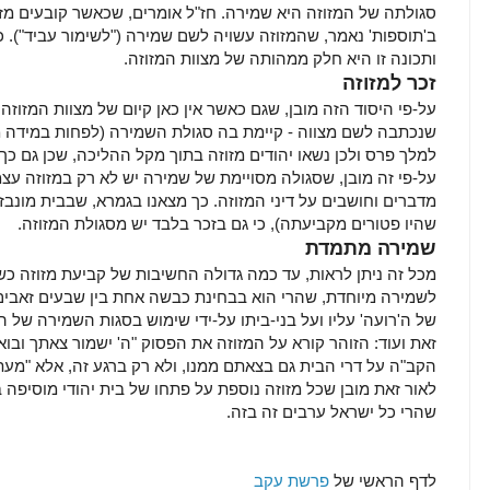
סגולתה של המזוזה היא שמירה. חז"ל אומרים, שכאשר קובעים מז
ב'תוספות' נאמר, שהמזוזה עשויה לשם שמירה ("לשימור עביד"). כ
ותכונה זו היא חלק ממהותה של מצוות המזוזה.
זכר למזוזה
על-פי היסוד הזה מובן, שגם כאשר אין כאן קיום של מצוות המזוז
שנכתבה לשם מצווה - קיימת בה סגולת השמירה (לפחות במידה מס
למלך פרס ולכן נשאו יהודים מזוזה בתוך מקל ההליכה, שכן גם כ
על-פי זה מובן, שסגולה מסויימת של שמירה יש לא רק במזוזה עצמ
מדברים וחושבים על דיני המזוזה. כך מצאנו בגמרא, שבבית מונבז 
שהיו פטורים מקביעתה), כי גם בזכר בלבד יש מסגולת המזוזה.
שמירה מתמדת
מכל זה ניתן לראות, עד כמה גדולה החשיבות של קביעת מזוזה כש
לשמירה מיוחדת, שהרי הוא בבחינת כבשה אחת בין שבעים זאבים.
של ה'רועה' עליו ועל בני-ביתו על-ידי שימוש בסגות השמירה של ה
זאת ועוד: הזוהר קורא על המזוזה את הפסוק "ה' ישמור צאתך ובו
הקב"ה על דרי הבית גם בצאתם ממנו, ולא רק ברגע זה, אלא "מעת
לאור זאת מובן שכל מזוזה נוספת על פתחו של בית יהודי מוסיפה
שהרי כל ישראל ערבים זה בזה.
לדף הראשי של
פרשת עקב