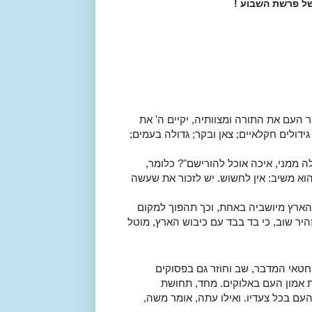
ל פרשת השבוע !
העם את התורה ומצוותיה, יקיים ה' את
דולים חקלאיים; צאן ובקר; גדולה בעמים;
 ממני, איכה אוכל להורישם"? כלומר,
וא משיב: אין לחשוש. יש לזכור את שעשה
 הארץ מיושביה באחת, וכך תהפוך למקום
יר שוב, כי בד בבד עם כיבוש הארץ, מוטל
טאי המדבר, שב וחוזר גם בפסוקים
 אמון העם באלוקים. מחד, תחושת
עם בכל צעדיו. ואילו עתה, אומר משה,