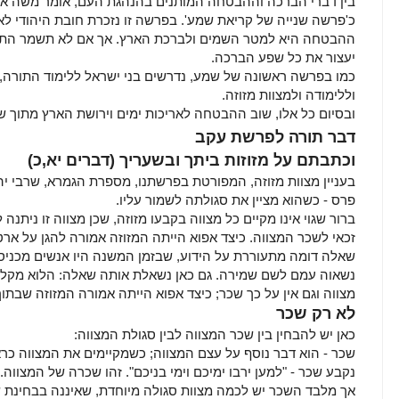
בין דברי הברכה וההבטחה המותנים בהנהגת העם, אומר משה את
כ'פרשה שנייה של קריאת שמע'. בפרשה זו נזכרת חובת היהודי לאה
ההבטחה היא למטר השמים ולברכת הארץ. אך אם לא תשמר התורה,
יעצור את כל שפע הברכה.
כמו בפרשה ראשונה של שמע, נדרשים בני ישראל ללימוד התורה, ל
וללימודה ולמצוות מזוזה.
ובסיום כל אלו, שוב ההבטחה לאריכות ימים וירושת הארץ מתוך של
דבר תורה לפרשת עקב
וכתבתם על מזוזות ביתך ובשעריך (דברים יא,כ)
בעניין מצוות מזוזה, המפורטת בפרשתנו, מספרת הגמרא, שרבי יהו
פרס - כשהוא מציין את סגולתה לשמור עליו.
ברור שגוי אינו מקיים כל מצווה בקבעו מזוזה, שכן מצווה זו ניתנה 
זכאי לשכר המצווה. כיצד אפוא הייתה המזוזה אמורה להגן על ארט
שאלה דומה מתעוררת על הידוע, שבזמן המשנה היו אנשים מכניסי
נשאוה עמם לשם שמירה. גם כאן נשאלת אותה שאלה: הלוא מקל הליכ
מצווה וגם אין על כך שכר; כיצד אפוא הייתה אמורה המזוזה שבת
לא רק שכר
כאן יש להבחין בין שכר המצווה לבין סגולת המצווה:
שכר - הוא דבר נוסף על עצם המצווה; כשמקיימים את המצווה כראו
נקבע שכר - "למען ירבו ימיכם וימי בניכם". זהו שכרה של המצווה.
אך מלבד השכר יש לכמה מצוות סגולה מיוחדת, שאיננה בבחינת