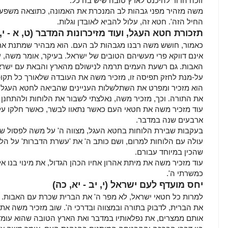
זוכה הדור להיכנס לארץ טובה שיש בה כל.
משה מזהיר מפני גבהות לב המנכרת את האמונה, כתוצאה משפע גש
החיל הזה'. חטא זה, עלול להביא לאובדן וגלות.
תזכורת חטא העגל, ועוד מזיכרונות המדבר (ט, א - י, 
כאמור, חושש משה רבנו מגבהות לב העם. הוא מבהיר שמתנת אר
אינם דווקא פרי מעשיהם הטובים של ישראל. בעיקר, אומר משה, 
האבות. גם רשעת העמים תרמה לנישולם מהארץ והבאת עם ישרא
על-מנת לחזק תפיסה זו, מזכיר משה את העובדה שלאורך כל תקופת
הוא מזכיר ומפרט את השתלשלות העניינים שהביאה לחטא העגל,
את התורה. וכך, מזכיר משה, נאלצתי לשבור את הלוחות ולהתחנן ל
עוד מזכיר משה את חטאי העם כאשר נתאוו לבשר, כאשר חלקו על 
ארבעים שנה במדבר.
בעקבות שבירת הלוחות בחטא העגל, מצווה ה' על משה לפסול שני
עולה עם הלוחות למרום, ושם כותב ה' את 'עשרת הדברות' על הל
שהכין במיוחד עבורם.
עוד מזכיר משה את מיתת אהרון אחיו הכהן הגדול, את מינוי בנו א
כמשרתי ה'.
יחס מועדף לעם ישראל (י, יב - יא, כה)
למרות כל חטאי ישראל, לא מפר ה' את הברית שכרת עם האבות. ה
את הברית, לדבוק בתורה ובמצווה ובדרכי ה'. שוב מזכיר משה את
אותם ממצרים, את נפלאותיו במדבר ואת הארץ הטובה שהוא עומד