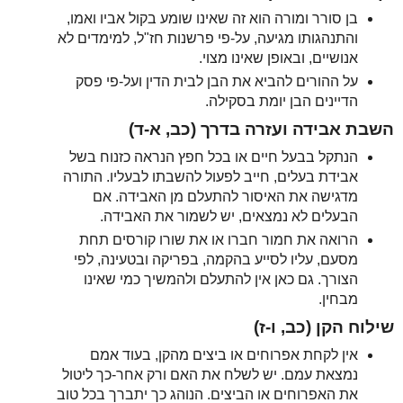
בן סורר ומורה הוא זה שאינו שומע בקול אביו ואמו,
והתנהגותו מגיעה, על-פי פרשנות חז"ל, למימדים לא
אנושיים, ובאופן שאינו מצוי.
על ההורים להביא את הבן לבית הדין ועל-פי פסק
הדיינים הבן יומת בסקילה.
השבת אבידה ועזרה בדרך (כב, א-ד)
הנתקל בבעל חיים או בכל חפץ הנראה כזנוח בשל
אבידת בעלים, חייב לפעול להשבתו לבעליו. התורה
מדגישה את האיסור להתעלם מן האבידה. אם
הבעלים לא נמצאים, יש לשמור את האבידה.
הרואה את חמור חברו או את שורו קורסים תחת
מסעם, עליו לסייע בהקמה, בפריקה ובטעינה, לפי
הצורך. גם כאן אין להתעלם ולהמשיך כמי שאינו
מבחין.
שילוח הקן (כב, ו-ז)
אין לקחת אפרוחים או ביצים מהקן, בעוד אמם
נמצאת עמם. יש לשלח את האם ורק אחר-כך ליטול
את האפרוחים או הביצים. הנוהג כך יתברך בכל טוב