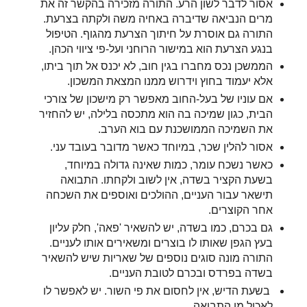
אסור לדבר לשון הרע. התורה מזכירה בהקשר זה את
מרים הנביאה שדיברה באחיה משה ולקתה בצרעת.
התורה גם אוסרת על חיתוך הצרעת מהגוף. הטיפול
בנגע הצרעת הוא במישור הרוחני ועל-פי ציווי הכהן.
הממשכן נכס מחברו בגין חוב, לא יכנס אל תוך ביתו,
אלא יעמוד בחוץ וידרוש ממנו המצאת המשכון.
אם עוניו של בעל-החוב מאפשר רק מישכון של צורכי
הבית, כגון שמיכה בה הוא מתכסה בלילה, יש להחזיר
את השמיכה הממושכנת עם בוא הערב.
אסור להלין שכר, במיוחד כאשר מדובר בעובד עני.
כאשר נשכח עומר, כמות שאינה גדולה במיוחד,
בשעת הקציר בשדה, אין לשוב ולקחתו. התבואה
תישאר עבור העניים, ההולכים ואוספים את השכחה
אחר הקוצרים.
גם בכרם, כמו בשדה, יש להשאיר 'פאה', חלק עליון
בעץ הגפן שאותו לו בוצרים ומשאירים אותו לעניים.
התורה מונה סוגים נוספים של שאריות שיש להשאיר
בשדה בפרדס ובכרם לטובת העניים.
בשעת הדיש, אין לחסום את פי השור. יש לאפשר לו
לאכול מן התבואה.