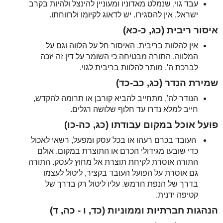
עבד גוי, שנמלט מאדוניו ומעוניין להינצל ולהיות בקרב
ישראל, אין להסגירו. יש לדאוג לקיומו ולרווחתו.
איסור ריבית (כג, כ-כא)
אין להלוות בריבית. האיסור חל על הלווה וגם על
המלווה. התורה מבטיחה כי השומר על דין זה יזכה
לברכת ה'. מותר להלוות בריבית לגוי.
שמירת הנדר (כג, כב-כד)
הנודר לה', מתחייב להביא קורבן או תרומה להקדש,
חייב למלא נדרו עד חלוף שלושה רגלים.
פועל אוכל במקום עבודתו (כג, כה-כו)
העובד בכרם רעהו או בכל עסק ומפעל, רשאי לאכול
כדי שובעו מגידולי הכרם או התוצרת במקום. אולם
התורה אוסרת לקיחת תוצרת אל מחוץ לעסק. התורה
גם אוסרת על הפועל העובד בקציר, ליטול לעצמו
בדרך של הנפת חרמש. עליו ליטול רק בדרך של
קטיפה ידנית.
הנהגות חברתיות וממוניות (כד, ו - כה, ד)