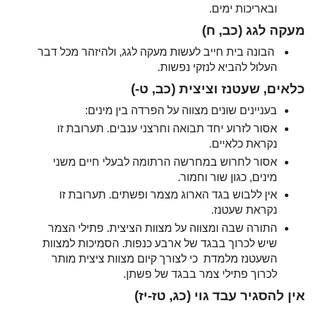
ובאריכות ימים.
מעקה לגג (כב, ח)
הבונה בית חייב לעשות מעקה לגג, ולהיזהר מכל דבר
העלול להביא לנזקי נפשות.
כלאים, שעטנז וציצית (כב, ט-)
בעניינים שונים מצווה על הפרדה בין מינים:
אסור לזרוע יחד תבואה וחרצני ענבים. תערובת זו
נקראת כלאיים.
אסור לחרוש במחרשה הרתומה לבעלי חיים משני
מינים, כגון שור וחמור.
אין ללבוש בגד הארוג מצמר ופשתים. תערובת זו
נקראת שעטנז.
התורה שבה ומצווה על מצוות הציצית. פתילי הצמר
שיש לכרוך בבגד של ארבע כנפות. הסמיכות למצוות
השעטנז מלמדת כי לצורך קיום מצוות ציצית מותר
לכרוך פתילי צמר בבגד של פשתן.
אין להסגיר עבד גוי (כג, טז-יז)