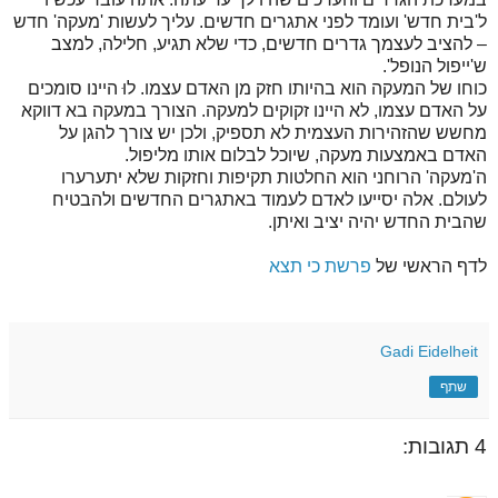
ל'בית חדש' ועומד לפני אתגרים חדשים. עליך לעשות 'מעקה' חדש
– להציב לעצמך גדרים חדשים, כדי שלא תגיע, חלילה, למצב
ש'ייפול הנופל'.
כוחו של המעקה הוא בהיותו חזק מן האדם עצמו. לוּ היינו סומכים
על האדם עצמו, לא היינו זקוקים למעקה. הצורך במעקה בא דווקא
מחשש שהזהירות העצמית לא תספיק, ולכן יש צורך להגן על
האדם באמצעות מעקה, שיוכל לבלום אותו מליפול.
ה'מעקה' הרוחני הוא החלטות תקיפות וחזקות שלא יתערערו
לעולם. אלה יסייעו לאדם לעמוד באתגרים החדשים ולהבטיח
שהבית החדש יהיה יציב ואיתן.
לדף הראשי של
פרשת כי תצא
Gadi Eidelheit
שתף
4 תגובות: