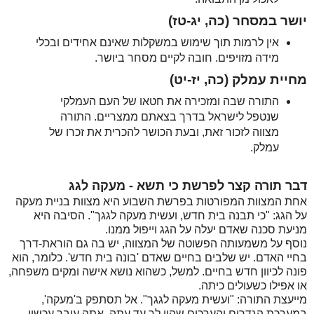
יושר במסחר
(כה, יג-טז)
אין לרמות תוך שימוש במשקלות שאינם אחידים ובכלי
מידה מזויפים. חובה לקיים מסחר ביושר.
מחיית עמלק
(כה, יז-יט)
התורה שבה ומזכירה את חטאו של העם העמלקי
שנטפל לישראל בדרך בצאתם ממצריים. התורה
מצווה לזכור זאת, ובעת הכושר להכרית את זכרו של
עמלק.
דבר תורה קצר לפרשת כי תשא - מעקה לגג
אחת המצוות המפורטות בפרשת השבוע היא מצוות בניית מעקה
על הגג: "כי תבנה בית חדש, ועשית מעקה לגגך". הסיבה היא
מניעת סכנה שאדם יעלה על הגג וייפול ממנו.
נוסף על משמעותה הפשוטה של המצווה, יש בה גם הוראת-דרך
בחיי האדם. יש שלבים בחיים שאדם 'בונה בית חדש'. כלומר, הוא
פונה לכיוון חדש בחיים. למשל, כשהוא נושא אישה ומקים משפחה,
או אפילו כשעולים כיתה.
מייעצת התורה: "ועשית מעקה לגגך". אל תסתפק ב'מעקה',
במערכת הגדרים והערכים שהיו לך עד עתה. אתה עובר עכשיו