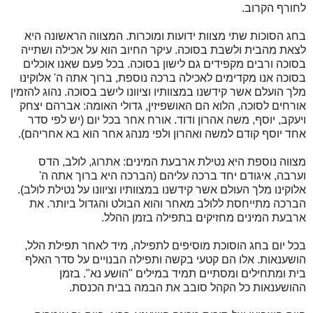
לחורף הקרוב.
בחג הסוכות שתי מצוות ידועות ומוכרות. המצווה הראשונה היא
לצאת מהבית ולשבת בסוכה. עיקר החיוב הוא על אכילה ושתייה
בסוכה ורבים מקפידים גם לישון בסוכה. בכל פעם שאנו אוכלים
בסוכה אנו מקדימים לאכילה ברכה נוספת, ברוך אתה ה' אלוקינו
מלך הועלם אשר קידשנו במצוותיו וציוונו לישב בסוכה. נהוג להזמין
אורחים לסוכה, הלוא הם האושפיזין, גדולי האומה: אברהם יצחק
ויעקב, יוסף, משה אהרון ודוד. אורח אחר בכל יום (יש לפי סדר
אחד יוסף קודם למשה ואהרון ולפי מנהג אחר הוא בא אחריהם).
מצווה נוספת היא נטילת ארבעת המינים: אתרוג, לולב, הדס
וערבה, איגודם יחד ברכה עליהם (הברכה היא ברוך אתה ה'
אלוקינו מלך העולם אשר קידשנו במצוותיו וציוונו על נטילת לולב).
הברכה מתייחסת ללולב מאחר והוא הבולט והגדול ביותר. את
ארבעת המינים מחזיקים בתפילה בזמן ההלל.
בכל יום בחג הוסוכת מוסיפים לתפילה, מיד לאחר תפילת הלל,
הושענאות. אלו הם קטעי בקשה ותפילה הבנויים על סדר האלף
בית ומתחילים ומסתיים תמיד במילים "הושע נא". בזמן
ההושענאות כל הקהל סובב את הבמה בבית הכנסת.