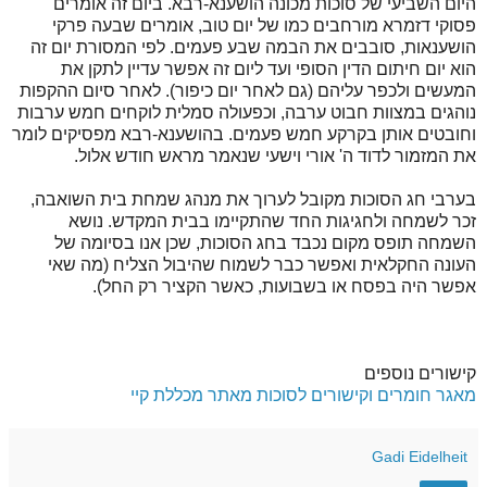
היום השביעי של סוכות מכונה הושענא-רבא. ביום זה אומרים
פסוקי דזמרא מורחבים כמו של יום טוב, אומרים שבעה פרקי
הושענאות, סובבים את הבמה שבע פעמים. לפי המסורת יום זה
הוא יום חיתום הדין הסופי ועד ליום זה אפשר עדיין לתקן את
המעשים ולכפר עליהם (גם לאחר יום כיפור). לאחר סיום ההקפות
נוהגים במצוות חבוט ערבה, וכפעולה סמלית לוקחים חמש ערבות
וחובטים אותן בקרקע חמש פעמים. בהושענא-רבא מפסיקים לומר
את המזמור לדוד ה' אורי וישעי שנאמר מראש חודש אלול.
בערבי חג הסוכות מקובל לערוך את מנהג שמחת בית השואבה,
זכר לשמחה ולחגיגות החד שהתקיימו בבית המקדש. נושא
השמחה תופס מקום נכבד בחג הסוכות, שכן אנו בסיומה של
העונה החקלאית ואפשר כבר לשמוח שהיבול הצליח (מה שאי
אפשר היה בפסח או בשבועות, כאשר הקציר רק החל).
קישורים נוספים
מאגר חומרים וקישורים לסוכות מאתר מכללת קיי
Gadi Eidelheit