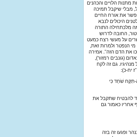
ת מתנות הלויים והכהנים
, מבלי שיקבל תמיכה
אפשר את אורח החיים
טנים היכולים לנבא
למה מלכתחילה התורה
טור, החובה לדרוש
שרים על מעשי רצח כמעט
ם מי הנפטר ולמרות זאת,
פכו את הדם הזה". אמירה
דום (גונבים רמזור),
מנהיגיו. גם זה לקח
 יח-כ):
-תִקַּח שֹׁחַד כִּי
ועד להבטיח שתקבל את
 אחריו כאמור גם
הר ופגעו זה בזה