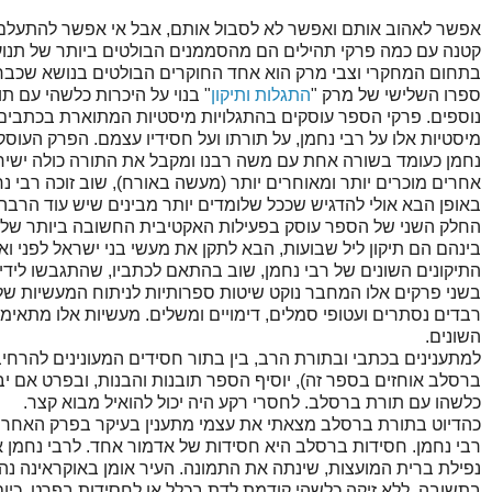
אפשר לאהוב אותם ואפשר לא לסבול אותם, אבל אי אפשר להתעלם מ
קטנה עם כמה פרקי תהילים הם מהסממנים הבולטים ביותר של תנוע
בתחום המחקרי וצבי מרק הוא אחד החוקרים הבולטים בנושא שכבר
ספרו השלישי של מרק "
התגלות ותיקון
" בנוי על היכרות כלשהי עם ת
נוספים. פרקי הספר עוסקים בהתגלויות מיסטיות המתוארת בכתבים (
מיסטיות אלו על רבי נחמן, על תורתו ועל חסידיו עצמם. הפרק העוס
נחמן כעומד בשורה אחת עם משה רבנו ומקבל את התורה כולה ישירות
אחרים מוכרים יותר ומאוחרים יותר (מעשה באורח), שוב זוכה רבי
באופן הבא אולי להדגיש שככל שלומדים יותר מבינים שיש עוד הרבה 
החלק השני של הספר עוסק בפעילות האקטיבית החשובה ביותר של חסי
בינהם הם תיקון ליל שבועות, הבא לתקן את מעשי בני ישראל לפני ו
התיקונים השונים של רבי נחמן, שוב בהתאם לכתביו, שהתגבשו לידי 
בשני פרקים אלו המחבר נוקט שיטות ספרותיות לניתוח המעשיות של
רבדים נסתרים ועטופי סמלים, דימויים ומשלים. מעשיות אלו מתאימ
השונים.
למתענינים בכתבי ובתורת הרב, בין בתור חסידים המעונינים להרחיב
ברסלב אוחזים בספר זה), יוסיף הספר תובנות והבנות, ובפרט אם י
כלשהו עם תורת ברסלב. לחסרי רקע היה יכול להואיל מבוא קצר.
כהדיוט בתורת ברסלב מצאתי את עצמי מתענין בעיקר בפרק האחרון
רבי נחמן. חסידות ברסלב היא חסידות של אדמור אחד. לרבי נחמן אי
נפילת ברית המועצות, שינתה את התמונה. העיר אומן באוקראינה נה
בתשובה, ללא זיקה כלשהי קודמת לדת בכלל או לחסידות בפרט. כיום