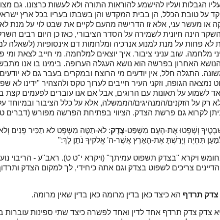
יו הגבלות ועליו להישמע להוראות התורה ולא לעשות כרצונו. גם מצוו
קד על טובת הכלל, הן בבית המקדש והן בשבתו בעריו בכל ארץ ישראל
ה או מעשר עני, אלא זו הדרישה מהעם לקיים את שבט לוי על מנת ל
שקר הינה חיונית לשמירה על הסדר הציבורי, כאז כן היום רבים השרל
יות לא פחות על מנת למנוע אנרכיה ומלחמות דם אינסופיות (לשאלה 
 מלחמה. שוב עניני ציבור. איך יוצאים למלחמה. מי חייב לצאת ומי פ
הנושא האחרון בפרשה הוא נושא העגלה הערופה. בימינו בו אנו מתב
ו משונה. התגלה חלל, אין יודעים מי הרוצח ובמקרים בעבר גם לא יודעי
ט נמצאה הגופה, וזקני העיר חייבים לערוך טקס ולהצהיר "ידינו לא ש
מאד לשמוע על תאונות עם הרוגים, אבל אם אנו עוברים לפעמים קצת בא
לא רק על הזקנים/המנהיגים/הממשלה, אלא על כלל הציבור ובמיוחד על 
יתן לקרוא גם פרשת הצדק. הציווי בפתיחת הפרשה מפורש (דברים ט"ז
ְׁבָטֶיךָ וְשָׁפְטוּ אֶת-הָעָם מִשְׁפַּט-
צֶדֶק
:
לֹא-תַטֶּה מִשְׁפָּט לֹא תַכִּיר פָּנִים וְלֹא
מַעַן תִּחְיֶה וְיָרַשְׁתָּ אֶת-הָאָרֶץ אֲשֶׁר-ה' אֱלֹקיךָ נֹתֵן לָךְ:"
חומש ויקרא "בצדק תשפוט עמיתך" (ויקרא י"ט ט). ראב"ע - הריבוי נ
ינים צריכים לשפוט בצדק וגם אתה כיחידי, לך למקום הצדק ותרדוף
צדק תרדף
הא כיצד כאן בדין מרומה כאן בדין שאין מרומה.
יא צדק צדק תרדף אחד לדין ואחד לפשרה כיצד שתי ספינות עוברות בנ