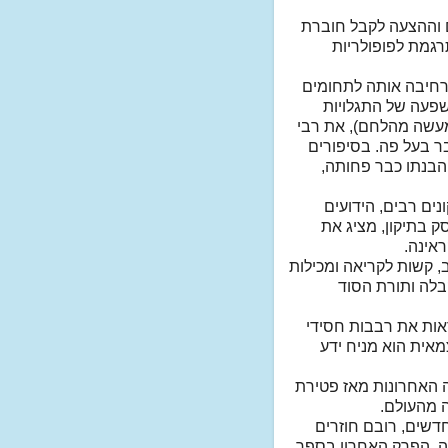
 וההצעה לקבל חוברת
רגמת לפופולריות
ומרחיבה אותה לתחומים
שפעה של התגלויות
המעשה מהלחם), את רבי
ר בעל פה. בסיפורים
הבנתו כבר פחותה,
ים רבים, הידועים
ק בתיקון, מציג את
ראינה.
 קשות לקריאה ומכילות
בלה ותורת הסוד
ראות את רבבות חסידי
מאית הוא מניח ידע
 האחרונות מאז פטירת
ה מהעולם.
דשים, רובם חוזרים
נה. הפרק האחרון בספר