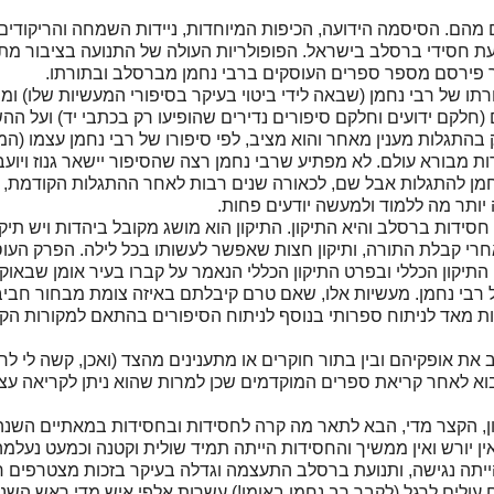
הם. הסיסמה הידועה, הכיפות המיוחדות, ניידות השמחה והריקודים
ת חסידי ברסלב בישראל. הפופולריות העולה של התנועה בציבור מת
 פירסם מספר ספרים העוסקים ברבי נחמן מברסלב ובתורתו.
ורתו של רבי נחמן (שבאה לידי ביטוי בעיקר בסיפורי המעשיות שלו) 
חלקם ידועים וחלקם סיפורים נדירים שהופיעו רק בכתבי יד) ועל הה
ק בהתגלות מענין מאחר והוא מציב, לפי סיפורו של רבי נחמן עצמו (
 מבורא עולם. לא מפתיע שרבי נחמן רצה שהסיפור יישאר גנוז ויועב
 נחמן להתגלות אבל שם, לכאורה שנים רבות לאחר ההתגלות הקודמת, 
יותר מה ללמוד ולמעשה יודעים פחות.
דות ברסלב והיא התיקון. התיקון הוא מושג מקובל ביהדות ויש תיקונ
אחרי קבלת התורה, ותיקון חצות שאפשר לעשותו בכל לילה. הפרק העוס
התיקון הכללי ובפרט התיקון הכללי הנאמר על קברו בעיר אומן שבאוק
 רבי נחמן. מעשיות אלו, שאם טרם קיבלתם באיזה צומת מבחור חביב,
ות מאד לניתוח ספרותי בנוסף לניתוח הסיפורים בהתאם למקורות הק
 את אופקיהם ובין בתור חוקרים או מתענינים מהצד (ואכן, קשה לי ל
בוא לאחר קריאת ספרים המוקדמים שכן למרות שהוא ניתן לקריאה עצ
, הקצר מדי, הבא לתאר מה קרה לחסידות ובחסידות במאתיים השנה
ן יורש ואין ממשיך והחסידות הייתה תמיד שולית וקטנה וכמעט נעלמ
ייתה נגישה, ותנועת ברסלב התעצמה וגדלה בעיקר בזכות מצטרפים ח
 עולים לרגל (לקבר רב נחמן באומן!) עשרות אלפי איש מדי ראש הש