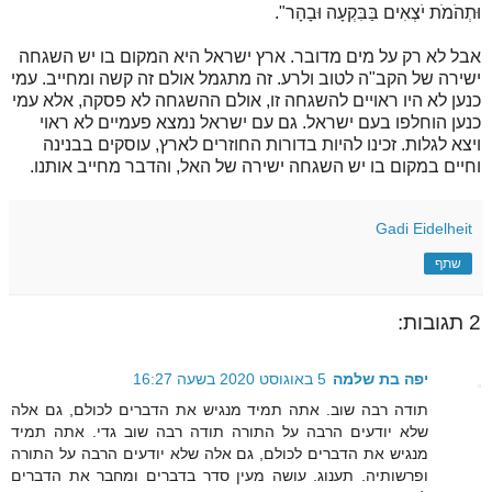
וּתְהֹמֹת יֹצְאִים בַּבִּקְעָה וּבָהָר".
אבל לא רק על מים מדובר. ארץ ישראל היא המקום בו יש השגחה
ישירה של הקב"ה לטוב ולרע. זה מתגמל אולם זה קשה ומחייב. עמי
כנען לא היו ראויים להשגחה זו, אולם ההשגחה לא פסקה, אלא עמי
כנען הוחלפו בעם ישראל. גם עם ישראל נמצא פעמיים לא ראוי
ויצא לגלות. זכינו להיות בדורות החוזרים לארץ, עוסקים בבנינה
וחיים במקום בו יש השגחה ישירה של האל, והדבר מחייב אותנו.
Gadi Eidelheit
שתף
2 תגובות:
יפה בת שלמה
5 באוגוסט 2020 בשעה 16:27
תודה רבה שוב. אתה תמיד מנגיש את הדברים לכולם, גם אלה
שלא יודעים הרבה על התורה תודה רבה שוב גדי. אתה תמיד
מנגיש את הדברים לכולם, גם אלה שלא יודעים הרבה על התורה
ופרשותיה. תענוג. עושה מעין סדר בדברים ומחבר את הדברים