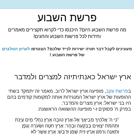
פרשת השבוע
מה פרשת השבוע היום? היכנסו כדי לקרוא תקצירים מאמרים
וחידות לכל פרשות השבוע והחגים!
מעונינים לקבל דבר תורה ישירות לנייד שלכם? הצטרפו
לערוץ הטלגרם
של פרשת השבוע !
ארץ ישראל כאנתיתיזה למצרים ולמדבר
ב
פרשת עקב
, מופיעה ארץ ישראל לרוב. מאמר זה יתמקד בשתי
ההופעות של ארץ ישראל המנגידות אותה למקומות קודמים בהם
היו בני ישראל: ארץ מצרים והמדבר.
בפרק ח' פסוקים ז-י מופיעה ההשוואה הראשונה:
"כִּי ה' אֱלֹהֶיךָ מְבִיאֲךָ אֶל-אֶרֶץ טוֹבָה אֶרֶץ נַחֲלֵי מָיִם עֲיָנֹת
וּתְהֹמֹת יֹצְאִים בַּבִּקְעָה וּבָהָר: אֶרֶץ חִטָּה וּשְׂעֹרָה וְגֶפֶן
וּתְאֵנָה וְרִמּוֹן אֶרֶץ-זֵית שֶׁמֶן וּדְבָשׁ: אֶרֶץ אֲשֶׁר לֹא