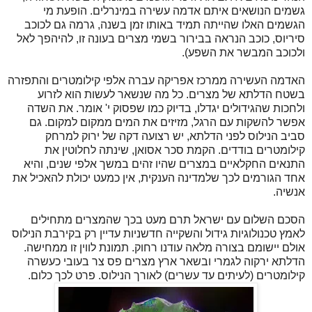
גשמים הנושאים איתם אדמה עשירה במינרלים. הופעת מי
הגשמים האלו שהייתה תמיד באותו זמן בשנה, גרמה גם לכוכב
סיריוס, כוכב הנראה בבירור בשמי מצרים בעונה זו, להיהפך לאל
ולכוכב המבשר את השפע).
האדמה העשירה ממרכז אפריקה עברה אלפי קילומטרים והתפזרה
בשטח הדלתא של מצרים. כל מה שנשאר לעשות הוא לזרוע
ולחכות שהגידולים יגדלו, בדיוק כמו שפסוק י' אומר. את השדה
אפשר להשקות עם הרגל, מזיזים את המים ממקום למקום. גם
סביב הנילוס לפני הדלתא, יש רצועה דקה של ירוק למרחק
קילומטרים בודדים. הקמת סכר אסואן, שינתה לחלוטין את
התנאים החקלאיים במצרים שהיו זהים במשך אלפי שנים, והיא
אחד הגורמים לכך שלמדינה הענקית, אין כמעט יכולת להאכיל את
אנשיה.
הסכם השלום עם ישראל תרם מעט בכך שהמצרים מתחילים
לאמץ טכנולוגיות גידול והשקייה חדשניות עדיין רק בקירבת הנילוס
אולם יישומם בצורה מלאה עודנו רחוק. תמונת לווין זו ממחישה.
הדלתא ירקוה לגמרי ובשאר ארץ מצרים פס צר בעובי כעשרה
קילומטרים (לעיתים עד עשרים) לאורך הנילוס. פרט לכך כלום.