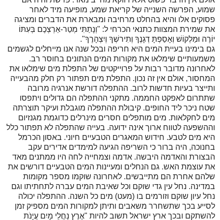
שמוע, הפרשה השנייה של קריאת שמע, מופיעה מיד לאחר
פסוקים אלו והיא בהחלט מרחיבה ומבארת את הדברים ומציגה
את שמירת המצוות כתנאי הכרחי ל: "וְנָתַתִּי מְטַר-אַרְצְכֶם בְּעִתּוֹ
יוֹרֶה וּמַלְקוֹשׁ וְאָסַפְתָּ דְגָנֶךָ וְתִירשְׁךָ וְיִצְהָרֶךָ".
גם בימינו בעיית המים היא חריפה ובכל שנה אנו מייחלים לגשמים
משמעותיים שימלאו את מקורות המים הנתונים בחוסר רב.
לאחרונה מדובר רבות על פרוייקטים של התפלת מים שימלאו את
המחסור, אולם אין זה נכון. התפלת מים תפתור רק חלק מהבעייה
ותייצר בעיות חדשות לרוב. ההתפלה דורשת אנרגיה מרובה
שתתרום לאפקט החממה. מתקני ההתפלה הם גדולים ויתפסו
שטח ניכר ליד החופים. קיבולת ההתפלה מוגבלת ועיקר תוצרתה
מים לחקלאות. מים מותפלים חסרים מינרלים כדוגמת מגנזיום
וההשפעה לטווח ארוך אינה ידועה. בעייה שהתפלה לא תפתור כלל
היא מים לטבע. חידוש המאגרים הטבעיים חיוני. באסון הכרמל
בחנוכה, היה ברור כי השריפה הגיעה למימדים אדירים עקב
הבצורת והאדמה היבשה. אדמה וצמחייה לחה היו ממתנים מאד
את עוצמת האש. גם הנחלים ומעיינות המים הטבעיים דורשים את
שלהם אחרת הם מתייבשים. לאחרונה שוקמו מספר מקומות
במדינה. נחל עין גדי שוקם וכל שאיבת המים עברה לתחתיתו וגם
נחל עיון שוקם וזורמים בו (מעט) מים כל השנה. ההתפלה יכולה
לסייע בכך שתשחרר משאבים ותיתן למקורות המים מספיק זמן
להשתקם ובכך ארץ ישראל תשוב להיות "אֶרֶץ נַחֲלֵי מָיִם עֲיָנֹת