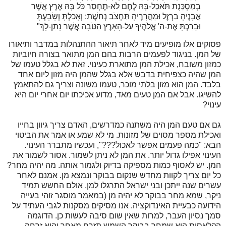
בְמִסְכֵּנֻת תֹּאכַל-בָּהּ לֶחֶם לֹא-תֶחְסַר כֹּל בָּהּ אֶרֶץ אֲשֶׁר
אֲבָנֶיהָ בַרְזֶל וּמֵהֲרָרֶיהָ תַּחְצֹב נְחשֶׁת: וְאָכַלְתָּ וְשָׂבָעְתָּ
וּבֵרַכְתָּ אֶת-ה' אֱלֹהֶיךָ עַל-הָאָרֶץ הַטֹּבָה אֲשֶׁר נָתַן-לָךְ"
פסוקים אלו מופיעים מיד לאחר תיאור ההתנהלות במדבר ותיאורו
של המן. בניגוד לפעמים הרבות בהם המן מתואר בצורה חיוביות
כמזון משובח, אכילת המן מתוארת כעינוי. זאת לא בגלל טעמו של
המן שהיה כצפיחית בדבש אלא בגלל שהמן היה מזון ליום אחד
בלבד. המן הוא מזון בלתי מוכר, טעמו משונה וצריך גם להתאמץ
להשיגו. אבל אם המן טעים מאד, מדוע אכיכתו יום אחרי יום היא
עינוי?
גם אם טעם המן היה משתנה כמדרשים, האדם צריך גיוון בחייו
ואכילת מספר מסוים של מזונות. מי לא שמע או אמר את הביטוי
הבא: "כמה פעמים אפשר לאכול???", ועכשיו מתברר העינוי.
העינוי אפילו גדול יותר. את המן לא ניתן לשמור. אסור לשמור את
המן. יש לאסוף כמות מספיקה בדיוק ולגמור אותה. מה יהיה מחר?
כל יום צריך לקוות מחדש שנקום בבוקר ונמצא מן. אמנם לאחר
עשרים שנה ייתכן ובני ישראל התרגלו למן, אולם החשש תמיד
ניקר, שמא מחר בבוקר לא יהיה מן (במאמר מוסגר זוהי בעייה
הידועה כבעיית האינדוקציה. אנו מסיקים מסקנות לגבי העתיד על
סמך נסיון העבר, למרות שאין שום סיבה לעשות כן. הדוגמה
הקלאסית היא שמחר בבוקר השמש תזרח מאחר והיא זרחה