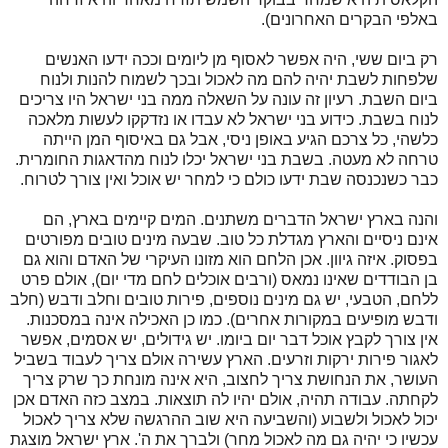
באלפי הבקרים האחרונים).
רק ביום ששי, היה אפשר לאסוף מן ליומים וככה ידעו האנשים
שלפחות לשבת יהיה להם מה לאכול ובכך לשמוח להנות ולנוח
ביום השבת. רעיון זה עונה על השאלה ממה בני ישראל היו צריכים
לנוח בשבת. כידוע בני ישראל לא עבדו או נזדקקו לעשות מלאכה
כלשהי, כל צרכם הגיע באופן ניסי, אבל גם באיסוף המן הייתה
טרחה לא מעטה. בשבת בני ישראל יכלו לנוח מהדאגות החומרית.
כבר כשנכנסה שבת ידעו כולם כי למחר יש אוכל ואין צורך לטרוח.
והנה בארץ ישראל הדברים משתנים. המים קיימים בארץ, הם
אינם ניסיים והארץ מגדלת כל טוב. שבעה מינים טובים מפורטים
בפסוק. איזה גיוון. אכן הלחם הוא מזונו העיקרי של האדם והוא גם
בן הבודדים שאינו נמאס (ורבים אוכלים לחם מדי יום), אולם פרט
ללחם, הטבעי, יש גם מינים נוספים, פירות טובים וחלב ודבש (חלב
ודבש מופיעים במקורות אחרים). כמו כן האכילה אינה במסכנות.
אין צורך לקבץ אוכל דבר יום ביומו. יש גידולים, יש אסמים, אפשר
לאגור פירות ירקות וזרעים. הארץ עשירה אולם צריך לעבוד בשביל
העושר, את הנחושת צריך לחצוב, היא אינה מונחת כך שרק צריך
לקחתה. עבודה תהיה, אולם יהיו לה תוצאות. במצב כזה האדם אכן
יכול לאכול ולשבוע (והשביעה היא שוב ההרגשה שלא צריך לאכול
עכשיו כי יהיה גם מה לאכול מחר) ולברך את ה'. ארץ ישראל מוצגת