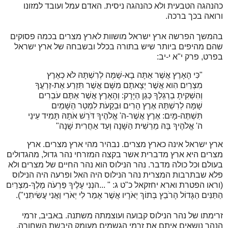
כהנהגה הטבעית ולא כהנהגה ניסית. האדם עמל ועובד למזונו
ורואה בכך ברכה.
בהמשך הפרשה ארץ ישראל מושוות לארץ מצרים בכמה פסוקים
שהם מהיפים ביותר שיש בתורה בכלל ובשבחה של ארץ ישראל
בפרט, פרק י"א י-יב:
"כִּי הָאָרֶץ אֲשֶׁר אַתָּה בָא-שָׁמָּה לְרִשְׁתָּהּ לֹא כְאֶרֶץ
מִצְרַיִם הִוא אֲשֶׁר יְצָאתֶם מִשָּׁם אֲשֶׁר תִּזְרַע אֶת-זַרְעֲךָ
וְהִשְׁקִיתָ בְרַגְלְךָ כְּגַן הַיָּרָק: וְהָאָרֶץ אֲשֶׁר אַתֶּם עֹבְרִים
שָׁמָּה לְרִשְׁתָּהּ אֶרֶץ הָרִים וּבְקָעֹת לִמְטַר הַשָּׁמַיִם
תִּשְׁתֶּה-מָּיִם: אֶרֶץ אֲשֶׁר-ה' אֱלֹהֶיךָ דֹּרֵשׁ אֹתָהּ תָּמִיד עֵינֵי
ה' אֱלֹהֶיךָ בָּהּ מֵרֵשִׁית הַשָּׁנָה וְעַד אַחֲרִית שָׁנָה"
ארץ ישראל אינה כארץ מצרים. נבהיר מהי ארץ מצרים. ארץ
מצרים היא ארץ מדברית אשר בקצה המזרחי נהר גדול, מהגדולים
בעולם וכל כולה מדבר. נהר הנילוס הוא נהר החיים של מצרים ולא
פלא שבתרבות המצרית נהר הנילוס היה האל ופרעה היה הנילוס
(וראו הפטרת וארא יחזקאל כ"ט ג: " ...הנְנִי עָלֶיךָ פַּרְעֹה מֶלֶךְ-מִצְרַיִם
הַתַּנִּים הַגָּדוֹל הָרֹבֵץ בְּתוֹךְ יְאֹרָיו אֲשֶׁר אָמַר לִי יְאֹרִי וַאֲנִי עֲשִׂיתִנִי").
זרימתו של נהר הנילוס קבועה ועוצמתה משתנה. באביב, זרמי
הנהר נושאים איתם את זרמי הגשמים מעומק היבשת השחורה,