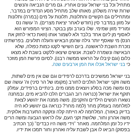
מתחיל וכל בני ישראל עונים אחריו. גם מרים הנביאה והנשים
שרות שירה משלהן. מאותו שלב מתחיל מסע הנדודים במדבר,
ומתחילים גם הקשיים והתלונות, תלונות על מים (במרה) ותלונות
על מזון במדבר סין (חודש לאחר יציאת מצרים). ה' עושה נס
ומוריד מזון שמימי. שלו בערב ומן בבוקר. הציווי המפורש הוא
לאסוף מן ליום אחד בלבד ולא לשמור אותו (וזאת כדאי לחזק את
הנס) מי שאסף יותר גילה שהמן הבאיש והעלה תולעים. בפרשתינו
נזכרת השבת לראשונה. ביום השישי לקטו כמות כפולה, שלא
הבאישה ונשמרה לשבת. אנשים שיצאו ללקוט בשבת לא מצאו
כלום (וגם קיבלו על הראש ממשה רבנו). לסיום פרשת המן מוזכר
כי
בני ישראל אכלו את המן ארבעים שנה
.
בני ישראל ממשיכים בדרכם לרפידים וגם שם אין מים לשתות,
משה וזקני ישראל הולכים לחורב (מקומו של הר סיני) וה' עושה שם
נס ומשה מכה בסלע ויוצאים ממנו מים. בינתיים ברפידים, עמלק
תוקף את ישראל (כנראה רוב הגברים הלכו להביא מים, ובמחנה
נשארו הנשים הילדים והזקנים). משה ממנה את יהושע לצאת
למלחמה בעמלק מחר (למה מחר? כנראה גם יהושע לא היה
בדיוק באזור). המלחמה לא הייתה קלה ונזקקה התערבות אלוקית.
משה אהרון וחור, שלושת זקני העם, עלו לראש הגבעה ומשה הרים
ידיו כל זמן המלחמה. מאחר "וידי משה היו כבדים" (כך הכתיב
בפסוק) הביאו לו אבן לשבת עליה ואהרון וחור תמכו את ידיו.