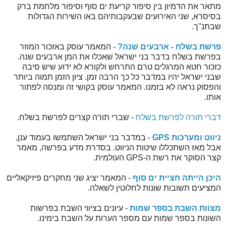
מתאר את הדמיון בין סיפור קריעת ים סוף וסיפור מלחמת ברק
בסיסרא, שני האירועים שבעקבותיהם באו השירות הגדולות
שבתנ"ך.
פרשת בשלח - ארבעים שנה?
- המאמר עוסק באזכור המוזר
בפרשת בשלח בדבר בני ישראל שאכלו את המן ארבעים שנה.
כזכור חטא המרגלים טרם התרחש ולקורא לא ידוע שיש סיבה
שבני ישראל יהיו במדבר כל כך הרבה זמן. ציון הזמן תמוה ביותר
והפסוק נראה לא בזמנו. המאמר עוסק בקושי זה ומנסה לפתור
אותו.
דברי תורה לפרשת בשלח
- שברי תורה קצרים לפרשת בשלח.
נ
יווט ומערכות GPS
- במדבר בני ישראל השתמשו בעמוד ענן,
אבל מאז השתכללו שיטות הניווט. בסדרת מדע בפרשה, מאמר
קצר הסוקר את רשת ה-GPS העולמית.
היכן הייתה חציית ים סוף
- המאמר יציג שני מחקרים פיזיקאליים
המציעים תשובות שונות לחלוטין לשאלה.
מצוות השבת בספר שמות
- עיונים בציווי השבת בפרשות
השונות בספר שמות עם מספר הערות על השבת בימינו.