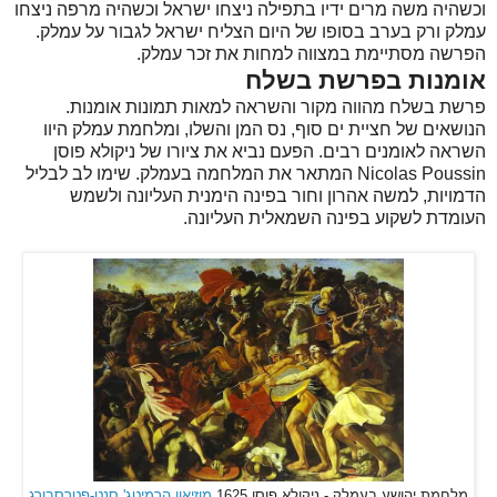
וכשהיה משה מרים ידיו בתפילה ניצחו ישראל וכשהיה מרפה ניצחו
עמלק ורק בערב בסופו של היום הצליח ישראל לגבור על עמלק.
הפרשה מסתיימת במצווה למחות את זכר עמלק.
אומנות בפרשת בשלח
פרשת בשלח מהווה מקור והשראה למאות תמונות אומנות.
הנושאים של חציית ים סוף, נס המן והשלו, ומלחמת עמלק היוו
השראה לאומנים רבים. הפעם נביא את ציורו של ניקולא פוסן
Nicolas Poussin המתאר את המלחמה בעמלק. שימו לב לבליל
הדמויות, למשה אהרון וחור בפינה הימנית העליונה ולשמש
העומדת לשקוע בפינה השמאלית העליונה.
מלחמת יהושע בעמלק - ניקולא פוסן 1625
מוזיאון הרמיטג' סנט-פטרסבורג