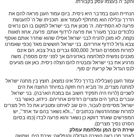
והקב"ה בעצמו עסק בקבורתו.
הנחיית העם במדבר היא ניסית. ביום עמוד הענן מראה להם את
הדרך ובלילה הוא מתחלף לעמוד אש. תוכניתו של ה' להענשת
פרעה לא הסתיימה. ה' מכוון את בני ישראל למקום בו הם נראים
כלכודים ובכך מעורר את פרעה לרדוף אותם. פרעה, אחוז תאוות
נקמה, לא מוכן להניח לבני ישראל אפילו שהוא שחרר אותם ואוסף
צבא גדול לרדוף אחריהם. בני ישראל חוששים מאד (וכפי שאמרנו
למרות מספרם הגדול, 600,000 גברים בגיל צבא, הם אינם
מוכנים נפשית למלחמה באדוניהם אך לפני ימים מספר). משה
מרגיע את בני ישראל ומבטיח להם הצלה ניסית. כאן אנו מגיעים
לנס הגדול של קריעת ים סוף.
עמוד הענן (שבלילה בדרך כלל אינו נמצא), חוצץ בין מחנה ישראל
למחנה מצרים, וה' מביא רוח חזקה במיוחד החוצה את הים
לשניים (לרוח היה תפקיד חשוב גם במכת הארבה). בני ישראל
עוברים בתוך הים ומצרים רודפים אחריהם. כידוע, כאשר בני
ישראל מסיימים לעבור, הים שב לאיתנו ומטביע את כל חיל מצרים
למרות שמההדגשה בכתובים "...ולא נשאר בהם עד אחד", יש
המפרשים שאחד דווקא כן נשאר והוא פרעה לבדו (כמו בסיום
הסרט נסיך מצרים).
שירת הים המן ומלחמת עמלק
לאחר מכן באה השירה הגדולה והנפלאה: שירת הים, שמשה