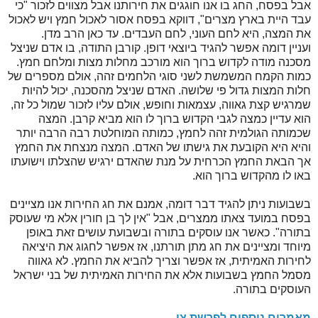
אבל בפסח, החג בו אנו חוגגים את חירותנו אבל מצווים לזכור "כי
עבד היית בארץ מצרים", דווקא בפסח אסור לאכול חמץ ויש לאכול
את המצה, היא לחם העוני, לחם העבדים. עד כאן הרב מדן.
ועניין דומה אפשר להגיד ביוצאי דופן. קורבן התודה, בו אדם שניצל
מסכנה מודה לקדוש ברוך הוא מורכב מחלות מצות ומלחם חמץ.
כמות הקמח המשמשת לשני סוגי הלחמים זהה, אולם מספרים של
חלות המצות גדול פי שלושה. האדם שניצל מהסכנה, יכול להיות
שמרגיש קצת גאווה, עצמאות וחופש, אולם עליו לזכור שמול כל זה,
הוא עדיין כמצה לגבי הקדוש ברוך לו הוא מביא קרבן. המצה
שכמותה הגולמית זהה לחמץ, כמותה המוחלטת רבה הרבה יותר
והיא היא הקובעת את גישתו של האדם. המצה מנצחת את החמץ
אך הבאת החמץ הכרחית על מנת שהאדם ירגיש שהצלתו וישועתו
באו לו מהקדוש ברוך הוא.
בשבועות ניתן להגיד דבר דומה, אמנם את חג החירות אנו מציינים
בפסח במועד צאתו ממצרים, אבל "אין לך בן חורין אלא מי שעוסק
בתורה". כאשר אנו עוסקים בתורה ובשבועת עושים זאת באופן
מיוחד ומציינים את חג מתן תורתנו, אז אפשר לחגוג את היציאה
לחירות האמיתית, אז אפשר וצריך להביא את החמץ. לא גאווה
מסמל החמץ בשבועות אלא את החירות האמיתית של בני ישראל
העוסקים בתורה.
מאמרים נוספים לפרשת צו