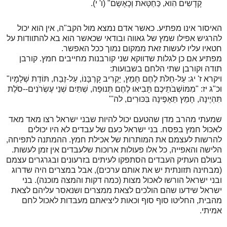
קָדָשִׁים הִוא, כַּחַטָּאת וְכָאָשָׁם" (ו' י).
האיסור אינו מפתיע. כאשר אדם נמצא מול הקב"ה, אין הוא יכול
להרגיש אפילו שמץ של גאווה ובודאי שכאשר הוא בא להתוודות על
חטאיו עליו לעשות זאת ממקום נמוך ככל האפשר.
מפתיע אם כן לגלות שדווקא שני קורבנות מחייבים חמץ. קורבן
תודה וקורבן שתי הלחם בשבועות:
ויקרא ז' יג: עַל-חַלֹּת לֶחֶם חָמֵץ, יַקְרִיב קָרְבָּנוֹ, עַל-זֶבַח, תּוֹדַת שְׁלָמָיו"
וכ"ג יז: "מִמּוֹשְׁבֹתֵיכֶם תָּבִיאּוּ לֶחֶם תְּנוּפָה, שְׁתַּיִם שְׁנֵי עֶשְׂרֹנִים--סֹלֶת
תִּהְיֶינָה, חָמֵץ תֵּאָפֶינָה בִּכּוּרִים, לה'"
שמעתי מהרב מדן שהטעם יכול להיות שבני ישראל רצו מאד מאד
לאכול חמץ בפסח. בני ישראל כעם של עבדים לא היו יכולים
להרשות לעצמם את המותרות של אכילת חמץ. ההמתנה לתפיחה,
הלישה והאפייה, כל אלו פעולות ארוכות שלעבדים אין זמן לעשות.
בעולם העתיק העבדים הסתפקו לעיתים בזרעונים ובגרגרים עצמם
(מבחינה תזונתית יש את אותם ערכים), אבל במצרים היה שדרוג
ובני ישראל הורשו לאכול מצות (כמה דקות והמצה מוכנה). בני
ישראל שידעו שהם הולכים לצאת ממצרים ושנאסר עליהם לצאת
מהבית, החליטו סוף סוף וכאות ליציאתם מעבדות לאכול לחם
אמיתי.