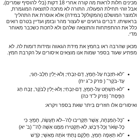
מכינים חלות לראות מה קורה אחרי 18 דקות (בלי להוסיף שמרים),
אבל זוהי תחילת הפעולה. התורה לא מחכה לתוצאה המוגמרת,
ולמוצר המושלם (והמקולקל במידה) אלא אוסרת את התהליך
בראשיתו. דברים גרועים יש לעצור מהר ובזמן ועדיין בטרם רואים
כלל את ההתפתחות והתוצאה שלהם ולא לחכות כשכבר מאוחר
מדי.
מכאן שהרבה ראו בחמץ את מידת הגאווה ומידות דומות לה. לא
מפתיע שעוד בספר שמות אנו מוצאים איסורים על הקרבת חמץ.
"לֹא-תִזְבַּח עַל-חָמֵץ, דַּם-זִבְחִי; וְלֹא-יָלִין חֵלֶב-חַגִּי,
עַד-בֹּקֶר" ( פרק כ"ג יח)
"לֹא-תִשְׁחַט עַל-חָמֵץ, דַּם-זִבְחִי; וְלֹא-יָלִין לַבֹּקֶר, זֶבַח חַג
הַפָּסַח" (פרק ל"ד כה)
ואיסורים אלו חוזרים ביתר שאת בספר ויקרא:
"כָּל-הַמִּנְחָה, אֲשֶׁר תַּקְרִיבוּ לַה'--לֹא תֵעָשֶׂה, חָמֵץ: כִּי
כָל-שְׂאֹר וְכָל-דְּבַשׁ, לֹא-תַקְטִירוּ מִמֶּנּוּ אִשֶּׁה לַה'" (ב' יא)
"לֹא תֵאָפֶה חָמֵץ, חֶלְקָם נָתַתִּי אֹתָהּ מֵאִשָּׁי; קֹדֶשׁ