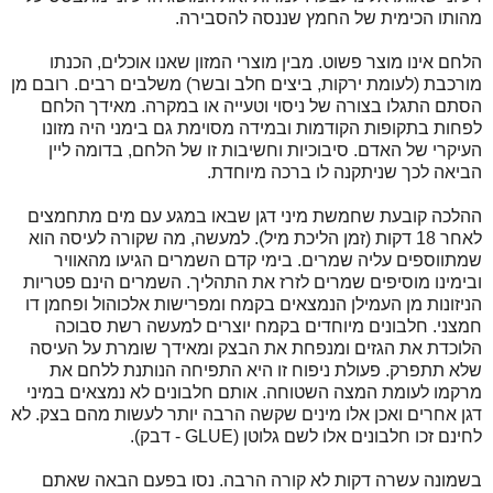
מהותו הכימית של החמץ שננסה להסבירה.
הלחם אינו מוצר פשוט. מבין מוצרי המזון שאנו אוכלים, הכנתו
מורכבת (לעומת ירקות, ביצים חלב ובשר) משלבים רבים. רובם מן
הסתם התגלו בצורה של ניסוי וטעייה או במקרה. מאידך הלחם
לפחות בתקופות הקודמות ובמידה מסוימת גם בימני היה מזונו
העיקרי של האדם. סיבוכיות וחשיבות זו של הלחם, בדומה ליין
הביאה לכך שניתקנה לו ברכה מיוחדת.
ההלכה קובעת שחמשת מיני דגן שבאו במגע עם מים מתחמצים
לאחר 18 דקות (זמן הליכת מיל). למעשה, מה שקורה לעיסה הוא
שמתווספים עליה שמרים. בימי קדם השמרים הגיעו מהאוויר
ובימינו מוסיפים שמרים לזרז את התהליך. השמרים הינם פטריות
הניזונות מן העמילן הנמצאים בקמח ומפרישות אלכוהול ופחמן דו
חמצני. חלבונים מיוחדים בקמח יוצרים למעשה רשת סבוכה
הלוכדת את הגזים ומנפחת את הבצק ומאידך שומרת על העיסה
שלא תתפרק. פעולת ניפוח זו היא התפיחה הנותנת ללחם את
מרקמו לעומת המצה השטוחה. אותם חלבונים לא נמצאים במיני
דגן אחרים ואכן אלו מינים שקשה הרבה יותר לעשות מהם בצק. לא
לחינם זכו חלבונים אלו לשם גלוטן (GLUE - דבק).
בשמונה עשרה דקות לא קורה הרבה. נסו בפעם הבאה שאתם