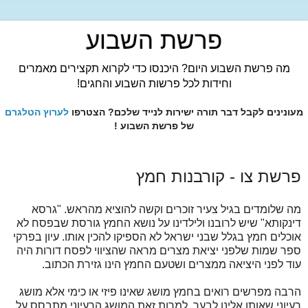
פרשת השבוע
מה פרשת השבוע היום? היכנסו כדי לקרוא תקצירים מאמרים
וחידות לכל פרשות השבוע והחגים!
מעונינים לקבל דבר תורה ישירות לנייד שלכם? הצטרפו
לערוץ הטלגרם
של פרשת השבוע !
פרשת צו - קורבנות חמץ
מה שלומדים בגיל צעיר זוכרים וקשה להוציא מהראש. "גרסא
דינקותא" שיש לרובנו ולילדינו על נושא החמץ גורסת שבפסח לא
אוכלים חמץ בגלל שבני ישראל לא הספיקו להכין אותו. עיון בפרקי
ספר שמות שלפני יציאת מצרים מראה שהציווי לפסח דורות היה
עוד לפני היציאה ממצרים ושטעם החמץ הינו גזירת הכתוב.
הרבה מפרשים רואים בחמץ מושג שאינו פיזי או כימי אלא מושג
רעיוני שאותו אלינו לבער. למרות זאת המושג הרעיוני מתבסס על