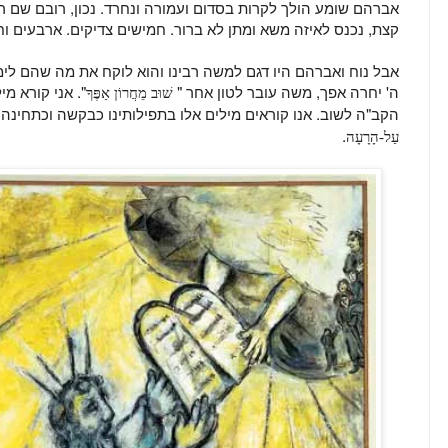
אברהם שומע הולך לקרות בסדום ועמורה ונחרד. נכון, רובם שם 
קצת, נכנס לאיזה משא ומתן לא ברור. חמישים צדיקים. ארבעים 
אבל נוח ואברהם היו דגם למשה רבינו והוא לוקח את מה שהם לימ
ה' יחרה אפך, משה עובר לטון אחר "
". אני קורא מי
שׁוּב מֵחֲרוֹן אַפֶּךָ
הקב"ה לשוב. אנו קוראים מילים אלו בתפילותינו כבקשה וכתחינה,
.
עַל-הָרָעָה