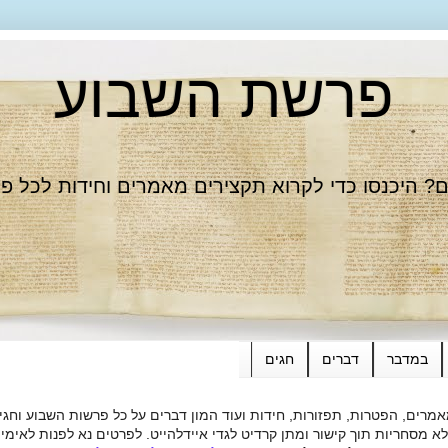
פרשת השבוע
 היכנסו כדי לקרוא תקצירים מאמרים וחידות לכל פ
במדבר
דברים
חגים
רים, הפטרות, תפזורות, חידות ועוד המון דברים על כל פרשות השבוע וחגי
ות תוך קישור ומתן קרדיט לגדי איידלהייט. לפרטים נא לפנות לאימייל dieide@yahoo.com