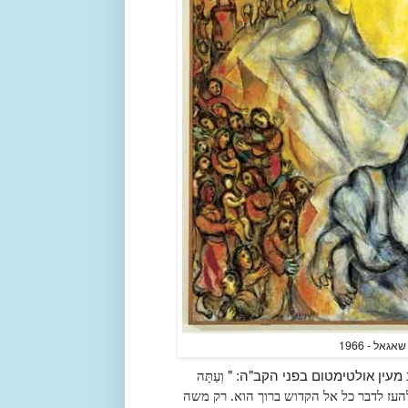
אל - 1966
מעין אולטימטום בפני הקב"ה: "
וְעַתָּה
י בכלליכול להעז לדבר כל אל הקדוש ברוך הוא. רק משה