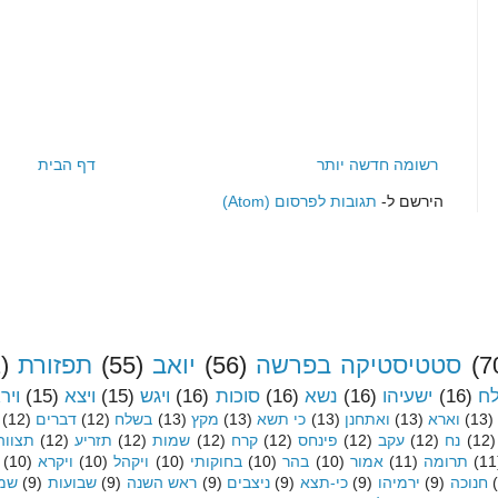
רשומה חדשה יותר
דף הבית
הירשם ל-
תגובות לפרסום (Atom)
(7
סטטיסטיקה בפרשה
(56)
יואב
(55)
תפזורת
)
לח
(16)
ישעיהו
(16)
נשא
(16)
סוכות
(16)
ויגש
(15)
ויצא
(15)
ויר
(13)
וארא
(13)
ואתחנן
(13)
כי תשא
(13)
מקץ
(13)
בשלח
(12)
דברים
(12)
(12)
נח
(12)
עקב
(12)
פינחס
(12)
קרח
(12)
שמות
(12)
תזריע
(12)
תצווה
(11
תרומה
(11)
אמור
(10)
בהר
(10)
בחוקותי
(10)
ויקהל
(10)
ויקרא
(10)
חנוכה
(9)
ירמיהו
(9)
כי-תצא
(9)
ניצבים
(9)
ראש השנה
(9)
שבועות
(9)
שמי