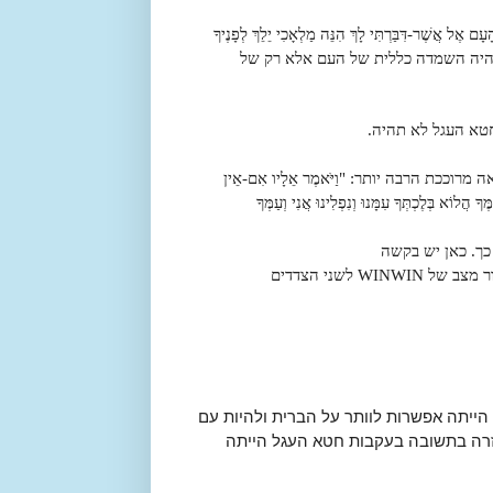
ם אֶל אֲשֶׁר-דִּבַּרְתִּי לָךְ הִנֵּה מַלְאָכִי יֵלֵךְ לְפָנֶיךָ
א תהיה השמדה כללית של העם אלא רק של
חטא העגל לא תהיה.
ה מרוככת הרבה יותר:
"
וַיֹּאמֶר אֵלָיו אִם-אֵין
ךָ הֲלוֹא בְּלֶכְתְּךָ עִמָּנוּ וְנִפְלִינוּ אֲנִי וְעַמְּךָ
כך. כאן יש בקשה
 לשני הצדדים
לוותר על הברית ולהיות עם
הייתה אפשרות
חזרה בתשובה בעקבות חטא העגל הייתה