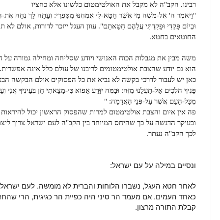
רבינו.
הקב"ה לא מקבל את האולטימטום כלשונו אלא כחציו
"
וַיֹּאמֶר ה' אֶל-משֶׁה מִי אֲשֶׁר חָטָא-לִי אֶמְחֶנּוּ מִסִּפְרִי:
וְעַתָּה לֵךְ נְחֵה אֶת-הָעָ
וּבְיוֹם פָּקְדִי וּפָקַדְתִּי עֲלֵהֶם חַטָּאתָם".
עוון העגל ייזכר לדורות, אולם ל
החוטאים בחטא.
משה מבין את מגבלות הכוח האנושי ויודע שסליחה ומחילה גמורה על 
הוא גם יודע שהצבת אולטימטומים לריבנו של עולם כלל אינה אפשרית.
כאן יש לעבור לדרכי בקשה
לא נביא את כל הפסוקים אולם הבקשה הבא
פָּנֶיךָ הֹלְכִים אַל-תַּעֲלֵנוּ מִזֶּה:
וּבַמֶּה יִוָּדַע אֵפוֹא כִּי-מָצָאתִי חֵן בְּעֵינֶיךָ אֲנִי וְעַמֶּ
מִכָּל-הָעָם אֲשֶׁר עַל-פְּנֵי הָאֲדָמָה: "
פה אין איום והצבת אולטימטום למרות שהפסוק הראשון יכול להיראות 
ובעיקר הדגשה על כך שהיחס המיוחד בין הקב"ה לעם ישראל צריך ליצור מצב של WINWIN
לכך הקב"ה נעתר.
ונסיים במילה על עם ישראל:
לאחר חטא העגל, נשברו הלוחות והברית לא מומשה. לעם ישראל
כאחד העמים. אם מעמד הר סיני היה כפיית הר כגיגית, הרי שה
קבלת התורה מרצון.