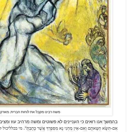
משה רבינו מקבל את לוחות הברית. מארק שאג
בהמשך אנו רואים כי העניינים לא פשוטים ומשה מרהיב עוז ומציב 
אִם-תִּשָּׂא חַטָּאתָם וְאִם-אַיִן מְחֵנִי נָא מִסִּפְרְךָ אֲשֶׁר כָּתָבְתָּ". מ