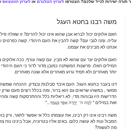
ר תורה ישירות לנייד שלכם? הצטרפו
לערוץ הטלגרם
או
לערוץ הווטצאפ
ש
משה רבנו בחטא העגל
האם אלוקים יכול לברוא אבן שהוא אינו יכול להרים? זו שאלה פילו
ומה לגבי עם? קשה להבין את העם היהודי. קשה כפרטים וקש
עליה.
אנחנו לא מבינים את עצמנו.
האם אלוקים יצר עם שהוא לא מבין. עם קשה עורף, ככה אלוקים
המילים האלו. פרשנות המשתנה כמובן מדור לדור כי העם היהודי
יותר מאחרים ולא תמיד גרוע מאחרים אלא שונה מאחרים.
דנו בעבר בחטא העגל. העם איבד סבלנות ובצדק. ההנחה שמשה 
ממשי , במשהו שרואים גם הוא ברור, ומה בכלל רוצים מעם שרק 
הדרישות היו גבוהות מדי, לא ריאליות כלל וההתרסקות קשה ומהיר
זאת במילים "
..."
לָמָה ה' יֶחֱרֶה אַפְּךָ בְּעַמֶּךָ
משה רבינו אינו רק רבינו, את עוצמתו כלל אי אפשר לתאר, ורק בז
המבול ונוח לא עושה כלום. באים אליו בטרוניה, אבל בינינו נוח צו
מה לעשות?