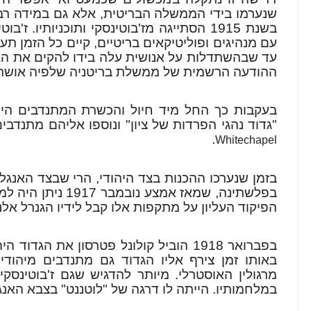
שנערמו בידי הממשלה הבריטית, אלא גם במידה רבה 
בשנת 1915 הסתייגה מז'בוטינסקי ותוכניותיו.
עם מנהיגים ופוליטיקאים בריטיים, קיים כל הזמן תע
ההודעה הרשמית של ממשלת בריטניה שלפיה אושרה 
בעקבות כך החל מיד חיול והכשרת המתנדבים היהו
"גדוד נהגי הפרדות של ציון" ונוספו אליהם מתנדבים י
.
Whitechapel
בזמן שנערכו ההכנות בצד היהודי, הרי שבצד האנגל
בפלשתינה, שמאז אמצע
הפיקוד העליון על מתקפות אלו קבל לידיו הגנרל אלנב
בפברואר 1918 הוביל קולונל פטרסון את הג
באותו זמן צירף אליו הגדוד גם מתנדבים מיהודי
מרגולין האוסטרלי. מיותר להדגיש שגם ז'בוטינסקי
במלחמותיו. הייתה לו דרגה של "לוטננט" בצבא האנגל