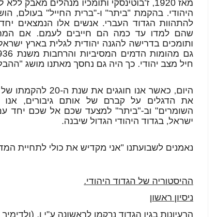
מאז 1920, ז'בוטינסקי ותומכיו מנהלים מאבק 
היהודי. בהקמת "ביתר" ו-"ברית החייל" בעולם, הוש
להתהוות הגדוד העברי. אנשים אלו הנמצאים יחד 
שהם למדו עד כמה הם חייבים לעמם. אם המתנג
ותומכים בדרישה להגנה יהודית לגלית בארץ ישראל, 
חיל מצב יהודי. כך היה גם נחסך מאתנו מושג "ההב
היום, כאשר אנו חוגגים
את הדגלים על קברם של אותם גיבורים, אנו מ
השומרים" וב-"ביתר" למצעד שכם אל שכם יחד עם
ישראל, בגדוד היהודי הגדול שיבנה.
נאמנים לשבועתנו "אני מקדיש את כולי לתחיית המד
ההיסטוריה של הגדוד היהודי.
ניסיון ראשון
הרעיונות בגין הגדוד נרקמו לראשונה ע"י ו. (ולדימיר 