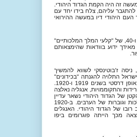
עשה זה היה הקמת הגדוד היהודי.
להתגבר עליהם, צלח בידו יחד עם
העם היהודי דיו במעשה ההירואי
ודאי שמספרם של אלו אשר שרתו בגדודים 38, 39 ו-40, של "קלעי המלך המלכותיים"
 מאידך ידוע בוודאות שהימצאותם
ר.
יסה ז'בוטינסקי לשווא להמשיך
שראל התלויה להגנתה "בכידונים"
זרים, לא תוכל להתפתח ולשגשג. דבר זה הוכח באופן דרסטי בשנים 1919 ו-1920.
) מרידות והתקוממויות, אנגליה נאלצה
טן של הגדוד היהודי נשאר עדיין
בארץ. זה הספיק על מנת להגן מפני מהומות הולכות וגוברות של הערבים. ב-1920
רובו של הגדוד היהודי. האנגלים
צאה מכך הייתה פוגרומים ביפו