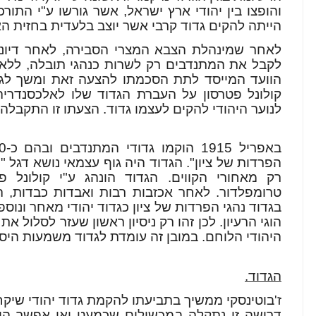
והופצו בין יהודי ארץ ישראל, אשר גורשו ע"י התורכי
הייתה להקים גדוד קרבי אשר יוצב בלעדית בחזית ה
לאחר שמינהלת הצבא המצרי הסבירה, לאחר דיונים 
לקבל את המתנדבים רק לשרות כנהגי תובלה, ללא
הוועד המייסד לתת הסכמתו להצעה זאת ומשך לג
קולונל פטרסון על העברת הגדוד שלו לאלכסנדריה ו
לנוער היהודי להקים לעצמו גדוד. הצעתו זו התקבלה
הפרדות של ציון". הגדוד היה גוף עצמאי נושא דגל "מ
רק מאחורי הקווים. הגדוד הונהג ע"י קולונל פ
בגדוד נהגי הפרדות של ציון כגדוד יהודי מאחר ונוספ
הוגי הרעיון. לכן זהו רק ניסיון ראשון שעזר לסלול
היהודי הלוחם. במובן זה עומדת לגדוד משמעות היסט
הגדוד.
ז'בוטינסקי ממשיך בתביעתו להקמת גדוד יהודי שיק
דרישה זו נתקלה במכשולים שכמעט ואי אפשר היה