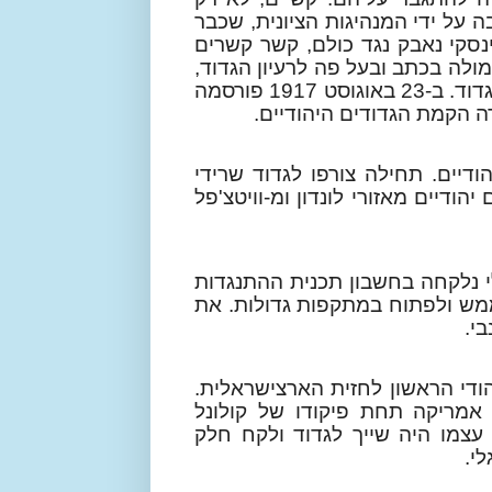
על ידי המנהיגות הציונית, שכבר
 ז'בוטינסקי נאבק נגד כולם, קשר קשרים
מולה בכתב ובעל פה לרעיון הגדוד,
עד שבהשתדלות על אנושית עלה בידו להקים את הגדוד. ב-23 באוגוסט 1917 פורסמה
הקמת הגדודים היהודיים.
דיים. תחילה צורפו לגדוד שרידי
הודיים מאזורי לונדון ומ-וויטצ'פל
י נלקחה בחשבון תכנית ההתנגדות
 נובמבר 1917 ניתן היה לממש ולפתוח במתקפות גדולות. את
י.
דוד היהודי הראשון לחזית הארצישראלית.
 אמריקה תחת פיקודו של קולונל
 עצמו היה שייך לגדוד ולקח חלק
י.