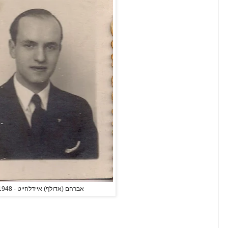
אברהם (אדולף) איידלהייט - 1905-1948