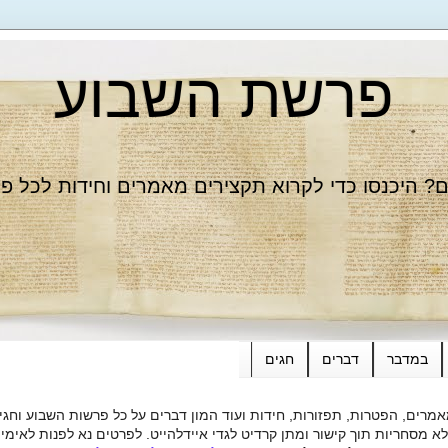
פרשת השבוע
 היכנסו כדי לקרוא תקצירים מאמרים וחידות לכל פ
במדבר
דברים
חגים
רים, הפטרות, תפזורות, חידות ועוד המון דברים על כל פרשות השבוע וחגי
ות תוך קישור ומתן קרדיט לגדי איידלהייט. לפרטים נא לפנות לאימייל dieide@yahoo.com