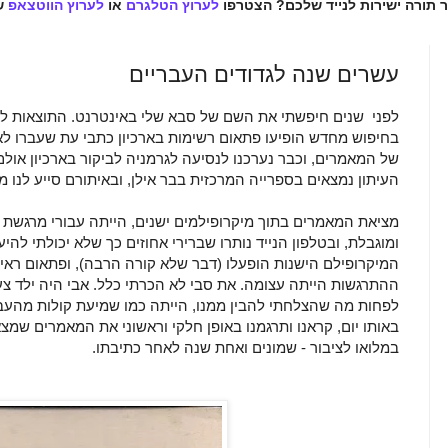
ר תורה ישירות לנייד שלכם? הצטרפו
לערוץ הטלגרם
או
לערוץ הווטצאפ
ש
עשרים שנה לגדודים העבריים
לפני שנים חיפשתי את השם של סבא שלי באינטרנט. התוצאות לא 
בחיפוש מחדש הופיעו פתאום רשימות בארכיון כתבי עת שעברו לא
של המאמרים, וכבר נערכנו לנסיעה לגרמניה לביקור בארכיון או
העיתון נמצאים בספרייה המרכזית בבר אילן, ובאיתורם סייע לנו מר 
מציאת המאמרים בתוך מיקרופילמים ישנים, הייתה עבורי מרגשת ב
ומוגבלת, ובטלפון הנייד נותרו שברירי אחוזים כך שלא יכולתי להי
המיקרופילם הישנות הופעלו (דבר שלא קורה הרבה), ופתאום ראית
ההתרגשות הייתה עצומה. את סבי לא הכרתי כלל. אבי היה ילד צע
לפחות מה שהצלחתי להבין ממנו, הייתה כמו שמיעת קולות מהעבר,
באותו יום, קראנו ותרגמנו באופן חלקי וראשוני את המאמרים שמצ
במלואו לציבור - שמונים ואחת שנה לאחר כתיבתו.