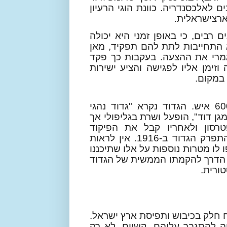
ם לאלכסנדריה. כוונת הוגי הרעיון
ארצישראלית.
רבים, כי באופן זמני היא יכולה
 התחייבות לתת להם תפקיד, מאן
מרי את ההצעה. בעקבות כך פקד
זימן אליו לפגישה והציע ישירות
 במקום.
באפריל 1915 הוקמו גדודי המתנדבים ובהם כ-600 איש. הגדוד נקרא "גדוד נהגי
גן דוד", הופעל ושרת בגליפולי אך
טרסון ולאחריו קבל את הפיקוד
טרומפלדור. לאחר אכזבות רבות ואבדות כבדות, התפרק הגדוד ב-1916. אין לראות
ו לו מטרות נוספות על אלו שתיכננו
 את הדרך להקמתו הממשית של הגדוד
ורית.
ח חלק בכיבוש ותפיסת ארץ ישראל.
 להתגבר עליהם. קשיים, לא רק