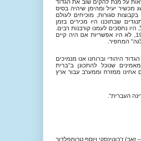
ללא לאות על מנת להקים שוב את הגדוד
ג מכשיר יעיל ומהימן שיהיה בסיס
בקבוצות סגורות, מוכיחים לעולם
דים שבתוכנו היו מכירים בזמן
היו נחסכים לעמנו קורבנות רבים.
גם מהומות הדמים המסיביות והרחבות משנת 1936, לא היו אפשריות אם היה קיים
לגה" המחפיר.
 את שנת ה-20 להקמתו של הגדוד היהודי וברוחנו אנו מנמיכים
אמינים שנוכל להתכונן ב"ברית
 אחינו ממזרח וממערב עבור ארץ
ינה העברית".
– זאב) ז'בוטינסקי ויוסף טרומפלדור