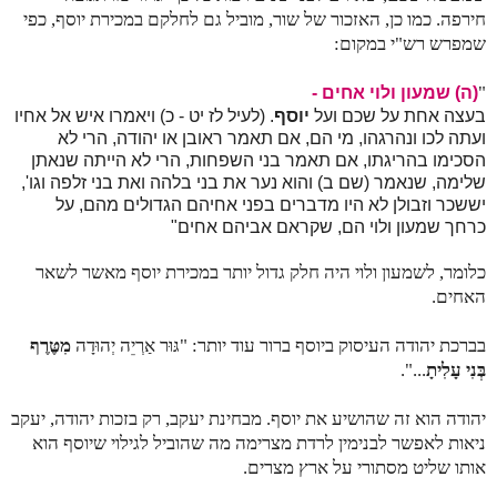
חירפה. כמו כן, האזכור של שור, מוביל גם לחלקם במכירת יוסף, כפי
שמפרש רש"י במקום:
"
(ה) שמעון ולוי אחים -
בעצה אחת על שכם ועל
יוסף
. (לעיל לז יט - כ) ויאמרו איש אל אחיו
ועתה לכו ונהרגהו, מי הם, אם תאמר ראובן או יהודה, הרי לא
הסכימו בהריגתו, אם תאמר בני השפחות, הרי לא הייתה שנאתן
שלימה, שנאמר (שם ב) והוא נער את בני בלהה ואת בני זלפה וגו',
יששכר וזבולן לא היו מדברים בפני אחיהם הגדולים מהם, על
כרחך שמעון ולוי הם, שקראם אביהם אחים"
כלומר, לשמעון ולוי היה חלק גדול יותר במכירת יוסף מאשר לשאר
האחים.
בברכת יהודה העיסוק ביוסף ברור עוד יותר: "
גּוּר אַרְיֵה יְהוּדָה
מִטֶּרֶף
בְּנִי עָלִיתָ
...".
יהודה הוא זה שהושיע את יוסף. מבחינת יעקב, רק בזכות יהודה, יעקב
ניאות לאפשר לבנימין לרדת מצרימה מה שהוביל לגילוי שיוסף הוא
אותו שליט מסתורי על ארץ מצרים.