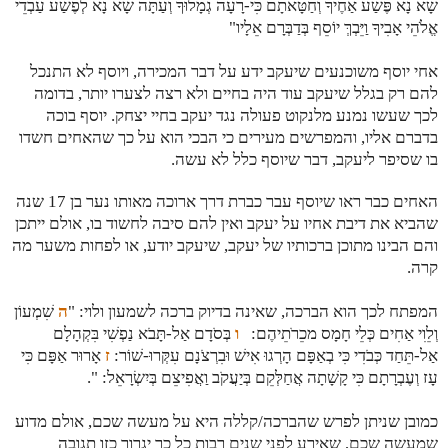
שָׂא נָא פֶּשַׁע אַחֶיךָ וְחַטָּאתָם כִּי-רָעָה גְמָלוּךָ וְעַתָּה שָׂא נָא לְפֶשַׁע עַבְדֵי
אֱלֹהֵי אָבִיךָ וַיֵּבְךְּ יוֹסֵף בְּדַבְּרָם אֵלָיו"
אחי יוסף משוכנעים שיעקב ידע על דבר המכירה, ויוסף לא התנכל
להם רק בגלל שיעקב עוד היה בחיים ולא רצה לצערו יותר, בדומה
לכך שעשו נמנע מלנקוט פעולה נגד יעקב בחיי יצחק. יוסף בוכה
בדברם אליו, והמפרשים מעירים כי הבכי הוא על כך שהאחים חשדו
בו שסיפר ליעקב, דבר שיוסף כלל לא עשה.
האחים כבר ראו שיוסף עבר כברת דרך ארוכה מאותו נער בן 17 שנה
שהביא את דיבת אחיו על יעקב ואין להם סיבה לחשוד בו, אולם ייתכן
והם הבינו מתוכן ברכותיו של יעקב, שיעקב יודע, או לפחות משער מה
קרה.
המפתח לכך הוא הברכה, שאינה בדיוק ברכה לשמעון ולוי: "
ה
שִׁמְעוֹן
וְלֵוִי אַחִים כְּלֵי חָמָס מכֵרֹתֵיהֶם:
ו
בְּסֹדָם אַל-תָּבֹא נַפְשִׁי בִּקְהָלָם
אַל-תֵּחַד כְּבֹדִי כִּי בְאַפָּם הָרְגוּ אִישׁ וּבִרְצֹנָם עִקְּרוּ-שׁוֹר:
ז
אָרוּר אַפָּם כִּי
עָז וְעֶבְרָתָם כִּי קָשָׁתָה אֲחַלְּקֵם בְּיַעֲקֹב וַאֲפִיצֵם בְּיִשְׂרָאֵל: ".
כמובן שניתן לפרש שהברכה/קללה היא על מעשה שכם, אולם מדוע
שמעשה שכם, שאירע לפני שנים רבות כל כך יגרור כזו תגובה