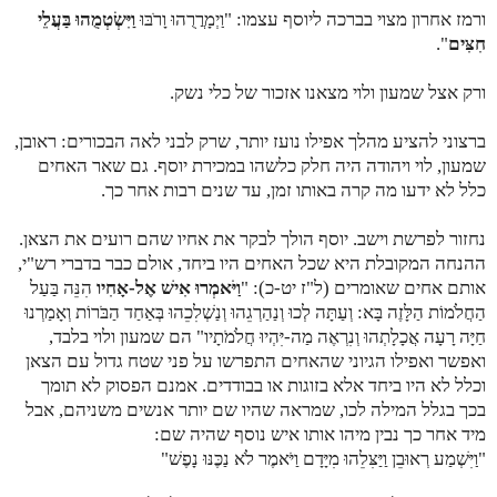
ורמז אחרון מצוי בברכה ליוסף עצמו: "
וַיְמָרֲרֻהוּ וָרֹבּוּ
וַיִּשְׂטְמֻהוּ בַּעֲלֵי
חִצִּים
".
ורק אצל שמעון ולוי מצאנו אזכור של כלי נשק.
ברצוני להציע מהלך אפילו נועז יותר, שרק לבני לאה הבכורים: ראובן,
שמעון, לוי ויהודה היה חלק כלשהו במכירת יוסף. גם שאר האחים
כלל לא ידעו מה קרה באותו זמן, עד שנים רבות אחר כך.
נחזור לפרשת וישב. יוסף הולך לבקר את אחיו שהם רועים את הצאן.
ההנחה המקובלת היא שכל האחים היו ביחד, אולם כבר בדברי רש"י,
אותם אחים שאומרים (ל"ז יט-כ): "
וַיֹּאמְרוּ אִישׁ אֶל-אָחִיו
הִנֵּה בַּעַל
הַחֲלֹמוֹת הַלָּזֶה בָּא:
וְעַתָּה לְכוּ וְנַהַרְגֵהוּ וְנַשְׁלִכֵהוּ בְּאַחַד הַבֹּרוֹת וְאָמַרְנוּ
חַיָּה רָעָה אֲכָלָתְהוּ וְנִרְאֶה מַה-יִּהְיוּ חֲלֹמֹתָיו" הם שמעון ולוי בלבד,
ואפשר ואפילו הגיוני שהאחים התפרשו על פני שטח גדול עם הצאן
וכלל לא היו ביחד אלא בזוגות או בבודדים. אמנם הפסוק לא תומך
בכך בגלל המילה לכו, שמראה שהיו שם יותר אנשים משניהם, אבל
מיד אחר כך נבין מיהו אותו איש נוסף שהיה שם:
"
וַיִּשְׁמַע רְאוּבֵן וַיַּצִּלֵהוּ מִיָּדָם וַיֹּאמֶר לֹא נַכֶּנּוּ נָפֶשׁ
"