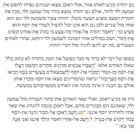
גם יהודה מגיע לאותו אזור, אולי ראובן מצאו ושניהם נפרדו לחפש את
שמעון ולוי לחוד, אולם גם יהודה נמצא בודד מול שמעון ולוי, מבין את
חומרת המצב ומציע הצעה משלו. יהודה צעיר משמעון ולוי וגם הוא
אחד מול שניים ולכן גם הוא אינו יכול להציל לגמרי את יוסף והוא
מציע כך: "
וַיֹּאמֶר יְהוּדָה אֶל-אֶחָיו מַה-בֶּצַע כִּי נַהֲרֹג אֶת-אָחִינוּ וְכִסִּינוּ
אֶת-דָּמוֹ", ושוב במילים אחיו הכוונה לשמעון ולוי דווקא, שהרי לאחים
הצעירים, מה יש להם להגיד מול דברי יהודה.
בסופו של דבר לא ברור מי מכר בפועל את יוסף, בתורה לא כתוב כלל
שאלו האחים אלא: "
וַיַּעַבְרוּ אֲנָשִׁים מִדְיָנִים סֹחֲרִים וַיִּמְשְׁכוּ וַיַּעֲלוּ
אֶת-יוֹסֵף מִן-הַבּוֹר וַיִּמְכְּרוּ אֶת-יוֹסֵף לַיִּשְׁמְעֵאלִים בְּעֶשְׂרִים כָּסֶף וַיָּבִיאוּ
אֶת-יוֹסֵף מִצְרָיְמָה" ונראה שהמדיינים מצאו את יוסף ומכרו אותו.
אולם גם הבנה זו אינה מנקה את האחים ממעורבותם במעשה.
ורק אז מגיע ראובן, ואולי שאר האחים אתו בתור תגבורת מול שמעון
ולוי, שאמנם הם מבוגרים מהם, אבל ראובן מנסה להנהיג את שאר
אחיו ולחרדתו יוסף איננו: "
כט
וַיָּשָׁב רְאוּבֵן אֶל-הַבּוֹר וְהִנֵּה אֵין-יוֹסֵף
בַּבּוֹר וַיִּקְרַע אֶת-בְּגָדָיו:
ל
וַיָּשָׁב אֶל-אֶחָיו וַיֹּאמַר הַיֶּלֶד אֵינֶנּוּ וַאֲנִי אָנָה
אֲנִי-בָא: "