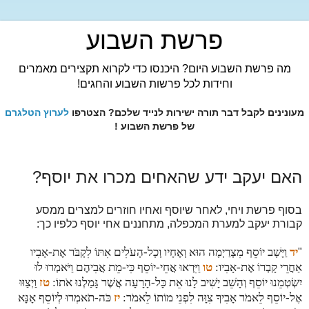
פרשת השבוע
מה פרשת השבוע היום? היכנסו כדי לקרוא תקצירים מאמרים
וחידות לכל פרשות השבוע והחגים!
מעונינים לקבל דבר תורה ישירות לנייד שלכם? הצטרפו
לערוץ הטלגרם
של פרשת השבוע !
האם יעקב ידע שהאחים מכרו את יוסף?
בסוף פרשת ויחי, לאחר שיוסף ואחיו חוזרים למצרים ממסע
קבורת יעקב למערת המכפלה, מתחננים אחי יוסף כלפיו כך:
יד
וַיָּשָׁב יוֹסֵף מִצְרַיְמָה הוּא וְאֶחָיו וְכָל-הָעֹלִים אִתּוֹ לִקְבֹּר אֶת-אָבִיו
"
אַחֲרֵי קָבְרוֹ אֶת-אָבִיו:
טו
וַיִּרְאוּ אֲחֵי-יוֹסֵף כִּי-מֵת אֲבִיהֶם וַיֹּאמְרוּ לוּ
יִשְׂטְמֵנוּ יוֹסֵף וְהָשֵׁב יָשִׁיב לָנוּ אֵת כָּל-הָרָעָה אֲשֶׁר גָּמַלְנוּ אֹתוֹ:
טז
וַיְצַוּוּ
אֶל-יוֹסֵף לֵאמֹר אָבִיךָ צִוָּה לִפְנֵי מוֹתוֹ לֵאמֹר:
יז
כֹּה-תֹאמְרוּ לְיוֹסֵף אָנָּא