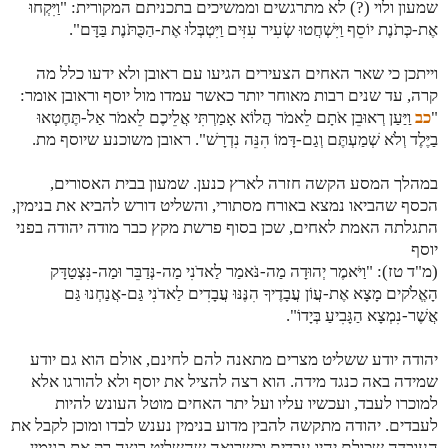
שמעון ולוי (?) לא מתרגשים וממשיכים בתכניתם המקורית: "
וַיִּקְחוּ
אֶת-כְּתֹנֶת יוֹסֵף וַיִּשְׁחֲטוּ שְׂעִיר עִזִּים וַיִּטְבְּלוּ אֶת-הַכֻּתֹּנֶת בַּדָּם".
וייתכן כי שאר האחים הצעירים הגיעו עם ראובן ולא ידעו כלל מה
קרה, עד שנים רבות מאוחר יותר כאשר עמדו מול יוסף וראובן אומר:
"
כב
וַיַּעַן רְאוּבֵן אֹתָם לֵאמֹר הֲלוֹא אָמַרְתִּי אֲלֵיכֶם לֵאמֹר אַל-תֶּחֶטְאוּ
בַיֶּלֶד וְלֹא שְׁמַעְתֶּם וְגַם-דָּמוֹ הִנֵּה נִדְרָשׁ". ראובן משוכנע שיוסף מת.
במהלך המסע הקשה חזרה לארץ כנען. שמעון בבית האסורים,
הכסף שהביאו נמצא באורח מסתורי, והשליט דורש להביא את בנימין,
התגלתה האמת לאחים, שכן בסוף פרשת מקץ כבר מודה יהודה בפני
יוסף
(מ"ד טז): "
וַיֹּאמֶר יְהוּדָה מַה-נֹּאמַר לַאדֹנִי מַה-נְּדַבֵּר וּמַה-נִּצְטַדָּק
הָאֱלֹקים מָצָא אֶת-עֲוֹן עֲבָדֶיךָ הִנֶּנּוּ עֲבָדִים לַאדֹנִי גַּם-אֲנַחְנוּ גַּם
אֲשֶׁר-נִמְצָא הַגָּבִיעַ בְּיָדוֹ".
יהודה יודע ששליט מצרים מתאנה להם לחינם, אולם הוא גם יודע
שמידה באה כנגד מידה. הוא רצה להציל את יוסף ולא להורגו אלא
למוכרו לעבד, ועכשיו עליו ועל יתר האחים מוטל העונש להיות
לעבדים. יהודה מתקשה להבין מדוע בנימין נענש לבדו ומוכן לקבל את
העובדה שכולם יהיו עבדים וכשרואה שהשליט רוצה רק את בנימין,