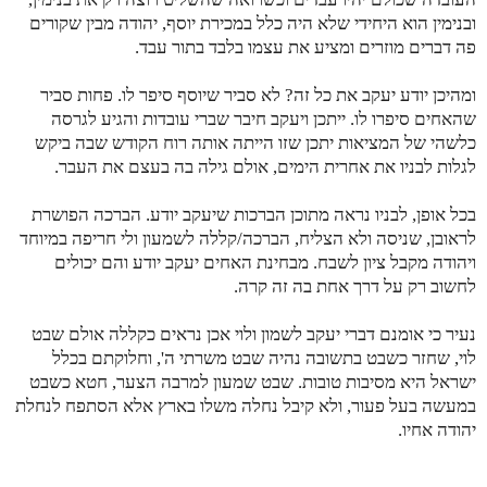
ובנימין הוא היחידי שלא היה כלל במכירת יוסף, יהודה מבין שקורים
פה דברים מוזרים ומציע את עצמו בלבד בתור עבד.
ומהיכן יודע יעקב את כל זה? לא סביר שיוסף סיפר לו. פחות סביר
שהאחים סיפרו לו. ייתכן ויעקב חיבר שברי עובדות והגיע לגרסה
כלשהי של המציאות יתכן שזו הייתה אותה רוח הקודש שבה ביקש
לגלות לבניו את אחרית הימים, אולם גילה בה בעצם את העבר.
בכל אופן, לבניו נראה מתוכן הברכות שיעקב יודע. הברכה הפושרת
לראובן, שניסה ולא הצליח, הברכה/קללה לשמעון ולי חריפה במיוחד
ויהודה מקבל ציון לשבח. מבחינת האחים יעקב יודע והם יכולים
לחשוב רק על דרך אחת בה זה קרה.
נעיר כי אומנם דברי יעקב לשמון ולוי אכן נראים כקללה אולם שבט
לוי, שחזר כשבט בתשובה נהיה שבט משרתי ה', וחלוקתם בכלל
ישראל היא מסיבות טובות. שבט שמעון למרבה הצער, חטא כשבט
במעשה בעל פעור, ולא קיבל נחלה משלו בארץ אלא הסתפח לנחלת
יהודה אחיו.