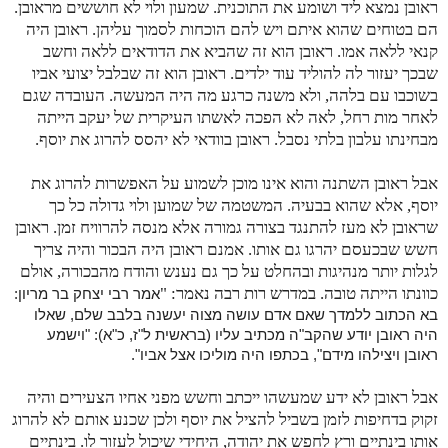
ראובן נמצא ליד ושומע את התוכנית. שמעון ולוי לא חוששים מראובן.
הם בטוחים שהוא איתם ויש להם הוכחות לסמוך עליהן. ראובן היה
קנאי ללאה אמו. ראובן הוא זה שהביא את הדודאים ללאה וחשב
שבכך יעזור לה להוליד עוד ילדים. ראובן הוא זה שבלבל יצועי אביו
בשוכבו עם בלהה, ולא משנה כרגע מה היה המעשה. העובדה שגם
לאחר מות רחל, לאה לא הפכה לאשתו העיקרית של יעקב הייתה
מבחינתו עלבון בלתי נסבל. ראובן בוודאי לא יהסס להרוג את יוסף.
אבל ראובן השתנה והוא אינו מוכן לשמוע על האפשרות להרוג את
יוסף, אלא שהוא בבעיה. המשטמה של שמוען ולוי גדולה כל כך
שראובן לא מעז להתנגד בצורה גמורה אלא מנסה להרוויח זמן. ראובן
חשש שבכעסם יהרגו גם אותו. אמנם ראובן היה הבכור והיה צריך
לגלות יותר מנהיגות ובהחלט על כך גם נענש והודח מהבכורה, אולם
כוונתו הייתה טובה. במדרש רות רבה נאמר: "
אמר רבי יצחק בר מריון:
בא הכתוב ללמדך שאם אדם עושה מצוה יעשנה בלבב שלם, שאלו
היה ראובן יודע שהקב"ה מכתיב עליו (בראשית ל"ז, כ"א): "וישמע
ראובן ויצילהו מידם", בכתפו היה מוליכו אצל אביו".
אבל ראובן לא ידע שמעשהו ייכתב וחשש מפני אחיו הצעירים והיה
זקוק בדחיפות לזמן בשביל להציל את יוסף ולכן שכנע אותם לא להרוג
אותו בינתיים ורץ לחפש את יהודה, היחידי שיכול לעזור לו. בינתיים