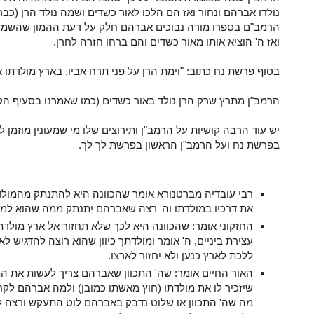
נולדו אברהם ונחור ואז הם הלכו לאור כשדים ושמה נולד הרן (כ
הרמב"ם בספרו מורה נבוכים אברהם חלק על דעת ההמון שהשמש ה
ואז ה' הוציא אותו מאור כשדים והם ברחו חזרה לחרן.
בסוף פרשת נח כתוב: "וימת הרן על פני תרח אביו, בארץ מולדתו א
הרמב"ן מתרץ שרק הרן נולד באור כשדים (כמו שאמרנו בסעיף הק
יש עוד הרבה קושיות על הרמב"ן ותירוצים שלו מי שמעונין מוזמן
בפרשת נח ועל הרמב"ן הראשון בפרשת לך לך.
רבי עובדיה מברטנורא אומר שהכוונה היא להתנתק מהמולד
את דרכיו במולדתו וה' רצה שאברהם יתנתק ממה שהוא למד
החזקוני אומר: שהכוונה היא לכך שלא תחזור אל ארץ מולד
עצירת ביניים, ה' אומר ומולדתך כיוון שהוא רוצה להדגיש
ללכת לארץ כנען ולא יחזור לארצו.
האור החיים אומר: שה' התכוון שאברהם צריך לעשות את ה
שיזכיר לו את מולדתו (חוץ מאשתו כמובן) ולמה אברהם לק
מה שה' התכוון או שלוט נדבק באברהם לוט התעקש ורצה