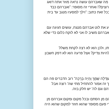
 מה שאברהם עושה נראה מוזר אתה דואג
ים?! ואחרי זה מסופר: "ואברהם כבד
ל זאת כתוב: "וילך למסעיו מנגב עד בית
את לוט אברהם מנצח, עושים חגיגה עם
 אברהם משיב לו אני לא לוקח כלום כדי שלא
תו, ולכן הוא לא רצה לקחת משלל
היות צדיק? אצל פרעה הוא לא דפק חשבון
ַדְּלָה שְׁמֶךָ וֶהְיֵה בְּרָכָה" רוב הדברים פה הם
ך זה אמור להתחיל מתי שה' רוצה אבל
ם וגם לה' יש חלק בזה.
ם מן הסתם ובכל מקום ומקום אברהם מן
י פעם מסופר שהוא חוזר למקום שהוא היה