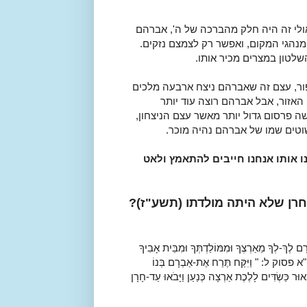
ולי זה היה חלק מהברכה של ה', אברהם
נהגי המקום, ואפשר רק לצמצם נזקים.
שלטון במצרים מכיר אותו.
ר, עצם זה שאברהם ניצח ארבעה מלכים
חבי האזור, אבל אברהם רוצה עוד יותר
ה פרסום גדול יותר מאשר עצם הניצחון,
טים שמו של אברהם נהיה מוכר.
ו אותו אנחנו חייבים להתאמץ ולאט
רן שלא היתה מולדתו (תשע"ז)?
מֵאַרְצְךָ וּמִמּוֹלַדְתְּךָ וּמִבֵּית אָבִיךָ
 ל: " וַיִּקַּח תֶּרַח אֶת-אַבְרָם בְּנוֹ
ֵאוּר כַּשְׂדִּים לָלֶכֶת אַרְצָה כְּנַעַן וַיָּבֹאוּ עַד-חָרָן