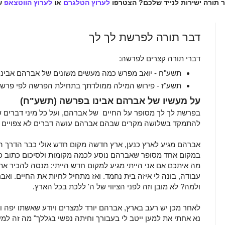
ר תורה ישירות לנייד שלכם? הצטרפו
לערוץ הטלגרם
או
לערוץ הווטצאפ
ש
דבר תורה לפרשת לך לך
דברי תורה קצרים לפרשה:
תשע"ח - יואב מפרש כמה מעשים משונים של אברהם אבינו
תשע"ז - פירוש המילה ממולדתך בתחילת הפרשה לפי פרשנ
על מעשיו של אברהם אבינו בפרשה (תשע"ח)
בפרשת לך לך מסופר על החיים של אברהם, ועל כל מיני דברים ש
להתמקד בשלושה מקרים שבהם אברהם עושה דברים לא צפויים וא
אברהם מגיע לארץ כנען, ארץ חדשה מקום חדש אולי כבר הדרך ה
במקום אחד מסופר שאברהם נוסע לכמה מקומות ולסיכום כתוב כך "
מה איתכם אם אני הייתי מגיע למקום חדש הייתי: מנסה להכיר א
עבודה, בונה לי איזה בית נחמד. ואז מתחיל לחיות את החיים. ואב
ולמה? לא מובן וזה לפני הציווי של ה' ללכת בכל הארץ.
לאחר מכן יש רעב בארץ, אברהם יורד למצרים ויודע שאשתו יפה ול
נא אחתי את למען ייטב לי בעבורך וחיתה נפשי בגללך" מה זה למען 