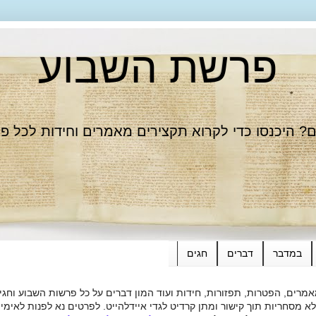
פרשת השבוע
 היכנסו כדי לקרוא תקצירים מאמרים וחידות לכל פ
במדבר
דברים
חגים
רים, הפטרות, תפזורות, חידות ועוד המון דברים על כל פרשות השבוע וחגי
ות תוך קישור ומתן קרדיט לגדי איידלהייט. לפרטים נא לפנות לאימייל dieide@yahoo.com