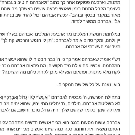
מתנות. וארבעה פסוקים אחר כך כתוב "ולאברהם היטיב בעבורה"
לעצמך מקבל מתנות בזמן שאנשי פרעה עושים באשתך מה שהם רוצ
מאוד במקנה בכסף ובזהב"- עכשיו אברהם יכול להתיישב בנחת ובכ
אל", אברהם ממשיך לנדוד.
במלחמת חמשת המלכים נגד ארבעת המלכים אברהם בא להושיע 
יין ולחם, ומלך סדום אומר לאברהם: "תן לי הנפש והרכוש קח לך"
תגיד אני העשרתי את אברהם.
רש"י אומר: שאברהם אמר כך כי ה' כבר הבטיח לו שהוא יעשיר או
המלחמה. עכשיו פה עולה מיד הקושיה, מה פתאום אברהם נזכר ל
לקח מלא מתנות, ופתאום הוא לא מוכן לקחת כלום מה השתנה?
בואו נענה על כל שלושת המקרים.
בתחילת הפרשה, ה' מבטיח לאברהם "וְאֶעֶשְׂךָ לְגוֹי גָּדוֹל וַאֲבָרֶכְךָ וַאֲג
לא בשליטת אברהם. הילדים, ה' יחליט מתי יהיו, שהוא יהיה מבור
ואגדלה שמך כלומר שהשם שלך יהיה גדול, מוכר וחשוב, גם לאברה
אברהם עושה מסעות בנגב הוא מכיר אנשים חדשים מתחבב עליה
הסתם משאיר את חותמו, ככה כמה שיתר אנשים מכירים אותו. מד