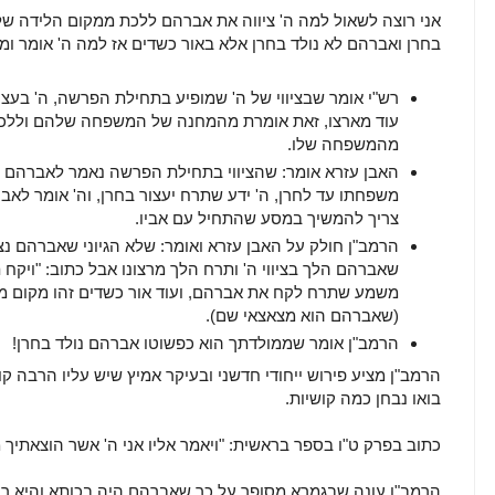
אני רוצה לשאול למה ה' ציווה את אברהם ללכת ממקום הלידה של
בחרן ואברהם לא נולד בחרן אלא באור כשדים אז למה ה' אומר ו
רש"י אומר שבציווי של ה' שמופיע בתחילת הפרשה, ה' בעצ
עוד מארצו, זאת אומרת מהמחנה של המשפחה שלהם וללכת
מהמשפחה שלו.
האבן עזרא אומר: שהציווי בתחילת הפרשה נאמר לאברהם 
משפחתו עד לחרן, ה' ידע שתרח יעצור בחרן, וה' אומר לאבר
צריך להמשיך במסע שהתחיל עם אביו.
הרמב"ן חולק על האבן עזרא ואומר: שלא הגיוני שאברהם נצט
שאברהם הלך בציווי ה' ותרח הלך מרצונו אבל כתוב: "ויקח ת
משמע שתרח לקח את אברהם, ועוד אור כשדים זהו מקום מו
(שאברהם הוא מצאצאי שם).
הרמב"ן אומר שממולדתך הוא כפשוטו אברהם נולד בחרן!
הרמב"ן מציע פירוש ייחודי חדשני ובעיקר אמיץ שיש עליו הרבה קו
בואו נבחן כמה קושיות.
כתוב בפרק ט"ו בספר בראשית: "ויאמר אליו אני ה' אשר הוצאתיך מ
הרמב"ן עונה שבגמרא מסופר על כך שאברהם היה בכותא והיא ר