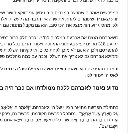
בו כבר להגיד שלום לחברים ותיקים ולהכיר ידידים חדשים.
המפרשים אומרים שהרעב במצרים היה ניסיון אני דווקא חושב שא
יודע שאם זה שעומדים לקחת את שרה אין הרבה מה לעשות. אלו מ
ולכן מהכי גרוע הוא מנצל את הכי טוב, הוא גם מקבל מתנות וגם ה
כשאברהם מנצח את ארבעת המלכים לה' יש כבר חלק ברור בסיפו
רק עם 318 נערים יופיע בעיתוני התקופה ויעורר הדים בכל מר
להתפרסם ולכן הוא גם לא מוכן לקחת כלום. אי לקיחת השלל תעש
וממילא אברהם גם לא צריך את השלל. וככה עם כמה מהלכים פשו
והמסר מהפרשה הוא:
שאם רוצים משהו ואפילו שה' הבטיח לנ
לאט ה' יעזור לנו
.
מדוע נאמר לאברהם ללכת ממולדתו אם כבר היה בח
בתחילת הפרשה מתואר הציווי של ה' לאברהם: "וַיֹּאמֶר ה' אֶל-אַבְרָם לֶךְ-לְךָ 
אֶל-הָאָרֶץ אֲשֶׁר אַרְאֶךָּ" . נסתכל בפרשה הקודמת, פרשת נח, פרק י"א פסוק
וְאֶת-לוֹט בֶּן-הָרָן בֶּן-בְּנוֹ וְאֵת שָׂרַי כַּלָּתוֹ אֵשֶׁת אַבְרָם בְּנוֹ וַיֵּצְאוּ אִתָּם מ
וַיֵּשְׁבוּ שָׁם".