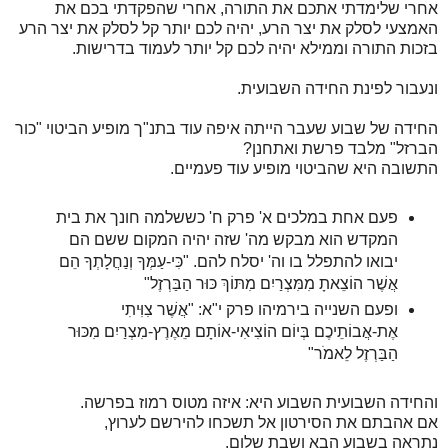
אחרי שלימדתי אתכם את התורה, אחרי שהפקדתי בכם את
האמצעי לסלק את יצר הרע, יהיה לכם יותר קל לסלק את יצר הרע
בזכות התורה וממילא יהיה לכם קל יותר לעמוד בדרישות.
ונעבור לפינת החידה השבועית.
החידה של שבוע שעבר הייתה איפה עוד בתנ"ך מופיע הביטוי "כור
הברזל" מלבד פרשת ואתחנן?
התשובה היא שהביטוי מופיע עוד פעמיים.
פעם אחת במלכים א' פרק ח' כששלמה חונך את בית
המקדש הוא מבקש מה' שזה יהיה המקום ששם הם
יבואו להתפלל בו וה' יסלח להם. "כִּי-עַמְּךָ וְנַחֲלָתְךָ הֵם
אֲשֶׁר הוֹצֵאתָ מִמִּצְרַיִם מִתּוֹךְ כּוּר הַבַּרְזֶל"
ופעם השנייה בירמיהו פרק י"א: "אֲשֶׁר צִוִּיתִי
אֶת-אֲבוֹתֵיכֶם בְּיוֹם הוֹצִיאִי-אוֹתָם מֵאֶרֶץ-מִצְרַיִם מִכּוּר
הַבַּרְזֶל לֵאמֹר"
והחידה השבועית השבוע היא: איזה מטוס רמוז בפרשה.
אם אהבתם את הסירטון אל תשכחו להירשם לערוץ,
נתראה בשבוע הבא ושבת שלום.