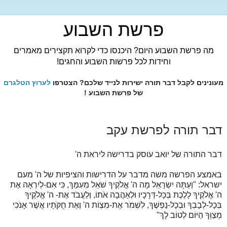
פרשת השבוע
מה פרשת השבוע היום? היכנסו כדי לקרוא תקצירים מאמרים
וחידות לכל פרשות השבוע והחגים!
מעונינים לקבל דבר תורה ישירות לנייד שלכם? הצטרפו
לערוץ הטלגרם
של פרשת השבוע !
דבר תורה לפרשת עקב
דבר התורה של יואב עוסק בדרישה ליראת ה'
באמצע הפרשה משה מדבר על הדרישות והציפיות של ה' מעם
ישראל: "וְעַתָּה יִשְׂרָאֵל מָה ה' אֱלֹקֶיךָ שֹׁאֵל מֵעִמָּךְ, כִּי אִם-לְיִרְאָה אֶת
ה' אֱלֹקֶיךָ לָלֶכֶת בְּכָל-דְּרָכָיו וּלְאַהֲבָה אֹתוֹ, וְלַעֲבֹד אֶת- ה' אֱלֹקֶיךָ
בְּכָל-לְבָבְךָ וּבְכָל-נַפְשֶׁךָ, לִשְׁמֹר אֶת-מִצְוֹת ה' וְאֶת חֻקֹּתָיו אֲשֶׁר אָנֹכִי
מְצַוְּךָ הַיּוֹם לְטוֹב לָךְ"