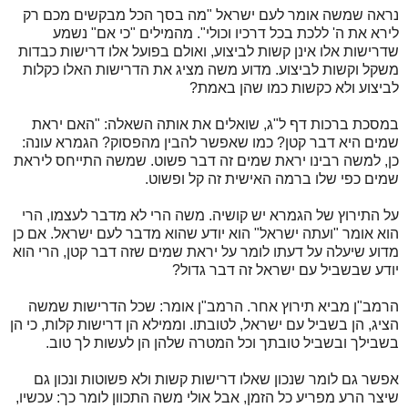
נראה שמשה אומר לעם ישראל "מה בסך הכל מבקשים מכם רק
לירא את ה' ללכת בכל דרכיו וכולי". מהמילים "כי אם" נשמע
שדרישות אלו אינן קשות לביצוע, ואולם בפועל אלו דרישות כבדות
משקל וקשות לביצוע. מדוע משה מציג את הדרישות האלו כקלות
לביצוע ולא כקשות כמו שהן באמת?
במסכת ברכות דף ל"ג, שואלים את אותה השאלה: "האם יראת
שמים היא דבר קטן? כמו שאפשר להבין מהפסוק? הגמרא עונה:
כן, למשה רבינו יראת שמים זה דבר פשוט. שמשה התייחס ליראת
שמים כפי שלו ברמה האישית זה קל ופשוט.
על התירוץ של הגמרא יש קושיה. משה הרי לא מדבר לעצמו, הרי
הוא אומר "ועתה ישראל" הוא יודע שהוא מדבר לעם ישראל. אם כן
מדוע שיעלה על דעתו לומר על יראת שמים שזה דבר קטן, הרי הוא
יודע שבשביל עם ישראל זה דבר גדול?
הרמב"ן מביא תירוץ אחר. הרמב"ן אומר: שכל הדרישות שמשה
הציג, הן בשביל עם ישראל, לטובתו. וממילא הן דרישות קלות, כי הן
בשבילך ובשביל טובתך וכל המטרה שלהן הן לעשות לך טוב.
אפשר גם לומר שנכון שאלו דרישות קשות ולא פשוטות ונכון גם
שיצר הרע מפריע כל הזמן, אבל אולי משה התכוון לומר כך: עכשיו,