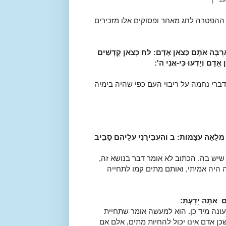
 ההפטרה לחג מאחר ופסוקים אלו מזכירים
ְבֶּה אֹתָם כַּצֹּאן אָדָם:
לח
כְּצֹאן קָדָשִׁים
אָדָם וְיָדְעוּ כִּי-אֲנִי ה':
ברי נחמה על ריבוי העם כפי שהיה בימיה
ִיא מְלֵאָה עֲצָמוֹת: ב וְהֶעֱבִירַנִי עֲלֵיהֶם סָבִיב
יש בה. הכתוב לא אומר דבר בנושא זה,
ה היה אמיתי, ואותם מתים קמו לתחייה
 אַתָּה יָדָעְתָּ:
ונה מיד כן. הוא למעשה אומר שתחיית
כן אדם אינו יכול להחיות מתים, אלם אם