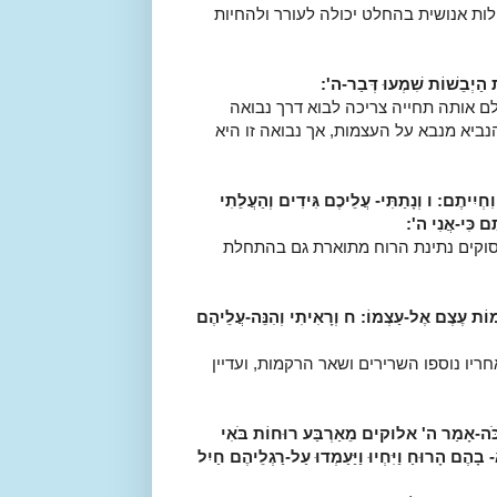
לות אנושית בהחלט יכולה לעורר ולהחיות
ת הַיְבֵשׁוֹת שִׁמְעוּ דְּבַר-ה':
ולם אותה תחייה צריכה לבוא דרך נבואה
נביא מנבא על העצמות, אך נבואה זו היא
ִיתֶם: ו וְנָתַתִּי- עֲלֵיכֶם גִּידִים וְהַעֲלֵתִי
ֶּם כִּי-אֲנִי ה':
פסוקים נתינת הרוח מתוארת גם בהתחלת
 עֲצָמוֹת עֶצֶם אֶל-עַצְמוֹ: ח וְרָאִיתִי וְהִנֵּה-עֲלֵיהֶם
יו נוספו השרירים ושאר הרקמות, ועדיין
חַ כֹּה-אָמַר ה' אלוקים מֵאַרְבַּע רוּחוֹת בֹּאִי
ֹא- בָהֶם הָרוּחַ וַיִּחְיוּ וַיַּעַמְדוּ עַל-רַגְלֵיהֶם חַיִל