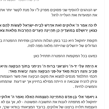
יש הנוהגים להוסיף שני פסוקים מפרק ל"ו על מנת לקשר יותר את
את המועדות ואת העלייה לרגל
לז
כֹּה אָמַר ה' אלוקים זֹאת אִדָּרֵשׁ לְבֵית-יִשְׂרָאֵל לַעֲשׂוֹת לָהֶם אַר
כְּצֹאן יְרוּשָׁלַם בְּמוֹעֲדֶיהָ כֵּן תִּהְיֶינָה הֶעָרִים הֶחֳרֵבוֹת מְלֵאוֹת צֹאן 
תקופת יחזקאל היא כבר בזמן הגלות והחורבן ופתיחת ההפטרה בד
הגדולים של ירושלים שהייתה מלאה מפה לפה.
כמעט בכל המקומות ההפטרה תתחיל כאן:
א הָיְתָה עָלַי יַד-ה' וַיּוֹצִיאֵנִי בְרוּחַ ה' וַיְנִיחֵנִי בְּתוֹךְ הַבִּקְעָה וְה
סָבִיב וְהִנֵּה רַבּוֹת מְאֹד עַל-פְּנֵי הַבִּקְעָה וְהִנֵּה יְבֵשׁוֹת מְאֹד:
חכמי התלמוד מנסים למצוא את מקום הבקעה ואת פשר העצמות ש
וניתן להניח שנבואה זו הייתה ממילא בחיזיון אך יש דעות שהמחז
והמשיכו לחיות .
ג וַיֹּאמֶר אֵלַי בֶּן-אָדָם הֲתִחְיֶינָה הָעֲצָמוֹת הָאֵלֶּה וָאֹמַר ה' אלוקים
יחזקאל לא מתפתה לענות את התשובה הפשוטה - לא, אך גם לא ע
העצמות תלויה ברצונו של אלוקים. ברובד המציאותי בוודאי שכך, ש