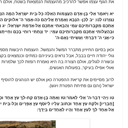
את הגוף עצמו אפשר להרכיב מהעצמות הנמצאות בשטח, אולם הרו
יא וַיֹּאמֶר אֵלַי בֶּן-אָדָם הָעֲצָמוֹת הָאֵלֶּה כָּל-בֵּית יִשְׂרָאֵל הֵמָּה הִנֵּה
נִגְזַרְנוּ לָנוּ: יב לָכֵן- הִנָּבֵא וְאָמַרְתָּ אֲלֵיהֶם כֹּה-אָמַר ה' אלוקים הִ
אֶתְכֶם מִקִּבְרוֹתֵיכֶם עַמִּי וְהֵבֵאתִי אֶתְכֶם אֶל-אַדְמַת יִשְׂרָאֵל: יג וִי
וּבְהַעֲלוֹתִי אֶתְכֶם מִקִּבְרוֹתֵיכֶם עַמִּי: יד וְנָתַתִּי רוּחִי בָכֶם וִחְיִיתֶ
כִּי-אֲנִי ה' דִּבַּרְתִּי וְעָשִׂיתִי נְאֻם-ה'
וכאן בסיום החיזיון מתברר המשל והנמשל. העצמות היבשות מסמל
גולי יהודה חיים בבבל, אבל נראים בעיניהם כמתים וכנמצאים בקבר
ובשורה לגולים, אולם הצורה בה היא נאמרת רומזת לכך שלמרות ש
ואולי אפילו בעיקר, בפעולות האנשים.
לרוב מסיימים את קריאת ההפטרה כאן אולם יש הנוהגים להוסיף ע
ישראל (והם גם פתיחת הפטרת ויגש).
טו
וַיְהִי דְבַר-ה' אֵלַי לֵאמֹר:
טז
וְאַתָּה בֶן-אָדָם קַח-לְךָ עֵץ אֶחָד וּכְתֹ
[חֲבֵרָיו] וּלְקַח עֵץ אֶחָד וּכְתוֹב עָלָיו לְיוֹסֵף עֵץ אֶפְרַיִם וְכָל-בֵּית יִ
אֶל-אֶחָד לְךָ לְעֵץ אֶחָד וְהָיוּ לַאֲחָדִים בְּיָדֶךָ: