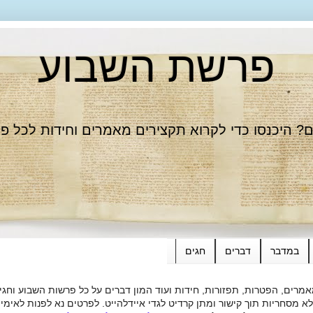
פרשת השבוע
 היכנסו כדי לקרוא תקצירים מאמרים וחידות לכל פ
במדבר
דברים
חגים
רים, הפטרות, תפזורות, חידות ועוד המון דברים על כל פרשות השבוע וחגי
ות תוך קישור ומתן קרדיט לגדי איידלהייט. לפרטים נא לפנות לאימייל dieide@yahoo.com