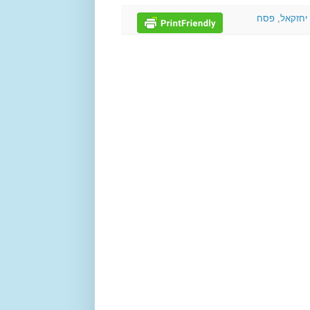
יחזקאל
,
פסח