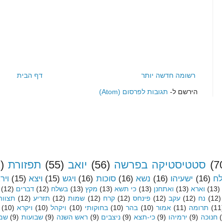
רשומה חדשה יותר
דף הבית
הירשם ל-
תגובות לפרסום (Atom)
(7
סטטיסטיקה בפרשה
(56)
יואב
(55)
תפזורת
)
לח
(16)
ישעיהו
(16)
נשא
(16)
סוכות
(16)
ויגש
(15)
ויצא
(15)
ויר
(13)
וארא
(13)
ואתחנן
(13)
כי תשא
(13)
מקץ
(13)
בשלח
(12)
דברים
(12)
(12)
נח
(12)
עקב
(12)
פינחס
(12)
קרח
(12)
שמות
(12)
תזריע
(12)
תצווה
(11
תרומה
(11)
אמור
(10)
בהר
(10)
בחוקותי
(10)
ויקהל
(10)
ויקרא
(10)
חנוכה
(9)
ירמיהו
(9)
כי-תצא
(9)
ניצבים
(9)
ראש השנה
(9)
שבועות
(9)
שמי