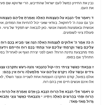
נבין את החיזיון כמשל לעם ישראל שהתייבש, הרי שדווקא שם פעי
את העם.
ד וַיֹּאמֶר אֵלַי הִנָּבֵא עַל-הָעֲצָמוֹת הָאֵלֶּה וְאָמַרְתָּ אֲלֵיהֶם הָעֲצָמוֹ
וכך גם עונה ה’ ליחזקאל. בוודאי שאני יכול להחיות את המתים, א
אנושית ובאמצעות מעשה אנושי. כאן לנבואה יש תפקיד של ציווי. ה
פעולת ציווי לשומעים.
ה כֹּה אָמַר ה' אלוקים לָעֲצָמוֹת הָאֵלֶּה הִנֵּה אֲנִי מֵבִיא בָכֶם רוּחַ וִחְי
עֲלֵיכֶם בָּשָׂר וְקָרַמְתִּי עֲלֵיכֶם עוֹר וְנָתַתִּי בָכֶם רוּחַ וִחְיִיתֶם וִידַעְת
מתי מתבצעת נתינת הרוח? האם לפני יצירת הגוף או לאחריו? ב
התהליך וגם בסופו.
ז וְנִבֵּאתִי כַּאֲשֶׁר צֻוֵּיתִי וַיְהִי-קוֹל כְּהִנָּבְאִי וְהִנֵּה-רַעַשׁ וַתִּקְרְבוּ
גִּידִים וּבָשָׂר עָלָה וַיִּקְרַם עֲלֵיהֶם עוֹר מִלְמָעְלָה וְרוּחַ אֵין בָּהֶם:
אולם בפועל, קודם התקרבו העצמות אחת לשנייה ונוצר השלד, לאחר
אלו אינם אנשים חיים ואין בהם רוח.
ט וַיֹּאמֶר אֵלַי הִנָּבֵא אֶל-הָרוּחַ הִנָּבֵא בֶן-אָדָם וְאָמַרְתָּ אֶל-הָרוּ
הָרוּחַ וּפְחִי בַּהֲרוּגִים הָאֵלֶּה וְיִחְיוּ: י וְהִנַּבֵּאתִי כַּאֲשֶׁר צִוָּנִי וַתָּבו
גָּדוֹל מְאֹד-מְאֹד: