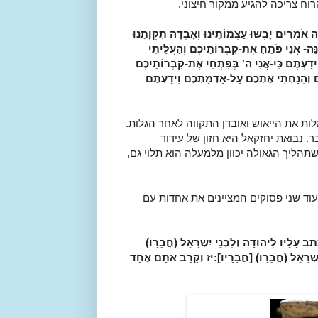
ח צריכה להגיע ממקור חיצוני.
 אֹמְרִים יָבְשׁוּ עַצְמוֹתֵינוּ וְאָבְדָה תִקְוָתֵנוּ
נֵּה- אֲנִי פֹתֵחַ אֶת-קִבְרוֹתֵיכֶם וְהַעֲלֵיתִי
דַעְתֶּם כִּי-אֲנִי ה' בְּפִתְחִי אֶת-קִבְרוֹתֵיכֶם
ם וְהִנַּחְתִּי אֶתְכֶם עַל-אַדְמַתְכֶם וִידַעְתֶּם
ות את הייאוש ואובדן התקווה לאחר הגלות.
. נבואת יחזקאל היא חזון של עידוד
תהליך הגאולה יכוון מלמעלה הוא תלוי גם,
וד שני פסוקים המציינים את אחדות עם
ב עָלָיו לִיהוּדָה וְלִבְנֵי יִשְׂרָאֵל (חֲבֵרָו)
שְׂרָאֵל (חֲבֵרָו) [חֲבֵרָיו]:
יז
וְקָרַב אֹתָם אֶחָד